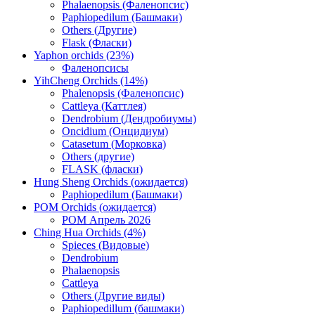
Phalaenopsis (Фаленопсис)
Paphiopedilum (Башмаки)
Others (Другие)
Flask (Фласки)
Yaphon orchids (23%)
Фаленопсисы
YihCheng Orchids (14%)
Phalenopsis (Фаленопсис)
Cattleya (Каттлея)
Dendrobium (Дендробиумы)
Oncidium (Онцидиум)
Catasetum (Морковка)
Others (другие)
FLASK (фласки)
Hung Sheng Orchids (ожидается)
Paphiopedilum (Башмаки)
POM Orchids (ожидается)
POM Апрель 2026
Ching Hua Orchids (4%)
Spieces (Видовые)
Dendrobium
Phalaenopsis
Cattleya
Others (Другие виды)
Paphiopedillum (башмаки)