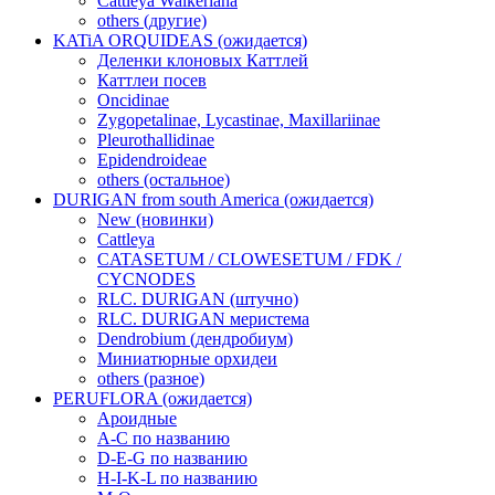
Cattleya Walkeriana
others (другие)
KATiA ORQUIDEAS (ожидается)
Деленки клоновых Каттлей
Каттлеи посев
Oncidinae
Zygopetalinae, Lycastinae, Maxillariinae
Pleurothallidinae
Epidendroideae
others (остальное)
DURIGAN from south America (ожидается)
New (новинки)
Cattleya
CATASETUM / CLOWESETUM / FDK /
CYCNODES
RLC. DURIGAN (штучно)
RLC. DURIGAN меристема
Dendrobium (дендробиум)
Миниатюрные орхидеи
others (разное)
PERUFLORA (ожидается)
Ароидные
A-C по названию
D-E-G по названию
H-I-K-L по названию