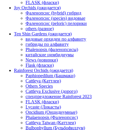
FLASK (фласки)
Joy Orchids (ожидается)
Фаленопсис (hybrid) гибрид
Фаленопсис (species) видовые
Фаленопсис (peloric) пелорики
others (разное)
Ten Shin Gardens (ожидается)
видовые орхидеи по алфавиту
гибриды по алфавиту
Phalenopsis (фаленопсисы)
китайские цимбидиумы
News (новинки)
Flask (фласки)
Rainforest Orchids (ожидается)
Paphiopedilum (Башмаки)
Cattleya (Каттлеи)
Others Species
Cattleya Exclusive (дорого)
спецпредложение Rainforest 2023
FLASK (фласки)
Lycaste (Ликасты)
Oncidium (Онцидиумные)
Phalaenopsis (Фаленопсис)
Cattleya Taiwan (Каттлеи)
Bulbophyllum (Бульбофиллум)