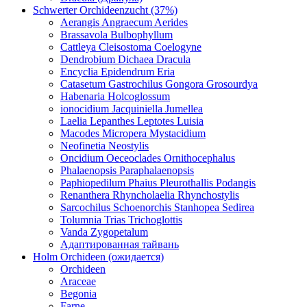
Schwerter Orchideenzucht (37%)
Aerangis Angraecum Aerides
Brassavola Bulbophyllum
Cattleya Cleisostoma Coelogyne
Dendrobium Dichaea Dracula
Encyclia Epidendrum Eria
Catasetum Gastrochilus Gongora Grosourdya
Habenaria Holcoglossum
ionocidium Jacquiniella Jumellea
Laelia Lepanthes Leptotes Luisia
Macodes Micropera Mystacidium
Neofinetia Neostylis
Oncidium Oeceoclades Ornithocephalus
Phalaenopsis Paraphalaenopsis
Paphiopedilum Phaius Pleurothallis Podangis
Renanthera Rhyncholaelia Rhynchostylis
Sarcochilus Schoenorchis Stanhopea Sedirea
Tolumnia Trias Trichoglottis
Vanda Zygopetalum
Адаптированная тайвань
Holm Orchideen (ожидается)
Orchideen
Araceae
Begonia
Farne