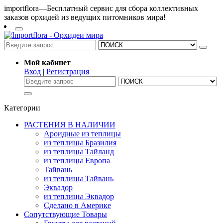
importflora—Бесплатный сервис для сбора коллективных
заказов орхидей из ведущих питомников мира!
Мой кабинет
Вход
|
Регистрация
Категории
РАСТЕНИЯ В НАЛИЧИИ
Ароидные из теплицы
из теплицы Бразилия
из теплицы Тайланд
из теплицы Европа
Тайвань
из теплицы Тайвань
Эквадор
из теплицы Эквадор
Сделано в Америке
Сопутствующие Товары