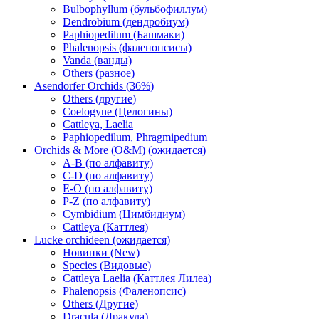
Bulbophyllum (бульбофиллум)
Dendrobium (дендробиум)
Paphiopedilum (Башмаки)
Phalenopsis (фаленопсисы)
Vanda (ванды)
Others (разное)
Asendorfer Orchids (36%)
Others (другие)
Coelogyne (Целогины)
Cattleya, Laelia
Paphiopedilum, Phragmipedium
Orchids & More (O&M) (ожидается)
A-B (по алфавиту)
C-D (по алфавиту)
E-O (по алфавиту)
P-Z (по алфавиту)
Cymbidium (Цимбидиум)
Cattleya (Каттлея)
Lucke orchideen (ожидается)
Новинки (New)
Species (Видовые)
Cattleya Laelia (Каттлея Лилеа)
Phalenopsis (Фаленопсис)
Others (Другие)
Dracula (Дракула)