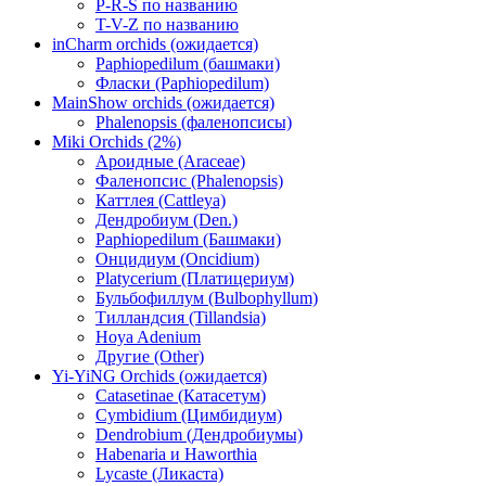
P-R-S по названию
T-V-Z по названию
inCharm orchids (ожидается)
Paphiopedilum (башмаки)
Фласки (Paphiopedilum)
MainShow orchids (ожидается)
Phalenopsis (фаленопсисы)
Miki Orchids (2%)
Ароидные (Araceae)
Фаленопсис (Phalenopsis)
Каттлея (Cattleya)
Дендробиум (Den.)
Paphiopedilum (Башмаки)
Онцидиум (Oncidium)
Platycerium (Платицериум)
Бульбофиллум (Bulbophyllum)
Тилландсия (Tillandsia)
Hoya Adenium
Другие (Other)
Yi-YiNG Orchids (ожидается)
Catasetinae (Катасетум)
Cymbidium (Цимбидиум)
Dendrobium (Дендробиумы)
Habenaria и Haworthia
Lycaste (Ликаста)