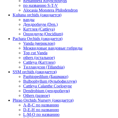
Renanthera Rhynchostylis
по названию S-T-V
Alocasia Monstera Philodendron
Kultana orchids (ожидается)
ванды
Дендробиум (Den.)
Каттлея (Cattleya)
Онцидиум (Oncidium)
Pachara Orchids (ожидается)
Vanda (мериклон)
Межвидовые вандовые гибриды
Top cut Vanda
others (остальное)
Cattleya (Каттлеи)
Тилландсия (Tillandsia)
SSM orchids (ожидается)
Paphiopedilum (Башмаки)
Bulbophyllum (бульбофиллум)
Cattleya Calanthe Coelogyne
Dendrobium (дендробиум)
Others (разное)
Phrao Orchids Nursery (ожидается)
A-B-C по названию
D-E-H по названию
L-M-O по названию