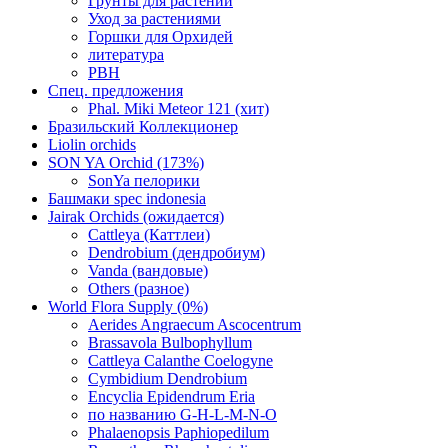
Грунты для растений
Уход за растениями
Горшки для Орхидей
литература
РВН
Спец. предложения
Phal. Miki Meteor 121 (хит)
Бразильский Коллекционер
Liolin orchids
SON YA Orchid (173%)
SonYa пелорики
Башмаки spec indonesia
Jairak Orchids (ожидается)
Cattleya (Каттлеи)
Dendrobium (дендробиум)
Vanda (вандовые)
Others (разное)
World Flora Supply (0%)
Aerides Angraecum Ascocentrum
Brassavola Bulbophyllum
Cattleya Calanthe Coelogyne
Cymbidium Dendrobium
Encyclia Epidendrum Eria
по названию G-H-L-M-N-O
Phalaenopsis Paphiopedilum