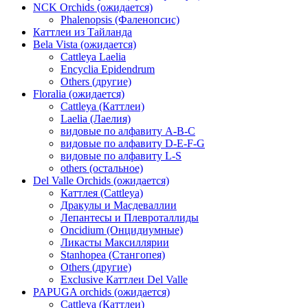
NCK Orchids (ожидается)
Phalenopsis (Фаленопсис)
Каттлеи из Тайланда
Bela Vista (ожидается)
Cattleya Laelia
Encyclia Epidendrum
Others (другие)
Floralia (ожидается)
Cattleya (Каттлеи)
Laelia (Лаелия)
видовые по алфавиту A-B-C
видовые по алфавиту D-E-F-G
видовые по алфавиту L-S
others (остальное)
Del Valle Orchids (ожидается)
Каттлея (Cattleya)
Дракулы и Масдеваллии
Лепантесы и Плевроталлиды
Oncidium (Онцидиумные)
Ликасты Максиллярии
Stanhopea (Стангопея)
Others (другие)
Exclusive Каттлеи Del Valle
PAPUGA orchids (ожидается)
Cattleya (Каттлеи)