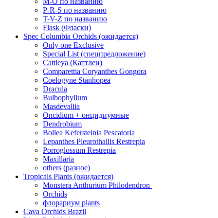
M-O по названию
P-R-S по названию
T-V-Z по названию
Flask (Фласки)
Spec Columbia Orchids (ожидается)
Only one Exclusive
Special List (спецпредложение)
Cattleya (Каттлеи)
Comparettia Coryanthes Gongora
Coelogyne Stanhopea
Dracula
Bulbophyllum
Masdevallia
Oncidium + онцидиумные
Dendrobium
Bollea Kefersteinia Pescatoria
Lepanthes Pleurothallis Restrepia
Porroglossum Restrepia
Maxillaria
others (разное)
Tropicals Plants (ожидается)
​​​​​​​Monstera Anthurium Philodendron
Orchids
флорариум plants
Cava Orchids Brazil