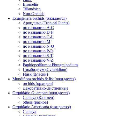
Bromelia
Tillandsien
Non-Orchids
Ecuagenera orchids (ожидается)
Ароидные (Tropical Plants)
по названию A-C
по названию D-F
по названию G-L
по названию M
по названию N-O
по названию P-R
по названию S-T
по названию V-Z
Paphiopedilum и Phragmipedium
Цимбидиум (Cymbidium)
Flask (фласки)
Mundiflora orchids & list (ожидается)
orchids (орхидеи)
Декоративно-лиственные
Orquidário Guarapari (ожидается)
Cattleya (Каттлеи)
others (разное)
Orquidario Americana (ожидается)
Cattleya