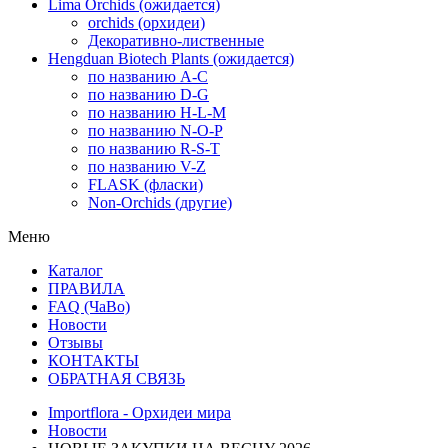
Lima Orchids (ожидается)
orchids (орхидеи)
Декоративно-лиственные
Hengduan Biotech Plants (ожидается)
по названию A-C
по названию D-G
по названию H-L-M
по названию N-O-P
по названию R-S-T
по названию V-Z
FLASK (фласки)
Non-Orchids (другие)
Меню
Каталог
ПРАВИЛА
FAQ (ЧаВо)
Новости
Отзывы
КОНТАКТЫ
ОБРАТНАЯ СВЯЗЬ
Importflora - Орхидеи мира
Новости