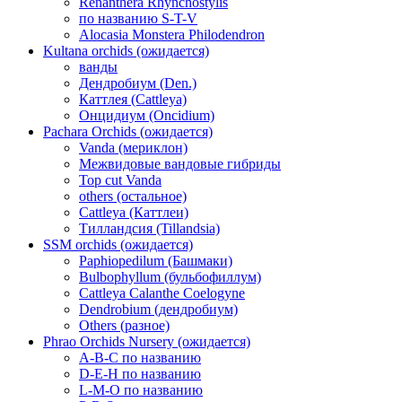
Renanthera Rhynchostylis
по названию S-T-V
Alocasia Monstera Philodendron
Kultana orchids (ожидается)
ванды
Дендробиум (Den.)
Каттлея (Cattleya)
Онцидиум (Oncidium)
Pachara Orchids (ожидается)
Vanda (мериклон)
Межвидовые вандовые гибриды
Top cut Vanda
others (остальное)
Cattleya (Каттлеи)
Тилландсия (Tillandsia)
SSM orchids (ожидается)
Paphiopedilum (Башмаки)
Bulbophyllum (бульбофиллум)
Cattleya Calanthe Coelogyne
Dendrobium (дендробиум)
Others (разное)
Phrao Orchids Nursery (ожидается)
A-B-C по названию
D-E-H по названию
L-M-O по названию