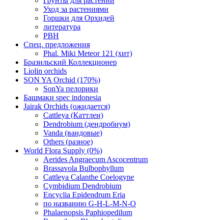
Грунты для растений
Уход за растениями
Горшки для Орхидей
литература
РВН
Спец. предложения
Phal. Miki Meteor 121 (хит)
Бразильский Коллекционер
Liolin orchids
SON YA Orchid (170%)
SonYa пелорики
Башмаки spec indonesia
Jairak Orchids (ожидается)
Cattleya (Каттлеи)
Dendrobium (дендробиум)
Vanda (вандовые)
Others (разное)
World Flora Supply (0%)
Aerides Angraecum Ascocentrum
Brassavola Bulbophyllum
Cattleya Calanthe Coelogyne
Cymbidium Dendrobium
Encyclia Epidendrum Eria
по названию G-H-L-M-N-O
Phalaenopsis Paphiopedilum