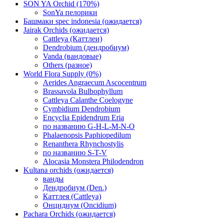
SON YA Orchid (170%)
SonYa пелорики
Башмаки spec indonesia (ожидается)
Jairak Orchids (ожидается)
Cattleya (Каттлеи)
Dendrobium (дендробиум)
Vanda (вандовые)
Others (разное)
World Flora Supply (0%)
Aerides Angraecum Ascocentrum
Brassavola Bulbophyllum
Cattleya Calanthe Coelogyne
Cymbidium Dendrobium
Encyclia Epidendrum Eria
по названию G-H-L-M-N-O
Phalaenopsis Paphiopedilum
Renanthera Rhynchostylis
по названию S-T-V
Alocasia Monstera Philodendron
Kultana orchids (ожидается)
ванды
Дендробиум (Den.)
Каттлея (Cattleya)
Онцидиум (Oncidium)
Pachara Orchids (ожидается)