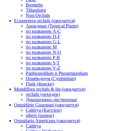
Bromelia
Tillandsien
Non-Orchids
Ecuagenera orchids (ожидается)
Ароидные (Tropical Plants)
по названию A-C
по названию D-F
по названию G-L
по названию M
по названию N-O
по названию P-R
по названию S-T
по названию V-Z
Paphiopedilum и Phragmipedium
Цимбидиум (Cymbidium)
Flask (фласки)
Mundiflora orchids & list (ожидается)
orchids (орхидеи)
Декоративно-лиственные
Orquidário Guarapari (ожидается)
Cattleya (Каттлеи)
others (разное)
Orquidario Americana (ожидается)
Cattleya