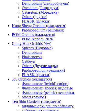
Dendrobium (Дендробиумы)
Oncidium (Онцидиум)
Catasetum (Морковка)
Others (другие)
FLASK (фласки)
Hung Sheng Orchids (ожидается)
Paphiopedilum (Башмаки)
POM Orchids (ожидается)
POM Апрель 2026
Ching Hua Orchids (4%)
Spieces (Видовые)
Dendrobium
Phalaenopsis
Cattleya
Others (Другие виды)
Paphiopedillum (башмаки)
FLASK (фласки)
Joy Orchids (ожидается)
Фаленопсис (hybrid) гибрид
Фаленопсис (species) видовые
Фаленопсис (peloric) пелорики
others (разное)
Ten Shin Gardens (ожидается)
видовые орхидеи по алфавиту
гибриды по алфавиту