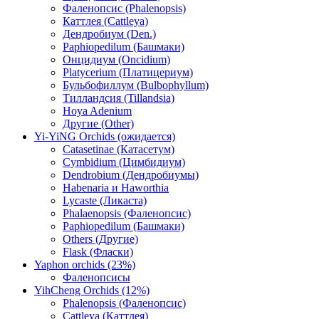
Фаленопсис (Phalenopsis)
Каттлея (Cattleya)
Дендробиум (Den.)
Paphiopedilum (Башмаки)
Онцидиум (Oncidium)
Platycerium (Платицериум)
Бульбофиллум (Bulbophyllum)
Тилландсия (Tillandsia)
Hoya Adenium
Другие (Other)
Yi-YiNG Orchids (ожидается)
Catasetinae (Катасетум)
Cymbidium (Цимбидиум)
Dendrobium (Дендробиумы)
Habenaria и Haworthia
Lycaste (Ликаста)
Phalaenopsis (Фаленопсис)
Paphiopedilum (Башмаки)
Others (Другие)
Flask (Фласки)
Yaphon orchids (23%)
Фаленопсисы
YihCheng Orchids (12%)
Phalenopsis (Фаленопсис)
Cattleya (Каттлея)