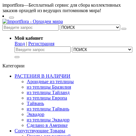
importflora—Бесплатный сервис для сбора коллективных
заказов орхидей из ведущих питомников мира!
Мой кабинет
Вход
|
Регистрация
Категории
РАСТЕНИЯ В НАЛИЧИИ
Ароидные из теплицы
из теплицы Бразилия
из теплицы Тайланд
из теплицы Европа
Тайвань
из теплицы Тайвань
Эквадор
из теплицы Эквадор
Сделано в Америке
Сопутствующие Товары