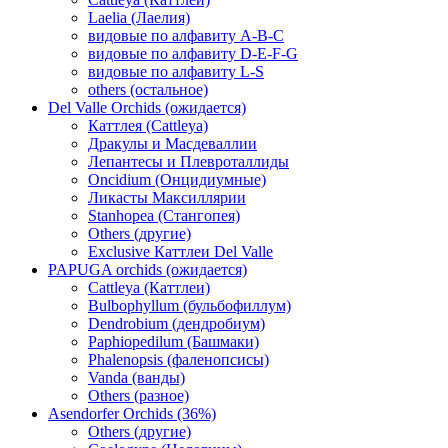
Laelia (Лаелия)
видовые по алфавиту A-B-C
видовые по алфавиту D-E-F-G
видовые по алфавиту L-S
others (остальное)
Del Valle Orchids (ожидается)
Каттлея (Cattleya)
Дракулы и Масдеваллии
Лепантесы и Плевроталлиды
Oncidium (Онцидиумные)
Ликасты Максиллярии
Stanhopea (Стангопея)
Others (другие)
Exclusive Каттлеи Del Valle
PAPUGA orchids (ожидается)
Cattleya (Каттлеи)
Bulbophyllum (бульбофиллум)
Dendrobium (дендробиум)
Paphiopedilum (Башмаки)
Phalenopsis (фаленопсисы)
Vanda (ванды)
Others (разное)
Asendorfer Orchids (36%)
Others (другие)