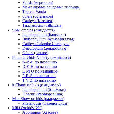
Vanda (мериклон)
Межвидовые вандовые гибриды
Top cut Vanda
others (остальное)
Cattleya (Каттлеи)
Тилландсия (Tillandsia)
SSM orchids (ожидается)
Paphiopedilum (Башмаки)
Bulbophyllum (бульбофиллум)
Cattleya Calanthe Coelogyne
Dendrobium (дендробиум)
Others (разное)
Phrao Orchids Nursery (ожидается)
A-B-C по названию
D-E-H по названию
L-M-O по названию
P-R-S по названию
T-V-Z по названию
inCharm orchids (ожидается)
Paphiopedilum (башмаки)
Фласки (Paphiopedilum)
MainShow orchids (ожидается)
Phalenopsis (фаленопсисы)
Miki Orchids (2%)
Ароидные (Araceae)