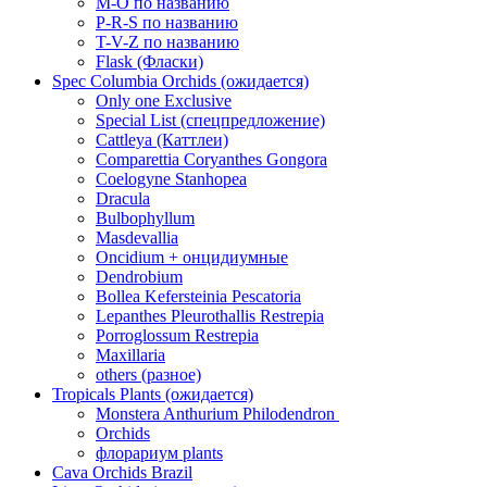
M-O по названию
P-R-S по названию
T-V-Z по названию
Flask (Фласки)
Spec Columbia Orchids (ожидается)
Only one Exclusive
Special List (спецпредложение)
Cattleya (Каттлеи)
Comparettia Coryanthes Gongora
Coelogyne Stanhopea
Dracula
Bulbophyllum
Masdevallia
Oncidium + онцидиумные
Dendrobium
Bollea Kefersteinia Pescatoria
Lepanthes Pleurothallis Restrepia
Porroglossum Restrepia
Maxillaria
others (разное)
Tropicals Plants (ожидается)
​​​​​​​Monstera Anthurium Philodendron
Orchids
флорариум plants
Cava Orchids Brazil