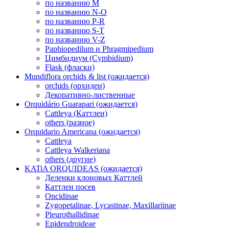
по названию M
по названию N-O
по названию P-R
по названию S-T
по названию V-Z
Paphiopedilum и Phragmipedium
Цимбидиум (Cymbidium)
Flask (фласки)
Mundiflora orchids & list (ожидается)
orchids (орхидеи)
Декоративно-лиственные
Orquidário Guarapari (ожидается)
Cattleya (Каттлеи)
others (разное)
Orquidario Americana (ожидается)
Cattleya
Cattleya Walkeriana
others (другие)
KATiA ORQUIDEAS (ожидается)
Деленки клоновых Каттлей
Каттлеи посев
Oncidinae
Zygopetalinae, Lycastinae, Maxillariinae
Pleurothallidinae
Epidendroideae