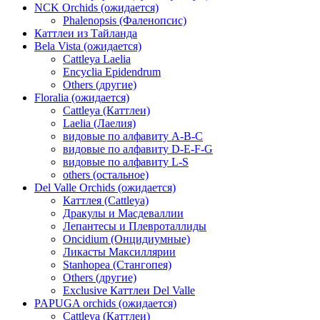
NCK Orchids (ожидается)
Phalenopsis (Фаленопсис)
Каттлеи из Тайланда
Bela Vista (ожидается)
Cattleya Laelia
Encyclia Epidendrum
Others (другие)
Floralia (ожидается)
Cattleya (Каттлеи)
Laelia (Лаелия)
видовые по алфавиту A-B-C
видовые по алфавиту D-E-F-G
видовые по алфавиту L-S
others (остальное)
Del Valle Orchids (ожидается)
Каттлея (Cattleya)
Дракулы и Масдеваллии
Лепантесы и Плевроталлиды
Oncidium (Онцидиумные)
Ликасты Максиллярии
Stanhopea (Стангопея)
Others (другие)
Exclusive Каттлеи Del Valle
PAPUGA orchids (ожидается)
Cattleya (Каттлеи)