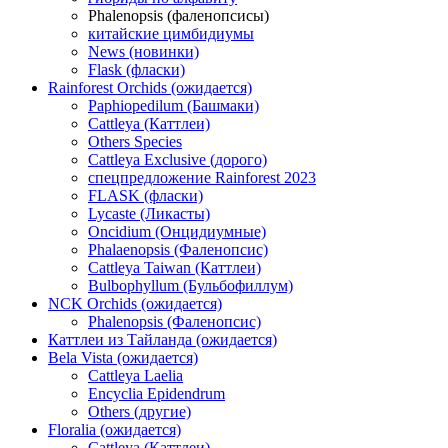
Phalenopsis (фаленопсисы)
китайские цимбидиумы
News (новинки)
Flask (фласки)
Rainforest Orchids (ожидается)
Paphiopedilum (Башмаки)
Cattleya (Каттлеи)
Others Species
Cattleya Exclusive (дорого)
спецпредложение Rainforest 2023
FLASK (фласки)
Lycaste (Ликасты)
Oncidium (Онцидиумные)
Phalaenopsis (Фаленопсис)
Cattleya Taiwan (Каттлеи)
Bulbophyllum (Бульбофиллум)
NCK Orchids (ожидается)
Phalenopsis (Фаленопсис)
Каттлеи из Тайланда (ожидается)
Bela Vista (ожидается)
Cattleya Laelia
Encyclia Epidendrum
Others (другие)
Floralia (ожидается)
Cattleya (Каттлеи)