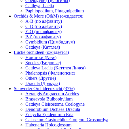
Coelogyne (Целогины)
Cattleya, Laelia
Paphiopedilum, Phragmipedium
Orchids & More (O&M) (ожидается)
A-B (по алфавиту)
C-D (по алфавиту)
E-O (по алфавиту)
P-Z (по алфавиту)
Cymbidium (Цимбидиум)
Cattleya (Каттлея)
Lucke orchideen (ожидается)
Новинки (New)
Species (Видовые)
Cattleya Laelia (Каттлея Лилеа)
Phalenopsis (Фаленопсис)
Others (Другие)
Dracula (Дракула)
Schwerter Orchideenzucht (37%)
Aerangis Angraecum Aerides
Brassavola Bulbophyllum
Cattleya Cleisostoma Coelogyne
Dendrobium Dichaea Dracula
Encyclia Epidendrum Eria
Catasetum Gastrochilus Gongora Grosourdya
Habenaria Holcoglossum