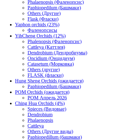
Phalaenopsis (Фаленопсис)
Paphiopedilum (Башмаки)
Others (Другие)
Flask (Фласки)
Yaphon orchids (23%)
Фаленопсисы
YihCheng Orchids (12%)
Phalenopsis (Фаленопсис)
Cattleya (Каттлея)
Dendrobium (Дендробиумы)
Oncidium (Онцидиум)
Catasetum (Морковка)
Others (другие)
FLASK (фласки)
Hung Sheng Orchids (ожидается)
Paphiopedilum (Башмаки)
POM Orchids (ожидается)
POM Апрель 2026
Ching Hua Orchids (4%)
Spieces (Видовые)
Dendrobium
Phalaenopsis
Cattleya
Others (Другие виды)
Paphiopedillum (башмаки)