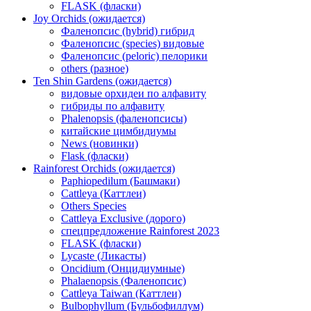
FLASK (фласки)
Joy Orchids (ожидается)
Фаленопсис (hybrid) гибрид
Фаленопсис (species) видовые
Фаленопсис (peloric) пелорики
others (разное)
Ten Shin Gardens (ожидается)
видовые орхидеи по алфавиту
гибриды по алфавиту
Phalenopsis (фаленопсисы)
китайские цимбидиумы
News (новинки)
Flask (фласки)
Rainforest Orchids (ожидается)
Paphiopedilum (Башмаки)
Cattleya (Каттлеи)
Others Species
Cattleya Exclusive (дорого)
спецпредложение Rainforest 2023
FLASK (фласки)
Lycaste (Ликасты)
Oncidium (Онцидиумные)
Phalaenopsis (Фаленопсис)
Cattleya Taiwan (Каттлеи)
Bulbophyllum (Бульбофиллум)