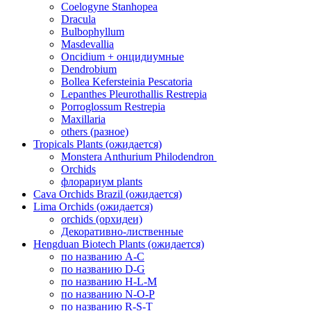
Coelogyne Stanhopea
Dracula
Bulbophyllum
Masdevallia
Oncidium + онцидиумные
Dendrobium
Bollea Kefersteinia Pescatoria
Lepanthes Pleurothallis Restrepia
Porroglossum Restrepia
Maxillaria
others (разное)
Tropicals Plants (ожидается)
​​​​​​​Monstera Anthurium Philodendron
Orchids
флорариум plants
Cava Orchids Brazil (ожидается)
Lima Orchids (ожидается)
orchids (орхидеи)
Декоративно-лиственные
Hengduan Biotech Plants (ожидается)
по названию A-C
по названию D-G
по названию H-L-M
по названию N-O-P
по названию R-S-T