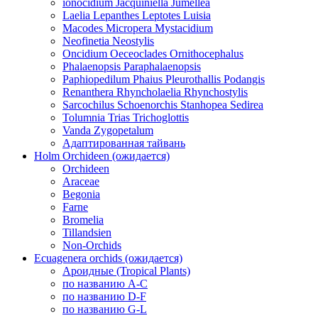
ionocidium Jacquiniella Jumellea
Laelia Lepanthes Leptotes Luisia
Macodes Micropera Mystacidium
Neofinetia Neostylis
Oncidium Oeceoclades Ornithocephalus
Phalaenopsis Paraphalaenopsis
Paphiopedilum Phaius Pleurothallis Podangis
Renanthera Rhyncholaelia Rhynchostylis
Sarcochilus Schoenorchis Stanhopea Sedirea
Tolumnia Trias Trichoglottis
Vanda Zygopetalum
Адаптированная тайвань
Holm Orchideen (ожидается)
Orchideen
Araceae
Begonia
Farne
Bromelia
Tillandsien
Non-Orchids
Ecuagenera orchids (ожидается)
Ароидные (Tropical Plants)
по названию A-C
по названию D-F
по названию G-L