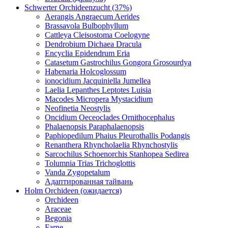
Schwerter Orchideenzucht (37%)
Aerangis Angraecum Aerides
Brassavola Bulbophyllum
Cattleya Cleisostoma Coelogyne
Dendrobium Dichaea Dracula
Encyclia Epidendrum Eria
Catasetum Gastrochilus Gongora Grosourdya
Habenaria Holcoglossum
ionocidium Jacquiniella Jumellea
Laelia Lepanthes Leptotes Luisia
Macodes Micropera Mystacidium
Neofinetia Neostylis
Oncidium Oeceoclades Ornithocephalus
Phalaenopsis Paraphalaenopsis
Paphiopedilum Phaius Pleurothallis Podangis
Renanthera Rhyncholaelia Rhynchostylis
Sarcochilus Schoenorchis Stanhopea Sedirea
Tolumnia Trias Trichoglottis
Vanda Zygopetalum
Адаптированная тайвань
Holm Orchideen (ожидается)
Orchideen
Araceae
Begonia
Farne