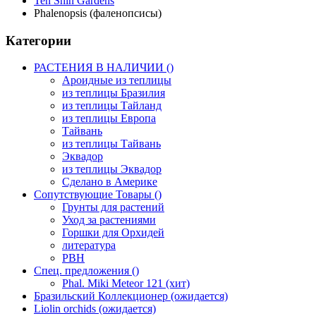
Ten Shin Gardens
Phalenopsis (фаленопсисы)
Категории
РАСТЕНИЯ В НАЛИЧИИ ()
Ароидные из теплицы
из теплицы Бразилия
из теплицы Тайланд
из теплицы Европа
Тайвань
из теплицы Тайвань
Эквадор
из теплицы Эквадор
Сделано в Америке
Сопутствующие Товары ()
Грунты для растений
Уход за растениями
Горшки для Орхидей
литература
РВН
Спец. предложения ()
Phal. Miki Meteor 121 (хит)
Бразильский Коллекционер (ожидается)
Liolin orchids (ожидается)