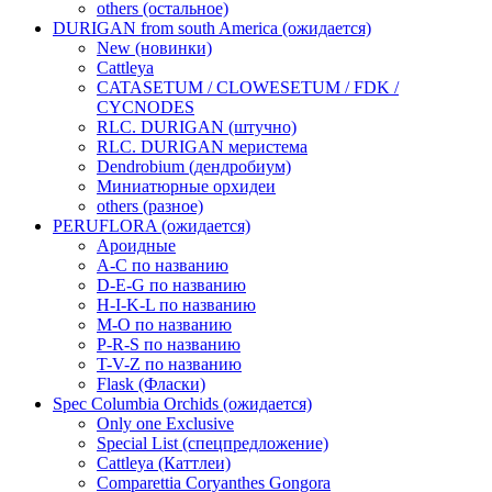
others (остальное)
DURIGAN from south America (ожидается)
New (новинки)
Cattleya
CATASETUM / CLOWESETUM / FDK /
CYCNODES
RLC. DURIGAN (штучно)
RLC. DURIGAN меристема
Dendrobium (дендробиум)
Миниатюрные орхидеи
others (разное)
PERUFLORA (ожидается)
Ароидные
A-C по названию
D-E-G по названию
H-I-K-L по названию
M-O по названию
P-R-S по названию
T-V-Z по названию
Flask (Фласки)
Spec Columbia Orchids (ожидается)
Only one Exclusive
Special List (спецпредложение)
Cattleya (Каттлеи)
Comparettia Coryanthes Gongora