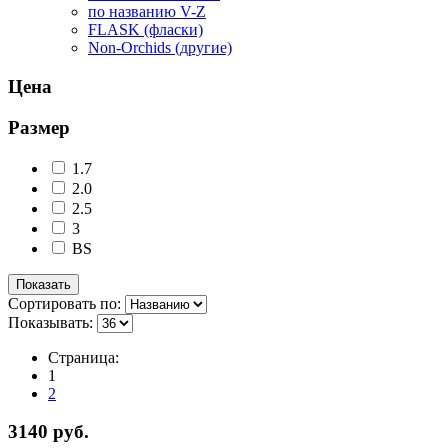
по названию V-Z
FLASK (фласки)
Non-Orchids (другие)
Цена
Размер
1.7
2.0
2.5
3
BS
Сортировать по:
Показывать:
Страница:
1
2
3140 руб.