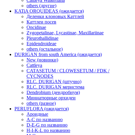
Cattleya Walkeriana
others (другие)
KATiA ORQUIDEAS (ожидается)
Деленки клоновых Каттлей
Каттлеи посев
Oncidinae
Zygopetalinae, Lycastinae, Maxillariinae
Pleurothallidinae
Epidendroideae
others (остальное)
DURIGAN from south America (ожидается)
New (новинки)
Cattleya
CATASETUM / CLOWESETUM / FDK /
CYCNODES
RLC. DURIGAN (штучно)
RLC. DURIGAN меристема
Dendrobium (дендробиум)
Миниатюрные орхидеи
others (разное)
PERUFLORA (ожидается)
Ароидные
A-C по названию
D-E-G по названию
H-I-K-L по названию