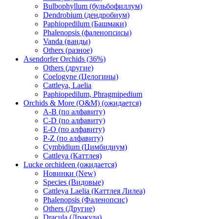
Bulbophyllum (бульбофиллум)
Dendrobium (дендробиум)
Paphiopedilum (Башмаки)
Phalenopsis (фаленопсисы)
Vanda (ванды)
Others (разное)
Asendorfer Orchids (36%)
Others (другие)
Coelogyne (Целогины)
Cattleya, Laelia
Paphiopedilum, Phragmipedium
Orchids & More (O&M) (ожидается)
A-B (по алфавиту)
C-D (по алфавиту)
E-O (по алфавиту)
P-Z (по алфавиту)
Cymbidium (Цимбидиум)
Cattleya (Каттлея)
Lucke orchideen (ожидается)
Новинки (New)
Species (Видовые)
Cattleya Laelia (Каттлея Лилеа)
Phalenopsis (Фаленопсис)
Others (Другие)
Dracula (Дракула)