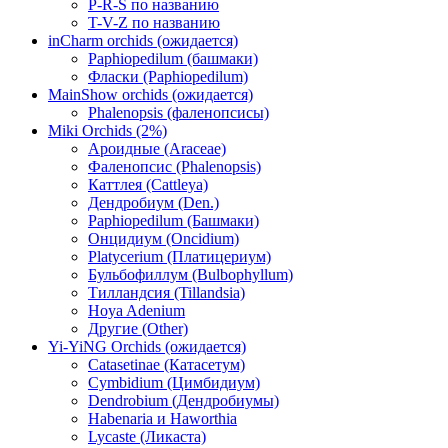
P-R-S по названию
T-V-Z по названию
inCharm orchids (ожидается)
Paphiopedilum (башмаки)
Фласки (Paphiopedilum)
MainShow orchids (ожидается)
Phalenopsis (фаленопсисы)
Miki Orchids (2%)
Ароидные (Araceae)
Фаленопсис (Phalenopsis)
Каттлея (Cattleya)
Дендробиум (Den.)
Paphiopedilum (Башмаки)
Онцидиум (Oncidium)
Platycerium (Платицериум)
Бульбофиллум (Bulbophyllum)
Тилландсия (Tillandsia)
Hoya Adenium
Другие (Other)
Yi-YiNG Orchids (ожидается)
Catasetinae (Катасетум)
Cymbidium (Цимбидиум)
Dendrobium (Дендробиумы)
Habenaria и Haworthia
Lycaste (Ликаста)