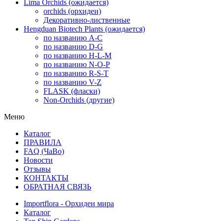
Lima Orchids (ожидается)
orchids (орхидеи)
Декоративно-лиственные
Hengduan Biotech Plants (ожидается)
по названию A-C
по названию D-G
по названию H-L-M
по названию N-O-P
по названию R-S-T
по названию V-Z
FLASK (фласки)
Non-Orchids (другие)
Меню
Каталог
ПРАВИЛА
FAQ (ЧаВо)
Новости
Отзывы
КОНТАКТЫ
ОБРАТНАЯ СВЯЗЬ
Importflora - Орхидеи мира
Каталог