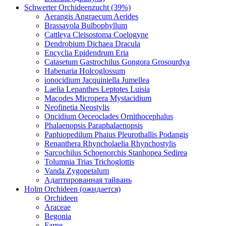
Schwerter Orchideenzucht (39%)
Aerangis Angraecum Aerides
Brassavola Bulbophyllum
Cattleya Cleisostoma Coelogyne
Dendrobium Dichaea Dracula
Encyclia Epidendrum Eria
Catasetum Gastrochilus Gongora Grosourdya
Habenaria Holcoglossum
ionocidium Jacquiniella Jumellea
Laelia Lepanthes Leptotes Luisia
Macodes Micropera Mystacidium
Neofinetia Neostylis
Oncidium Oeceoclades Ornithocephalus
Phalaenopsis Paraphalaenopsis
Paphiopedilum Phaius Pleurothallis Podangis
Renanthera Rhyncholaelia Rhynchostylis
Sarcochilus Schoenorchis Stanhopea Sedirea
Tolumnia Trias Trichoglottis
Vanda Zygopetalum
Адаптированная тайвань
Holm Orchideen (ожидается)
Orchideen
Araceae
Begonia
Farne