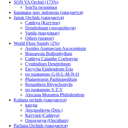
SON YA Orchid (173%)
SonYa пелорики
Башмаки spec indonesia (ожидается)
Jairak Orchids (ожидается)
Cattleya (Каттлеи)
Dendrobium (дендробиум)
Vanda (вандовые)
Others (разное)
World Flora Supply (2%)
Aerides Angraecum Ascocentrum
Brassavola Bulbophyllum
Cattleya Calanthe Coelogyne
Cymbidium Dendrobium
Encyclia Epidendrum Eria
по названию G-H-L-M-N-O
Phalaenopsis Paphiopedilum
Renanthera Rhynchostylis
по названию S-T-V
Alocasia Monstera Philodendron
Kultana orchids (ожидается)
ванды
Дендробиум (Den.)
Каттлея (Cattleya)
Онцидиум (Oncidium)
Pachara Orchids (ожидается)