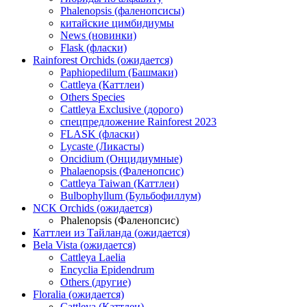
Phalenopsis (фаленопсисы)
китайские цимбидиумы
News (новинки)
Flask (фласки)
Rainforest Orchids (ожидается)
Paphiopedilum (Башмаки)
Cattleya (Каттлеи)
Others Species
Cattleya Exclusive (дорого)
спецпредложение Rainforest 2023
FLASK (фласки)
Lycaste (Ликасты)
Oncidium (Онцидиумные)
Phalaenopsis (Фаленопсис)
Cattleya Taiwan (Каттлеи)
Bulbophyllum (Бульбофиллум)
NCK Orchids (ожидается)
Phalenopsis (Фаленопсис)
Каттлеи из Тайланда (ожидается)
Bela Vista (ожидается)
Cattleya Laelia
Encyclia Epidendrum
Others (другие)
Floralia (ожидается)
Cattleya (Каттлеи)