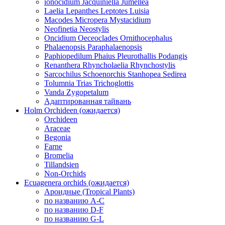
ionocidium Jacquiniella Jumellea
Laelia Lepanthes Leptotes Luisia
Macodes Micropera Mystacidium
Neofinetia Neostylis
Oncidium Oeceoclades Ornithocephalus
Phalaenopsis Paraphalaenopsis
Paphiopedilum Phaius Pleurothallis Podangis
Renanthera Rhyncholaelia Rhynchostylis
Sarcochilus Schoenorchis Stanhopea Sedirea
Tolumnia Trias Trichoglottis
Vanda Zygopetalum
Адаптированная тайвань
Holm Orchideen (ожидается)
Orchideen
Araceae
Begonia
Farne
Bromelia
Tillandsien
Non-Orchids
Ecuagenera orchids (ожидается)
Ароидные (Tropical Plants)
по названию A-C
по названию D-F
по названию G-L