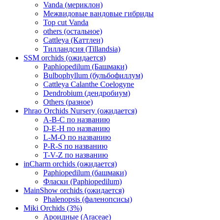
Vanda (мериклон)
Межвидовые вандовые гибриды
Top cut Vanda
others (остальное)
Cattleya (Каттлеи)
Тилландсия (Tillandsia)
SSM orchids (ожидается)
Paphiopedilum (Башмаки)
Bulbophyllum (бульбофиллум)
Cattleya Calanthe Coelogyne
Dendrobium (дендробиум)
Others (разное)
Phrao Orchids Nursery (ожидается)
A-B-C по названию
D-E-H по названию
L-M-O по названию
P-R-S по названию
T-V-Z по названию
inCharm orchids (ожидается)
Paphiopedilum (башмаки)
Фласки (Paphiopedilum)
MainShow orchids (ожидается)
Phalenopsis (фаленопсисы)
Miki Orchids (3%)
Ароидные (Araceae)