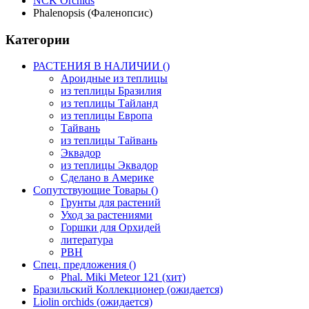
NCK Orchids
Phalenopsis (Фаленопсис)
Категории
РАСТЕНИЯ В НАЛИЧИИ ()
Ароидные из теплицы
из теплицы Бразилия
из теплицы Тайланд
из теплицы Европа
Тайвань
из теплицы Тайвань
Эквадор
из теплицы Эквадор
Сделано в Америке
Сопутствующие Товары ()
Грунты для растений
Уход за растениями
Горшки для Орхидей
литература
РВН
Спец. предложения ()
Phal. Miki Meteor 121 (хит)
Бразильский Коллекционер (ожидается)
Liolin orchids (ожидается)