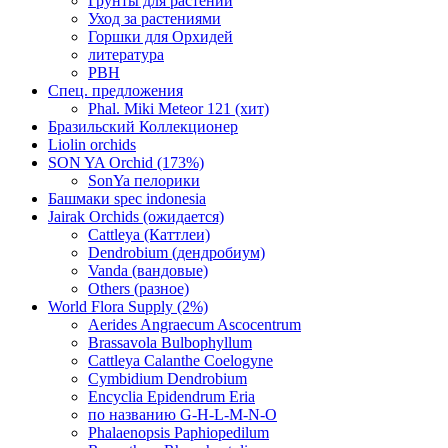
Грунты для растений
Уход за растениями
Горшки для Орхидей
литература
РВН
Спец. предложения
Phal. Miki Meteor 121 (хит)
Бразильский Коллекционер
Liolin orchids
SON YA Orchid (173%)
SonYa пелорики
Башмаки spec indonesia
Jairak Orchids (ожидается)
Cattleya (Каттлеи)
Dendrobium (дендробиум)
Vanda (вандовые)
Others (разное)
World Flora Supply (2%)
Aerides Angraecum Ascocentrum
Brassavola Bulbophyllum
Cattleya Calanthe Coelogyne
Cymbidium Dendrobium
Encyclia Epidendrum Eria
по названию G-H-L-M-N-O
Phalaenopsis Paphiopedilum