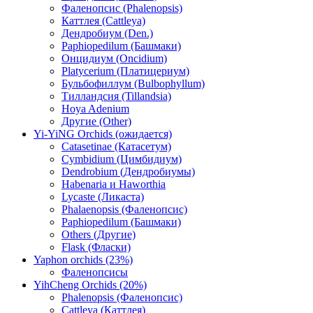
Фаленопсис (Phalenopsis)
Каттлея (Cattleya)
Дендробиум (Den.)
Paphiopedilum (Башмаки)
Онцидиум (Oncidium)
Platycerium (Платицериум)
Бульбофиллум (Bulbophyllum)
Тилландсия (Tillandsia)
Hoya Adenium
Другие (Other)
Yi-YiNG Orchids (ожидается)
Catasetinae (Катасетум)
Cymbidium (Цимбидиум)
Dendrobium (Дендробиумы)
Habenaria и Haworthia
Lycaste (Ликаста)
Phalaenopsis (Фаленопсис)
Paphiopedilum (Башмаки)
Others (Другие)
Flask (Фласки)
Yaphon orchids (23%)
Фаленопсисы
YihCheng Orchids (20%)
Phalenopsis (Фаленопсис)
Cattleya (Каттлея)