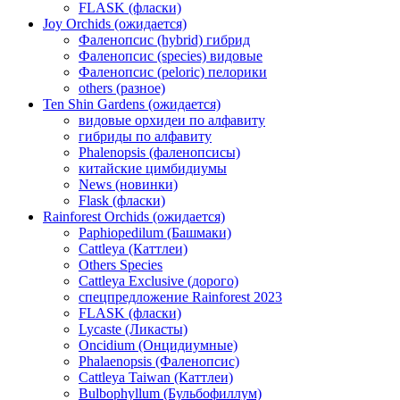
FLASK (фласки)
Joy Orchids (ожидается)
Фаленопсис (hybrid) гибрид
Фаленопсис (species) видовые
Фаленопсис (peloric) пелорики
others (разное)
Ten Shin Gardens (ожидается)
видовые орхидеи по алфавиту
гибриды по алфавиту
Phalenopsis (фаленопсисы)
китайские цимбидиумы
News (новинки)
Flask (фласки)
Rainforest Orchids (ожидается)
Paphiopedilum (Башмаки)
Cattleya (Каттлеи)
Others Species
Cattleya Exclusive (дорого)
спецпредложение Rainforest 2023
FLASK (фласки)
Lycaste (Ликасты)
Oncidium (Онцидиумные)
Phalaenopsis (Фаленопсис)
Cattleya Taiwan (Каттлеи)
Bulbophyllum (Бульбофиллум)