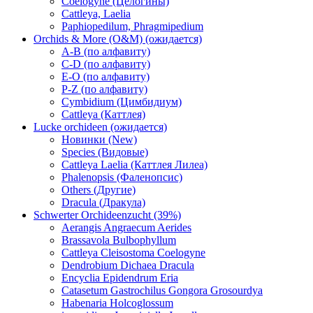
Coelogyne (Целогины)
Cattleya, Laelia
Paphiopedilum, Phragmipedium
Orchids & More (O&M) (ожидается)
A-B (по алфавиту)
C-D (по алфавиту)
E-O (по алфавиту)
P-Z (по алфавиту)
Cymbidium (Цимбидиум)
Cattleya (Каттлея)
Lucke orchideen (ожидается)
Новинки (New)
Species (Видовые)
Cattleya Laelia (Каттлея Лилеа)
Phalenopsis (Фаленопсис)
Others (Другие)
Dracula (Дракула)
Schwerter Orchideenzucht (39%)
Aerangis Angraecum Aerides
Brassavola Bulbophyllum
Cattleya Cleisostoma Coelogyne
Dendrobium Dichaea Dracula
Encyclia Epidendrum Eria
Catasetum Gastrochilus Gongora Grosourdya
Habenaria Holcoglossum