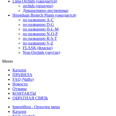
Lima Orchids (ожидается)
orchids (орхидеи)
Декоративно-лиственные
Hengduan Biotech Plants (ожидается)
по названию A-C
по названию D-G
по названию H-L-M
по названию N-O-P
по названию R-S-T
по названию V-Z
FLASK (фласки)
Non-Orchids (другие)
Меню
Каталог
ПРАВИЛА
FAQ (ЧаВо)
Новости
Отзывы
КОНТАКТЫ
ОБРАТНАЯ СВЯЗЬ
Importflora - Орхидеи мира
Каталог