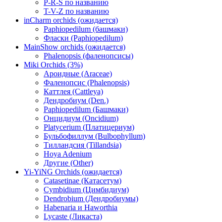
P-R-S по названию
T-V-Z по названию
inCharm orchids (ожидается)
Paphiopedilum (башмаки)
Фласки (Paphiopedilum)
MainShow orchids (ожидается)
Phalenopsis (фаленопсисы)
Miki Orchids (3%)
Ароидные (Araceae)
Фаленопсис (Phalenopsis)
Каттлея (Cattleya)
Дендробиум (Den.)
Paphiopedilum (Башмаки)
Онцидиум (Oncidium)
Platycerium (Платицериум)
Бульбофиллум (Bulbophyllum)
Тилландсия (Tillandsia)
Hoya Adenium
Другие (Other)
Yi-YiNG Orchids (ожидается)
Catasetinae (Катасетум)
Cymbidium (Цимбидиум)
Dendrobium (Дендробиумы)
Habenaria и Haworthia
Lycaste (Ликаста)