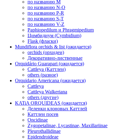
по названию M
по названию N-O
по названию P-R
по названию S-T
по названию V-Z
Paphiopedilum и Phragmipedium
Цимбидиум (Cymbidium)
Flask (фласки)
Mundiflora orchids & list (ожидается)
orchids (орхидеи)
Декоративно-лиственные
Orquidário Guarapari (ожидается)
Cattleya (Каттлеи)
others (разное)
Orquidario Americana (ожидается)
Cattleya
Cattleya Walkeriana
others (другие)
KATiA ORQUIDEAS (ожидается)
Деленки клоновых Каттлей
Каттлеи посев
Oncidinae
Zygopetalinae, Lycastinae, Maxillariinae
Pleurothallidinae
Epidendroideae