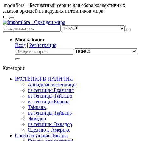
importflora—Бесплатный сервис для сбора коллективных
заказов орхидей из ведущих питомников мира!
Мой кабинет
Вход
|
Регистрация
Категории
РАСТЕНИЯ В НАЛИЧИИ
Ароидные из теплицы
из теплицы Бразилия
из теплицы Тайланд
из теплицы Европа
Тайвань
из теплицы Тайвань
Эквадор
из теплицы Эквадор
Сделано в Америке
Сопутствующие Товары