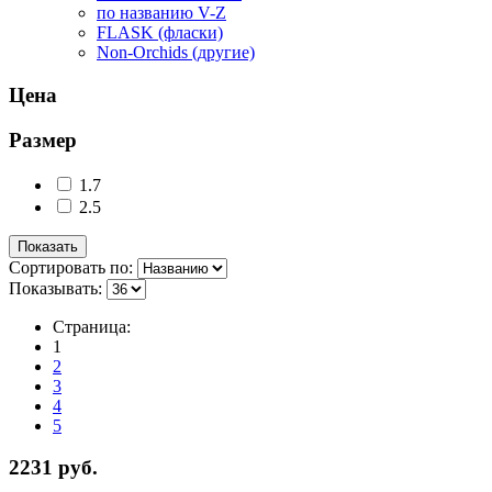
по названию V-Z
FLASK (фласки)
Non-Orchids (другие)
Цена
Размер
1.7
2.5
Сортировать по:
Показывать:
Страница:
1
2
3
4
5
2231 руб.