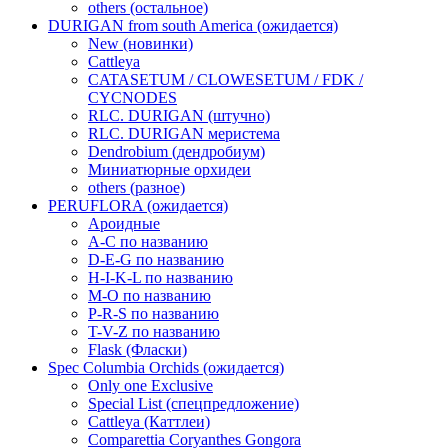
others (остальное)
DURIGAN from south America (ожидается)
New (новинки)
Cattleya
CATASETUM / CLOWESETUM / FDK /
CYCNODES
RLC. DURIGAN (штучно)
RLC. DURIGAN меристема
Dendrobium (дендробиум)
Миниатюрные орхидеи
others (разное)
PERUFLORA (ожидается)
Ароидные
A-C по названию
D-E-G по названию
H-I-K-L по названию
M-O по названию
P-R-S по названию
T-V-Z по названию
Flask (Фласки)
Spec Columbia Orchids (ожидается)
Only one Exclusive
Special List (спецпредложение)
Cattleya (Каттлеи)
Comparettia Coryanthes Gongora