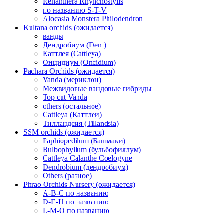
Renanthera Rhynchostylis
по названию S-T-V
Alocasia Monstera Philodendron
Kultana orchids (ожидается)
ванды
Дендробиум (Den.)
Каттлея (Cattleya)
Онцидиум (Oncidium)
Pachara Orchids (ожидается)
Vanda (мериклон)
Межвидовые вандовые гибриды
Top cut Vanda
others (остальное)
Cattleya (Каттлеи)
Тилландсия (Tillandsia)
SSM orchids (ожидается)
Paphiopedilum (Башмаки)
Bulbophyllum (бульбофиллум)
Cattleya Calanthe Coelogyne
Dendrobium (дендробиум)
Others (разное)
Phrao Orchids Nursery (ожидается)
A-B-C по названию
D-E-H по названию
L-M-O по названию