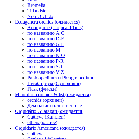
Bromelia
Tillandsien
Non-Orchids
Ecuagenera orchids (ожидается)
Ароидные (Tropical Plants)
по названию A-C
по названию D-F
по названию G-L
по названию M
по названию N-O
по названию P-R
по названию S-T
по названию V-Z
Paphiopedilum и Phragmipedium
Цимбидиум (Cymbidium)
Flask (фласки)
Mundiflora orchids & list (ожидается)
orchids (орхидеи)
Декоративно-лиственные
Orquidário Guarapari (ожидается)
Cattleya (Каттлеи)
others (разное)
Orquidario Americana (ожидается)
Cattleya