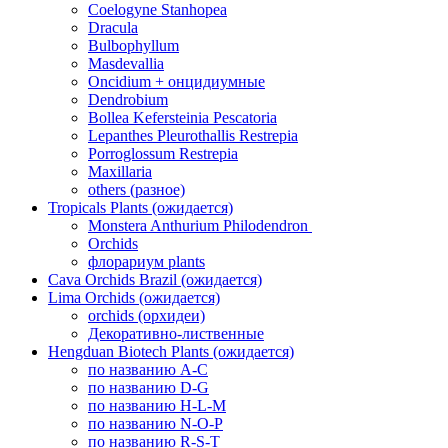
Coelogyne Stanhopea
Dracula
Bulbophyllum
Masdevallia
Oncidium + онцидиумные
Dendrobium
Bollea Kefersteinia Pescatoria
Lepanthes Pleurothallis Restrepia
Porroglossum Restrepia
Maxillaria
others (разное)
Tropicals Plants (ожидается)
​​​​​​​Monstera Anthurium Philodendron
Orchids
флорариум plants
Cava Orchids Brazil (ожидается)
Lima Orchids (ожидается)
orchids (орхидеи)
Декоративно-лиственные
Hengduan Biotech Plants (ожидается)
по названию A-C
по названию D-G
по названию H-L-M
по названию N-O-P
по названию R-S-T