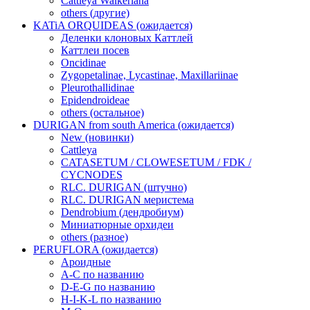
Cattleya Walkeriana
others (другие)
KATiA ORQUIDEAS (ожидается)
Деленки клоновых Каттлей
Каттлеи посев
Oncidinae
Zygopetalinae, Lycastinae, Maxillariinae
Pleurothallidinae
Epidendroideae
others (остальное)
DURIGAN from south America (ожидается)
New (новинки)
Cattleya
CATASETUM / CLOWESETUM / FDK /
CYCNODES
RLC. DURIGAN (штучно)
RLC. DURIGAN меристема
Dendrobium (дендробиум)
Миниатюрные орхидеи
others (разное)
PERUFLORA (ожидается)
Ароидные
A-C по названию
D-E-G по названию
H-I-K-L по названию