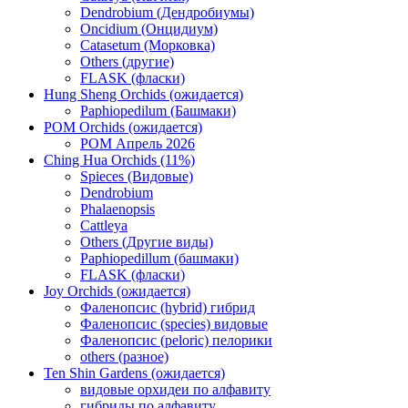
Dendrobium (Дендробиумы)
Oncidium (Онцидиум)
Catasetum (Морковка)
Others (другие)
FLASK (фласки)
Hung Sheng Orchids (ожидается)
Paphiopedilum (Башмаки)
POM Orchids (ожидается)
POM Апрель 2026
Ching Hua Orchids (11%)
Spieces (Видовые)
Dendrobium
Phalaenopsis
Cattleya
Others (Другие виды)
Paphiopedillum (башмаки)
FLASK (фласки)
Joy Orchids (ожидается)
Фаленопсис (hybrid) гибрид
Фаленопсис (species) видовые
Фаленопсис (peloric) пелорики
others (разное)
Ten Shin Gardens (ожидается)
видовые орхидеи по алфавиту
гибриды по алфавиту