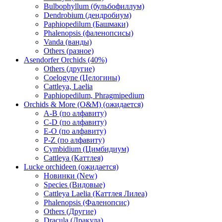
Bulbophyllum (бульбофиллум)
Dendrobium (дендробиум)
Paphiopedilum (Башмаки)
Phalenopsis (фаленопсисы)
Vanda (ванды)
Others (разное)
Asendorfer Orchids (40%)
Others (другие)
Coelogyne (Целогины)
Cattleya, Laelia
Paphiopedilum, Phragmipedium
Orchids & More (O&M) (ожидается)
A-B (по алфавиту)
C-D (по алфавиту)
E-O (по алфавиту)
P-Z (по алфавиту)
Cymbidium (Цимбидиум)
Cattleya (Каттлея)
Lucke orchideen (ожидается)
Новинки (New)
Species (Видовые)
Cattleya Laelia (Каттлея Лилеа)
Phalenopsis (Фаленопсис)
Others (Другие)
Dracula (Дракула)