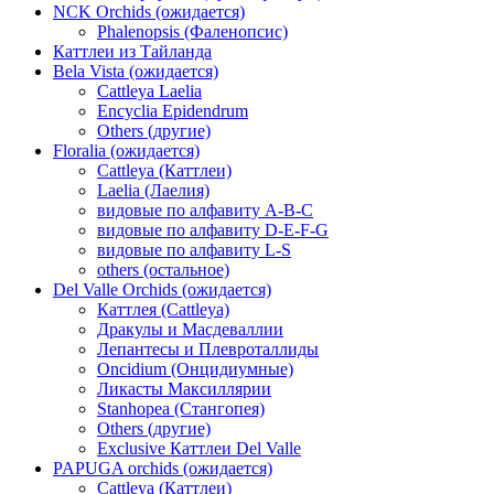
NCK Orchids (ожидается)
Phalenopsis (Фаленопсис)
Каттлеи из Тайланда
Bela Vista (ожидается)
Cattleya Laelia
Encyclia Epidendrum
Others (другие)
Floralia (ожидается)
Cattleya (Каттлеи)
Laelia (Лаелия)
видовые по алфавиту A-B-C
видовые по алфавиту D-E-F-G
видовые по алфавиту L-S
others (остальное)
Del Valle Orchids (ожидается)
Каттлея (Cattleya)
Дракулы и Масдеваллии
Лепантесы и Плевроталлиды
Oncidium (Онцидиумные)
Ликасты Максиллярии
Stanhopea (Стангопея)
Others (другие)
Exclusive Каттлеи Del Valle
PAPUGA orchids (ожидается)
Cattleya (Каттлеи)