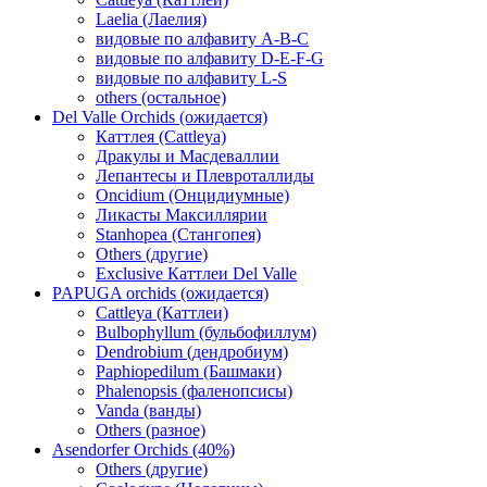
Laelia (Лаелия)
видовые по алфавиту A-B-C
видовые по алфавиту D-E-F-G
видовые по алфавиту L-S
others (остальное)
Del Valle Orchids (ожидается)
Каттлея (Cattleya)
Дракулы и Масдеваллии
Лепантесы и Плевроталлиды
Oncidium (Онцидиумные)
Ликасты Максиллярии
Stanhopea (Стангопея)
Others (другие)
Exclusive Каттлеи Del Valle
PAPUGA orchids (ожидается)
Cattleya (Каттлеи)
Bulbophyllum (бульбофиллум)
Dendrobium (дендробиум)
Paphiopedilum (Башмаки)
Phalenopsis (фаленопсисы)
Vanda (ванды)
Others (разное)
Asendorfer Orchids (40%)
Others (другие)