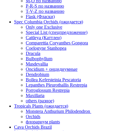
M-O по названию
P-R-S по названию
T-V-Z по названию
Flask (Фласки)
Spec Columbia Orchids (ожидается)
Only one Exclusive
Special List (спецпредложение)
Cattleya (Каттлеи)
Comparettia Coryanthes Gongora
Coelogyne Stanhopea
Dracula
Bulbophyllum
Masdevallia
Oncidium + онцидиумные
Dendrobium
Bollea Kefersteinia Pescatoria
Lepanthes Pleurothallis Restrepia
Porroglossum Restrepia
Maxillaria
others (разное)
Tropicals Plants (ожидается)
​​​​​​​Monstera Anthurium Philodendron
Orchids
флорариум plants
Cava Orchids Brazil