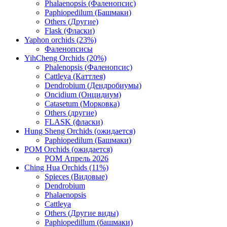
Phalaenopsis (Фаленопсис)
Paphiopedilum (Башмаки)
Others (Другие)
Flask (Фласки)
Yaphon orchids (23%)
Фаленопсисы
YihCheng Orchids (20%)
Phalenopsis (Фаленопсис)
Cattleya (Каттлея)
Dendrobium (Дендробиумы)
Oncidium (Онцидиум)
Catasetum (Морковка)
Others (другие)
FLASK (фласки)
Hung Sheng Orchids (ожидается)
Paphiopedilum (Башмаки)
POM Orchids (ожидается)
POM Апрель 2026
Ching Hua Orchids (11%)
Spieces (Видовые)
Dendrobium
Phalaenopsis
Cattleya
Others (Другие виды)
Paphiopedillum (башмаки)