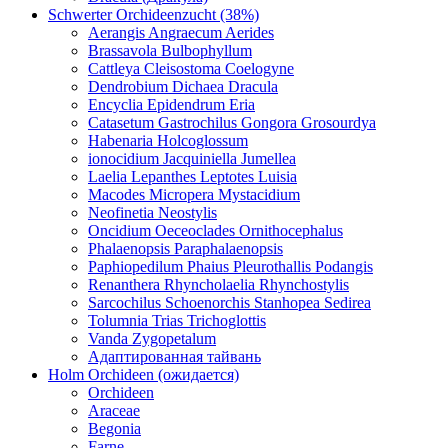
Schwerter Orchideenzucht (38%)
Aerangis Angraecum Aerides
Brassavola Bulbophyllum
Cattleya Cleisostoma Coelogyne
Dendrobium Dichaea Dracula
Encyclia Epidendrum Eria
Catasetum Gastrochilus Gongora Grosourdya
Habenaria Holcoglossum
ionocidium Jacquiniella Jumellea
Laelia Lepanthes Leptotes Luisia
Macodes Micropera Mystacidium
Neofinetia Neostylis
Oncidium Oeceoclades Ornithocephalus
Phalaenopsis Paraphalaenopsis
Paphiopedilum Phaius Pleurothallis Podangis
Renanthera Rhyncholaelia Rhynchostylis
Sarcochilus Schoenorchis Stanhopea Sedirea
Tolumnia Trias Trichoglottis
Vanda Zygopetalum
Адаптированная тайвань
Holm Orchideen (ожидается)
Orchideen
Araceae
Begonia
Farne