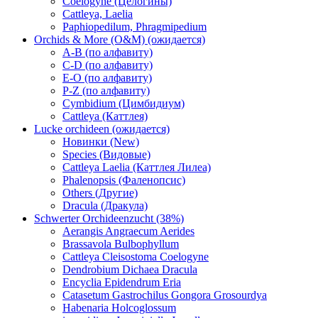
Coelogyne (Целогины)
Cattleya, Laelia
Paphiopedilum, Phragmipedium
Orchids & More (O&M) (ожидается)
A-B (по алфавиту)
C-D (по алфавиту)
E-O (по алфавиту)
P-Z (по алфавиту)
Cymbidium (Цимбидиум)
Cattleya (Каттлея)
Lucke orchideen (ожидается)
Новинки (New)
Species (Видовые)
Cattleya Laelia (Каттлея Лилеа)
Phalenopsis (Фаленопсис)
Others (Другие)
Dracula (Дракула)
Schwerter Orchideenzucht (38%)
Aerangis Angraecum Aerides
Brassavola Bulbophyllum
Cattleya Cleisostoma Coelogyne
Dendrobium Dichaea Dracula
Encyclia Epidendrum Eria
Catasetum Gastrochilus Gongora Grosourdya
Habenaria Holcoglossum