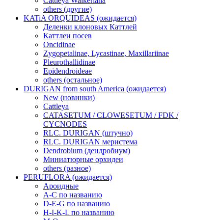
Cattleya Walkeriana
others (другие)
KATiA ORQUIDEAS (ожидается)
Деленки клоновых Каттлей
Каттлеи посев
Oncidinae
Zygopetalinae, Lycastinae, Maxillariinae
Pleurothallidinae
Epidendroideae
others (остальное)
DURIGAN from south America (ожидается)
New (новинки)
Cattleya
CATASETUM / CLOWESETUM / FDK /
CYCNODES
RLC. DURIGAN (штучно)
RLC. DURIGAN меристема
Dendrobium (дендробиум)
Миниатюрные орхидеи
others (разное)
PERUFLORA (ожидается)
Ароидные
A-C по названию
D-E-G по названию
H-I-K-L по названию