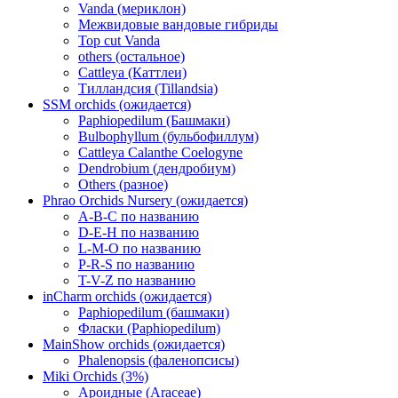
Vanda (мериклон)
Межвидовые вандовые гибриды
Top cut Vanda
others (остальное)
Cattleya (Каттлеи)
Тилландсия (Tillandsia)
SSM orchids (ожидается)
Paphiopedilum (Башмаки)
Bulbophyllum (бульбофиллум)
Cattleya Calanthe Coelogyne
Dendrobium (дендробиум)
Others (разное)
Phrao Orchids Nursery (ожидается)
A-B-C по названию
D-E-H по названию
L-M-O по названию
P-R-S по названию
T-V-Z по названию
inCharm orchids (ожидается)
Paphiopedilum (башмаки)
Фласки (Paphiopedilum)
MainShow orchids (ожидается)
Phalenopsis (фаленопсисы)
Miki Orchids (3%)
Ароидные (Araceae)