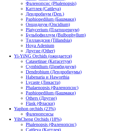
Фаленопсис (Phalenopsis)
Каттлея (Cattleya)
Дендробиум (Den.)
Paphiopedilum (Башмаки)
Онцидиум (Oncidium)
Platycerium (Платицериум)
Бульбофиллум (Bulbophyllum)
Тилландсия (Tillandsia)
Hoya Adenium
Другие (Other)
Yi-YiNG Orchids (ожидается)
Catasetinae (Катасетум)
Cymbidium (Цимбидиум)
Dendrobium (Дендробиумы)
Habenaria и Haworthia
Lycaste (Ликаста)
Phalaenopsis (Фаленопсис)
Paphiopedilum (Башмаки)
Others (Другие)
Flask (Фласки)
Yaphon orchids (23%)
Фаленопсисы
YihCheng Orchids (18%)
Phalenopsis (Фаленопсис)
Cattleya (Каттлея)