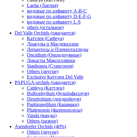
Laelia (Лаелия)
видовые по алфавиту A-B-C
видовые по алфавиту D-E-F-G
видовые по алфавиту L-S
others (остальное)
Del Valle Orchids (ожидается)
Каттлея (Cattleya)
Дракулы и Масдеваллии
Лепантесы и Плевроталлиды
Oncidium (Онцидиумные)
Ликасты Максиллярии
Stanhopea (Стангопея)
Others (другие)
Exclusive Каттлеи Del Valle
PAPUGA orchids (ожидается)
Cattleya (Каттлеи)
Bulbophyllum (бульбофиллум)
Dendrobium (дендробиум)
Paphiopedilum (Башмаки)
Phalenopsis (фаленопсисы)
Vanda (ванды)
Others (разное)
Asendorfer Orchids (40%)
Others (другие)