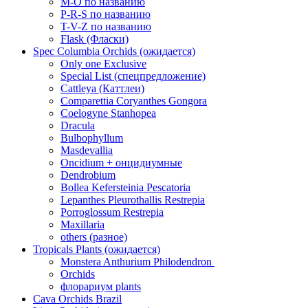
M-O по названию
P-R-S по названию
T-V-Z по названию
Flask (Фласки)
Spec Columbia Orchids (ожидается)
Only one Exclusive
Special List (спецпредложение)
Cattleya (Каттлеи)
Comparettia Coryanthes Gongora
Coelogyne Stanhopea
Dracula
Bulbophyllum
Masdevallia
Oncidium + онцидиумные
Dendrobium
Bollea Kefersteinia Pescatoria
Lepanthes Pleurothallis Restrepia
Porroglossum Restrepia
Maxillaria
others (разное)
Tropicals Plants (ожидается)
​​​​​​​Monstera Anthurium Philodendron
Orchids
флорариум plants
Cava Orchids Brazil