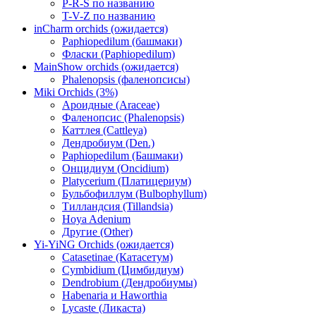
P-R-S по названию
T-V-Z по названию
inCharm orchids (ожидается)
Paphiopedilum (башмаки)
Фласки (Paphiopedilum)
MainShow orchids (ожидается)
Phalenopsis (фаленопсисы)
Miki Orchids (3%)
Ароидные (Araceae)
Фаленопсис (Phalenopsis)
Каттлея (Cattleya)
Дендробиум (Den.)
Paphiopedilum (Башмаки)
Онцидиум (Oncidium)
Platycerium (Платицериум)
Бульбофиллум (Bulbophyllum)
Тилландсия (Tillandsia)
Hoya Adenium
Другие (Other)
Yi-YiNG Orchids (ожидается)
Catasetinae (Катасетум)
Cymbidium (Цимбидиум)
Dendrobium (Дендробиумы)
Habenaria и Haworthia
Lycaste (Ликаста)