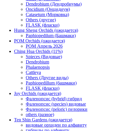
Dendrobium (Дендробиумы)
Oncidium (Онцидиум)
Catasetum (Морковка)
Others (другие)
FLASK (фласки)
Hung Sheng Orchids (ожидается)
Paphiopedilum (Башмаки)
POM Orchids (ожидается)
POM Апрель 2026
Ching Hua Orchids (11%)
Spieces (Видовые)
Dendrobium
Phalaenopsis
Cattleya
Others (Другие виды)
Paphiopedillum (башмаки)
FLASK (фласки)
Joy Orchids (ожидается)
Фаленопсис (hybrid) гибрид
Фаленопсис (species) видовые
Фаленопсис (peloric) пелорики
others (разное)
Ten Shin Gardens (ожидается)
видовые орхидеи по алфавиту
гибриды по алфавиту