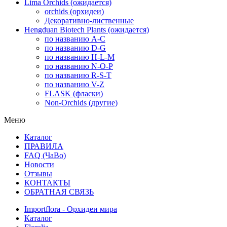
Lima Orchids (ожидается)
orchids (орхидеи)
Декоративно-лиственные
Hengduan Biotech Plants (ожидается)
по названию A-C
по названию D-G
по названию H-L-M
по названию N-O-P
по названию R-S-T
по названию V-Z
FLASK (фласки)
Non-Orchids (другие)
Меню
Каталог
ПРАВИЛА
FAQ (ЧаВо)
Новости
Отзывы
КОНТАКТЫ
ОБРАТНАЯ СВЯЗЬ
Importflora - Орхидеи мира
Каталог