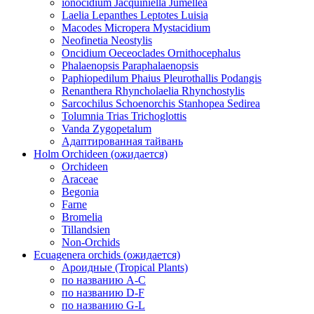
ionocidium Jacquiniella Jumellea
Laelia Lepanthes Leptotes Luisia
Macodes Micropera Mystacidium
Neofinetia Neostylis
Oncidium Oeceoclades Ornithocephalus
Phalaenopsis Paraphalaenopsis
Paphiopedilum Phaius Pleurothallis Podangis
Renanthera Rhyncholaelia Rhynchostylis
Sarcochilus Schoenorchis Stanhopea Sedirea
Tolumnia Trias Trichoglottis
Vanda Zygopetalum
Адаптированная тайвань
Holm Orchideen (ожидается)
Orchideen
Araceae
Begonia
Farne
Bromelia
Tillandsien
Non-Orchids
Ecuagenera orchids (ожидается)
Ароидные (Tropical Plants)
по названию A-C
по названию D-F
по названию G-L