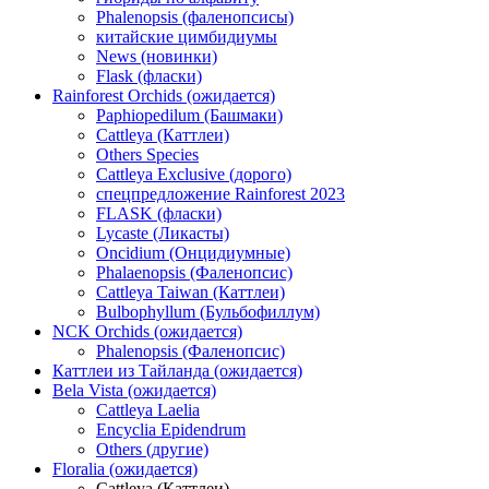
Phalenopsis (фаленопсисы)
китайские цимбидиумы
News (новинки)
Flask (фласки)
Rainforest Orchids (ожидается)
Paphiopedilum (Башмаки)
Cattleya (Каттлеи)
Others Species
Cattleya Exclusive (дорого)
спецпредложение Rainforest 2023
FLASK (фласки)
Lycaste (Ликасты)
Oncidium (Онцидиумные)
Phalaenopsis (Фаленопсис)
Cattleya Taiwan (Каттлеи)
Bulbophyllum (Бульбофиллум)
NCK Orchids (ожидается)
Phalenopsis (Фаленопсис)
Каттлеи из Тайланда (ожидается)
Bela Vista (ожидается)
Cattleya Laelia
Encyclia Epidendrum
Others (другие)
Floralia (ожидается)
Cattleya (Каттлеи)