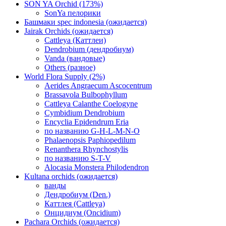
SON YA Orchid (173%)
SonYa пелорики
Башмаки spec indonesia (ожидается)
Jairak Orchids (ожидается)
Cattleya (Каттлеи)
Dendrobium (дендробиум)
Vanda (вандовые)
Others (разное)
World Flora Supply (2%)
Aerides Angraecum Ascocentrum
Brassavola Bulbophyllum
Cattleya Calanthe Coelogyne
Cymbidium Dendrobium
Encyclia Epidendrum Eria
по названию G-H-L-M-N-O
Phalaenopsis Paphiopedilum
Renanthera Rhynchostylis
по названию S-T-V
Alocasia Monstera Philodendron
Kultana orchids (ожидается)
ванды
Дендробиум (Den.)
Каттлея (Cattleya)
Онцидиум (Oncidium)
Pachara Orchids (ожидается)