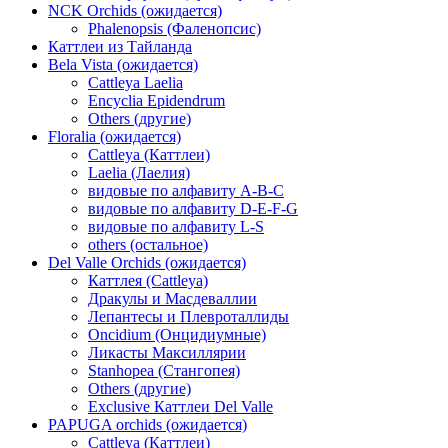
NCK Orchids (ожидается)
Phalenopsis (Фаленопсис)
Каттлеи из Тайланда
Bela Vista (ожидается)
Cattleya Laelia
Encyclia Epidendrum
Others (другие)
Floralia (ожидается)
Cattleya (Каттлеи)
Laelia (Лаелия)
видовые по алфавиту A-B-C
видовые по алфавиту D-E-F-G
видовые по алфавиту L-S
others (остальное)
Del Valle Orchids (ожидается)
Каттлея (Cattleya)
Дракулы и Масдеваллии
Лепантесы и Плевроталлиды
Oncidium (Онцидиумные)
Ликасты Максиллярии
Stanhopea (Стангопея)
Others (другие)
Exclusive Каттлеи Del Valle
PAPUGA orchids (ожидается)
Cattleya (Каттлеи)