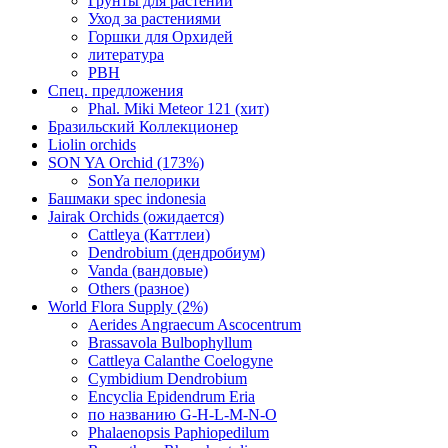
Грунты для растений
Уход за растениями
Горшки для Орхидей
литература
РВН
Спец. предложения
Phal. Miki Meteor 121 (хит)
Бразильский Коллекционер
Liolin orchids
SON YA Orchid (173%)
SonYa пелорики
Башмаки spec indonesia
Jairak Orchids (ожидается)
Cattleya (Каттлеи)
Dendrobium (дендробиум)
Vanda (вандовые)
Others (разное)
World Flora Supply (2%)
Aerides Angraecum Ascocentrum
Brassavola Bulbophyllum
Cattleya Calanthe Coelogyne
Cymbidium Dendrobium
Encyclia Epidendrum Eria
по названию G-H-L-M-N-O
Phalaenopsis Paphiopedilum