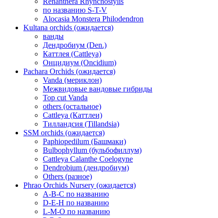
Renanthera Rhynchostylis
по названию S-T-V
Alocasia Monstera Philodendron
Kultana orchids (ожидается)
ванды
Дендробиум (Den.)
Каттлея (Cattleya)
Онцидиум (Oncidium)
Pachara Orchids (ожидается)
Vanda (мериклон)
Межвидовые вандовые гибриды
Top cut Vanda
others (остальное)
Cattleya (Каттлеи)
Тилландсия (Tillandsia)
SSM orchids (ожидается)
Paphiopedilum (Башмаки)
Bulbophyllum (бульбофиллум)
Cattleya Calanthe Coelogyne
Dendrobium (дендробиум)
Others (разное)
Phrao Orchids Nursery (ожидается)
A-B-C по названию
D-E-H по названию
L-M-O по названию