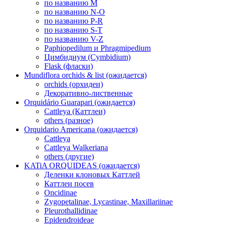
по названию M
по названию N-O
по названию P-R
по названию S-T
по названию V-Z
Paphiopedilum и Phragmipedium
Цимбидиум (Cymbidium)
Flask (фласки)
Mundiflora orchids & list (ожидается)
orchids (орхидеи)
Декоративно-лиственные
Orquidário Guarapari (ожидается)
Cattleya (Каттлеи)
others (разное)
Orquidario Americana (ожидается)
Cattleya
Cattleya Walkeriana
others (другие)
KATiA ORQUIDEAS (ожидается)
Деленки клоновых Каттлей
Каттлеи посев
Oncidinae
Zygopetalinae, Lycastinae, Maxillariinae
Pleurothallidinae
Epidendroideae