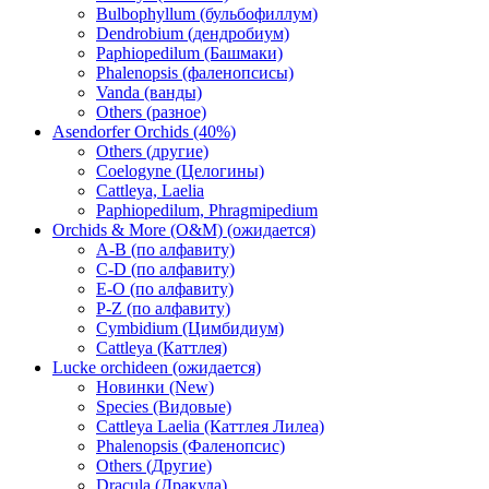
Bulbophyllum (бульбофиллум)
Dendrobium (дендробиум)
Paphiopedilum (Башмаки)
Phalenopsis (фаленопсисы)
Vanda (ванды)
Others (разное)
Asendorfer Orchids (40%)
Others (другие)
Coelogyne (Целогины)
Cattleya, Laelia
Paphiopedilum, Phragmipedium
Orchids & More (O&M) (ожидается)
A-B (по алфавиту)
C-D (по алфавиту)
E-O (по алфавиту)
P-Z (по алфавиту)
Cymbidium (Цимбидиум)
Cattleya (Каттлея)
Lucke orchideen (ожидается)
Новинки (New)
Species (Видовые)
Cattleya Laelia (Каттлея Лилеа)
Phalenopsis (Фаленопсис)
Others (Другие)
Dracula (Дракула)