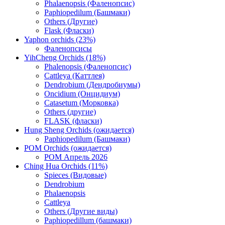
Phalaenopsis (Фаленопсис)
Paphiopedilum (Башмаки)
Others (Другие)
Flask (Фласки)
Yaphon orchids (23%)
Фаленопсисы
YihCheng Orchids (18%)
Phalenopsis (Фаленопсис)
Cattleya (Каттлея)
Dendrobium (Дендробиумы)
Oncidium (Онцидиум)
Catasetum (Морковка)
Others (другие)
FLASK (фласки)
Hung Sheng Orchids (ожидается)
Paphiopedilum (Башмаки)
POM Orchids (ожидается)
POM Апрель 2026
Ching Hua Orchids (11%)
Spieces (Видовые)
Dendrobium
Phalaenopsis
Cattleya
Others (Другие виды)
Paphiopedillum (башмаки)