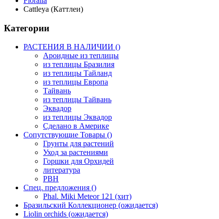
Floralia
Cattleya (Каттлеи)
Категории
РАСТЕНИЯ В НАЛИЧИИ ()
Ароидные из теплицы
из теплицы Бразилия
из теплицы Тайланд
из теплицы Европа
Тайвань
из теплицы Тайвань
Эквадор
из теплицы Эквадор
Сделано в Америке
Сопутствующие Товары ()
Грунты для растений
Уход за растениями
Горшки для Орхидей
литература
РВН
Спец. предложения ()
Phal. Miki Meteor 121 (хит)
Бразильский Коллекционер (ожидается)
Liolin orchids (ожидается)