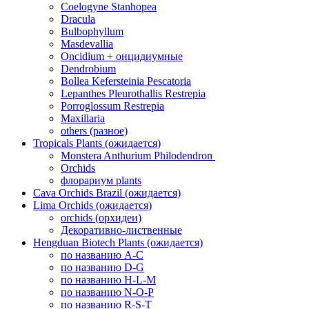
Coelogyne Stanhopea
Dracula
Bulbophyllum
Masdevallia
Oncidium + онцидиумные
Dendrobium
Bollea Kefersteinia Pescatoria
Lepanthes Pleurothallis Restrepia
Porroglossum Restrepia
Maxillaria
others (разное)
Tropicals Plants (ожидается)
​​​​​​​Monstera Anthurium Philodendron
Orchids
флорариум plants
Cava Orchids Brazil (ожидается)
Lima Orchids (ожидается)
orchids (орхидеи)
Декоративно-лиственные
Hengduan Biotech Plants (ожидается)
по названию A-C
по названию D-G
по названию H-L-M
по названию N-O-P
по названию R-S-T