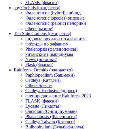
FLASK (фласки)
Joy Orchids (ожидается)
Фаленопсис (hybrid) гибрид
Фаленопсис (species) видовые
Фаленопсис (peloric) пелорики
others (разное)
Ten Shin Gardens (ожидается)
видовые орхидеи по алфавиту
гибриды по алфавиту
Phalenopsis (фаленопсисы)
китайские цимбидиумы
News (новинки)
Flask (фласки)
Rainforest Orchids (ожидается)
Paphiopedilum (Башмаки)
Cattleya (Каттлеи)
Others Species
Cattleya Exclusive (дорого)
спецпредложение Rainforest 2023
FLASK (фласки)
Lycaste (Ликасты)
Oncidium (Онцидиумные)
Phalaenopsis (Фаленопсис)
Cattleya Taiwan (Каттлеи)
Bulbophyllum (Бульбофиллум)