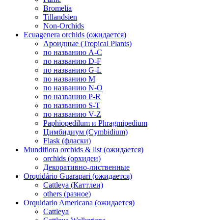
Bromelia
Tillandsien
Non-Orchids
Ecuagenera orchids (ожидается)
Ароидные (Tropical Plants)
по названию A-C
по названию D-F
по названию G-L
по названию M
по названию N-O
по названию P-R
по названию S-T
по названию V-Z
Paphiopedilum и Phragmipedium
Цимбидиум (Cymbidium)
Flask (фласки)
Mundiflora orchids & list (ожидается)
orchids (орхидеи)
Декоративно-лиственные
Orquidário Guarapari (ожидается)
Cattleya (Каттлеи)
others (разное)
Orquidario Americana (ожидается)
Cattleya