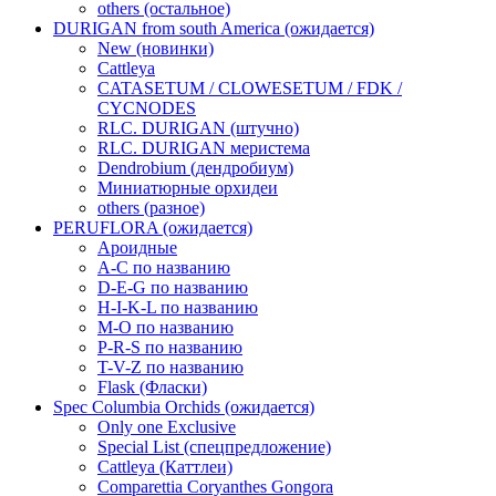
others (остальное)
DURIGAN from south America (ожидается)
New (новинки)
Cattleya
CATASETUM / CLOWESETUM / FDK /
CYCNODES
RLC. DURIGAN (штучно)
RLC. DURIGAN меристема
Dendrobium (дендробиум)
Миниатюрные орхидеи
others (разное)
PERUFLORA (ожидается)
Ароидные
A-C по названию
D-E-G по названию
H-I-K-L по названию
M-O по названию
P-R-S по названию
T-V-Z по названию
Flask (Фласки)
Spec Columbia Orchids (ожидается)
Only one Exclusive
Special List (спецпредложение)
Cattleya (Каттлеи)
Comparettia Coryanthes Gongora