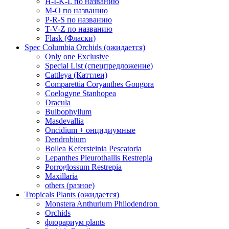
H-I-K-L по названию
M-O по названию
P-R-S по названию
T-V-Z по названию
Flask (Фласки)
Spec Columbia Orchids (ожидается)
Only one Exclusive
Special List (спецпредложение)
Cattleya (Каттлеи)
Comparettia Coryanthes Gongora
Coelogyne Stanhopea
Dracula
Bulbophyllum
Masdevallia
Oncidium + онцидиумные
Dendrobium
Bollea Kefersteinia Pescatoria
Lepanthes Pleurothallis Restrepia
Porroglossum Restrepia
Maxillaria
others (разное)
Tropicals Plants (ожидается)
​​​​​​​Monstera Anthurium Philodendron
Orchids
флорариум plants