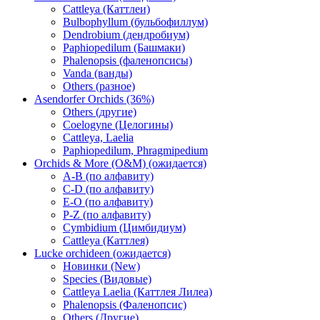
Cattleya (Каттлеи)
Bulbophyllum (бульбофиллум)
Dendrobium (дендробиум)
Paphiopedilum (Башмаки)
Phalenopsis (фаленопсисы)
Vanda (ванды)
Others (разное)
Asendorfer Orchids (36%)
Others (другие)
Coelogyne (Целогины)
Cattleya, Laelia
Paphiopedilum, Phragmipedium
Orchids & More (O&M) (ожидается)
A-B (по алфавиту)
C-D (по алфавиту)
E-O (по алфавиту)
P-Z (по алфавиту)
Cymbidium (Цимбидиум)
Cattleya (Каттлея)
Lucke orchideen (ожидается)
Новинки (New)
Species (Видовые)
Cattleya Laelia (Каттлея Лилеа)
Phalenopsis (Фаленопсис)
Others (Другие)