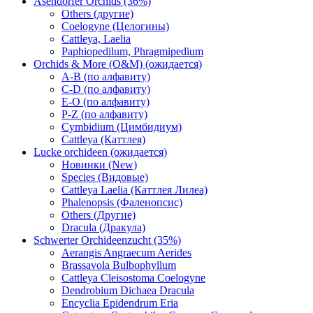
Asendorfer Orchids (36%)
Others (другие)
Coelogyne (Целогины)
Cattleya, Laelia
Paphiopedilum, Phragmipedium
Orchids & More (O&M) (ожидается)
A-B (по алфавиту)
C-D (по алфавиту)
E-O (по алфавиту)
P-Z (по алфавиту)
Cymbidium (Цимбидиум)
Cattleya (Каттлея)
Lucke orchideen (ожидается)
Новинки (New)
Species (Видовые)
Cattleya Laelia (Каттлея Лилеа)
Phalenopsis (Фаленопсис)
Others (Другие)
Dracula (Дракула)
Schwerter Orchideenzucht (35%)
Aerangis Angraecum Aerides
Brassavola Bulbophyllum
Cattleya Cleisostoma Coelogyne
Dendrobium Dichaea Dracula
Encyclia Epidendrum Eria