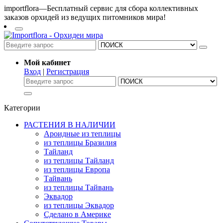
importflora—Бесплатный сервис для сбора коллективных
заказов орхидей из ведущих питомников мира!
Мой кабинет
Вход
|
Регистрация
Категории
РАСТЕНИЯ В НАЛИЧИИ
Ароидные из теплицы
из теплицы Бразилия
Тайланд
из теплицы Тайланд
из теплицы Европа
Тайвань
из теплицы Тайвань
Эквадор
из теплицы Эквадор
Сделано в Америке