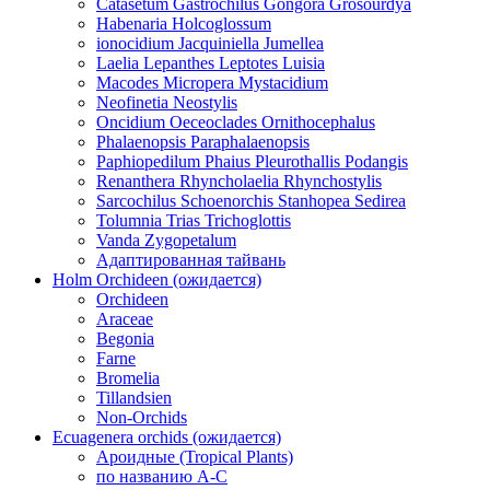
Catasetum Gastrochilus Gongora Grosourdya
Habenaria Holcoglossum
ionocidium Jacquiniella Jumellea
Laelia Lepanthes Leptotes Luisia
Macodes Micropera Mystacidium
Neofinetia Neostylis
Oncidium Oeceoclades Ornithocephalus
Phalaenopsis Paraphalaenopsis
Paphiopedilum Phaius Pleurothallis Podangis
Renanthera Rhyncholaelia Rhynchostylis
Sarcochilus Schoenorchis Stanhopea Sedirea
Tolumnia Trias Trichoglottis
Vanda Zygopetalum
Адаптированная тайвань
Holm Orchideen (ожидается)
Orchideen
Araceae
Begonia
Farne
Bromelia
Tillandsien
Non-Orchids
Ecuagenera orchids (ожидается)
Ароидные (Tropical Plants)
по названию A-C