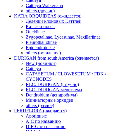
Cattleya
Cattleya Walkeriana
others (другие)
KATiA ORQUIDEAS (ожидается)
Деленки клоновых Каттлей
Каттлеи посев
Oncidinae
Zygopetalinae, Lycastinae, Maxillariinae
Pleurothallidinae
Epidendroideae
others (остальное)
DURIGAN from south America (ожидается)
New (новинки)
Cattleya
CATASETUM / CLOWESETUM / FDK /
CYCNODES
RLC. DURIGAN (штучно)
RLC. DURIGAN меристема
Dendrobium (дендробиум)
Миниатюрные орхидеи
others (разное)
PERUFLORA (ожидается)
Ароидные
A-C по названию
D-E-G по названию