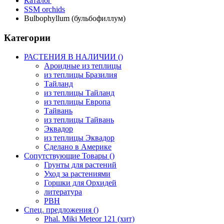
Каталог
SSM orchids
Bulbophyllum (бульбофиллум)
Категории
РАСТЕНИЯ В НАЛИЧИИ ()
Ароидные из теплицы
из теплицы Бразилия
Тайланд
из теплицы Тайланд
из теплицы Европа
Тайвань
из теплицы Тайвань
Эквадор
из теплицы Эквадор
Сделано в Америке
Сопутствующие Товары ()
Грунты для растений
Уход за растениями
Горшки для Орхидей
литература
РВН
Спец. предложения ()
Phal. Miki Meteor 121 (хит)