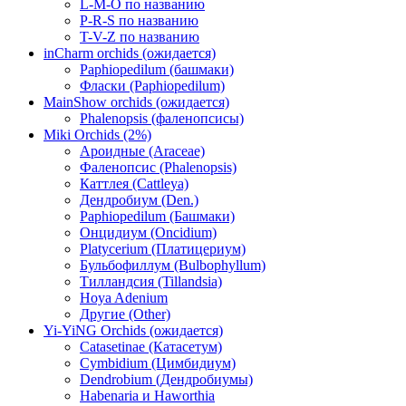
L-M-O по названию
P-R-S по названию
T-V-Z по названию
inCharm orchids (ожидается)
Paphiopedilum (башмаки)
Фласки (Paphiopedilum)
MainShow orchids (ожидается)
Phalenopsis (фаленопсисы)
Miki Orchids (2%)
Ароидные (Araceae)
Фаленопсис (Phalenopsis)
Каттлея (Cattleya)
Дендробиум (Den.)
Paphiopedilum (Башмаки)
Онцидиум (Oncidium)
Platycerium (Платицериум)
Бульбофиллум (Bulbophyllum)
Тилландсия (Tillandsia)
Hoya Adenium
Другие (Other)
Yi-YiNG Orchids (ожидается)
Catasetinae (Катасетум)
Cymbidium (Цимбидиум)
Dendrobium (Дендробиумы)
Habenaria и Haworthia