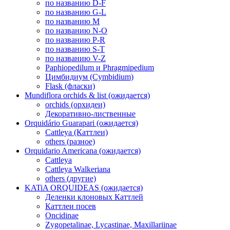
по названию D-F
по названию G-L
по названию M
по названию N-O
по названию P-R
по названию S-T
по названию V-Z
Paphiopedilum и Phragmipedium
Цимбидиум (Cymbidium)
Flask (фласки)
Mundiflora orchids & list (ожидается)
orchids (орхидеи)
Декоративно-лиственные
Orquidário Guarapari (ожидается)
Cattleya (Каттлеи)
others (разное)
Orquidario Americana (ожидается)
Cattleya
Cattleya Walkeriana
others (другие)
KATiA ORQUIDEAS (ожидается)
Деленки клоновых Каттлей
Каттлеи посев
Oncidinae
Zygopetalinae, Lycastinae, Maxillariinae