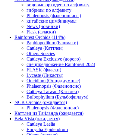
видовые орхидеи по алфавиту
гибриды по алфавиту
Phalenopsis (фаленопсисы)
китайские цимбидиумы
News (новинки)
Flask (фласки)
Rainforest Orchids (114%)
Paphiopedilum (Башмаки)
Cattleya (Каттлеи)
Others Species
Cattleya Exclusive (дорого)
спецпредложение Rainforest 2023
FLASK (фласки)
Lycaste (Ликасты)
Oncidium (Онцидиумные)
Phalaenopsis (Фаленопсис)
Cattleya Taiwan (Каттлеи)
Bulbophyllum (Бульбофиллум)
NCK Orchids (ожидается)
Phalenopsis (Фаленопсис)
Каттлеи из Тайланда (ожидается)
Bela Vista (ожидается)
Cattleya Laelia
Encyclia Epidendrum
Others (другие)