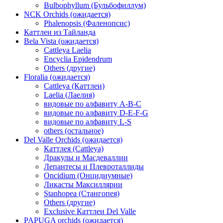
Bulbophyllum (Бульбофиллум)
NCK Orchids (ожидается)
Phalenopsis (Фаленопсис)
Каттлеи из Тайланда
Bela Vista (ожидается)
Cattleya Laelia
Encyclia Epidendrum
Others (другие)
Floralia (ожидается)
Cattleya (Каттлеи)
Laelia (Лаелия)
видовые по алфавиту A-B-C
видовые по алфавиту D-E-F-G
видовые по алфавиту L-S
others (остальное)
Del Valle Orchids (ожидается)
Каттлея (Cattleya)
Дракулы и Масдеваллии
Лепантесы и Плевроталлиды
Oncidium (Онцидиумные)
Ликасты Максиллярии
Stanhopea (Стангопея)
Others (другие)
Exclusive Каттлеи Del Valle
PAPUGA orchids (ожидается)