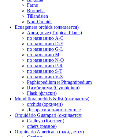
Farne
Bromelia
Tillandsien
Non-Orchids
Ecuagenera orchids (ожидается)
Ароидные (Tropical Plants)
по названию A-C
по названию D-F
по названию G-L
по названию M
по названию N-O
по названию P-R
по названию S-T
по названию V-Z
Paphiopedilum и Phragmipedium
Цимбидиум (Cymbidium)
Flask (фласки)
Mundiflora orchids & list (ожидается)
orchids (орхидеи)
Декоративно-лиственные
Orquidário Guarapari (ожидается)
Cattleya (Каттлеи)
others (разное)
Orquidario Americana (ожидается)