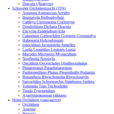
Dracula (Дракула)
Schwerter Orchideenzucht (35%)
Aerangis Angraecum Aerides
Brassavola Bulbophyllum
Cattleya Cleisostoma Coelogyne
Dendrobium Dichaea Dracula
Encyclia Epidendrum Eria
Catasetum Gastrochilus Gongora Grosourdya
Habenaria Holcoglossum
ionocidium Jacquiniella Jumellea
Laelia Lepanthes Leptotes Luisia
Macodes Micropera Mystacidium
Neofinetia Neostylis
Oncidium Oeceoclades Ornithocephalus
Phalaenopsis Paraphalaenopsis
Paphiopedilum Phaius Pleurothallis Podangis
Renanthera Rhyncholaelia Rhynchostylis
Sarcochilus Schoenorchis Stanhopea Sedirea
Tolumnia Trias Trichoglottis
Vanda Zygopetalum
Адаптированная тайвань
Holm Orchideen (ожидается)
Orchideen
Araceae
Begonia