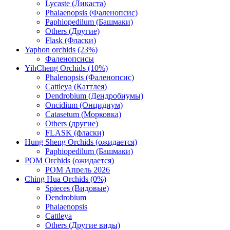
Lycaste (Ликаста)
Phalaenopsis (Фаленопсис)
Paphiopedilum (Башмаки)
Others (Другие)
Flask (Фласки)
Yaphon orchids (23%)
Фаленопсисы
YihCheng Orchids (10%)
Phalenopsis (Фаленопсис)
Cattleya (Каттлея)
Dendrobium (Дендробиумы)
Oncidium (Онцидиум)
Catasetum (Морковка)
Others (другие)
FLASK (фласки)
Hung Sheng Orchids (ожидается)
Paphiopedilum (Башмаки)
POM Orchids (ожидается)
POM Апрель 2026
Ching Hua Orchids (0%)
Spieces (Видовые)
Dendrobium
Phalaenopsis
Cattleya
Others (Другие виды)