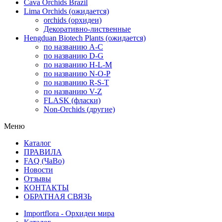
Cava Orchids Brazil
Lima Orchids (ожидается)
orchids (орхидеи)
Декоративно-лиственные
Hengduan Biotech Plants (ожидается)
по названию A-C
по названию D-G
по названию H-L-M
по названию N-O-P
по названию R-S-T
по названию V-Z
FLASK (фласки)
Non-Orchids (другие)
Меню
Каталог
ПРАВИЛА
FAQ (ЧаВо)
Новости
Отзывы
КОНТАКТЫ
ОБРАТНАЯ СВЯЗЬ
Importflora - Орхидеи мира