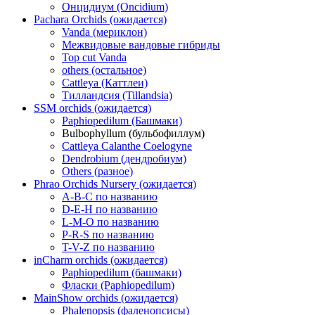
Онцидиум (Oncidium)
Pachara Orchids (ожидается)
Vanda (мериклон)
Межвидовые вандовые гибриды
Top cut Vanda
others (остальное)
Cattleya (Каттлеи)
Тилландсия (Tillandsia)
SSM orchids (ожидается)
Paphiopedilum (Башмаки)
Bulbophyllum (бульбофиллум)
Cattleya Calanthe Coelogyne
Dendrobium (дендробиум)
Others (разное)
Phrao Orchids Nursery (ожидается)
A-B-C по названию
D-E-H по названию
L-M-O по названию
P-R-S по названию
T-V-Z по названию
inCharm orchids (ожидается)
Paphiopedilum (башмаки)
Фласки (Paphiopedilum)
MainShow orchids (ожидается)
Phalenopsis (фаленопсисы)