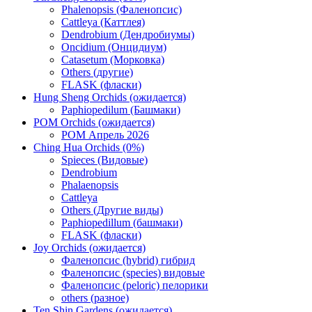
Phalenopsis (Фаленопсис)
Cattleya (Каттлея)
Dendrobium (Дендробиумы)
Oncidium (Онцидиум)
Catasetum (Морковка)
Others (другие)
FLASK (фласки)
Hung Sheng Orchids (ожидается)
Paphiopedilum (Башмаки)
POM Orchids (ожидается)
POM Апрель 2026
Ching Hua Orchids (0%)
Spieces (Видовые)
Dendrobium
Phalaenopsis
Cattleya
Others (Другие виды)
Paphiopedillum (башмаки)
FLASK (фласки)
Joy Orchids (ожидается)
Фаленопсис (hybrid) гибрид
Фаленопсис (species) видовые
Фаленопсис (peloric) пелорики
others (разное)
Ten Shin Gardens (ожидается)