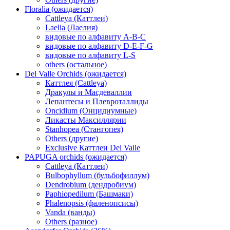
Floralia (ожидается)
Cattleya (Каттлеи)
Laelia (Лаелия)
видовые по алфавиту A-B-C
видовые по алфавиту D-E-F-G
видовые по алфавиту L-S
others (остальное)
Del Valle Orchids (ожидается)
Каттлея (Cattleya)
Дракулы и Масдеваллии
Лепантесы и Плевроталлиды
Oncidium (Онцидиумные)
Ликасты Максиллярии
Stanhopea (Стангопея)
Others (другие)
Exclusive Каттлеи Del Valle
PAPUGA orchids (ожидается)
Cattleya (Каттлеи)
Bulbophyllum (бульбофиллум)
Dendrobium (дендробиум)
Paphiopedilum (Башмаки)
Phalenopsis (фаленопсисы)
Vanda (ванды)
Others (разное)