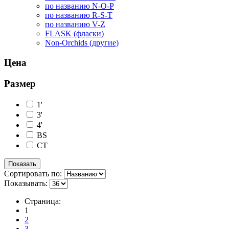
по названию N-O-P
по названию R-S-T
по названию V-Z
FLASK (фласки)
Non-Orchids (другие)
Цена
Размер
1'
3'
4'
BS
CT
Сортировать по:
Показывать:
Страница:
1
2
3