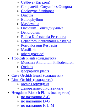
Cattleya (Каттлеи)
Comparettia Coryanthes Gongora
Coelogyne Stanhopea
Dracula
Bulbophyllum
Masdevallia
Oncidium + онцидиумные
Dendrobium
Bollea Kefersteinia Pescatoria
Lepanthes Pleurothallis Restrepia
Porroglossum Restrepia
Maxillaria
others (разное)
Tropicals Plants (ожидается)
​​​​​​​Monstera Anthurium Philodendron
Orchids
флорариум plants
Cava Orchids Brazil (ожидается)
Lima Orchids (ожидается)
orchids (орхидеи)
Декоративно-лиственные
Hengduan Biotech Plants (ожидается)
по названию A-C
по названию D-G
по названию H-L-M