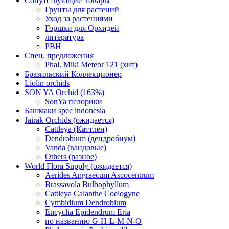
Сопутствующие Товары
Грунты для растений
Уход за растениями
Горшки для Орхидей
литература
РВН
Спец. предложения
Phal. Miki Meteor 121 (хит)
Бразильский Коллекционер
Liolin orchids
SON YA Orchid (163%)
SonYa пелорики
Башмаки spec indonesia
Jairak Orchids (ожидается)
Cattleya (Каттлеи)
Dendrobium (дендробиум)
Vanda (вандовые)
Others (разное)
World Flora Supply (ожидается)
Aerides Angraecum Ascocentrum
Brassavola Bulbophyllum
Cattleya Calanthe Coelogyne
Cymbidium Dendrobium
Encyclia Epidendrum Eria
по названию G-H-L-M-N-O