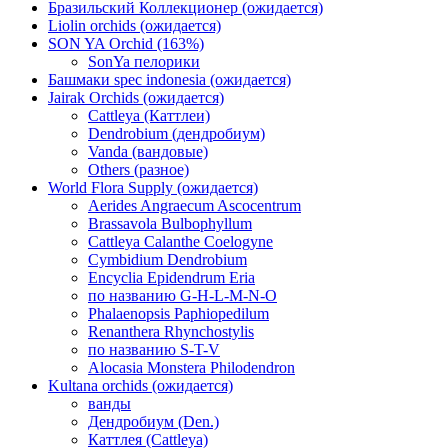
Бразильский Коллекционер (ожидается)
Liolin orchids (ожидается)
SON YA Orchid (163%)
SonYa пелорики
Башмаки spec indonesia (ожидается)
Jairak Orchids (ожидается)
Cattleya (Каттлеи)
Dendrobium (дендробиум)
Vanda (вандовые)
Others (разное)
World Flora Supply (ожидается)
Aerides Angraecum Ascocentrum
Brassavola Bulbophyllum
Cattleya Calanthe Coelogyne
Cymbidium Dendrobium
Encyclia Epidendrum Eria
по названию G-H-L-M-N-O
Phalaenopsis Paphiopedilum
Renanthera Rhynchostylis
по названию S-T-V
Alocasia Monstera Philodendron
Kultana orchids (ожидается)
ванды
Дендробиум (Den.)
Каттлея (Cattleya)