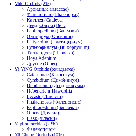
Miki Orchids (2%)
Ароидные (Araceae)
Фаленопсис (Phalenopsis)
Каттлея (Cattleya)
Дендробиум (Den.)
Paphiopedilum (Башмаки)
Онцидиум (Oncidium)
Platycerium (Платицериум)
Бульбофиллум (Bulbophyllum)
Тилландсия (Tillandsia)
Hoya Adenium
Другие (Other)
Yi-YiNG Orchids (ожидается)
Catasetinae (Катасетум)
Cymbidium (Цимбидиум)
Dendrobium (Дендробиумы)
Habenaria и Haworthia
Lycaste (Ликаста)
Phalaenopsis (Фаленопсис)
Paphiopedilum (Башмаки)
Others (Другие)
Flask (Фласки)
Yaphon orchids (23%)
Фаленопсисы
YihCheng Orchids (10%)