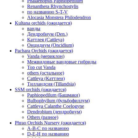
Phalaenopsis Paphiopedilum
Renanthera Rhynchostylis
по названию S-T-V
Alocasia Monstera Philodendron
Kultana orchids (ожидается)
ванды
Дендробиум (Den.)
Каттлея (Cattleya)
Онцидиум (Oncidium)
Pachara Orchids (ожидается)
Vanda (мериклон)
Межвидовые вандовые гибриды
Top cut Vanda
others (остальное)
Cattleya (Каттлеи)
Тилландсия (Tillandsia)
SSM orchids (ожидается)
Paphiopedilum (Башмаки)
Bulbophyllum (бульбофиллум)
Cattleya Calanthe Coelogyne
Dendrobium (дендробиум)
Others (разное)
Phrao Orchids Nursery (ожидается)
A-B-C по названию
D-E-H по названию