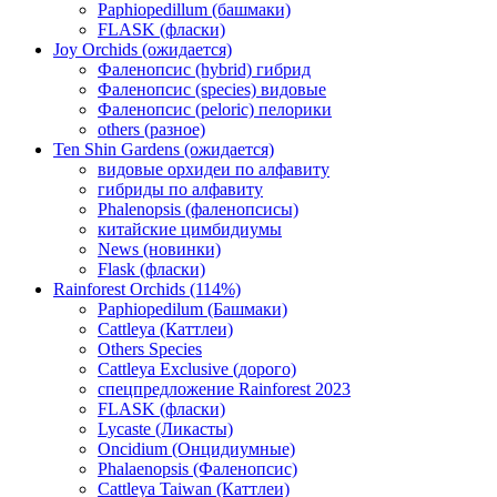
Paphiopedillum (башмаки)
FLASK (фласки)
Joy Orchids (ожидается)
Фаленопсис (hybrid) гибрид
Фаленопсис (species) видовые
Фаленопсис (peloric) пелорики
others (разное)
Ten Shin Gardens (ожидается)
видовые орхидеи по алфавиту
гибриды по алфавиту
Phalenopsis (фаленопсисы)
китайские цимбидиумы
News (новинки)
Flask (фласки)
Rainforest Orchids (114%)
Paphiopedilum (Башмаки)
Cattleya (Каттлеи)
Others Species
Cattleya Exclusive (дорого)
спецпредложение Rainforest 2023
FLASK (фласки)
Lycaste (Ликасты)
Oncidium (Онцидиумные)
Phalaenopsis (Фаленопсис)
Cattleya Taiwan (Каттлеи)