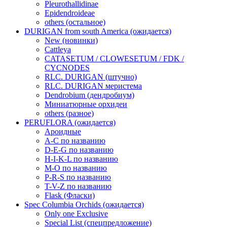
Pleurothallidinae
Epidendroideae
others (остальное)
DURIGAN from south America (ожидается)
New (новинки)
Cattleya
CATASETUM / CLOWESETUM / FDK /
CYCNODES
RLC. DURIGAN (штучно)
RLC. DURIGAN меристема
Dendrobium (дендробиум)
Миниатюрные орхидеи
others (разное)
PERUFLORA (ожидается)
Ароидные
A-C по названию
D-E-G по названию
H-I-K-L по названию
M-O по названию
P-R-S по названию
T-V-Z по названию
Flask (Фласки)
Spec Columbia Orchids (ожидается)
Only one Exclusive
Special List (спецпредложение)