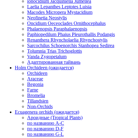
ionocidium Jacquiniella Jumellea
Laelia Lepanthes Leptotes Luisia
Macodes Micropera Mystacidium
Neofinetia Neostylis
Oncidium Oeceoclades Ornithocephalus
Phalaenopsis Paraphalaenopsis
Paphiopedilum Phaius Pleurothallis Podangis
Renanthera Rhyncholaelia Rhynchostylis
Sarcochilus Schoenorchis Stanhopea Sedirea
Tolumnia Trias Trichoglottis
Vanda Zygopetalum
Адаптированная тайвань
Holm Orchideen (ожидается)
Orchideen
Araceae
Begonia
Farne
Bromelia
Tillandsien
Non-Orchids
Ecuagenera orchids (ожидается)
Ароидные (Tropical Plants)
по названию A-C
по названию D-F
по названию G-L