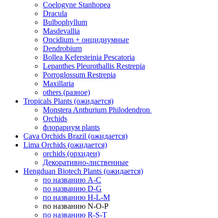
Coelogyne Stanhopea
Dracula
Bulbophyllum
Masdevallia
Oncidium + онцидиумные
Dendrobium
Bollea Kefersteinia Pescatoria
Lepanthes Pleurothallis Restrepia
Porroglossum Restrepia
Maxillaria
others (разное)
Tropicals Plants (ожидается)
​​​​​​​Monstera Anthurium Philodendron
Orchids
флорариум plants
Cava Orchids Brazil (ожидается)
Lima Orchids (ожидается)
orchids (орхидеи)
Декоративно-лиственные
Hengduan Biotech Plants (ожидается)
по названию A-C
по названию D-G
по названию H-L-M
по названию N-O-P
по названию R-S-T