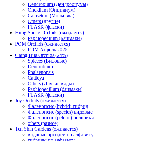
Dendrobium (Дендробиумы)
Oncidium (Онцидиум)
Catasetum (Морковка)
Others (другие)
FLASK (фласки)
Hung Sheng Orchids (ожидается)
Paphiopedilum (Башмаки)
POM Orchids (ожидается)
POM Апрель 2026
Ching Hua Orchids (24%)
Spieces (Видовые)
Dendrobium
Phalaenopsis
Cattleya
Others (Другие виды)
Paphiopedillum (башмаки)
FLASK (фласки)
Joy Orchids (ожидается)
Фаленопсис (hybrid) гибрид
Фаленопсис (species) видовые
Фаленопсис (peloric) пелорики
others (разное)
Ten Shin Gardens (ожидается)
видовые орхидеи по алфавиту
гибриды по алфавиту