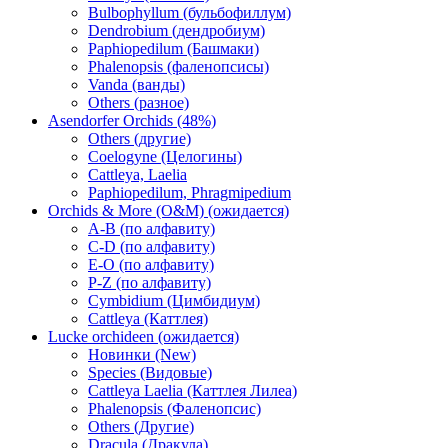
Bulbophyllum (бульбофиллум)
Dendrobium (дендробиум)
Paphiopedilum (Башмаки)
Phalenopsis (фаленопсисы)
Vanda (ванды)
Others (разное)
Asendorfer Orchids (48%)
Others (другие)
Coelogyne (Целогины)
Cattleya, Laelia
Paphiopedilum, Phragmipedium
Orchids & More (O&M) (ожидается)
A-B (по алфавиту)
C-D (по алфавиту)
E-O (по алфавиту)
P-Z (по алфавиту)
Cymbidium (Цимбидиум)
Cattleya (Каттлея)
Lucke orchideen (ожидается)
Новинки (New)
Species (Видовые)
Cattleya Laelia (Каттлея Лилеа)
Phalenopsis (Фаленопсис)
Others (Другие)
Dracula (Дракула)