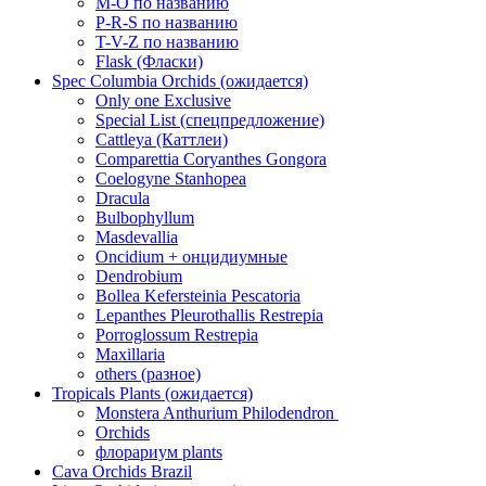
M-O по названию
P-R-S по названию
T-V-Z по названию
Flask (Фласки)
Spec Columbia Orchids (ожидается)
Only one Exclusive
Special List (спецпредложение)
Cattleya (Каттлеи)
Comparettia Coryanthes Gongora
Coelogyne Stanhopea
Dracula
Bulbophyllum
Masdevallia
Oncidium + онцидиумные
Dendrobium
Bollea Kefersteinia Pescatoria
Lepanthes Pleurothallis Restrepia
Porroglossum Restrepia
Maxillaria
others (разное)
Tropicals Plants (ожидается)
​​​​​​​Monstera Anthurium Philodendron
Orchids
флорариум plants
Cava Orchids Brazil