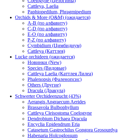
Coelogyne (Целогины)
Cattleya, Laelia
Paphiopedilum, Phragmipedium
Orchids & More (O&M) (ожидается)
A-B (по алфавиту)
C-D (по алфавиту)
E-O (по алфавиту)
P-Z (по алфавиту)
Cymbidium (Цимбидиум)
Cattleya (Каттлея)
Lucke orchideen (ожидается)
Новинки (New)
Species (Видовые)
Cattleya Laelia (Каттлея Лилеа)
Phalenopsis (Фаленопсис)
Others (Другие)
Dracula (Дракула)
Schwerter Orchideenzucht (43%)
Aerangis Angraecum Aerides
Brassavola Bulbophyllum
Cattleya Cleisostoma Coelogyne
Dendrobium Dichaea Dracula
Encyclia Epidendrum Eria
Catasetum Gastrochilus Gongora Grosourdya
Habenaria Holcoglossum