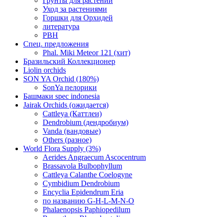
Грунты для растений
Уход за растениями
Горшки для Орхидей
литература
РВН
Спец. предложения
Phal. Miki Meteor 121 (хит)
Бразильский Коллекционер
Liolin orchids
SON YA Orchid (180%)
SonYa пелорики
Башмаки spec indonesia
Jairak Orchids (ожидается)
Cattleya (Каттлеи)
Dendrobium (дендробиум)
Vanda (вандовые)
Others (разное)
World Flora Supply (3%)
Aerides Angraecum Ascocentrum
Brassavola Bulbophyllum
Cattleya Calanthe Coelogyne
Cymbidium Dendrobium
Encyclia Epidendrum Eria
по названию G-H-L-M-N-O
Phalaenopsis Paphiopedilum