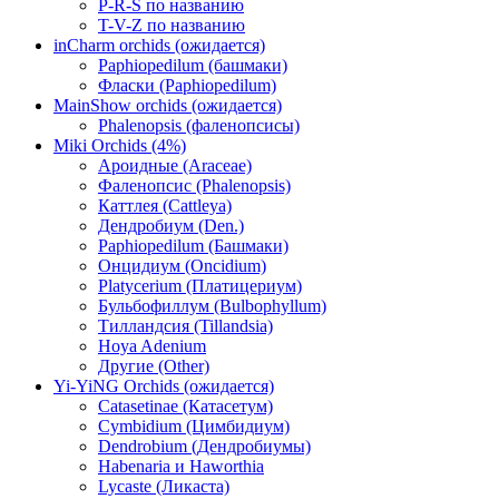
P-R-S по названию
T-V-Z по названию
inCharm orchids (ожидается)
Paphiopedilum (башмаки)
Фласки (Paphiopedilum)
MainShow orchids (ожидается)
Phalenopsis (фаленопсисы)
Miki Orchids (4%)
Ароидные (Araceae)
Фаленопсис (Phalenopsis)
Каттлея (Cattleya)
Дендробиум (Den.)
Paphiopedilum (Башмаки)
Онцидиум (Oncidium)
Platycerium (Платицериум)
Бульбофиллум (Bulbophyllum)
Тилландсия (Tillandsia)
Hoya Adenium
Другие (Other)
Yi-YiNG Orchids (ожидается)
Catasetinae (Катасетум)
Cymbidium (Цимбидиум)
Dendrobium (Дендробиумы)
Habenaria и Haworthia
Lycaste (Ликаста)