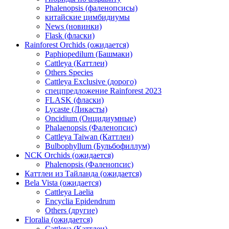
Phalenopsis (фаленопсисы)
китайские цимбидиумы
News (новинки)
Flask (фласки)
Rainforest Orchids (ожидается)
Paphiopedilum (Башмаки)
Cattleya (Каттлеи)
Others Species
Cattleya Exclusive (дорого)
спецпредложение Rainforest 2023
FLASK (фласки)
Lycaste (Ликасты)
Oncidium (Онцидиумные)
Phalaenopsis (Фаленопсис)
Cattleya Taiwan (Каттлеи)
Bulbophyllum (Бульбофиллум)
NCK Orchids (ожидается)
Phalenopsis (Фаленопсис)
Каттлеи из Тайланда (ожидается)
Bela Vista (ожидается)
Cattleya Laelia
Encyclia Epidendrum
Others (другие)
Floralia (ожидается)
Cattleya (Каттлеи)