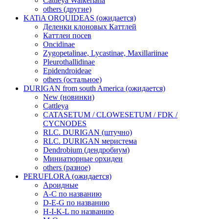
Cattleya Walkeriana
others (другие)
KATiA ORQUIDEAS (ожидается)
Деленки клоновых Каттлей
Каттлеи посев
Oncidinae
Zygopetalinae, Lycastinae, Maxillariinae
Pleurothallidinae
Epidendroideae
others (остальное)
DURIGAN from south America (ожидается)
New (новинки)
Cattleya
CATASETUM / CLOWESETUM / FDK /
CYCNODES
RLC. DURIGAN (штучно)
RLC. DURIGAN меристема
Dendrobium (дендробиум)
Миниатюрные орхидеи
others (разное)
PERUFLORA (ожидается)
Ароидные
A-C по названию
D-E-G по названию
H-I-K-L по названию