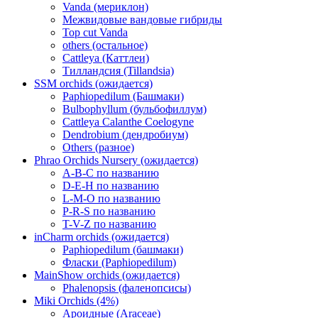
Vanda (мериклон)
Межвидовые вандовые гибриды
Top cut Vanda
others (остальное)
Cattleya (Каттлеи)
Тилландсия (Tillandsia)
SSM orchids (ожидается)
Paphiopedilum (Башмаки)
Bulbophyllum (бульбофиллум)
Cattleya Calanthe Coelogyne
Dendrobium (дендробиум)
Others (разное)
Phrao Orchids Nursery (ожидается)
A-B-C по названию
D-E-H по названию
L-M-O по названию
P-R-S по названию
T-V-Z по названию
inCharm orchids (ожидается)
Paphiopedilum (башмаки)
Фласки (Paphiopedilum)
MainShow orchids (ожидается)
Phalenopsis (фаленопсисы)
Miki Orchids (4%)
Ароидные (Araceae)