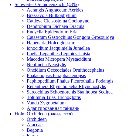
Schwerter Orchideenzucht (43%)
Aerangis Angraecum Aerides
Brassavola Bulbophyllum
Cattleya Cleisostoma Coelogyne
Dendrobium Dichaea Dracula
Encyclia Epidendrum Eria
Catasetum Gastrochilus Gongora Grosourdya
Habenaria Holcoglossum
ionocidium Jacquiniella Jumellea
Laelia Lepanthes Leptotes Luisia
Macodes Micropera Mystacidium
Neofinetia Neostylis
Oncidium Oeceoclades Ornithocephalus
Phalaenopsis Paraphalaenopsis
Paphiopedilum Phaius Pleurothallis Podangis
Renanthera Rhyncholaelia Rhynchostylis
Sarcochilus Schoenorchis Stanhopea Sedirea
Tolumnia Trias Trichoglottis
Vanda Zygopetalum
Адаптированная тайвань
Holm Orchideen (ожидается)
Orchideen
Araceae
Begonia
Farne