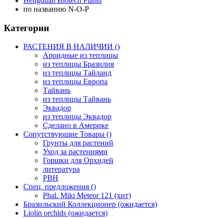
Hengduan Biotech Plants
по названию N-O-P
Категории
РАСТЕНИЯ В НАЛИЧИИ ()
Ароидные из теплицы
из теплицы Бразилия
из теплицы Тайланд
из теплицы Европа
Тайвань
из теплицы Тайвань
Эквадор
из теплицы Эквадор
Сделано в Америке
Сопутствующие Товары ()
Грунты для растений
Уход за растениями
Горшки для Орхидей
литература
РВН
Спец. предложения ()
Phal. Miki Meteor 121 (хит)
Бразильский Коллекционер (ожидается)
Liolin orchids (ожидается)