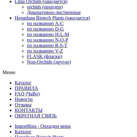
Lima Orchids (ожидается)
orchids (орхидеи)
Декоративно-лиственные
Hengduan Biotech Plants (ожидается)
по названию A-C
по названию D-G
по названию H-L-M
по названию N-O-P
по названию R-S-T
по названию V-Z
FLASK (фласки)
Non-Orchids (другие)
Меню
Каталог
ПРАВИЛА
FAQ (ЧаВо)
Новости
Отзывы
КОНТАКТЫ
ОБРАТНАЯ СВЯЗЬ
Importflora - Орхидеи мира
Каталог