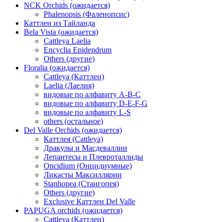
NCK Orchids (ожидается)
Phalenopsis (Фаленопсис)
Каттлеи из Тайланда
Bela Vista (ожидается)
Cattleya Laelia
Encyclia Epidendrum
Others (другие)
Floralia (ожидается)
Cattleya (Каттлеи)
Laelia (Лаелия)
видовые по алфавиту A-B-C
видовые по алфавиту D-E-F-G
видовые по алфавиту L-S
others (остальное)
Del Valle Orchids (ожидается)
Каттлея (Cattleya)
Дракулы и Масдеваллии
Лепантесы и Плевроталлиды
Oncidium (Онцидиумные)
Ликасты Максиллярии
Stanhopea (Стангопея)
Others (другие)
Exclusive Каттлеи Del Valle
PAPUGA orchids (ожидается)
Cattleya (Каттлеи)