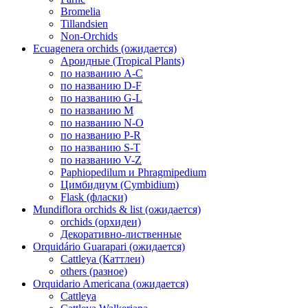
Bromelia
Tillandsien
Non-Orchids
Ecuagenera orchids (ожидается)
Ароидные (Tropical Plants)
по названию A-C
по названию D-F
по названию G-L
по названию M
по названию N-O
по названию P-R
по названию S-T
по названию V-Z
Paphiopedilum и Phragmipedium
Цимбидиум (Cymbidium)
Flask (фласки)
Mundiflora orchids & list (ожидается)
orchids (орхидеи)
Декоративно-лиственные
Orquidário Guarapari (ожидается)
Cattleya (Каттлеи)
others (разное)
Orquidario Americana (ожидается)
Cattleya