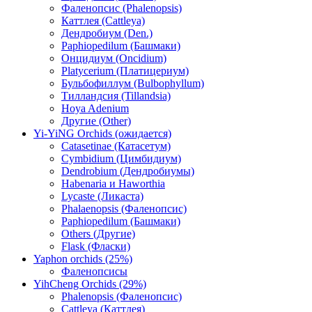
Фаленопсис (Phalenopsis)
Каттлея (Cattleya)
Дендробиум (Den.)
Paphiopedilum (Башмаки)
Онцидиум (Oncidium)
Platycerium (Платицериум)
Бульбофиллум (Bulbophyllum)
Тилландсия (Tillandsia)
Hoya Adenium
Другие (Other)
Yi-YiNG Orchids (ожидается)
Catasetinae (Катасетум)
Cymbidium (Цимбидиум)
Dendrobium (Дендробиумы)
Habenaria и Haworthia
Lycaste (Ликаста)
Phalaenopsis (Фаленопсис)
Paphiopedilum (Башмаки)
Others (Другие)
Flask (Фласки)
Yaphon orchids (25%)
Фаленопсисы
YihCheng Orchids (29%)
Phalenopsis (Фаленопсис)
Cattleya (Каттлея)