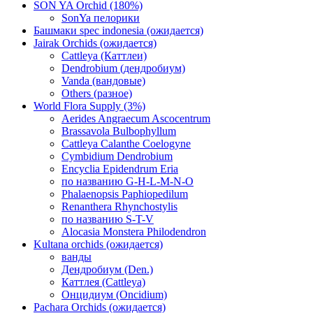
SON YA Orchid (180%)
SonYa пелорики
Башмаки spec indonesia (ожидается)
Jairak Orchids (ожидается)
Cattleya (Каттлеи)
Dendrobium (дендробиум)
Vanda (вандовые)
Others (разное)
World Flora Supply (3%)
Aerides Angraecum Ascocentrum
Brassavola Bulbophyllum
Cattleya Calanthe Coelogyne
Cymbidium Dendrobium
Encyclia Epidendrum Eria
по названию G-H-L-M-N-O
Phalaenopsis Paphiopedilum
Renanthera Rhynchostylis
по названию S-T-V
Alocasia Monstera Philodendron
Kultana orchids (ожидается)
ванды
Дендробиум (Den.)
Каттлея (Cattleya)
Онцидиум (Oncidium)
Pachara Orchids (ожидается)