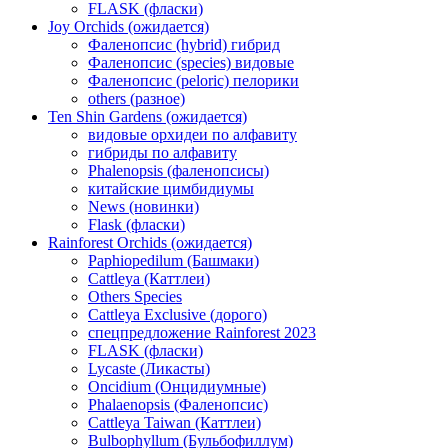
FLASK (фласки)
Joy Orchids (ожидается)
Фаленопсис (hybrid) гибрид
Фаленопсис (species) видовые
Фаленопсис (peloric) пелорики
others (разное)
Ten Shin Gardens (ожидается)
видовые орхидеи по алфавиту
гибриды по алфавиту
Phalenopsis (фаленопсисы)
китайские цимбидиумы
News (новинки)
Flask (фласки)
Rainforest Orchids (ожидается)
Paphiopedilum (Башмаки)
Cattleya (Каттлеи)
Others Species
Cattleya Exclusive (дорого)
спецпредложение Rainforest 2023
FLASK (фласки)
Lycaste (Ликасты)
Oncidium (Онцидиумные)
Phalaenopsis (Фаленопсис)
Cattleya Taiwan (Каттлеи)
Bulbophyllum (Бульбофиллум)