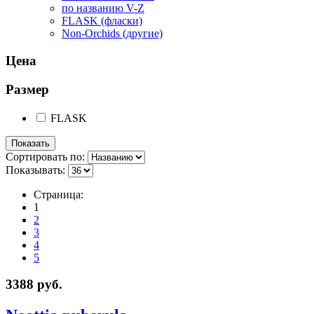
по названию V-Z
FLASK (фласки)
Non-Orchids (другие)
Цена
Размер
FLASK
Сортировать по:
Показывать:
Страница:
1
2
3
4
5
3388 руб.