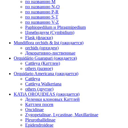
по названию M
по названию N-O
по названию P-R
по названию S-T
по названию V-Z
Paphiopedilum и Phragmipedium
Цимбидиум (Cymbidium)
Flask (фласки)
Mundiflora orchids & list (ожидается)
orchids (орхидеи)
Декоративно-лиственные
Orquidário Guarapari (ожидается)
Cattleya (Каттлеи)
others (разное)
Orquidario Americana (ожидается)
Cattleya
Cattleya Walkeriana
others (другие)
KATiA ORQUIDEAS (ожидается)
Деленки клоновых Каттлей
Каттлеи посев
Oncidinae
Zygopetalinae, Lycastinae, Maxillariinae
Pleurothallidinae
Epidendroideae