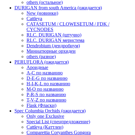
others (остальное)
DURIGAN from south America (ожидается)
New (новинки)
Cattleya
CATASETUM / CLOWESETUM / FDK /
CYCNODES
RLC. DURIGAN (штучно)
RLC. DURIGAN меристема
Dendrobium (дендробиум)
Миниатюрные орхидеи
others (разное)
PERUFLORA (ожидается)
Ароидные
A-C по названию
D-E-G по названию
H-I-K-L по названию
M-O по названию
P-R-S по названию
T-V-Z по названию
Flask (Фласки)
Spec Columbia Orchids (ожидается)
Only one Exclusive
Special List (спецпредложение)
Cattleya (Каттлеи)
Comparettia Coryanthes Gongora