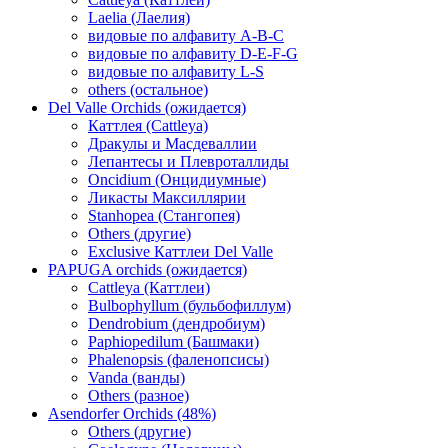
Laelia (Лаелия)
видовые по алфавиту A-B-C
видовые по алфавиту D-E-F-G
видовые по алфавиту L-S
others (остальное)
Del Valle Orchids (ожидается)
Каттлея (Cattleya)
Дракулы и Масдеваллии
Лепантесы и Плевроталлиды
Oncidium (Онцидиумные)
Ликасты Максиллярии
Stanhopea (Стангопея)
Others (другие)
Exclusive Каттлеи Del Valle
PAPUGA orchids (ожидается)
Cattleya (Каттлеи)
Bulbophyllum (бульбофиллум)
Dendrobium (дендробиум)
Paphiopedilum (Башмаки)
Phalenopsis (фаленопсисы)
Vanda (ванды)
Others (разное)
Asendorfer Orchids (48%)
Others (другие)