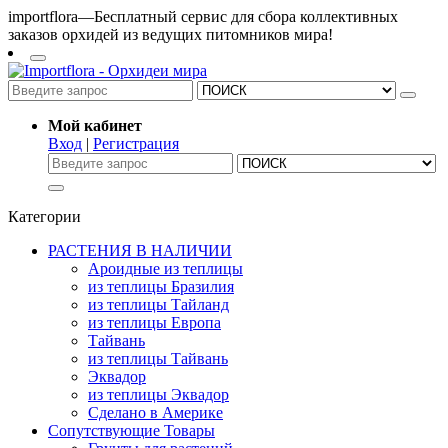
importflora—Бесплатный сервис для сбора коллективных
заказов орхидей из ведущих питомников мира!
Мой кабинет
Вход
|
Регистрация
Категории
РАСТЕНИЯ В НАЛИЧИИ
Ароидные из теплицы
из теплицы Бразилия
из теплицы Тайланд
из теплицы Европа
Тайвань
из теплицы Тайвань
Эквадор
из теплицы Эквадор
Сделано в Америке
Сопутствующие Товары