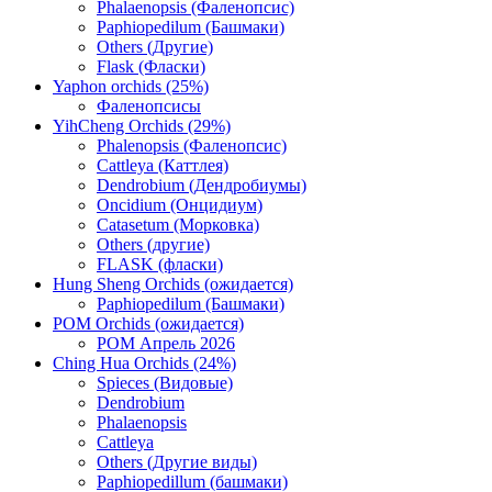
Phalaenopsis (Фаленопсис)
Paphiopedilum (Башмаки)
Others (Другие)
Flask (Фласки)
Yaphon orchids (25%)
Фаленопсисы
YihCheng Orchids (29%)
Phalenopsis (Фаленопсис)
Cattleya (Каттлея)
Dendrobium (Дендробиумы)
Oncidium (Онцидиум)
Catasetum (Морковка)
Others (другие)
FLASK (фласки)
Hung Sheng Orchids (ожидается)
Paphiopedilum (Башмаки)
POM Orchids (ожидается)
POM Апрель 2026
Ching Hua Orchids (24%)
Spieces (Видовые)
Dendrobium
Phalaenopsis
Cattleya
Others (Другие виды)
Paphiopedillum (башмаки)