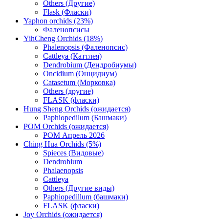
Others (Другие)
Flask (Фласки)
Yaphon orchids (23%)
Фаленопсисы
YihCheng Orchids (18%)
Phalenopsis (Фаленопсис)
Cattleya (Каттлея)
Dendrobium (Дендробиумы)
Oncidium (Онцидиум)
Catasetum (Морковка)
Others (другие)
FLASK (фласки)
Hung Sheng Orchids (ожидается)
Paphiopedilum (Башмаки)
POM Orchids (ожидается)
POM Апрель 2026
Ching Hua Orchids (5%)
Spieces (Видовые)
Dendrobium
Phalaenopsis
Cattleya
Others (Другие виды)
Paphiopedillum (башмаки)
FLASK (фласки)
Joy Orchids (ожидается)