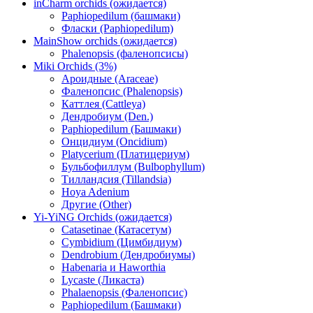
inCharm orchids (ожидается)
Paphiopedilum (башмаки)
Фласки (Paphiopedilum)
MainShow orchids (ожидается)
Phalenopsis (фаленопсисы)
Miki Orchids (3%)
Ароидные (Araceae)
Фаленопсис (Phalenopsis)
Каттлея (Cattleya)
Дендробиум (Den.)
Paphiopedilum (Башмаки)
Онцидиум (Oncidium)
Platycerium (Платицериум)
Бульбофиллум (Bulbophyllum)
Тилландсия (Tillandsia)
Hoya Adenium
Другие (Other)
Yi-YiNG Orchids (ожидается)
Catasetinae (Катасетум)
Cymbidium (Цимбидиум)
Dendrobium (Дендробиумы)
Habenaria и Haworthia
Lycaste (Ликаста)
Phalaenopsis (Фаленопсис)
Paphiopedilum (Башмаки)