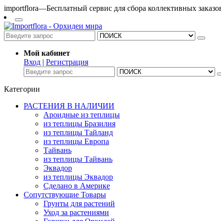
importflora—Бесплатный сервис для сбора коллективных заказ
Мой кабинет
Вход
|
Регистрация
Категории
РАСТЕНИЯ В НАЛИЧИИ
Ароидные из теплицы
из теплицы Бразилия
из теплицы Тайланд
из теплицы Европа
Тайвань
из теплицы Тайвань
Эквадор
из теплицы Эквадор
Сделано в Америке
Сопутствующие Товары
Грунты для растений
Уход за растениями