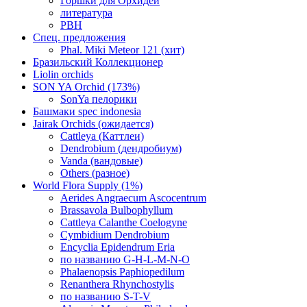
Горшки для Орхидей
литература
РВН
Спец. предложения
Phal. Miki Meteor 121 (хит)
Бразильский Коллекционер
Liolin orchids
SON YA Orchid (173%)
SonYa пелорики
Башмаки spec indonesia
Jairak Orchids (ожидается)
Cattleya (Каттлеи)
Dendrobium (дендробиум)
Vanda (вандовые)
Others (разное)
World Flora Supply (1%)
Aerides Angraecum Ascocentrum
Brassavola Bulbophyllum
Cattleya Calanthe Coelogyne
Cymbidium Dendrobium
Encyclia Epidendrum Eria
по названию G-H-L-M-N-O
Phalaenopsis Paphiopedilum
Renanthera Rhynchostylis
по названию S-T-V