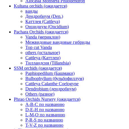
Alocasia Monstera Philodendron
Kultana orchids (ожидается)
ванды
Дендробиум (Den.)
Каттлея (Cattleya)
Онцидиум (Oncidium)
Pachara Orchids (ожидается)
Vanda (мериклон)
Межвидовые вандовые гибриды
Top cut Vanda
others (остальное)
Cattleya (Каттлеи)
Тилландсия (Tillandsia)
SSM orchids (ожидается)
Paphiopedilum (Башмаки)
Bulbophyllum (бульбофиллум)
Cattleya Calanthe Coelogyne
Dendrobium (дендробиум)
Others (разное)
Phrao Orchids Nursery (ожидается)
A-B-C по названию
D-E-H по названию
L-M-O по названию
P-R-S по названию
T-V-Z по названию