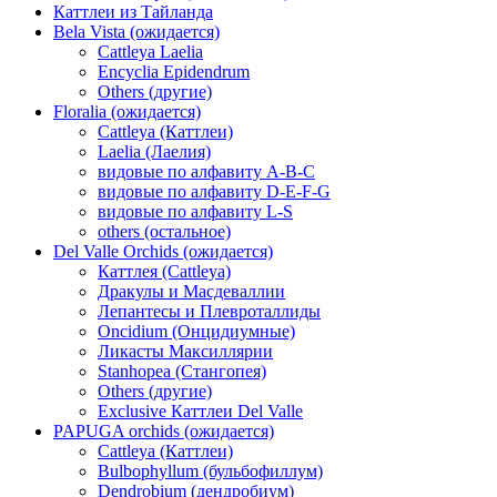
Каттлеи из Тайланда
Bela Vista (ожидается)
Cattleya Laelia
Encyclia Epidendrum
Others (другие)
Floralia (ожидается)
Cattleya (Каттлеи)
Laelia (Лаелия)
видовые по алфавиту A-B-C
видовые по алфавиту D-E-F-G
видовые по алфавиту L-S
others (остальное)
Del Valle Orchids (ожидается)
Каттлея (Cattleya)
Дракулы и Масдеваллии
Лепантесы и Плевроталлиды
Oncidium (Онцидиумные)
Ликасты Максиллярии
Stanhopea (Стангопея)
Others (другие)
Exclusive Каттлеи Del Valle
PAPUGA orchids (ожидается)
Cattleya (Каттлеи)
Bulbophyllum (бульбофиллум)
Dendrobium (дендробиум)