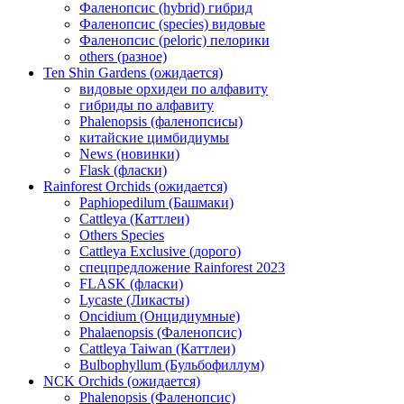
Фаленопсис (hybrid) гибрид
Фаленопсис (species) видовые
Фаленопсис (peloric) пелорики
others (разное)
Ten Shin Gardens (ожидается)
видовые орхидеи по алфавиту
гибриды по алфавиту
Phalenopsis (фаленопсисы)
китайские цимбидиумы
News (новинки)
Flask (фласки)
Rainforest Orchids (ожидается)
Paphiopedilum (Башмаки)
Cattleya (Каттлеи)
Others Species
Cattleya Exclusive (дорого)
спецпредложение Rainforest 2023
FLASK (фласки)
Lycaste (Ликасты)
Oncidium (Онцидиумные)
Phalaenopsis (Фаленопсис)
Cattleya Taiwan (Каттлеи)
Bulbophyllum (Бульбофиллум)
NCK Orchids (ожидается)
Phalenopsis (Фаленопсис)