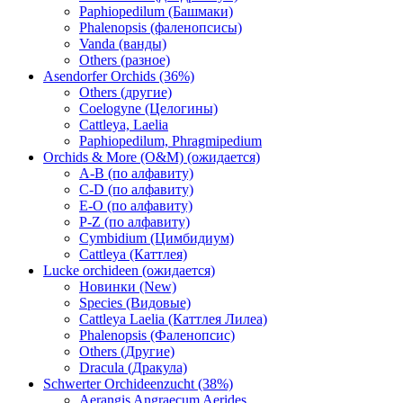
Paphiopedilum (Башмаки)
Phalenopsis (фаленопсисы)
Vanda (ванды)
Others (разное)
Asendorfer Orchids (36%)
Others (другие)
Coelogyne (Целогины)
Cattleya, Laelia
Paphiopedilum, Phragmipedium
Orchids & More (O&M) (ожидается)
A-B (по алфавиту)
C-D (по алфавиту)
E-O (по алфавиту)
P-Z (по алфавиту)
Cymbidium (Цимбидиум)
Cattleya (Каттлея)
Lucke orchideen (ожидается)
Новинки (New)
Species (Видовые)
Cattleya Laelia (Каттлея Лилеа)
Phalenopsis (Фаленопсис)
Others (Другие)
Dracula (Дракула)
Schwerter Orchideenzucht (38%)
Aerangis Angraecum Aerides