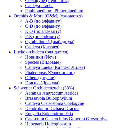
Coelogyne (Целогины)
Cattleya, Laelia
Paphiopedilum, Phragmipedium
Orchids & More (O&M) (ожидается)
A-B (по алфавиту)
C-D (по алфавиту)
E-O (по алфавиту)
P-Z (по алфавиту)
Cymbidium (Цимбидиум)
Cattleya (Каттлея)
Lucke orchideen (ожидается)
Новинки (New)
Species (Видовые)
Cattleya Laelia (Каттлея Лилеа)
Phalenopsis (Фаленопсис)
Others (Другие)
Dracula (Дракула)
Schwerter Orchideenzucht (38%)
Aerangis Angraecum Aerides
Brassavola Bulbophyllum
Cattleya Cleisostoma Coelogyne
Dendrobium Dichaea Dracula
Encyclia Epidendrum Eria
Catasetum Gastrochilus Gongora Grosourdya
Habenaria Holcoglossum