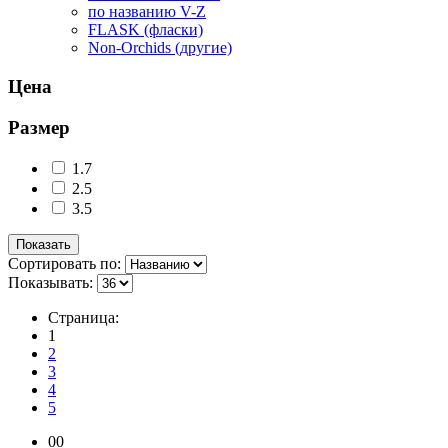
по названию V-Z
FLASK (фласки)
Non-Orchids (другие)
Цена
Размер
1.7
2.5
3.5
Сортировать по:
Показывать:
Страница:
1
2
3
4
5
00