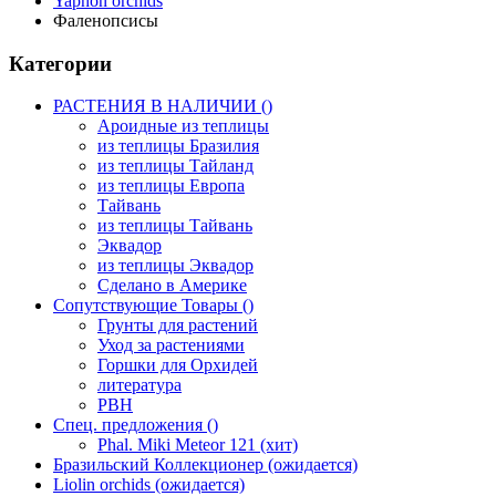
Yaphon orchids
Фаленопсисы
Категории
РАСТЕНИЯ В НАЛИЧИИ ()
Ароидные из теплицы
из теплицы Бразилия
из теплицы Тайланд
из теплицы Европа
Тайвань
из теплицы Тайвань
Эквадор
из теплицы Эквадор
Сделано в Америке
Сопутствующие Товары ()
Грунты для растений
Уход за растениями
Горшки для Орхидей
литература
РВН
Спец. предложения ()
Phal. Miki Meteor 121 (хит)
Бразильский Коллекционер (ожидается)
Liolin orchids (ожидается)