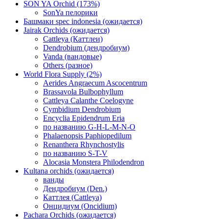
SON YA Orchid (173%)
SonYa пелорики
Башмаки spec indonesia (ожидается)
Jairak Orchids (ожидается)
Cattleya (Каттлеи)
Dendrobium (дендробиум)
Vanda (вандовые)
Others (разное)
World Flora Supply (2%)
Aerides Angraecum Ascocentrum
Brassavola Bulbophyllum
Cattleya Calanthe Coelogyne
Cymbidium Dendrobium
Encyclia Epidendrum Eria
по названию G-H-L-M-N-O
Phalaenopsis Paphiopedilum
Renanthera Rhynchostylis
по названию S-T-V
Alocasia Monstera Philodendron
Kultana orchids (ожидается)
ванды
Дендробиум (Den.)
Каттлея (Cattleya)
Онцидиум (Oncidium)
Pachara Orchids (ожидается)