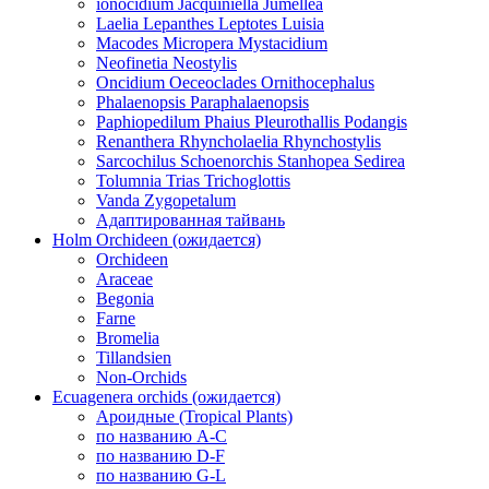
ionocidium Jacquiniella Jumellea
Laelia Lepanthes Leptotes Luisia
Macodes Micropera Mystacidium
Neofinetia Neostylis
Oncidium Oeceoclades Ornithocephalus
Phalaenopsis Paraphalaenopsis
Paphiopedilum Phaius Pleurothallis Podangis
Renanthera Rhyncholaelia Rhynchostylis
Sarcochilus Schoenorchis Stanhopea Sedirea
Tolumnia Trias Trichoglottis
Vanda Zygopetalum
Адаптированная тайвань
Holm Orchideen (ожидается)
Orchideen
Araceae
Begonia
Farne
Bromelia
Tillandsien
Non-Orchids
Ecuagenera orchids (ожидается)
Ароидные (Tropical Plants)
по названию A-C
по названию D-F
по названию G-L