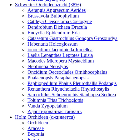
Schwerter Orchideenzucht (38%)
Aerangis Angraecum Aerides
Brassavola Bulbophyllum
Cattleya Cleisostoma Coelogyne
Dendrobium Dichaea Dracula
Encyclia Epidendrum Eria
Catasetum Gastrochilus Gongora Grosourdya
Habenaria Holcoglossum
ionocidium Jacquiniella Jumellea
Laelia Lepanthes Leptotes Luisia
Macodes Micropera Mystacidium
Neofinetia Neostylis
Oncidium Oeceoclades Ornithocephalus
Phalaenopsis Paraphalaenopsis
Paphiopedilum Phaius Pleurothallis Podangis
Renanthera Rhyncholaelia Rhynchostylis
Sarcochilus Schoenorchis Stanhopea Sedirea
Tolumnia Trias Trichoglottis
Vanda Zygopetalum
Адаптированная тайвань
Holm Orchideen (ожидается)
Orchideen
Araceae
Begonia
Farne