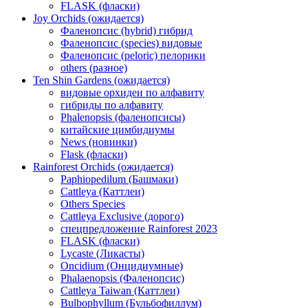
FLASK (фласки)
Joy Orchids (ожидается)
Фаленопсис (hybrid) гибрид
Фаленопсис (species) видовые
Фаленопсис (peloric) пелорики
others (разное)
Ten Shin Gardens (ожидается)
видовые орхидеи по алфавиту
гибриды по алфавиту
Phalenopsis (фаленопсисы)
китайские цимбидиумы
News (новинки)
Flask (фласки)
Rainforest Orchids (ожидается)
Paphiopedilum (Башмаки)
Cattleya (Каттлеи)
Others Species
Cattleya Exclusive (дорого)
спецпредложение Rainforest 2023
FLASK (фласки)
Lycaste (Ликасты)
Oncidium (Онцидиумные)
Phalaenopsis (Фаленопсис)
Cattleya Taiwan (Каттлеи)
Bulbophyllum (Бульбофиллум)