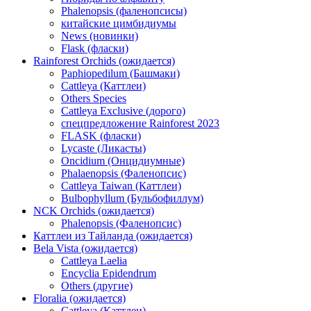
Phalenopsis (фаленопсисы)
китайские цимбидиумы
News (новинки)
Flask (фласки)
Rainforest Orchids (ожидается)
Paphiopedilum (Башмаки)
Cattleya (Каттлеи)
Others Species
Cattleya Exclusive (дорого)
спецпредложение Rainforest 2023
FLASK (фласки)
Lycaste (Ликасты)
Oncidium (Онцидиумные)
Phalaenopsis (Фаленопсис)
Cattleya Taiwan (Каттлеи)
Bulbophyllum (Бульбофиллум)
NCK Orchids (ожидается)
Phalenopsis (Фаленопсис)
Каттлеи из Тайланда (ожидается)
Bela Vista (ожидается)
Cattleya Laelia
Encyclia Epidendrum
Others (другие)
Floralia (ожидается)
Cattleya (Каттлеи)