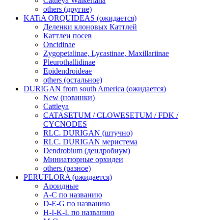
Cattleya Walkeriana
others (другие)
KATiA ORQUIDEAS (ожидается)
Деленки клоновых Каттлей
Каттлеи посев
Oncidinae
Zygopetalinae, Lycastinae, Maxillariinae
Pleurothallidinae
Epidendroideae
others (остальное)
DURIGAN from south America (ожидается)
New (новинки)
Cattleya
CATASETUM / CLOWESETUM / FDK /
CYCNODES
RLC. DURIGAN (штучно)
RLC. DURIGAN меристема
Dendrobium (дендробиум)
Миниатюрные орхидеи
others (разное)
PERUFLORA (ожидается)
Ароидные
A-C по названию
D-E-G по названию
H-I-K-L по названию