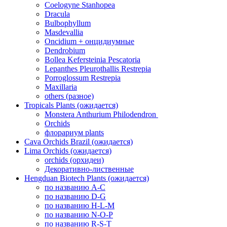
Coelogyne Stanhopea
Dracula
Bulbophyllum
Masdevallia
Oncidium + онцидиумные
Dendrobium
Bollea Kefersteinia Pescatoria
Lepanthes Pleurothallis Restrepia
Porroglossum Restrepia
Maxillaria
others (разное)
Tropicals Plants (ожидается)
​​​​​​​Monstera Anthurium Philodendron
Orchids
флорариум plants
Cava Orchids Brazil (ожидается)
Lima Orchids (ожидается)
orchids (орхидеи)
Декоративно-лиственные
Hengduan Biotech Plants (ожидается)
по названию A-C
по названию D-G
по названию H-L-M
по названию N-O-P
по названию R-S-T