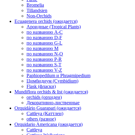
Bromelia
Tillandsien
Non-Orchids
Ecuagenera orchids (ожидается)
Ароидные (Tropical Plants)
по названию A-C
по названию D-F
по названию G-L
по названию M
по названию N-O
по названию P-R
по названию S-T
по названию V-Z
Paphiopedilum и Phragmipedium
Цимбидиум (Cymbidium)
Flask (фласки)
Mundiflora orchids & list (ожидается)
orchids (орхидеи)
Декоративно-лиственные
Orquidário Guarapari (ожидается)
Cattleya (Каттлеи)
others (разное)
Orquidario Americana (ожидается)
Cattleya