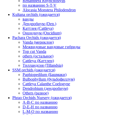
Renanthera Rhynchostylis
по названию S-T-V
Alocasia Monstera Philodendron
Kultana orchids (ожидается)
ванды
Дендробиум (Den.)
Каттлея (Cattleya)
Онцидиум (Oncidium)
Pachara Orchids (ожидается)
Vanda (мериклон)
Межвидовые вандовые гибриды
Top cut Vanda
others (остальное)
Cattleya (Каттлеи)
Тилландсия (Tillandsia)
SSM orchids (ожидается)
Paphiopedilum (Башмаки)
Bulbophyllum (бульбофиллум)
Cattleya Calanthe Coelogyne
Dendrobium (дендробиум)
Others (разное)
Phrao Orchids Nursery (ожидается)
A-B-C по названию
D-E-H по названию
L-M-O по названию