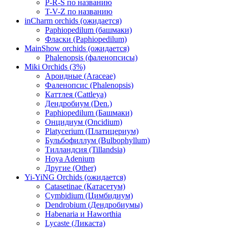
P-R-S по названию
T-V-Z по названию
inCharm orchids (ожидается)
Paphiopedilum (башмаки)
Фласки (Paphiopedilum)
MainShow orchids (ожидается)
Phalenopsis (фаленопсисы)
Miki Orchids (3%)
Ароидные (Araceae)
Фаленопсис (Phalenopsis)
Каттлея (Cattleya)
Дендробиум (Den.)
Paphiopedilum (Башмаки)
Онцидиум (Oncidium)
Platycerium (Платицериум)
Бульбофиллум (Bulbophyllum)
Тилландсия (Tillandsia)
Hoya Adenium
Другие (Other)
Yi-YiNG Orchids (ожидается)
Catasetinae (Катасетум)
Cymbidium (Цимбидиум)
Dendrobium (Дендробиумы)
Habenaria и Haworthia
Lycaste (Ликаста)