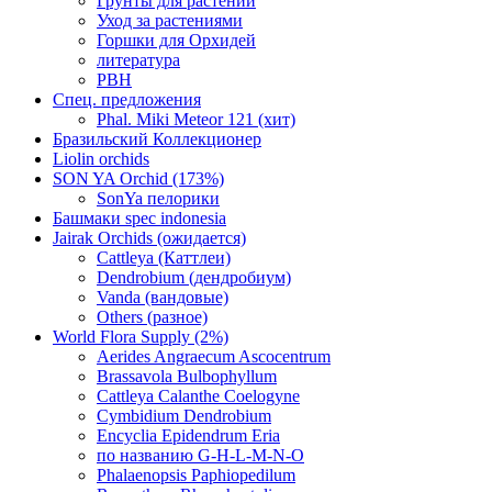
Грунты для растений
Уход за растениями
Горшки для Орхидей
литература
РВН
Спец. предложения
Phal. Miki Meteor 121 (хит)
Бразильский Коллекционер
Liolin orchids
SON YA Orchid (173%)
SonYa пелорики
Башмаки spec indonesia
Jairak Orchids (ожидается)
Cattleya (Каттлеи)
Dendrobium (дендробиум)
Vanda (вандовые)
Others (разное)
World Flora Supply (2%)
Aerides Angraecum Ascocentrum
Brassavola Bulbophyllum
Cattleya Calanthe Coelogyne
Cymbidium Dendrobium
Encyclia Epidendrum Eria
по названию G-H-L-M-N-O
Phalaenopsis Paphiopedilum