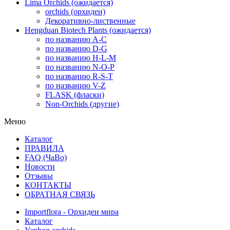
Lima Orchids (ожидается)
orchids (орхидеи)
Декоративно-лиственные
Hengduan Biotech Plants (ожидается)
по названию A-C
по названию D-G
по названию H-L-M
по названию N-O-P
по названию R-S-T
по названию V-Z
FLASK (фласки)
Non-Orchids (другие)
Меню
Каталог
ПРАВИЛА
FAQ (ЧаВо)
Новости
Отзывы
КОНТАКТЫ
ОБРАТНАЯ СВЯЗЬ
Importflora - Орхидеи мира
Каталог