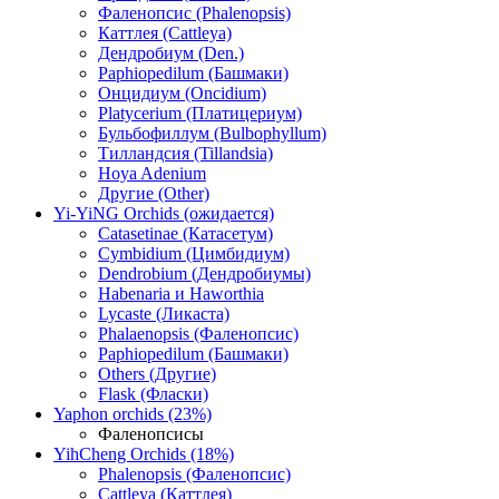
Фаленопсис (Phalenopsis)
Каттлея (Cattleya)
Дендробиум (Den.)
Paphiopedilum (Башмаки)
Онцидиум (Oncidium)
Platycerium (Платицериум)
Бульбофиллум (Bulbophyllum)
Тилландсия (Tillandsia)
Hoya Adenium
Другие (Other)
Yi-YiNG Orchids (ожидается)
Catasetinae (Катасетум)
Cymbidium (Цимбидиум)
Dendrobium (Дендробиумы)
Habenaria и Haworthia
Lycaste (Ликаста)
Phalaenopsis (Фаленопсис)
Paphiopedilum (Башмаки)
Others (Другие)
Flask (Фласки)
Yaphon orchids (23%)
Фаленопсисы
YihCheng Orchids (18%)
Phalenopsis (Фаленопсис)
Cattleya (Каттлея)