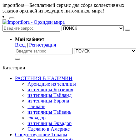
importflora—Бесплатный сервис для сбора коллективных
заказов орхидей из ведущих питомников мира!
Мой кабинет
Вход
|
Регистрация
Категории
РАСТЕНИЯ В НАЛИЧИИ
Ароидные из теплицы
из теплицы Бразилия
из теплицы Тайланд
из теплицы Европа
Тайвань
из теплицы Тайвань
Эквадор
из теплицы Эквадор
Сделано в Америке
Сопутствующие Товары