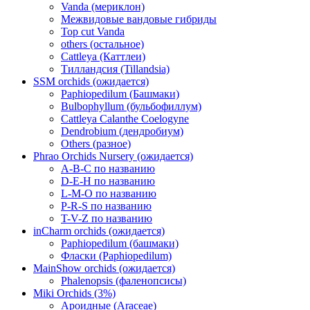
Vanda (мериклон)
Межвидовые вандовые гибриды
Top cut Vanda
others (остальное)
Cattleya (Каттлеи)
Тилландсия (Tillandsia)
SSM orchids (ожидается)
Paphiopedilum (Башмаки)
Bulbophyllum (бульбофиллум)
Cattleya Calanthe Coelogyne
Dendrobium (дендробиум)
Others (разное)
Phrao Orchids Nursery (ожидается)
A-B-C по названию
D-E-H по названию
L-M-O по названию
P-R-S по названию
T-V-Z по названию
inCharm orchids (ожидается)
Paphiopedilum (башмаки)
Фласки (Paphiopedilum)
MainShow orchids (ожидается)
Phalenopsis (фаленопсисы)
Miki Orchids (3%)
Ароидные (Araceae)