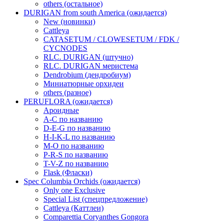
others (остальное)
DURIGAN from south America (ожидается)
New (новинки)
Cattleya
CATASETUM / CLOWESETUM / FDK /
CYCNODES
RLC. DURIGAN (штучно)
RLC. DURIGAN меристема
Dendrobium (дендробиум)
Миниатюрные орхидеи
others (разное)
PERUFLORA (ожидается)
Ароидные
A-C по названию
D-E-G по названию
H-I-K-L по названию
M-O по названию
P-R-S по названию
T-V-Z по названию
Flask (Фласки)
Spec Columbia Orchids (ожидается)
Only one Exclusive
Special List (спецпредложение)
Cattleya (Каттлеи)
Comparettia Coryanthes Gongora