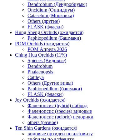
Dendrobium (Дендробиумы)
Oncidium (Онцидиум)
Catasetum (Морковка)
Others (другие)
FLASK (фласки)
Hung Sheng Orchids (ожидается)
Paphiopedilum (Башмаки)
POM Orchids (ожидается)
POM Апрель 2026
Ching Hua Orchids (11%)
Spieces (Видовые)
Dendrobium
Phalaenopsis
Cattleya
Others (Другие виды)
Paphiopedillum (башмаки)
FLASK (фласки)
Joy Orchids (ожидается)
Фаленопсис (hybrid) гибрид
Фаленопсис (species) видовые
Фаленопсис (peloric) пелорики
others (разное)
Ten Shin Gardens (ожидается)
видовые орхидеи по алфавиту
гибриды по алфавиту