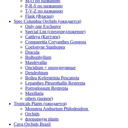
M-O по названию
P-R-S по названию
T-V-Z по названию
Flask (Фласки)
Spec Columbia Orchids (ожидается)
Only one Exclusive
Special List (спецпредложение)
Cattleya (Каттлеи)
Comparettia Coryanthes Gongora
Coelogyne Stanhopea
Dracula
Bulbophyllum
Masdevallia
Oncidium + онцидиумные
Dendrobium
Bollea Kefersteinia Pescatoria
Lepanthes Pleurothallis Restrepia
Porroglossum Restrepia
Maxillaria
others (разное)
Tropicals Plants (ожидается)
​​​​​​​Monstera Anthurium Philodendron
Orchids
флорариум plants
Cava Orchids Brazil