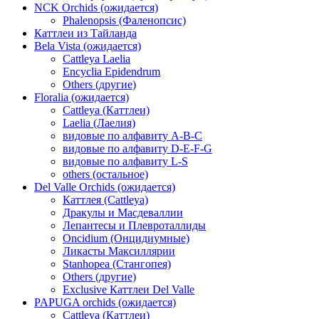
NCK Orchids (ожидается)
Phalenopsis (Фаленопсис)
Каттлеи из Тайланда
Bela Vista (ожидается)
Cattleya Laelia
Encyclia Epidendrum
Others (другие)
Floralia (ожидается)
Cattleya (Каттлеи)
Laelia (Лаелия)
видовые по алфавиту A-B-C
видовые по алфавиту D-E-F-G
видовые по алфавиту L-S
others (остальное)
Del Valle Orchids (ожидается)
Каттлея (Cattleya)
Дракулы и Масдеваллии
Лепантесы и Плевроталлиды
Oncidium (Онцидиумные)
Ликасты Максиллярии
Stanhopea (Стангопея)
Others (другие)
Exclusive Каттлеи Del Valle
PAPUGA orchids (ожидается)
Cattleya (Каттлеи)