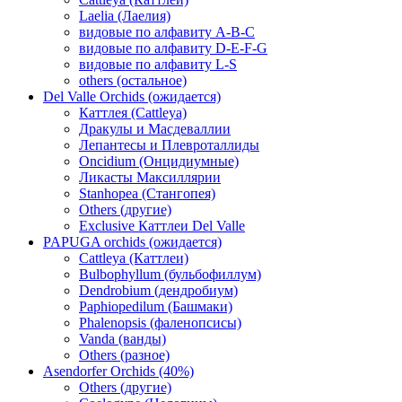
Laelia (Лаелия)
видовые по алфавиту A-B-C
видовые по алфавиту D-E-F-G
видовые по алфавиту L-S
others (остальное)
Del Valle Orchids (ожидается)
Каттлея (Cattleya)
Дракулы и Масдеваллии
Лепантесы и Плевроталлиды
Oncidium (Онцидиумные)
Ликасты Максиллярии
Stanhopea (Стангопея)
Others (другие)
Exclusive Каттлеи Del Valle
PAPUGA orchids (ожидается)
Cattleya (Каттлеи)
Bulbophyllum (бульбофиллум)
Dendrobium (дендробиум)
Paphiopedilum (Башмаки)
Phalenopsis (фаленопсисы)
Vanda (ванды)
Others (разное)
Asendorfer Orchids (40%)
Others (другие)