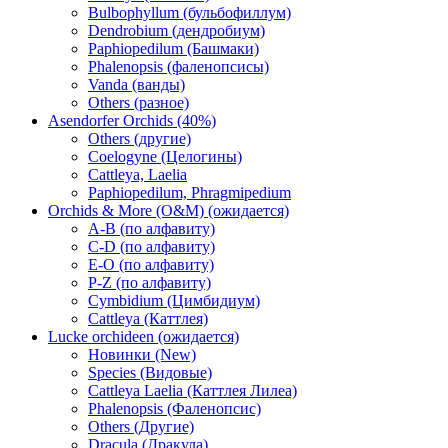
Bulbophyllum (бульбофиллум)
Dendrobium (дендробиум)
Paphiopedilum (Башмаки)
Phalenopsis (фаленопсисы)
Vanda (ванды)
Others (разное)
Asendorfer Orchids (40%)
Others (другие)
Coelogyne (Целогины)
Cattleya, Laelia
Paphiopedilum, Phragmipedium
Orchids & More (O&M) (ожидается)
A-B (по алфавиту)
C-D (по алфавиту)
E-O (по алфавиту)
P-Z (по алфавиту)
Cymbidium (Цимбидиум)
Cattleya (Каттлея)
Lucke orchideen (ожидается)
Новинки (New)
Species (Видовые)
Cattleya Laelia (Каттлея Лилеа)
Phalenopsis (Фаленопсис)
Others (Другие)
Dracula (Дракула)