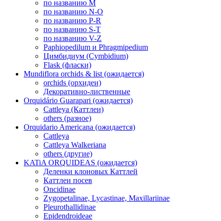
по названию M
по названию N-O
по названию P-R
по названию S-T
по названию V-Z
Paphiopedilum и Phragmipedium
Цимбидиум (Cymbidium)
Flask (фласки)
Mundiflora orchids & list (ожидается)
orchids (орхидеи)
Декоративно-лиственные
Orquidário Guarapari (ожидается)
Cattleya (Каттлеи)
others (разное)
Orquidario Americana (ожидается)
Cattleya
Cattleya Walkeriana
others (другие)
KATiA ORQUIDEAS (ожидается)
Деленки клоновых Каттлей
Каттлеи посев
Oncidinae
Zygopetalinae, Lycastinae, Maxillariinae
Pleurothallidinae
Epidendroideae