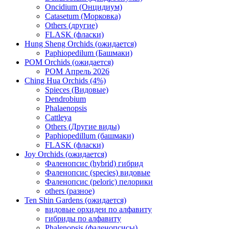
Oncidium (Онцидиум)
Catasetum (Морковка)
Others (другие)
FLASK (фласки)
Hung Sheng Orchids (ожидается)
Paphiopedilum (Башмаки)
POM Orchids (ожидается)
POM Апрель 2026
Ching Hua Orchids (4%)
Spieces (Видовые)
Dendrobium
Phalaenopsis
Cattleya
Others (Другие виды)
Paphiopedillum (башмаки)
FLASK (фласки)
Joy Orchids (ожидается)
Фаленопсис (hybrid) гибрид
Фаленопсис (species) видовые
Фаленопсис (peloric) пелорики
others (разное)
Ten Shin Gardens (ожидается)
видовые орхидеи по алфавиту
гибриды по алфавиту
Phalenopsis (фаленопсисы)