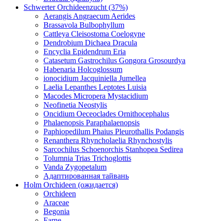
Schwerter Orchideenzucht (37%)
Aerangis Angraecum Aerides
Brassavola Bulbophyllum
Cattleya Cleisostoma Coelogyne
Dendrobium Dichaea Dracula
Encyclia Epidendrum Eria
Catasetum Gastrochilus Gongora Grosourdya
Habenaria Holcoglossum
ionocidium Jacquiniella Jumellea
Laelia Lepanthes Leptotes Luisia
Macodes Micropera Mystacidium
Neofinetia Neostylis
Oncidium Oeceoclades Ornithocephalus
Phalaenopsis Paraphalaenopsis
Paphiopedilum Phaius Pleurothallis Podangis
Renanthera Rhyncholaelia Rhynchostylis
Sarcochilus Schoenorchis Stanhopea Sedirea
Tolumnia Trias Trichoglottis
Vanda Zygopetalum
Адаптированная тайвань
Holm Orchideen (ожидается)
Orchideen
Araceae
Begonia
Farne