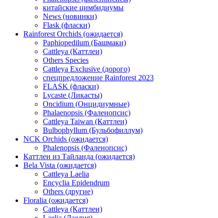
китайские цимбидиумы
News (новинки)
Flask (фласки)
Rainforest Orchids (ожидается)
Paphiopedilum (Башмаки)
Cattleya (Каттлеи)
Others Species
Cattleya Exclusive (дорого)
спецпредложение Rainforest 2023
FLASK (фласки)
Lycaste (Ликасты)
Oncidium (Онцидиумные)
Phalaenopsis (Фаленопсис)
Cattleya Taiwan (Каттлеи)
Bulbophyllum (Бульбофиллум)
NCK Orchids (ожидается)
Phalenopsis (Фаленопсис)
Каттлеи из Тайланда (ожидается)
Bela Vista (ожидается)
Cattleya Laelia
Encyclia Epidendrum
Others (другие)
Floralia (ожидается)
Cattleya (Каттлеи)
Laelia (Лаелия)