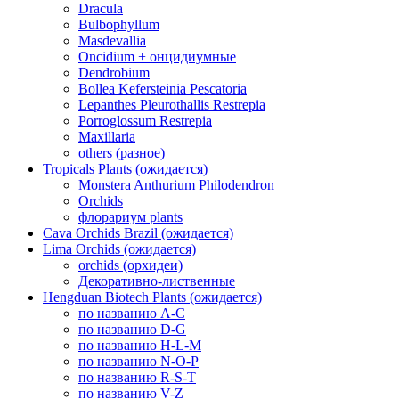
Dracula
Bulbophyllum
Masdevallia
Oncidium + онцидиумные
Dendrobium
Bollea Kefersteinia Pescatoria
Lepanthes Pleurothallis Restrepia
Porroglossum Restrepia
Maxillaria
others (разное)
Tropicals Plants (ожидается)
​​​​​​​Monstera Anthurium Philodendron
Orchids
флорариум plants
Cava Orchids Brazil (ожидается)
Lima Orchids (ожидается)
orchids (орхидеи)
Декоративно-лиственные
Hengduan Biotech Plants (ожидается)
по названию A-C
по названию D-G
по названию H-L-M
по названию N-O-P
по названию R-S-T
по названию V-Z