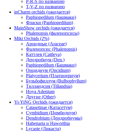
P-R-S по названию
T-V-Z по названию
inCharm orchids (ожидается)
Paphiopedilum (башмаки)
Фласки (Paphiopedilum)
MainShow orchids (ожидается)
Phalenopsis (фаленопсисы)
Miki Orchids (2%)
Ароидные (Araceae)
Фаленопсис (Phalenopsis)
Каттлея (Cattleya)
Дендробиум (Den.)
Paphiopedilum (Башмаки)
Онцидиум (Oncidium)
Platycerium (Платицериум)
Бульбофиллум (Bulbophyllum)
Тилландсия (Tillandsia)
Hoya Adenium
Другие (Other)
Yi-YiNG Orchids (ожидается)
Catasetinae (Катасетум)
Cymbidium (Цимбидиум)
Dendrobium (Дендробиумы)
Habenaria и Haworthia
Lycaste (Ликаста)