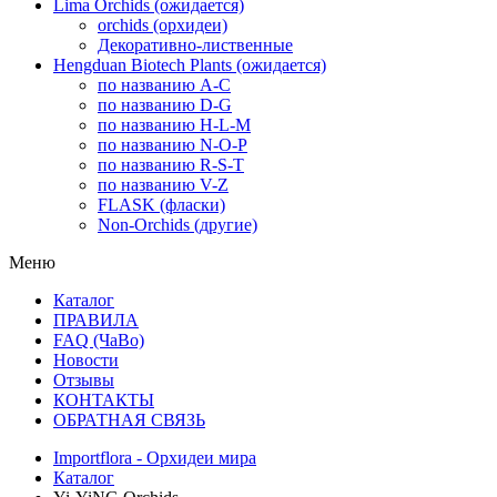
Lima Orchids (ожидается)
orchids (орхидеи)
Декоративно-лиственные
Hengduan Biotech Plants (ожидается)
по названию A-C
по названию D-G
по названию H-L-M
по названию N-O-P
по названию R-S-T
по названию V-Z
FLASK (фласки)
Non-Orchids (другие)
Меню
Каталог
ПРАВИЛА
FAQ (ЧаВо)
Новости
Отзывы
КОНТАКТЫ
ОБРАТНАЯ СВЯЗЬ
Importflora - Орхидеи мира
Каталог