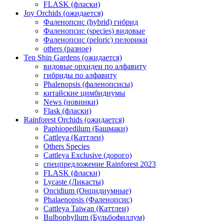
FLASK (фласки)
Joy Orchids (ожидается)
Фаленопсис (hybrid) гибрид
Фаленопсис (species) видовые
Фаленопсис (peloric) пелорики
others (разное)
Ten Shin Gardens (ожидается)
видовые орхидеи по алфавиту
гибриды по алфавиту
Phalenopsis (фаленопсисы)
китайские цимбидиумы
News (новинки)
Flask (фласки)
Rainforest Orchids (ожидается)
Paphiopedilum (Башмаки)
Cattleya (Каттлеи)
Others Species
Cattleya Exclusive (дорого)
спецпредложение Rainforest 2023
FLASK (фласки)
Lycaste (Ликасты)
Oncidium (Онцидиумные)
Phalaenopsis (Фаленопсис)
Cattleya Taiwan (Каттлеи)
Bulbophyllum (Бульбофиллум)