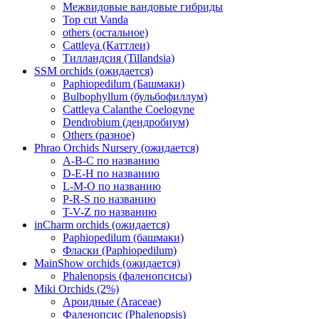
Межвидовые вандовые гибриды
Top cut Vanda
others (остальное)
Cattleya (Каттлеи)
Тилландсия (Tillandsia)
SSM orchids (ожидается)
Paphiopedilum (Башмаки)
Bulbophyllum (бульбофиллум)
Cattleya Calanthe Coelogyne
Dendrobium (дендробиум)
Others (разное)
Phrao Orchids Nursery (ожидается)
A-B-C по названию
D-E-H по названию
L-M-O по названию
P-R-S по названию
T-V-Z по названию
inCharm orchids (ожидается)
Paphiopedilum (башмаки)
Фласки (Paphiopedilum)
MainShow orchids (ожидается)
Phalenopsis (фаленопсисы)
Miki Orchids (2%)
Ароидные (Araceae)
Фаленопсис (Phalenopsis)