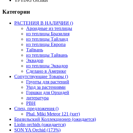
Yi-YiNG Orchids
Категории
РАСТЕНИЯ В НАЛИЧИИ ()
Ароидные из теплицы
из теплицы Бразилия
из теплицы Тайланд
из теплицы Европа
Тайвань
из теплицы Тайвань
Эквадор
из теплицы Эквадор
Сделано в Америке
Сопутствующие Товары ()
Грунты для растений
Уход за растениями
Горшки для Орхидей
литература
РВН
Спец. предложения ()
Phal. Miki Meteor 121 (хит)
Бразильский Коллекционер (ожидается)
Liolin orchids (ожидается)
SON YA Orchid (173%)