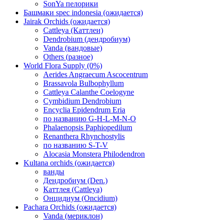
SonYa пелорики
Башмаки spec indonesia (ожидается)
Jairak Orchids (ожидается)
Cattleya (Каттлеи)
Dendrobium (дендробиум)
Vanda (вандовые)
Others (разное)
World Flora Supply (0%)
Aerides Angraecum Ascocentrum
Brassavola Bulbophyllum
Cattleya Calanthe Coelogyne
Cymbidium Dendrobium
Encyclia Epidendrum Eria
по названию G-H-L-M-N-O
Phalaenopsis Paphiopedilum
Renanthera Rhynchostylis
по названию S-T-V
Alocasia Monstera Philodendron
Kultana orchids (ожидается)
ванды
Дендробиум (Den.)
Каттлея (Cattleya)
Онцидиум (Oncidium)
Pachara Orchids (ожидается)
Vanda (мериклон)