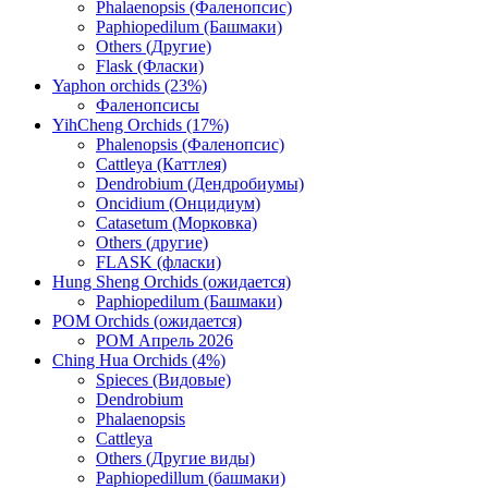
Phalaenopsis (Фаленопсис)
Paphiopedilum (Башмаки)
Others (Другие)
Flask (Фласки)
Yaphon orchids (23%)
Фаленопсисы
YihCheng Orchids (17%)
Phalenopsis (Фаленопсис)
Cattleya (Каттлея)
Dendrobium (Дендробиумы)
Oncidium (Онцидиум)
Catasetum (Морковка)
Others (другие)
FLASK (фласки)
Hung Sheng Orchids (ожидается)
Paphiopedilum (Башмаки)
POM Orchids (ожидается)
POM Апрель 2026
Ching Hua Orchids (4%)
Spieces (Видовые)
Dendrobium
Phalaenopsis
Cattleya
Others (Другие виды)
Paphiopedillum (башмаки)