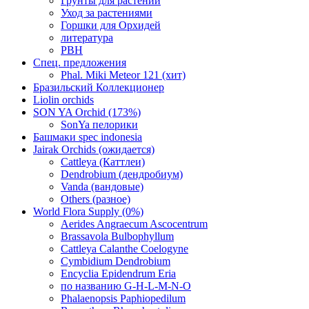
Грунты для растений
Уход за растениями
Горшки для Орхидей
литература
РВН
Спец. предложения
Phal. Miki Meteor 121 (хит)
Бразильский Коллекционер
Liolin orchids
SON YA Orchid (173%)
SonYa пелорики
Башмаки spec indonesia
Jairak Orchids (ожидается)
Cattleya (Каттлеи)
Dendrobium (дендробиум)
Vanda (вандовые)
Others (разное)
World Flora Supply (0%)
Aerides Angraecum Ascocentrum
Brassavola Bulbophyllum
Cattleya Calanthe Coelogyne
Cymbidium Dendrobium
Encyclia Epidendrum Eria
по названию G-H-L-M-N-O
Phalaenopsis Paphiopedilum