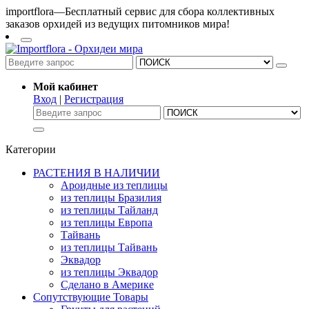
importflora—Бесплатный сервис для сбора коллективных
заказов орхидей из ведущих питомников мира!
Мой кабинет
Вход
|
Регистрация
Категории
РАСТЕНИЯ В НАЛИЧИИ
Ароидные из теплицы
из теплицы Бразилия
из теплицы Тайланд
из теплицы Европа
Тайвань
из теплицы Тайвань
Эквадор
из теплицы Эквадор
Сделано в Америке
Сопутствующие Товары