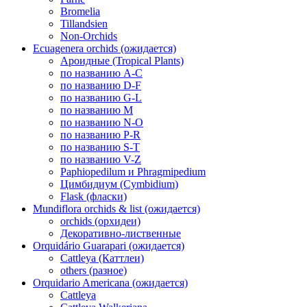
Bromelia
Tillandsien
Non-Orchids
Ecuagenera orchids (ожидается)
Ароидные (Tropical Plants)
по названию A-C
по названию D-F
по названию G-L
по названию M
по названию N-O
по названию P-R
по названию S-T
по названию V-Z
Paphiopedilum и Phragmipedium
Цимбидиум (Cymbidium)
Flask (фласки)
Mundiflora orchids & list (ожидается)
orchids (орхидеи)
Декоративно-лиственные
Orquidário Guarapari (ожидается)
Cattleya (Каттлеи)
others (разное)
Orquidario Americana (ожидается)
Cattleya