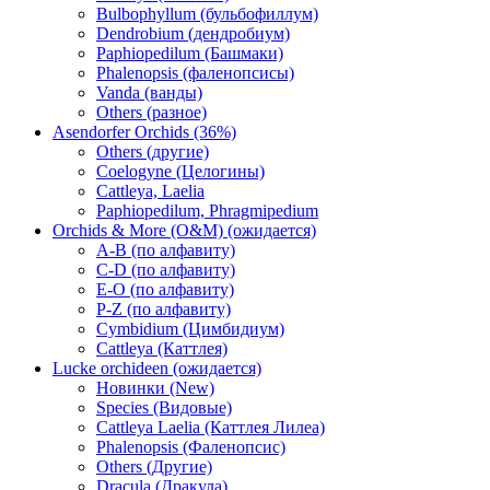
Bulbophyllum (бульбофиллум)
Dendrobium (дендробиум)
Paphiopedilum (Башмаки)
Phalenopsis (фаленопсисы)
Vanda (ванды)
Others (разное)
Asendorfer Orchids (36%)
Others (другие)
Coelogyne (Целогины)
Cattleya, Laelia
Paphiopedilum, Phragmipedium
Orchids & More (O&M) (ожидается)
A-B (по алфавиту)
C-D (по алфавиту)
E-O (по алфавиту)
P-Z (по алфавиту)
Cymbidium (Цимбидиум)
Cattleya (Каттлея)
Lucke orchideen (ожидается)
Новинки (New)
Species (Видовые)
Cattleya Laelia (Каттлея Лилеа)
Phalenopsis (Фаленопсис)
Others (Другие)
Dracula (Дракула)