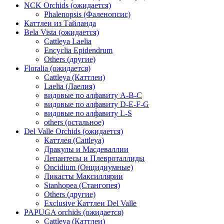
NCK Orchids (ожидается)
Phalenopsis (Фаленопсис)
Каттлеи из Тайланда
Bela Vista (ожидается)
Cattleya Laelia
Encyclia Epidendrum
Others (другие)
Floralia (ожидается)
Cattleya (Каттлеи)
Laelia (Лаелия)
видовые по алфавиту A-B-C
видовые по алфавиту D-E-F-G
видовые по алфавиту L-S
others (остальное)
Del Valle Orchids (ожидается)
Каттлея (Cattleya)
Дракулы и Масдеваллии
Лепантесы и Плевроталлиды
Oncidium (Онцидиумные)
Ликасты Максиллярии
Stanhopea (Стангопея)
Others (другие)
Exclusive Каттлеи Del Valle
PAPUGA orchids (ожидается)
Cattleya (Каттлеи)