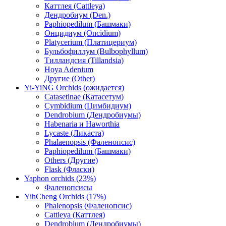
Каттлея (Cattleya)
Дендробиум (Den.)
Paphiopedilum (Башмаки)
Онцидиум (Oncidium)
Platycerium (Платицериум)
Бульбофиллум (Bulbophyllum)
Тилландсия (Tillandsia)
Hoya Adenium
Другие (Other)
Yi-YiNG Orchids (ожидается)
Catasetinae (Катасетум)
Cymbidium (Цимбидиум)
Dendrobium (Дендробиумы)
Habenaria и Haworthia
Lycaste (Ликаста)
Phalaenopsis (Фаленопсис)
Paphiopedilum (Башмаки)
Others (Другие)
Flask (Фласки)
Yaphon orchids (23%)
Фаленопсисы
YihCheng Orchids (17%)
Phalenopsis (Фаленопсис)
Cattleya (Каттлея)
Dendrobium (Дендробиумы)