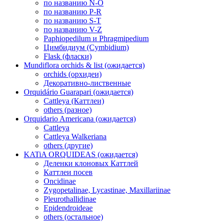
по названию N-O
по названию P-R
по названию S-T
по названию V-Z
Paphiopedilum и Phragmipedium
Цимбидиум (Cymbidium)
Flask (фласки)
Mundiflora orchids & list (ожидается)
orchids (орхидеи)
Декоративно-лиственные
Orquidário Guarapari (ожидается)
Cattleya (Каттлеи)
others (разное)
Orquidario Americana (ожидается)
Cattleya
Cattleya Walkeriana
others (другие)
KATiA ORQUIDEAS (ожидается)
Деленки клоновых Каттлей
Каттлеи посев
Oncidinae
Zygopetalinae, Lycastinae, Maxillariinae
Pleurothallidinae
Epidendroideae
others (остальное)