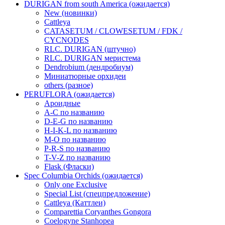
DURIGAN from south America (ожидается)
New (новинки)
Cattleya
CATASETUM / CLOWESETUM / FDK /
CYCNODES
RLC. DURIGAN (штучно)
RLC. DURIGAN меристема
Dendrobium (дендробиум)
Миниатюрные орхидеи
others (разное)
PERUFLORA (ожидается)
Ароидные
A-C по названию
D-E-G по названию
H-I-K-L по названию
M-O по названию
P-R-S по названию
T-V-Z по названию
Flask (Фласки)
Spec Columbia Orchids (ожидается)
Only one Exclusive
Special List (спецпредложение)
Cattleya (Каттлеи)
Comparettia Coryanthes Gongora
Coelogyne Stanhopea