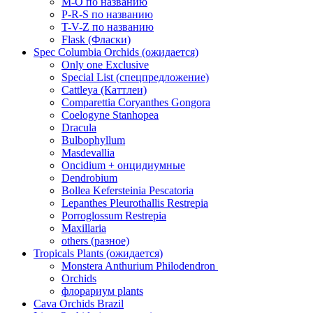
M-O по названию
P-R-S по названию
T-V-Z по названию
Flask (Фласки)
Spec Columbia Orchids (ожидается)
Only one Exclusive
Special List (спецпредложение)
Cattleya (Каттлеи)
Comparettia Coryanthes Gongora
Coelogyne Stanhopea
Dracula
Bulbophyllum
Masdevallia
Oncidium + онцидиумные
Dendrobium
Bollea Kefersteinia Pescatoria
Lepanthes Pleurothallis Restrepia
Porroglossum Restrepia
Maxillaria
others (разное)
Tropicals Plants (ожидается)
​​​​​​​Monstera Anthurium Philodendron
Orchids
флорариум plants
Cava Orchids Brazil