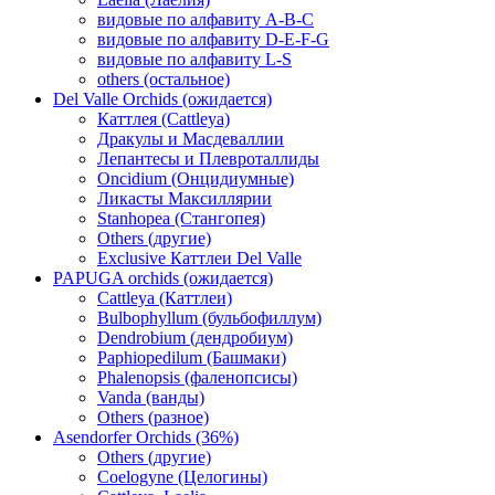
видовые по алфавиту A-B-C
видовые по алфавиту D-E-F-G
видовые по алфавиту L-S
others (остальное)
Del Valle Orchids (ожидается)
Каттлея (Cattleya)
Дракулы и Масдеваллии
Лепантесы и Плевроталлиды
Oncidium (Онцидиумные)
Ликасты Максиллярии
Stanhopea (Стангопея)
Others (другие)
Exclusive Каттлеи Del Valle
PAPUGA orchids (ожидается)
Cattleya (Каттлеи)
Bulbophyllum (бульбофиллум)
Dendrobium (дендробиум)
Paphiopedilum (Башмаки)
Phalenopsis (фаленопсисы)
Vanda (ванды)
Others (разное)
Asendorfer Orchids (36%)
Others (другие)
Coelogyne (Целогины)