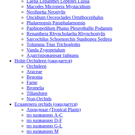
Laelia Lepanthes Leptotes Luisia
Macodes Micropera Mystacidium
Neofinetia Neostylis
Oncidium Oeceoclades Ornithocephalus
Phalaenopsis Paraphalaenopsis
Paphiopedilum Phaius Pleurothallis Podangis
Renanthera Rhyncholaelia Rhynchostylis
Sarcochilus Schoenorchis Stanhopea Sedirea
Tolumnia Trias Trichoglottis
Vanda Zygopetalum
Адаптированная тайвань
Holm Orchideen (ожидается)
Orchideen
Araceae
Begonia
Farne
Bromelia
Tillandsien
Non-Orchids
Ecuagenera orchids (ожидается)
Ароидные (Tropical Plants)
по названию A-C
по названию D-F
по названию G-L
по названию M