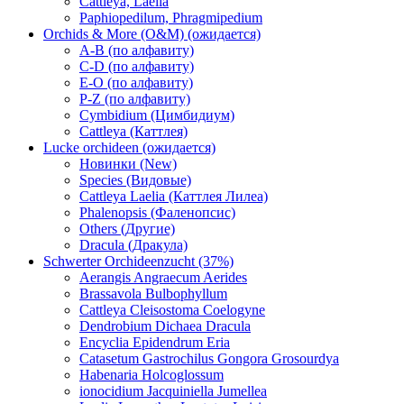
Cattleya, Laelia
Paphiopedilum, Phragmipedium
Orchids & More (O&M) (ожидается)
A-B (по алфавиту)
C-D (по алфавиту)
E-O (по алфавиту)
P-Z (по алфавиту)
Cymbidium (Цимбидиум)
Cattleya (Каттлея)
Lucke orchideen (ожидается)
Новинки (New)
Species (Видовые)
Cattleya Laelia (Каттлея Лилеа)
Phalenopsis (Фаленопсис)
Others (Другие)
Dracula (Дракула)
Schwerter Orchideenzucht (37%)
Aerangis Angraecum Aerides
Brassavola Bulbophyllum
Cattleya Cleisostoma Coelogyne
Dendrobium Dichaea Dracula
Encyclia Epidendrum Eria
Catasetum Gastrochilus Gongora Grosourdya
Habenaria Holcoglossum
ionocidium Jacquiniella Jumellea