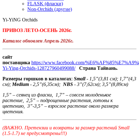
FLASK (фласки)
Non-Orchids (другие)
Yi-YiNG Orchids
ПРИВОЗ ЛЕТО-ОСЕНЬ 2026г.
Каталог обновлен Апрель 2026г.
сайт
поставщика
https://www.facebook.com/%E6%AF%85%E7%
Yi-Ying-Orchids-128727960499088/
Страна Тайвань.
Размеры горшков в каталогах
:
Small
- 1,5”(3,81 см); 1,7”(4,3
см);
Medium
- 2,5”(6,35см);
NBS
- 3”(7,62см); 3,5”(8,89см)
1,5” – сеянец из фласки, 1,7” – совсем молоденькое
растение, 2,5” – подрощенные растения, готовы к
цветению, 3”-3,5” – взрослое растение около размера
цветения.
(ВАЖНО. Претензии и возвраты за размер растений Small
(1.5-1.7) не предусмотрены!!!)