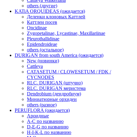
Cattleya Walkeriana
others (другие)
KATiA ORQUIDEAS (ожидается)
Деленки клоновых Каттлей
Каттлеи посев
Oncidinae
Zygopetalinae, Lycastinae, Maxillariinae
Pleurothallidinae
Epidendroideae
others (остальное)
DURIGAN from south America (ожидается)
New (новинки)
Cattleya
CATASETUM / CLOWESETUM / FDK /
CYCNODES
RLC. DURIGAN (штучно)
RLC. DURIGAN меристема
Dendrobium (дендробиум)
Миниатюрные орхидеи
others (разное)
PERUFLORA (ожидается)
Ароидные
A-C по названию
D-E-G по названию
H-I-K-L по названию