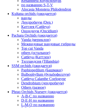
Renanthera Rhynchostylis
по названию S-T-V
Alocasia Monstera Philodendron
Kultana orchids (ожидается)
ванды
Дендробиум (Den.)
Каттлея (Cattleya)
Онцидиум (Oncidium)
Pachara Orchids (ожидается)
Vanda (мериклон)
Межвидовые вандовые гибриды
Top cut Vanda
others (остальное)
Cattleya (Каттлеи)
Тилландсия (Tillandsia)
SSM orchids (ожидается)
Paphiopedilum (Башмаки)
Bulbophyllum (бульбофиллум)
Cattleya Calanthe Coelogyne
Dendrobium (дендробиум)
Others (разное)
Phrao Orchids Nursery (ожидается)
A-B-C по названию
D-E-H по названию
L-M-O по названию