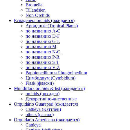
Bromelia
Tillandsien
Non-Orchids
Ecuagenera orchids (ожидается)
Ароидные (Tropical Plants)
по названию A-C
по названию D-F
по названию G-L
по названию M
по названию N-O
по названию P-R
по названию S-T
по названию V-Z
Paphiopedilum и Phragmipedium
Цимбидиум (Cymbidium)
Flask (фласки)
Mundiflora orchids & list (ожидается)
orchids (орхидеи)
Декоративно-лиственные
Orquidário Guarapari (ожидается)
Cattleya (Каттлеи)
others (разное)
Orquidario Americana (ожидается)
Cattleya