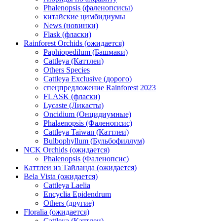
Phalenopsis (фаленопсисы)
китайские цимбидиумы
News (новинки)
Flask (фласки)
Rainforest Orchids (ожидается)
Paphiopedilum (Башмаки)
Cattleya (Каттлеи)
Others Species
Cattleya Exclusive (дорого)
спецпредложение Rainforest 2023
FLASK (фласки)
Lycaste (Ликасты)
Oncidium (Онцидиумные)
Phalaenopsis (Фаленопсис)
Cattleya Taiwan (Каттлеи)
Bulbophyllum (Бульбофиллум)
NCK Orchids (ожидается)
Phalenopsis (Фаленопсис)
Каттлеи из Тайланда (ожидается)
Bela Vista (ожидается)
Cattleya Laelia
Encyclia Epidendrum
Others (другие)
Floralia (ожидается)
Cattleya (Каттлеи)