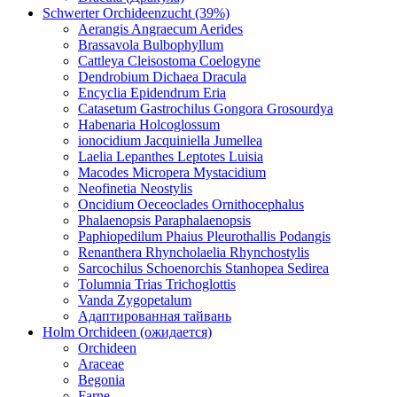
Schwerter Orchideenzucht (39%)
Aerangis Angraecum Aerides
Brassavola Bulbophyllum
Cattleya Cleisostoma Coelogyne
Dendrobium Dichaea Dracula
Encyclia Epidendrum Eria
Catasetum Gastrochilus Gongora Grosourdya
Habenaria Holcoglossum
ionocidium Jacquiniella Jumellea
Laelia Lepanthes Leptotes Luisia
Macodes Micropera Mystacidium
Neofinetia Neostylis
Oncidium Oeceoclades Ornithocephalus
Phalaenopsis Paraphalaenopsis
Paphiopedilum Phaius Pleurothallis Podangis
Renanthera Rhyncholaelia Rhynchostylis
Sarcochilus Schoenorchis Stanhopea Sedirea
Tolumnia Trias Trichoglottis
Vanda Zygopetalum
Адаптированная тайвань
Holm Orchideen (ожидается)
Orchideen
Araceae
Begonia
Farne