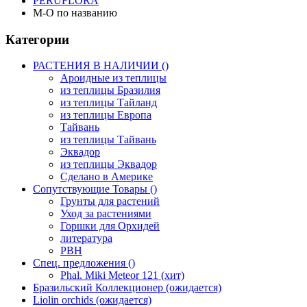
PERUFLORA
M-O по названию
Категории
РАСТЕНИЯ В НАЛИЧИИ ()
Ароидные из теплицы
из теплицы Бразилия
из теплицы Тайланд
из теплицы Европа
Тайвань
из теплицы Тайвань
Эквадор
из теплицы Эквадор
Сделано в Америке
Сопутствующие Товары ()
Грунты для растений
Уход за растениями
Горшки для Орхидей
литература
РВН
Спец. предложения ()
Phal. Miki Meteor 121 (хит)
Бразильский Коллекционер (ожидается)
Liolin orchids (ожидается)