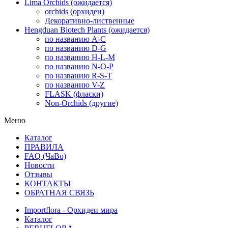
Lima Orchids (ожидается)
orchids (орхидеи)
Декоративно-лиственные
Hengduan Biotech Plants (ожидается)
по названию A-C
по названию D-G
по названию H-L-M
по названию N-O-P
по названию R-S-T
по названию V-Z
FLASK (фласки)
Non-Orchids (другие)
Меню
Каталог
ПРАВИЛА
FAQ (ЧаВо)
Новости
Отзывы
КОНТАКТЫ
ОБРАТНАЯ СВЯЗЬ
Importflora - Орхидеи мира
Каталог