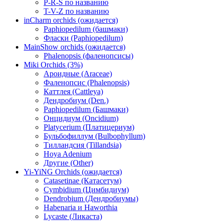
P-R-S по названию
T-V-Z по названию
inCharm orchids (ожидается)
Paphiopedilum (башмаки)
Фласки (Paphiopedilum)
MainShow orchids (ожидается)
Phalenopsis (фаленопсисы)
Miki Orchids (3%)
Ароидные (Araceae)
Фаленопсис (Phalenopsis)
Каттлея (Cattleya)
Дендробиум (Den.)
Paphiopedilum (Башмаки)
Онцидиум (Oncidium)
Platycerium (Платицериум)
Бульбофиллум (Bulbophyllum)
Тилландсия (Tillandsia)
Hoya Adenium
Другие (Other)
Yi-YiNG Orchids (ожидается)
Catasetinae (Катасетум)
Cymbidium (Цимбидиум)
Dendrobium (Дендробиумы)
Habenaria и Haworthia
Lycaste (Ликаста)