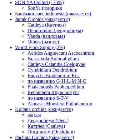
SON YA Orchid (175%)
SonYa пелорики
Башмаки spec indonesia (ожидается)
Jairak Orchids (ожидается)
Cattleya (Каттлеи)
Dendrobium (дендробиум)
Vanda (вандовые)
Others (разное)
World Flora Supply (2%)
Aerides Angraecum Ascocentrum
Brassavola Bulbophyllum
Cattleya Calanthe Coelogyne
Cymbidium Dendrobium
Encyclia Epidendrum Eria
по названию G-H-L-M-N-O
Phalaenopsis Paphiopedilum
Renanthera Rhynchostylis
по названию S-T-V
Alocasia Monstera Philodendron
Kultana orchids (ожидается)
ванды
Дендробиум (Den.)
Каттлея (Cattleya)
Онцидиум (Oncidium)
Pachara Orchids (ожидается)