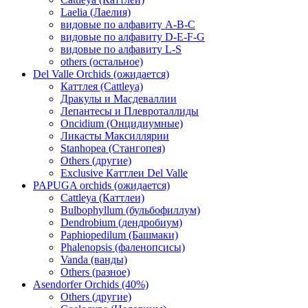
Laelia (Лаелия)
видовые по алфавиту A-B-C
видовые по алфавиту D-E-F-G
видовые по алфавиту L-S
others (остальное)
Del Valle Orchids (ожидается)
Каттлея (Cattleya)
Дракулы и Масдеваллии
Лепантесы и Плевроталлиды
Oncidium (Онцидиумные)
Ликасты Максиллярии
Stanhopea (Стангопея)
Others (другие)
Exclusive Каттлеи Del Valle
PAPUGA orchids (ожидается)
Cattleya (Каттлеи)
Bulbophyllum (бульбофиллум)
Dendrobium (дендробиум)
Paphiopedilum (Башмаки)
Phalenopsis (фаленопсисы)
Vanda (ванды)
Others (разное)
Asendorfer Orchids (40%)
Others (другие)