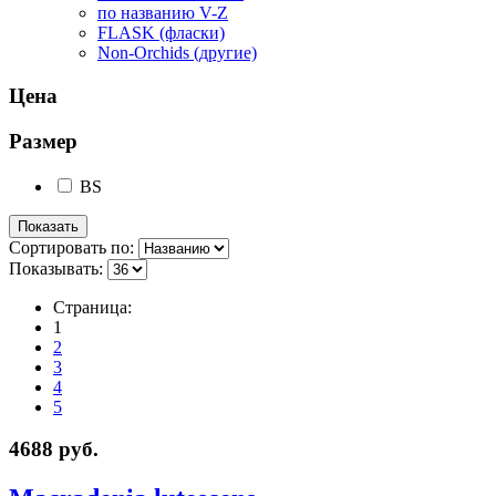
по названию V-Z
FLASK (фласки)
Non-Orchids (другие)
Цена
Размер
BS
Сортировать по:
Показывать:
Страница:
1
2
3
4
5
4688 руб.