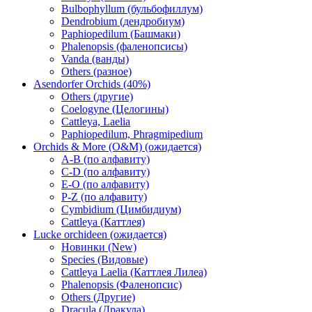
Bulbophyllum (бульбофиллум)
Dendrobium (дендробиум)
Paphiopedilum (Башмаки)
Phalenopsis (фаленопсисы)
Vanda (ванды)
Others (разное)
Asendorfer Orchids (40%)
Others (другие)
Coelogyne (Целогины)
Cattleya, Laelia
Paphiopedilum, Phragmipedium
Orchids & More (O&M) (ожидается)
A-B (по алфавиту)
C-D (по алфавиту)
E-O (по алфавиту)
P-Z (по алфавиту)
Cymbidium (Цимбидиум)
Cattleya (Каттлея)
Lucke orchideen (ожидается)
Новинки (New)
Species (Видовые)
Cattleya Laelia (Каттлея Лилеа)
Phalenopsis (Фаленопсис)
Others (Другие)
Dracula (Дракула)