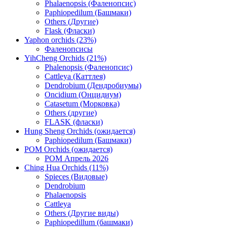
Phalaenopsis (Фаленопсис)
Paphiopedilum (Башмаки)
Others (Другие)
Flask (Фласки)
Yaphon orchids (23%)
Фаленопсисы
YihCheng Orchids (21%)
Phalenopsis (Фаленопсис)
Cattleya (Каттлея)
Dendrobium (Дендробиумы)
Oncidium (Онцидиум)
Catasetum (Морковка)
Others (другие)
FLASK (фласки)
Hung Sheng Orchids (ожидается)
Paphiopedilum (Башмаки)
POM Orchids (ожидается)
POM Апрель 2026
Ching Hua Orchids (11%)
Spieces (Видовые)
Dendrobium
Phalaenopsis
Cattleya
Others (Другие виды)
Paphiopedillum (башмаки)