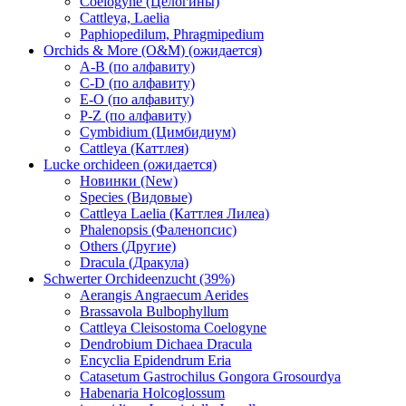
Coelogyne (Целогины)
Cattleya, Laelia
Paphiopedilum, Phragmipedium
Orchids & More (O&M) (ожидается)
A-B (по алфавиту)
C-D (по алфавиту)
E-O (по алфавиту)
P-Z (по алфавиту)
Cymbidium (Цимбидиум)
Cattleya (Каттлея)
Lucke orchideen (ожидается)
Новинки (New)
Species (Видовые)
Cattleya Laelia (Каттлея Лилеа)
Phalenopsis (Фаленопсис)
Others (Другие)
Dracula (Дракула)
Schwerter Orchideenzucht (39%)
Aerangis Angraecum Aerides
Brassavola Bulbophyllum
Cattleya Cleisostoma Coelogyne
Dendrobium Dichaea Dracula
Encyclia Epidendrum Eria
Catasetum Gastrochilus Gongora Grosourdya
Habenaria Holcoglossum