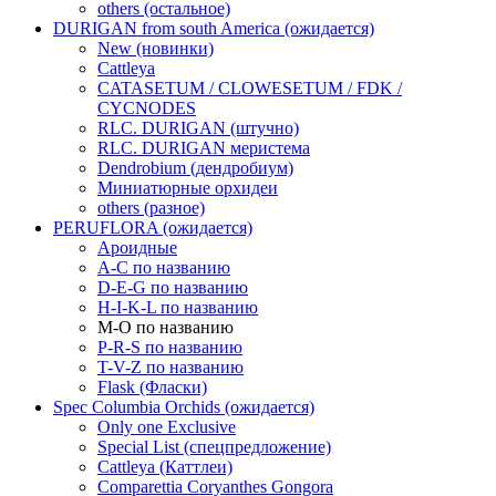
others (остальное)
DURIGAN from south America (ожидается)
New (новинки)
Cattleya
CATASETUM / CLOWESETUM / FDK /
CYCNODES
RLC. DURIGAN (штучно)
RLC. DURIGAN меристема
Dendrobium (дендробиум)
Миниатюрные орхидеи
others (разное)
PERUFLORA (ожидается)
Ароидные
A-C по названию
D-E-G по названию
H-I-K-L по названию
M-O по названию
P-R-S по названию
T-V-Z по названию
Flask (Фласки)
Spec Columbia Orchids (ожидается)
Only one Exclusive
Special List (спецпредложение)
Cattleya (Каттлеи)
Comparettia Coryanthes Gongora