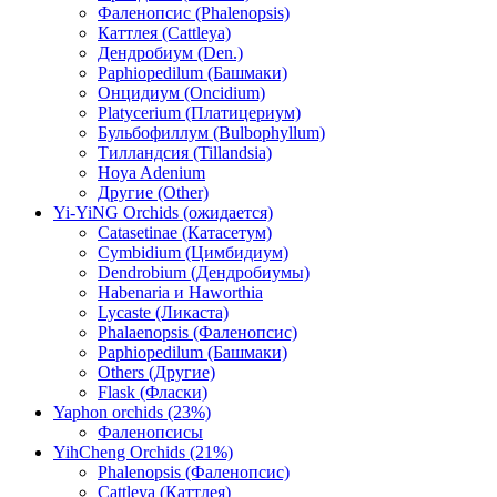
Фаленопсис (Phalenopsis)
Каттлея (Cattleya)
Дендробиум (Den.)
Paphiopedilum (Башмаки)
Онцидиум (Oncidium)
Platycerium (Платицериум)
Бульбофиллум (Bulbophyllum)
Тилландсия (Tillandsia)
Hoya Adenium
Другие (Other)
Yi-YiNG Orchids (ожидается)
Catasetinae (Катасетум)
Cymbidium (Цимбидиум)
Dendrobium (Дендробиумы)
Habenaria и Haworthia
Lycaste (Ликаста)
Phalaenopsis (Фаленопсис)
Paphiopedilum (Башмаки)
Others (Другие)
Flask (Фласки)
Yaphon orchids (23%)
Фаленопсисы
YihCheng Orchids (21%)
Phalenopsis (Фаленопсис)
Cattleya (Каттлея)