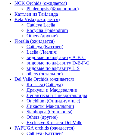
NCK Orchids (ожидается)
Phalenopsis (Фаленопсис)
Каттлеи из Тайланда
Bela Vista (ожидается)
Cattleya Laelia
Encyclia Epidendrum
Others (другие)
Floralia (ожидается)
Cattleya (Каттлеи)
Laelia (Лаелия)
видовые по алфавиту A-B-C
видовые по алфавиту D-E-F-G
видовые по алфавиту L-S
others (остальное)
Del Valle Orchids (ожидается)
Каттлея (Cattleya)
Дракулы и Масдеваллии
Лепантесы и Плевроталлиды
Oncidium (Онцидиумные)
Ликасты Максиллярии
Stanhopea (Стангопея)
Others (другие)
Exclusive Каттлеи Del Valle
PAPUGA orchids (ожидается)
Cattleya (Каттлеи)