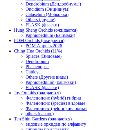
Dendrobium (Дендробиумы)
Oncidium (Онцидиум)
Catasetum (Морковка)
Others (другие)
FLASK (фласки)
Hung Sheng Orchids (ожидается)
Paphiopedilum (Башмаки)
POM Orchids (ожидается)
POM Апрель 2026
Ching Hua Orchids (11%)
Spieces (Видовые)
Dendrobium
Phalaenopsis
Cattleya
Others (Другие виды)
Paphiopedillum (башмаки)
FLASK (фласки)
Joy Orchids (ожидается)
Фаленопсис (hybrid) гибрид
Фаленопсис (species) видовые
Фаленопсис (peloric) пелорики
others (разное)
Ten Shin Gardens (ожидается)
видовые орхидеи по алфавиту
гибриды по алфавиту