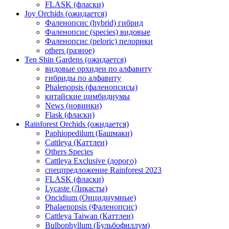
FLASK (фласки)
Joy Orchids (ожидается)
Фаленопсис (hybrid) гибрид
Фаленопсис (species) видовые
Фаленопсис (peloric) пелорики
others (разное)
Ten Shin Gardens (ожидается)
видовые орхидеи по алфавиту
гибриды по алфавиту
Phalenopsis (фаленопсисы)
китайские цимбидиумы
News (новинки)
Flask (фласки)
Rainforest Orchids (ожидается)
Paphiopedilum (Башмаки)
Cattleya (Каттлеи)
Others Species
Cattleya Exclusive (дорого)
спецпредложение Rainforest 2023
FLASK (фласки)
Lycaste (Ликасты)
Oncidium (Онцидиумные)
Phalaenopsis (Фаленопсис)
Cattleya Taiwan (Каттлеи)
Bulbophyllum (Бульбофиллум)