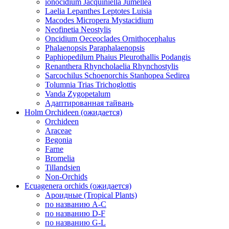
ionocidium Jacquiniella Jumellea
Laelia Lepanthes Leptotes Luisia
Macodes Micropera Mystacidium
Neofinetia Neostylis
Oncidium Oeceoclades Ornithocephalus
Phalaenopsis Paraphalaenopsis
Paphiopedilum Phaius Pleurothallis Podangis
Renanthera Rhyncholaelia Rhynchostylis
Sarcochilus Schoenorchis Stanhopea Sedirea
Tolumnia Trias Trichoglottis
Vanda Zygopetalum
Адаптированная тайвань
Holm Orchideen (ожидается)
Orchideen
Araceae
Begonia
Farne
Bromelia
Tillandsien
Non-Orchids
Ecuagenera orchids (ожидается)
Ароидные (Tropical Plants)
по названию A-C
по названию D-F
по названию G-L