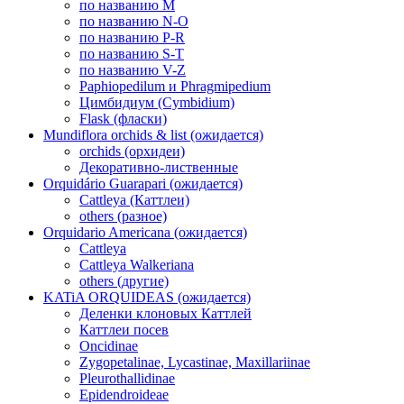
по названию M
по названию N-O
по названию P-R
по названию S-T
по названию V-Z
Paphiopedilum и Phragmipedium
Цимбидиум (Cymbidium)
Flask (фласки)
Mundiflora orchids & list (ожидается)
orchids (орхидеи)
Декоративно-лиственные
Orquidário Guarapari (ожидается)
Cattleya (Каттлеи)
others (разное)
Orquidario Americana (ожидается)
Cattleya
Cattleya Walkeriana
others (другие)
KATiA ORQUIDEAS (ожидается)
Деленки клоновых Каттлей
Каттлеи посев
Oncidinae
Zygopetalinae, Lycastinae, Maxillariinae
Pleurothallidinae
Epidendroideae