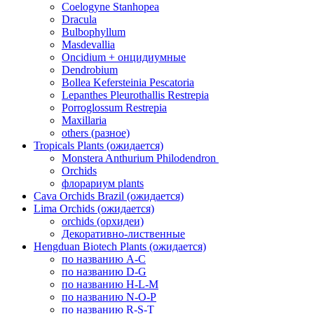
Coelogyne Stanhopea
Dracula
Bulbophyllum
Masdevallia
Oncidium + онцидиумные
Dendrobium
Bollea Kefersteinia Pescatoria
Lepanthes Pleurothallis Restrepia
Porroglossum Restrepia
Maxillaria
others (разное)
Tropicals Plants (ожидается)
​​​​​​​Monstera Anthurium Philodendron
Orchids
флорариум plants
Cava Orchids Brazil (ожидается)
Lima Orchids (ожидается)
orchids (орхидеи)
Декоративно-лиственные
Hengduan Biotech Plants (ожидается)
по названию A-C
по названию D-G
по названию H-L-M
по названию N-O-P
по названию R-S-T