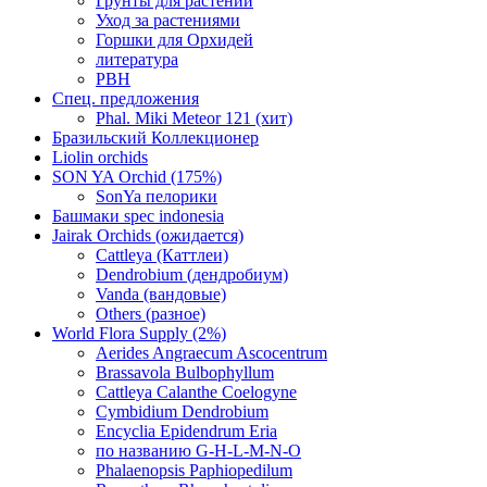
Грунты для растений
Уход за растениями
Горшки для Орхидей
литература
РВН
Спец. предложения
Phal. Miki Meteor 121 (хит)
Бразильский Коллекционер
Liolin orchids
SON YA Orchid (175%)
SonYa пелорики
Башмаки spec indonesia
Jairak Orchids (ожидается)
Cattleya (Каттлеи)
Dendrobium (дендробиум)
Vanda (вандовые)
Others (разное)
World Flora Supply (2%)
Aerides Angraecum Ascocentrum
Brassavola Bulbophyllum
Cattleya Calanthe Coelogyne
Cymbidium Dendrobium
Encyclia Epidendrum Eria
по названию G-H-L-M-N-O
Phalaenopsis Paphiopedilum