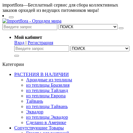
importflora—Бесплатный сервис для сбора коллективных
заказов орхидей из ведущих питомников мира!
Мой кабинет
Вход
|
Регистрация
Категории
РАСТЕНИЯ В НАЛИЧИИ
Ароидные из теплицы
из теплицы Бразилия
из теплицы Тайланд
из теплицы Европа
Тайвань
из теплицы Тайвань
Эквадор
из теплицы Эквадор
Сделано в Америке
Сопутствующие Товары