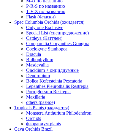
M-O по названию
P-R-S по названию
T-V-Z по названию
Flask (Фласки)
Spec Columbia Orchids (ожидается)
Only one Exclusive
Special List (спецпредложение)
Cattleya (Каттлеи)
Comparettia Coryanthes Gongora
Coelogyne Stanhopea
Dracula
Bulbophyllum
Masdevallia
Oncidium + онцидиумные
Dendrobium
Bollea Kefersteinia Pescatoria
Lepanthes Pleurothallis Restrepia
Porroglossum Restrepia
Maxillaria
others (разное)
Tropicals Plants (ожидается)
​​​​​​​Monstera Anthurium Philodendron
Orchids
флорариум plants
Cava Orchids Brazil