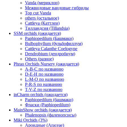
Vanda (мериклон)
Межвидовые вандовые гибриды
Top cut Vanda
others (остальное)
Cattleya (Каттлеи)
Тилландсия (Tillandsia)
SSM orchids (ожидается)
Paphiopedilum (Башмаки)
Bulbophyllum (бульбофиллум)
Cattleya Calanthe Coelogyne
Dendrobium (дендробиум)
Others (разное)
Phrao Orchids Nursery (ожидается)
A-B-C по названию
D-E-H по названию
L-M-O по названию
P-R-S по названию
T-V-Z по названию
inCharm orchids (ожидается)
Paphiopedilum (башмаки)
Фласки (Paphiopedilum)
MainShow orchids (ожидается)
Phalenopsis (фаленопсисы)
Miki Orchids (3%)
Ароидные (Araceae)