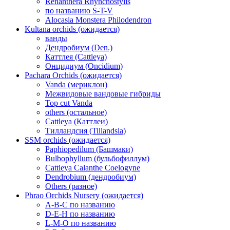
Renanthera Rhynchostylis
по названию S-T-V
Alocasia Monstera Philodendron
Kultana orchids (ожидается)
ванды
Дендробиум (Den.)
Каттлея (Cattleya)
Онцидиум (Oncidium)
Pachara Orchids (ожидается)
Vanda (мериклон)
Межвидовые вандовые гибриды
Top cut Vanda
others (остальное)
Cattleya (Каттлеи)
Тилландсия (Tillandsia)
SSM orchids (ожидается)
Paphiopedilum (Башмаки)
Bulbophyllum (бульбофиллум)
Cattleya Calanthe Coelogyne
Dendrobium (дендробиум)
Others (разное)
Phrao Orchids Nursery (ожидается)
A-B-C по названию
D-E-H по названию
L-M-O по названию