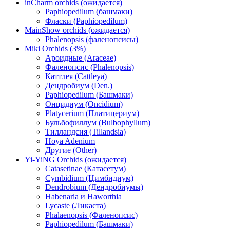
inCharm orchids (ожидается)
Paphiopedilum (башмаки)
Фласки (Paphiopedilum)
MainShow orchids (ожидается)
Phalenopsis (фаленопсисы)
Miki Orchids (3%)
Ароидные (Araceae)
Фаленопсис (Phalenopsis)
Каттлея (Cattleya)
Дендробиум (Den.)
Paphiopedilum (Башмаки)
Онцидиум (Oncidium)
Platycerium (Платицериум)
Бульбофиллум (Bulbophyllum)
Тилландсия (Tillandsia)
Hoya Adenium
Другие (Other)
Yi-YiNG Orchids (ожидается)
Catasetinae (Катасетум)
Cymbidium (Цимбидиум)
Dendrobium (Дендробиумы)
Habenaria и Haworthia
Lycaste (Ликаста)
Phalaenopsis (Фаленопсис)
Paphiopedilum (Башмаки)