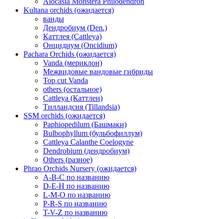
Alocasia Monstera Philodendron
Kultana orchids (ожидается)
ванды
Дендробиум (Den.)
Каттлея (Cattleya)
Онцидиум (Oncidium)
Pachara Orchids (ожидается)
Vanda (мериклон)
Межвидовые вандовые гибриды
Top cut Vanda
others (остальное)
Cattleya (Каттлеи)
Тилландсия (Tillandsia)
SSM orchids (ожидается)
Paphiopedilum (Башмаки)
Bulbophyllum (бульбофиллум)
Cattleya Calanthe Coelogyne
Dendrobium (дендробиум)
Others (разное)
Phrao Orchids Nursery (ожидается)
A-B-C по названию
D-E-H по названию
L-M-O по названию
P-R-S по названию
T-V-Z по названию