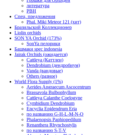
Горшки для Орхидей
литература
РВН
Спец. предложения
Phal. Miki Meteor 121 (хит)
Бразильский Коллекционер
Liolin orchids
SON YA Orchid (173%)
SonYa пелорики
Башмаки spec indonesia
Jairak Orchids (ожидается)
Cattleya (Каттлеи)
Dendrobium (дендробиум)
Vanda (вандовые)
Others (разное)
World Flora Supply (1%)
Aerides Angraecum Ascocentrum
Brassavola Bulbophyllum
Cattleya Calanthe Coelogyne
Cymbidium Dendrobium
Encyclia Epidendrum Eria
по названию G-H-L-M-N-O
Phalaenopsis Paphiopedilum
Renanthera Rhynchostylis
по названию S-T-V