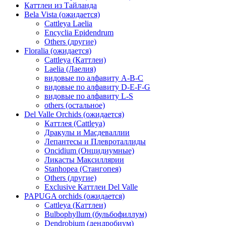
Каттлеи из Тайланда
Bela Vista (ожидается)
Cattleya Laelia
Encyclia Epidendrum
Others (другие)
Floralia (ожидается)
Cattleya (Каттлеи)
Laelia (Лаелия)
видовые по алфавиту A-B-C
видовые по алфавиту D-E-F-G
видовые по алфавиту L-S
others (остальное)
Del Valle Orchids (ожидается)
Каттлея (Cattleya)
Дракулы и Масдеваллии
Лепантесы и Плевроталлиды
Oncidium (Онцидиумные)
Ликасты Максиллярии
Stanhopea (Стангопея)
Others (другие)
Exclusive Каттлеи Del Valle
PAPUGA orchids (ожидается)
Cattleya (Каттлеи)
Bulbophyllum (бульбофиллум)
Dendrobium (дендробиум)