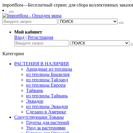
importflora—Бесплатный сервис для сбора коллективных заказ
Мой кабинет
Вход
|
Регистрация
Категории
РАСТЕНИЯ В НАЛИЧИИ
Ароидные из теплицы
из теплицы Бразилия
из теплицы Тайланд
из теплицы Европа
Тайвань
из теплицы Тайвань
Эквадор
из теплицы Эквадор
Сделано в Америке
Сопутствующие Товары
Грунты для растений
Уход за растениями