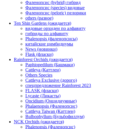
Фаленопсис (hybrid) гибрид
Фаленопсис (species) видовые
Фаленопсис (peloric) пелорики
others (разное)
Ten Shin Gardens (ожидается)
видовые орхидеи по алфавиту
гибриды по алфавиту
Phalenopsis (фаленопсисы)
китайские цимбидиумы
News (новинки)
Flask (фласки)
Rainforest Orchids (ожидается)
Paphiopedilum (Башмаки)
Cattleya (Каттлеи)
Others Species
Cattleya Exclusive (дорого)
спецпредложение Rainforest 2023
FLASK (фласки)
Lycaste (Ликасты)
Oncidium (Онцидиумные)
Phalaenopsis (Фаленопсис)
Cattleya Taiwan (Каттлеи)
Bulbophyllum (Бульбофиллум)
NCK Orchids (ожидается)
Phalenopsis (Фаленопсис)