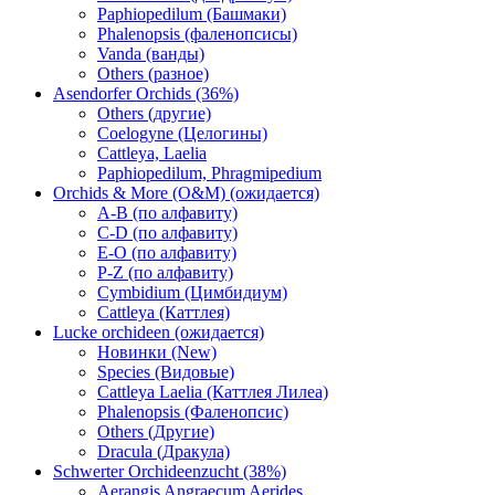
Paphiopedilum (Башмаки)
Phalenopsis (фаленопсисы)
Vanda (ванды)
Others (разное)
Asendorfer Orchids (36%)
Others (другие)
Coelogyne (Целогины)
Cattleya, Laelia
Paphiopedilum, Phragmipedium
Orchids & More (O&M) (ожидается)
A-B (по алфавиту)
C-D (по алфавиту)
E-O (по алфавиту)
P-Z (по алфавиту)
Cymbidium (Цимбидиум)
Cattleya (Каттлея)
Lucke orchideen (ожидается)
Новинки (New)
Species (Видовые)
Cattleya Laelia (Каттлея Лилеа)
Phalenopsis (Фаленопсис)
Others (Другие)
Dracula (Дракула)
Schwerter Orchideenzucht (38%)
Aerangis Angraecum Aerides