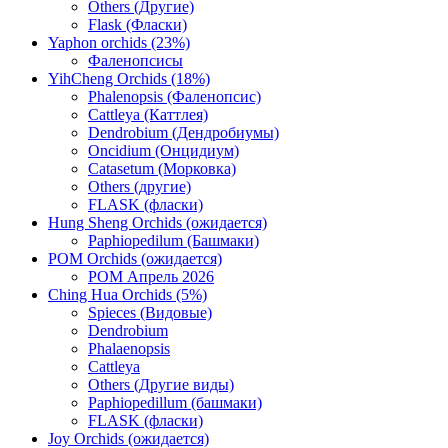
Others (Другие)
Flask (Фласки)
Yaphon orchids (23%)
Фаленопсисы
YihCheng Orchids (18%)
Phalenopsis (Фаленопсис)
Cattleya (Каттлея)
Dendrobium (Дендробиумы)
Oncidium (Онцидиум)
Catasetum (Морковка)
Others (другие)
FLASK (фласки)
Hung Sheng Orchids (ожидается)
Paphiopedilum (Башмаки)
POM Orchids (ожидается)
POM Апрель 2026
Ching Hua Orchids (5%)
Spieces (Видовые)
Dendrobium
Phalaenopsis
Cattleya
Others (Другие виды)
Paphiopedillum (башмаки)
FLASK (фласки)
Joy Orchids (ожидается)