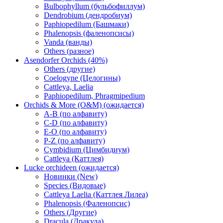
Bulbophyllum (бульбофиллум)
Dendrobium (дендробиум)
Paphiopedilum (Башмаки)
Phalenopsis (фаленопсисы)
Vanda (ванды)
Others (разное)
Asendorfer Orchids (40%)
Others (другие)
Coelogyne (Целогины)
Cattleya, Laelia
Paphiopedilum, Phragmipedium
Orchids & More (O&M) (ожидается)
A-B (по алфавиту)
C-D (по алфавиту)
E-O (по алфавиту)
P-Z (по алфавиту)
Cymbidium (Цимбидиум)
Cattleya (Каттлея)
Lucke orchideen (ожидается)
Новинки (New)
Species (Видовые)
Cattleya Laelia (Каттлея Лилеа)
Phalenopsis (Фаленопсис)
Others (Другие)
Dracula (Дракула)