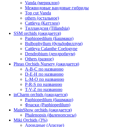
Vanda (мериклон)
Межвидовые вандовые гибриды
Top cut Vanda
others (остальное)
Cattleya (Каттлеи)
Тилландсия (Tillandsia)
SSM orchids (ожидается)
Paphiopedilum (Башмаки)
Bulbophyllum (бульбофиллум)
Cattleya Calanthe Coelogyne
Dendrobium (дендробиум)
Others (разное)
Phrao Orchids Nursery (ожидается)
A-B-C по названию
D-E-H по названию
L-M-O по названию
P-R-S по названию
T-V-Z по названию
inCharm orchids (ожидается)
Paphiopedilum (башмаки)
Фласки (Paphiopedilum)
MainShow orchids (ожидается)
Phalenopsis (фаленопсисы)
Miki Orchids (3%)
Ароидные (Araceae)