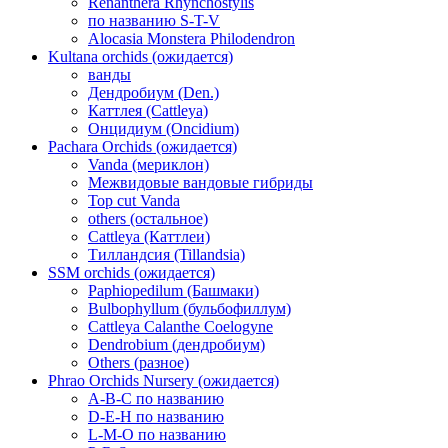
Renanthera Rhynchostylis
по названию S-T-V
Alocasia Monstera Philodendron
Kultana orchids (ожидается)
ванды
Дендробиум (Den.)
Каттлея (Cattleya)
Онцидиум (Oncidium)
Pachara Orchids (ожидается)
Vanda (мериклон)
Межвидовые вандовые гибриды
Top cut Vanda
others (остальное)
Cattleya (Каттлеи)
Тилландсия (Tillandsia)
SSM orchids (ожидается)
Paphiopedilum (Башмаки)
Bulbophyllum (бульбофиллум)
Cattleya Calanthe Coelogyne
Dendrobium (дендробиум)
Others (разное)
Phrao Orchids Nursery (ожидается)
A-B-C по названию
D-E-H по названию
L-M-O по названию