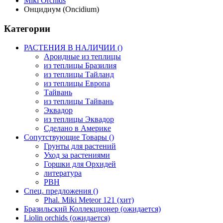
Miki Orchids
Онцидиум (Oncidium)
Категории
РАСТЕНИЯ В НАЛИЧИИ ()
Ароидные из теплицы
из теплицы Бразилия
из теплицы Тайланд
из теплицы Европа
Тайвань
из теплицы Тайвань
Эквадор
из теплицы Эквадор
Сделано в Америке
Сопутствующие Товары ()
Грунты для растений
Уход за растениями
Горшки для Орхидей
литература
РВН
Спец. предложения ()
Phal. Miki Meteor 121 (хит)
Бразильский Коллекционер (ожидается)
Liolin orchids (ожидается)