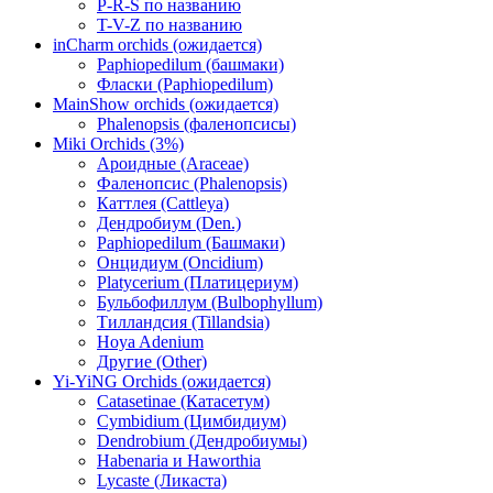
P-R-S по названию
T-V-Z по названию
inCharm orchids (ожидается)
Paphiopedilum (башмаки)
Фласки (Paphiopedilum)
MainShow orchids (ожидается)
Phalenopsis (фаленопсисы)
Miki Orchids (3%)
Ароидные (Araceae)
Фаленопсис (Phalenopsis)
Каттлея (Cattleya)
Дендробиум (Den.)
Paphiopedilum (Башмаки)
Онцидиум (Oncidium)
Platycerium (Платицериум)
Бульбофиллум (Bulbophyllum)
Тилландсия (Tillandsia)
Hoya Adenium
Другие (Other)
Yi-YiNG Orchids (ожидается)
Catasetinae (Катасетум)
Cymbidium (Цимбидиум)
Dendrobium (Дендробиумы)
Habenaria и Haworthia
Lycaste (Ликаста)