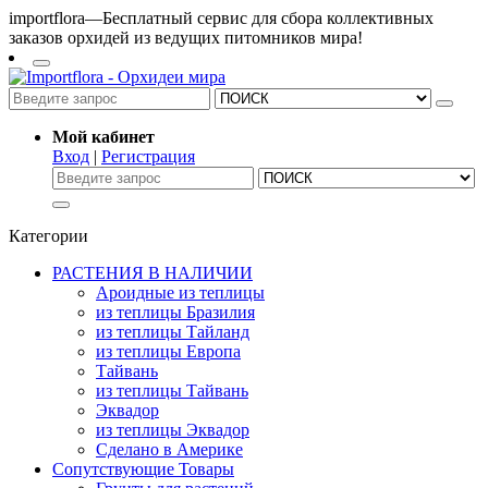
importflora—Бесплатный сервис для сбора коллективных
заказов орхидей из ведущих питомников мира!
Мой кабинет
Вход
|
Регистрация
Категории
РАСТЕНИЯ В НАЛИЧИИ
Ароидные из теплицы
из теплицы Бразилия
из теплицы Тайланд
из теплицы Европа
Тайвань
из теплицы Тайвань
Эквадор
из теплицы Эквадор
Сделано в Америке
Сопутствующие Товары