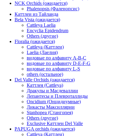
NCK Orchids (ожидается)
Phalenopsis (Фаленопсис)
Каттлеи из Тайланда
Bela Vista (ожидается)
Cattleya Laelia
Encyclia Epidendrum
Others (другие)
Floralia (ожидается)
Cattleya (Каттлеи)
Laelia (Лаелия)
видовые по алфавиту A-B-C
видовые по алфавиту D-E-F-G
видовые по алфавиту L-S
others (остальное)
Del Valle Orchids (ожидается)
Каттлея (Cattleya)
Дракулы и Масдеваллии
Лепантесы и Плевроталлиды
Oncidium (Онцидиумные)
Ликасты Максиллярии
Stanhopea (Стангопея)
Others (другие)
Exclusive Каттлеи Del Valle
PAPUGA orchids (ожидается)
Cattleya (Каттлеи)