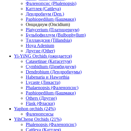
Фаленопсис (Phalenopsis)
Каттлея (Cattleya)
Дендробиум (Den.)
Paphiopedilum (Башмаки)
Онцидиум (Oncidium)
Platycerium (Платицериум)
Бульбофиллум (Bulbophyllum)
Тилландсия (Tillandsia)
Hoya Adenium
Другие (Other)
Yi-YiNG Orchids (ожидается)
Catasetinae (Катасетум)
Cymbidium (Цимбидиум)
Dendrobium (Дендробиумы)
Habenaria и Haworthia
Lycaste (Ликаста)
Phalaenopsis (Фаленопсис)
Paphiopedilum (Башмаки)
Others (Другие)
Flask (Фласки)
Yaphon orchids (24%)
Фаленопсисы
YihCheng Orchids (21%)
Phalenopsis (Фаленопсис)
Cattleya (Каттлея)