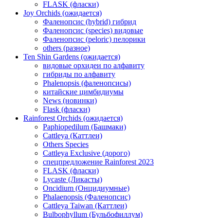
FLASK (фласки)
Joy Orchids (ожидается)
Фаленопсис (hybrid) гибрид
Фаленопсис (species) видовые
Фаленопсис (peloric) пелорики
others (разное)
Ten Shin Gardens (ожидается)
видовые орхидеи по алфавиту
гибриды по алфавиту
Phalenopsis (фаленопсисы)
китайские цимбидиумы
News (новинки)
Flask (фласки)
Rainforest Orchids (ожидается)
Paphiopedilum (Башмаки)
Cattleya (Каттлеи)
Others Species
Cattleya Exclusive (дорого)
спецпредложение Rainforest 2023
FLASK (фласки)
Lycaste (Ликасты)
Oncidium (Онцидиумные)
Phalaenopsis (Фаленопсис)
Cattleya Taiwan (Каттлеи)
Bulbophyllum (Бульбофиллум)