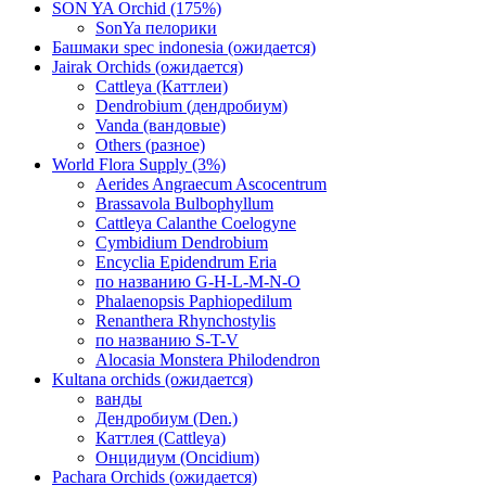
SON YA Orchid (175%)
SonYa пелорики
Башмаки spec indonesia (ожидается)
Jairak Orchids (ожидается)
Cattleya (Каттлеи)
Dendrobium (дендробиум)
Vanda (вандовые)
Others (разное)
World Flora Supply (3%)
Aerides Angraecum Ascocentrum
Brassavola Bulbophyllum
Cattleya Calanthe Coelogyne
Cymbidium Dendrobium
Encyclia Epidendrum Eria
по названию G-H-L-M-N-O
Phalaenopsis Paphiopedilum
Renanthera Rhynchostylis
по названию S-T-V
Alocasia Monstera Philodendron
Kultana orchids (ожидается)
ванды
Дендробиум (Den.)
Каттлея (Cattleya)
Онцидиум (Oncidium)
Pachara Orchids (ожидается)