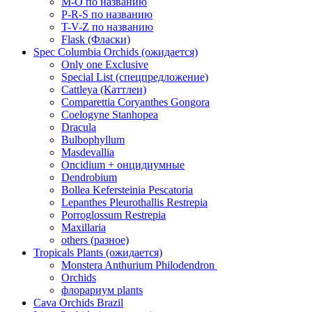
M-O по названию
P-R-S по названию
T-V-Z по названию
Flask (Фласки)
Spec Columbia Orchids (ожидается)
Only one Exclusive
Special List (спецпредложение)
Cattleya (Каттлеи)
Comparettia Coryanthes Gongora
Coelogyne Stanhopea
Dracula
Bulbophyllum
Masdevallia
Oncidium + онцидиумные
Dendrobium
Bollea Kefersteinia Pescatoria
Lepanthes Pleurothallis Restrepia
Porroglossum Restrepia
Maxillaria
others (разное)
Tropicals Plants (ожидается)
​​​​​​​Monstera Anthurium Philodendron
Orchids
флорариум plants
Cava Orchids Brazil