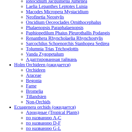
ionocidium Jacquiniella Jumellea
Laelia Lepanthes Leptotes Luisia
Macodes Micropera Mystacidium
Neofinetia Neostylis
Oncidium Oeceoclades Ornithocephalus
Phalaenopsis Paraphalaenopsis
Paphiopedilum Phaius Pleurothallis Podangis
Renanthera Rhyncholaelia Rhynchostylis
Sarcochilus Schoenorchis Stanhopea Sedirea
Tolumnia Trias Trichoglottis
Vanda Zygopetalum
Адаптированная тайвань
Holm Orchideen (ожидается)
Orchideen
Araceae
Begonia
Farne
Bromelia
Tillandsien
Non-Orchids
Ecuagenera orchids (ожидается)
Ароидные (Tropical Plants)
по названию A-C
по названию D-F
по названию G-L