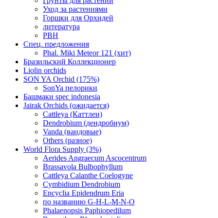
Грунты для растений
Уход за растениями
Горшки для Орхидей
литература
РВН
Спец. предложения
Phal. Miki Meteor 121 (хит)
Бразильский Коллекционер
Liolin orchids
SON YA Orchid (175%)
SonYa пелорики
Башмаки spec indonesia
Jairak Orchids (ожидается)
Cattleya (Каттлеи)
Dendrobium (дендробиум)
Vanda (вандовые)
Others (разное)
World Flora Supply (3%)
Aerides Angraecum Ascocentrum
Brassavola Bulbophyllum
Cattleya Calanthe Coelogyne
Cymbidium Dendrobium
Encyclia Epidendrum Eria
по названию G-H-L-M-N-O
Phalaenopsis Paphiopedilum