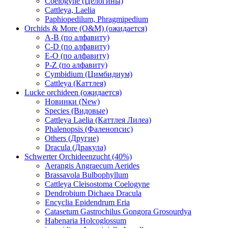
Coelogyne (Целогины)
Cattleya, Laelia
Paphiopedilum, Phragmipedium
Orchids & More (O&M) (ожидается)
A-B (по алфавиту)
C-D (по алфавиту)
E-O (по алфавиту)
P-Z (по алфавиту)
Cymbidium (Цимбидиум)
Cattleya (Каттлея)
Lucke orchideen (ожидается)
Новинки (New)
Species (Видовые)
Cattleya Laelia (Каттлея Лилеа)
Phalenopsis (Фаленопсис)
Others (Другие)
Dracula (Дракула)
Schwerter Orchideenzucht (40%)
Aerangis Angraecum Aerides
Brassavola Bulbophyllum
Cattleya Cleisostoma Coelogyne
Dendrobium Dichaea Dracula
Encyclia Epidendrum Eria
Catasetum Gastrochilus Gongora Grosourdya
Habenaria Holcoglossum