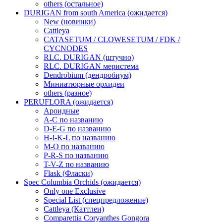
others (остальное)
DURIGAN from south America (ожидается)
New (новинки)
Cattleya
CATASETUM / CLOWESETUM / FDK /
CYCNODES
RLC. DURIGAN (штучно)
RLC. DURIGAN меристема
Dendrobium (дендробиум)
Миниатюрные орхидеи
others (разное)
PERUFLORA (ожидается)
Ароидные
A-C по названию
D-E-G по названию
H-I-K-L по названию
M-O по названию
P-R-S по названию
T-V-Z по названию
Flask (Фласки)
Spec Columbia Orchids (ожидается)
Only one Exclusive
Special List (спецпредложение)
Cattleya (Каттлеи)
Comparettia Coryanthes Gongora