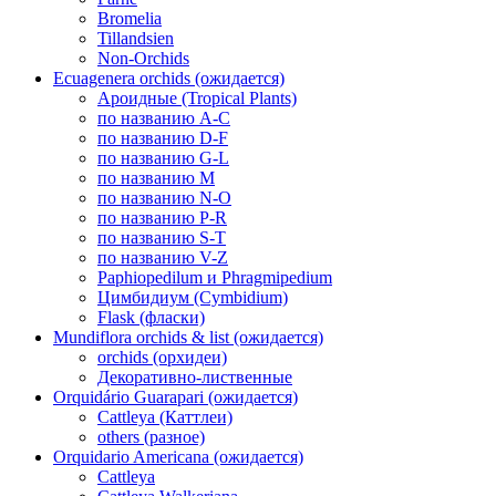
Bromelia
Tillandsien
Non-Orchids
Ecuagenera orchids (ожидается)
Ароидные (Tropical Plants)
по названию A-C
по названию D-F
по названию G-L
по названию M
по названию N-O
по названию P-R
по названию S-T
по названию V-Z
Paphiopedilum и Phragmipedium
Цимбидиум (Cymbidium)
Flask (фласки)
Mundiflora orchids & list (ожидается)
orchids (орхидеи)
Декоративно-лиственные
Orquidário Guarapari (ожидается)
Cattleya (Каттлеи)
others (разное)
Orquidario Americana (ожидается)
Cattleya