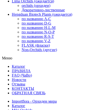
Lima Orchids (ожидается)
orchids (орхидеи)
Декоративно-лиственные
Hengduan Biotech Plants (ожидается)
по названию A-C
по названию D-G
по названию H-L-M
по названию N-O-P
по названию R-S-T
по названию V-Z
FLASK (фласки)
Non-Orchids (другие)
Меню
Каталог
ПРАВИЛА
FAQ (ЧаВо)
Новости
Отзывы
КОНТАКТЫ
ОБРАТНАЯ СВЯЗЬ
Importflora - Орхидеи мира
Каталог