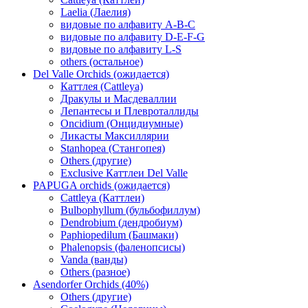
Laelia (Лаелия)
видовые по алфавиту A-B-C
видовые по алфавиту D-E-F-G
видовые по алфавиту L-S
others (остальное)
Del Valle Orchids (ожидается)
Каттлея (Cattleya)
Дракулы и Масдеваллии
Лепантесы и Плевроталлиды
Oncidium (Онцидиумные)
Ликасты Максиллярии
Stanhopea (Стангопея)
Others (другие)
Exclusive Каттлеи Del Valle
PAPUGA orchids (ожидается)
Cattleya (Каттлеи)
Bulbophyllum (бульбофиллум)
Dendrobium (дендробиум)
Paphiopedilum (Башмаки)
Phalenopsis (фаленопсисы)
Vanda (ванды)
Others (разное)
Asendorfer Orchids (40%)
Others (другие)