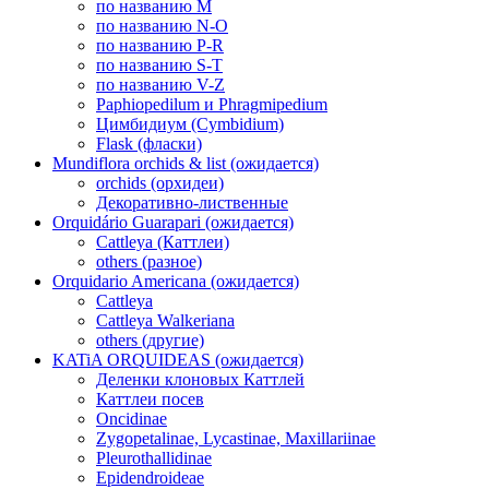
по названию M
по названию N-O
по названию P-R
по названию S-T
по названию V-Z
Paphiopedilum и Phragmipedium
Цимбидиум (Cymbidium)
Flask (фласки)
Mundiflora orchids & list (ожидается)
orchids (орхидеи)
Декоративно-лиственные
Orquidário Guarapari (ожидается)
Cattleya (Каттлеи)
others (разное)
Orquidario Americana (ожидается)
Cattleya
Cattleya Walkeriana
others (другие)
KATiA ORQUIDEAS (ожидается)
Деленки клоновых Каттлей
Каттлеи посев
Oncidinae
Zygopetalinae, Lycastinae, Maxillariinae
Pleurothallidinae
Epidendroideae