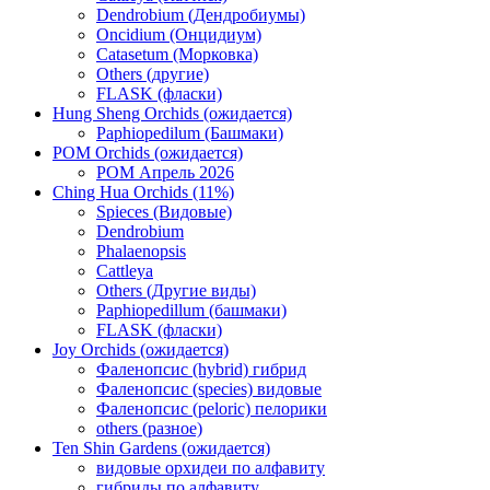
Dendrobium (Дендробиумы)
Oncidium (Онцидиум)
Catasetum (Морковка)
Others (другие)
FLASK (фласки)
Hung Sheng Orchids (ожидается)
Paphiopedilum (Башмаки)
POM Orchids (ожидается)
POM Апрель 2026
Ching Hua Orchids (11%)
Spieces (Видовые)
Dendrobium
Phalaenopsis
Cattleya
Others (Другие виды)
Paphiopedillum (башмаки)
FLASK (фласки)
Joy Orchids (ожидается)
Фаленопсис (hybrid) гибрид
Фаленопсис (species) видовые
Фаленопсис (peloric) пелорики
others (разное)
Ten Shin Gardens (ожидается)
видовые орхидеи по алфавиту
гибриды по алфавиту