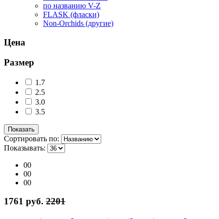
по названию V-Z
FLASK (фласки)
Non-Orchids (другие)
Цена
Размер
1.7
2.5
3.0
3.5
Сортировать по:
Показывать:
00
00
00
1761 руб.
2201