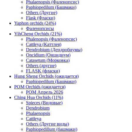
Phalaenopsis (Фаленопсис)
Paphiopedilum (Башмаки)
Others (Другие)
Flask (Фласки)
Yaphon orchids (24%)
Фаленопсисы
YihCheng Orchids (21%)
Phalenopsis (Фаленопсис)
Cattleya (Каттлея)
Dendrobium (Дендробиумы)
Oncidium (Онцидиум)
Catasetum (Морковка)
Others (другие)
FLASK (фласки)
Hung Sheng Orchids (ожидается)
Paphiopedilum (Башмаки)
POM Orchids (ожидается)
POM Апрель 2026
Ching Hua Orchids (11%)
Spieces (Видовые)
Dendrobium
Phalaenopsis
Cattleya
Others (Другие виды)
Paphiopedillum (башмаки)