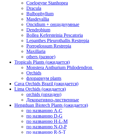
Coelogyne Stanhopea
Dracula
Bulbophyllum
Masdevallia
Oncidium + онцидиумные
Dendrobium
Bollea Kefersteinia Pescatoria
Lepanthes Pleurothallis Restrepia
Porroglossum Restrepia
Maxillaria
others (разное)
Tropicals Plants (ожидается)
​​​​​​​Monstera Anthurium Philodendron
Orchids
флорариум plants
Cava Orchids Brazil (ожидается)
Lima Orchids (ожидается)
orchids (орхидеи)
Декоративно-лиственные
Hengduan Biotech Plants (ожидается)
по названию A-C
по названию D-G
по названию H-L-M
по названию N-O-P
по названию R-S-T