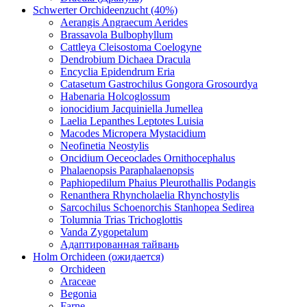
Schwerter Orchideenzucht (40%)
Aerangis Angraecum Aerides
Brassavola Bulbophyllum
Cattleya Cleisostoma Coelogyne
Dendrobium Dichaea Dracula
Encyclia Epidendrum Eria
Catasetum Gastrochilus Gongora Grosourdya
Habenaria Holcoglossum
ionocidium Jacquiniella Jumellea
Laelia Lepanthes Leptotes Luisia
Macodes Micropera Mystacidium
Neofinetia Neostylis
Oncidium Oeceoclades Ornithocephalus
Phalaenopsis Paraphalaenopsis
Paphiopedilum Phaius Pleurothallis Podangis
Renanthera Rhyncholaelia Rhynchostylis
Sarcochilus Schoenorchis Stanhopea Sedirea
Tolumnia Trias Trichoglottis
Vanda Zygopetalum
Адаптированная тайвань
Holm Orchideen (ожидается)
Orchideen
Araceae
Begonia
Farne