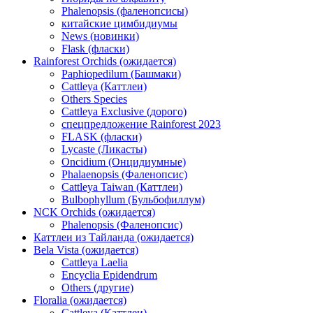
Phalenopsis (фаленопсисы)
китайские цимбидиумы
News (новинки)
Flask (фласки)
Rainforest Orchids (ожидается)
Paphiopedilum (Башмаки)
Cattleya (Каттлеи)
Others Species
Cattleya Exclusive (дорого)
спецпредложение Rainforest 2023
FLASK (фласки)
Lycaste (Ликасты)
Oncidium (Онцидиумные)
Phalaenopsis (Фаленопсис)
Cattleya Taiwan (Каттлеи)
Bulbophyllum (Бульбофиллум)
NCK Orchids (ожидается)
Phalenopsis (Фаленопсис)
Каттлеи из Тайланда (ожидается)
Bela Vista (ожидается)
Cattleya Laelia
Encyclia Epidendrum
Others (другие)
Floralia (ожидается)
Cattleya (Каттлеи)