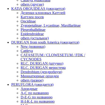
Cattleya Walkeriana
others (другие)
KATiA ORQUIDEAS (ожидается)
Деленки клоновых Каттлей
Каттлеи посев
Oncidinae
Zygopetalinae, Lycastinae, Maxillariinae
Pleurothallidinae
Epidendroideae
others (остальное)
DURIGAN from south America (ожидается)
New (новинки)
Cattleya
CATASETUM / CLOWESETUM / FDK /
CYCNODES
RLC. DURIGAN (штучно)
RLC. DURIGAN меристема
Dendrobium (дендробиум)
Миниатюрные орхидеи
others (разное)
PERUFLORA (ожидается)
Ароидные
A-C по названию
D-E-G по названию
H-I-K-L по названию