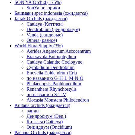
SON YA Orchid (175%)
SonYa пелорики
Башмаки spec indonesia (ожидается)
Jairak Orchids (ожидается)
Cattleya (Каттлеи)
Dendrobium (дендробиум)
Vanda (вандовые)
Others (разное)
World Flora Supply (3%)
Aerides Angraecum Ascocentrum
Brassavola Bulbophyllum
Cattleya Calanthe Coelogyne
Cymbidium Dendrobium
Encyclia Epidendrum Eria
по названию G-H-L-M-N-O
Phalaenopsis Paphiopedilum
Renanthera Rhynchostylis
по названию S-T-V
Alocasia Monstera Philodendron
Kultana orchids (ожидается)
ванды
Дендробиум (Den.)
Каттлея (Cattleya)
Онцидиум (Oncidium)
Pachara Orchids (ожидается)