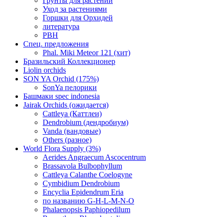
Грунты для растений
Уход за растениями
Горшки для Орхидей
литература
РВН
Спец. предложения
Phal. Miki Meteor 121 (хит)
Бразильский Коллекционер
Liolin orchids
SON YA Orchid (175%)
SonYa пелорики
Башмаки spec indonesia
Jairak Orchids (ожидается)
Cattleya (Каттлеи)
Dendrobium (дендробиум)
Vanda (вандовые)
Others (разное)
World Flora Supply (3%)
Aerides Angraecum Ascocentrum
Brassavola Bulbophyllum
Cattleya Calanthe Coelogyne
Cymbidium Dendrobium
Encyclia Epidendrum Eria
по названию G-H-L-M-N-O
Phalaenopsis Paphiopedilum