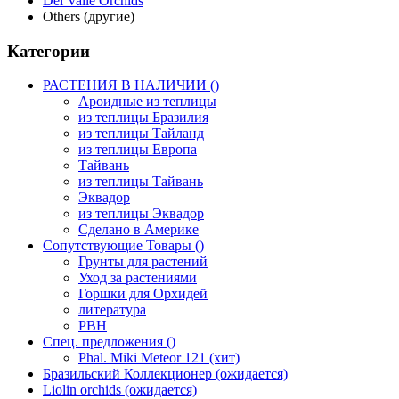
Del Valle Orchids
Others (другие)
Категории
РАСТЕНИЯ В НАЛИЧИИ ()
Ароидные из теплицы
из теплицы Бразилия
из теплицы Тайланд
из теплицы Европа
Тайвань
из теплицы Тайвань
Эквадор
из теплицы Эквадор
Сделано в Америке
Сопутствующие Товары ()
Грунты для растений
Уход за растениями
Горшки для Орхидей
литература
РВН
Спец. предложения ()
Phal. Miki Meteor 121 (хит)
Бразильский Коллекционер (ожидается)
Liolin orchids (ожидается)