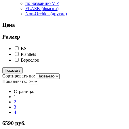
по названию V-Z
FLASK (фласки)
Non-Orchids (другие)
Цена
Размер
BS
Plantlets
Взрослое
Сортировать по:
Показывать:
Страница:
1
2
3
4
6590 руб.