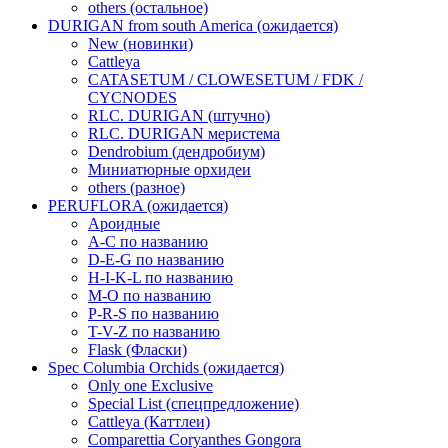
others (остальное)
DURIGAN from south America (ожидается)
New (новинки)
Cattleya
CATASETUM / CLOWESETUM / FDK /
CYCNODES
RLC. DURIGAN (штучно)
RLC. DURIGAN меристема
Dendrobium (дендробиум)
Миниатюрные орхидеи
others (разное)
PERUFLORA (ожидается)
Ароидные
A-C по названию
D-E-G по названию
H-I-K-L по названию
M-O по названию
P-R-S по названию
T-V-Z по названию
Flask (Фласки)
Spec Columbia Orchids (ожидается)
Only one Exclusive
Special List (спецпредложение)
Cattleya (Каттлеи)
Comparettia Coryanthes Gongora