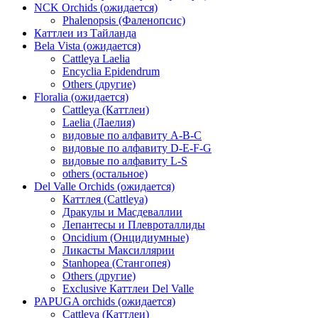
NCK Orchids (ожидается)
Phalenopsis (Фаленопсис)
Каттлеи из Тайланда
Bela Vista (ожидается)
Cattleya Laelia
Encyclia Epidendrum
Others (другие)
Floralia (ожидается)
Cattleya (Каттлеи)
Laelia (Лаелия)
видовые по алфавиту A-B-C
видовые по алфавиту D-E-F-G
видовые по алфавиту L-S
others (остальное)
Del Valle Orchids (ожидается)
Каттлея (Cattleya)
Дракулы и Масдеваллии
Лепантесы и Плевроталлиды
Oncidium (Онцидиумные)
Ликасты Максиллярии
Stanhopea (Стангопея)
Others (другие)
Exclusive Каттлеи Del Valle
PAPUGA orchids (ожидается)
Cattleya (Каттлеи)