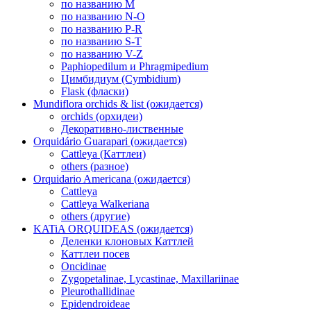
по названию M
по названию N-O
по названию P-R
по названию S-T
по названию V-Z
Paphiopedilum и Phragmipedium
Цимбидиум (Cymbidium)
Flask (фласки)
Mundiflora orchids & list (ожидается)
orchids (орхидеи)
Декоративно-лиственные
Orquidário Guarapari (ожидается)
Cattleya (Каттлеи)
others (разное)
Orquidario Americana (ожидается)
Cattleya
Cattleya Walkeriana
others (другие)
KATiA ORQUIDEAS (ожидается)
Деленки клоновых Каттлей
Каттлеи посев
Oncidinae
Zygopetalinae, Lycastinae, Maxillariinae
Pleurothallidinae
Epidendroideae