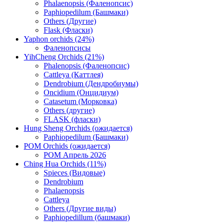
Phalaenopsis (Фаленопсис)
Paphiopedilum (Башмаки)
Others (Другие)
Flask (Фласки)
Yaphon orchids (24%)
Фаленопсисы
YihCheng Orchids (21%)
Phalenopsis (Фаленопсис)
Cattleya (Каттлея)
Dendrobium (Дендробиумы)
Oncidium (Онцидиум)
Catasetum (Морковка)
Others (другие)
FLASK (фласки)
Hung Sheng Orchids (ожидается)
Paphiopedilum (Башмаки)
POM Orchids (ожидается)
POM Апрель 2026
Ching Hua Orchids (11%)
Spieces (Видовые)
Dendrobium
Phalaenopsis
Cattleya
Others (Другие виды)
Paphiopedillum (башмаки)