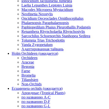
ionocidium Jacquiniella Jumellea
Laelia Lepanthes Leptotes Luisia
Macodes Micropera Mystacidium
Neofinetia Neostylis
Oncidium Oeceoclades Ornithocephalus
Phalaenopsis Paraphalaenopsis
Paphiopedilum Phaius Pleurothallis Podangis
Renanthera Rhyncholaelia Rhynchostylis
Sarcochilus Schoenorchis Stanhopea Sedirea
Tolumnia Trias Trichoglottis
Vanda Zygopetalum
Адаптированная тайвань
Holm Orchideen (ожидается)
Orchideen
Araceae
Begonia
Farne
Bromelia
Tillandsien
Non-Orchids
Ecuagenera orchids (ожидается)
Ароидные (Tropical Plants)
по названию A-C
по названию D-F
по названию G-L