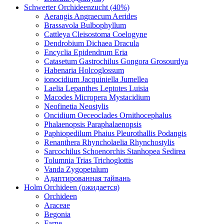
Schwerter Orchideenzucht (40%)
Aerangis Angraecum Aerides
Brassavola Bulbophyllum
Cattleya Cleisostoma Coelogyne
Dendrobium Dichaea Dracula
Encyclia Epidendrum Eria
Catasetum Gastrochilus Gongora Grosourdya
Habenaria Holcoglossum
ionocidium Jacquiniella Jumellea
Laelia Lepanthes Leptotes Luisia
Macodes Micropera Mystacidium
Neofinetia Neostylis
Oncidium Oeceoclades Ornithocephalus
Phalaenopsis Paraphalaenopsis
Paphiopedilum Phaius Pleurothallis Podangis
Renanthera Rhyncholaelia Rhynchostylis
Sarcochilus Schoenorchis Stanhopea Sedirea
Tolumnia Trias Trichoglottis
Vanda Zygopetalum
Адаптированная тайвань
Holm Orchideen (ожидается)
Orchideen
Araceae
Begonia
Farne