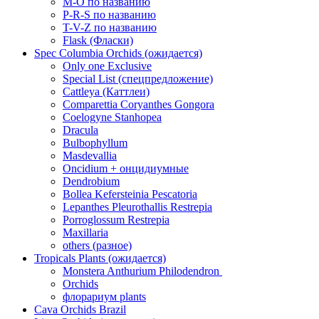
M-O по названию
P-R-S по названию
T-V-Z по названию
Flask (Фласки)
Spec Columbia Orchids (ожидается)
Only one Exclusive
Special List (спецпредложение)
Cattleya (Каттлеи)
Comparettia Coryanthes Gongora
Coelogyne Stanhopea
Dracula
Bulbophyllum
Masdevallia
Oncidium + онцидиумные
Dendrobium
Bollea Kefersteinia Pescatoria
Lepanthes Pleurothallis Restrepia
Porroglossum Restrepia
Maxillaria
others (разное)
Tropicals Plants (ожидается)
​​​​​​​Monstera Anthurium Philodendron
Orchids
флорариум plants
Cava Orchids Brazil