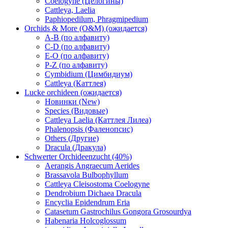
Coelogyne (Целогины)
Cattleya, Laelia
Paphiopedilum, Phragmipedium
Orchids & More (O&M) (ожидается)
A-B (по алфавиту)
C-D (по алфавиту)
E-O (по алфавиту)
P-Z (по алфавиту)
Cymbidium (Цимбидиум)
Cattleya (Каттлея)
Lucke orchideen (ожидается)
Новинки (New)
Species (Видовые)
Cattleya Laelia (Каттлея Лилеа)
Phalenopsis (Фаленопсис)
Others (Другие)
Dracula (Дракула)
Schwerter Orchideenzucht (40%)
Aerangis Angraecum Aerides
Brassavola Bulbophyllum
Cattleya Cleisostoma Coelogyne
Dendrobium Dichaea Dracula
Encyclia Epidendrum Eria
Catasetum Gastrochilus Gongora Grosourdya
Habenaria Holcoglossum