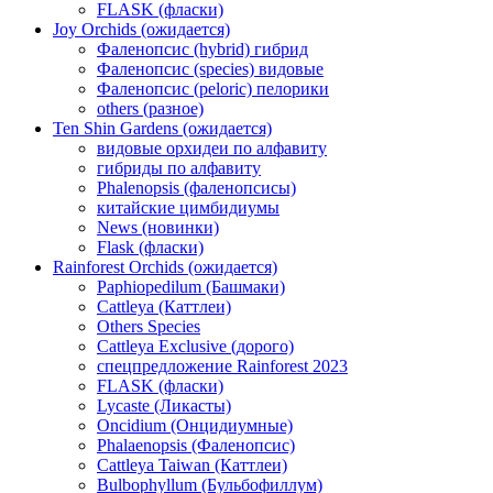
FLASK (фласки)
Joy Orchids (ожидается)
Фаленопсис (hybrid) гибрид
Фаленопсис (species) видовые
Фаленопсис (peloric) пелорики
others (разное)
Ten Shin Gardens (ожидается)
видовые орхидеи по алфавиту
гибриды по алфавиту
Phalenopsis (фаленопсисы)
китайские цимбидиумы
News (новинки)
Flask (фласки)
Rainforest Orchids (ожидается)
Paphiopedilum (Башмаки)
Cattleya (Каттлеи)
Others Species
Cattleya Exclusive (дорого)
спецпредложение Rainforest 2023
FLASK (фласки)
Lycaste (Ликасты)
Oncidium (Онцидиумные)
Phalaenopsis (Фаленопсис)
Cattleya Taiwan (Каттлеи)
Bulbophyllum (Бульбофиллум)