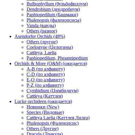
Bulbophyllum (бульбофиллум)
Dendrobium (дендробиум)
Paphiopedilum (Башмаки)
Phalenopsis (фаленопсисы)
Vanda (ванды)
Others (разное)
Asendorfer Orchids (48%)
Others (другие)
Coelogyne (Целогины)
Cattleya, Laelia
Paphiopedilum, Phragmipedium
Orchids & More (O&M) (ожидается)
A-B (по алфавиту)
C-D (по алфавиту)
E-O (по алфавиту)
P-Z (по алфавиту)
Cymbidium (Цимбидиум)
Cattleya (Каттлея)
Lucke orchideen (ожидается)
Новинки (New)
Species (Видовые)
Cattleya Laelia (Каттлея Лилеа)
Phalenopsis (Фаленопсис)
Others (Другие)
Dracula (Дракула)