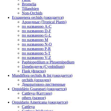
Bromelia
Tillandsien
Non-Orchids
Ecuagenera orchids (ожидается)
Ароидные (Tropical Plants)
по названию A-C
по названию D-F
по названию G-L
по названию M
по названию N-O
по названию P-R
по названию S-T
по названию V-Z
Paphiopedilum и Phragmipedium
Цимбидиум (Cymbidium)
Flask (фласки)
Mundiflora orchids & list (ожидается)
orchids (орхидеи)
Декоративно-лиственные
Orquidário Guarapari (ожидается)
Cattleya (Каттлеи)
others (разное)
Orquidario Americana (ожидается)
Cattleya