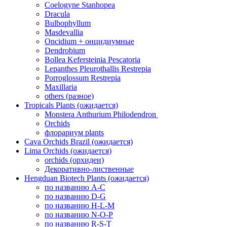
Coelogyne Stanhopea
Dracula
Bulbophyllum
Masdevallia
Oncidium + онцидиумные
Dendrobium
Bollea Kefersteinia Pescatoria
Lepanthes Pleurothallis Restrepia
Porroglossum Restrepia
Maxillaria
others (разное)
Tropicals Plants (ожидается)
​​​​​​​Monstera Anthurium Philodendron
Orchids
флорариум plants
Cava Orchids Brazil (ожидается)
Lima Orchids (ожидается)
orchids (орхидеи)
Декоративно-лиственные
Hengduan Biotech Plants (ожидается)
по названию A-C
по названию D-G
по названию H-L-M
по названию N-O-P
по названию R-S-T