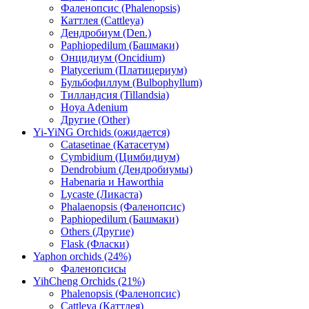
Фаленопсис (Phalenopsis)
Каттлея (Cattleya)
Дендробиум (Den.)
Paphiopedilum (Башмаки)
Онцидиум (Oncidium)
Platycerium (Платицериум)
Бульбофиллум (Bulbophyllum)
Тилландсия (Tillandsia)
Hoya Adenium
Другие (Other)
Yi-YiNG Orchids (ожидается)
Catasetinae (Катасетум)
Cymbidium (Цимбидиум)
Dendrobium (Дендробиумы)
Habenaria и Haworthia
Lycaste (Ликаста)
Phalaenopsis (Фаленопсис)
Paphiopedilum (Башмаки)
Others (Другие)
Flask (Фласки)
Yaphon orchids (24%)
Фаленопсисы
YihCheng Orchids (21%)
Phalenopsis (Фаленопсис)
Cattleya (Каттлея)