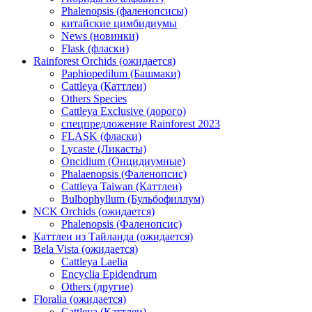
Phalenopsis (фаленопсисы)
китайские цимбидиумы
News (новинки)
Flask (фласки)
Rainforest Orchids (ожидается)
Paphiopedilum (Башмаки)
Cattleya (Каттлеи)
Others Species
Cattleya Exclusive (дорого)
спецпредложение Rainforest 2023
FLASK (фласки)
Lycaste (Ликасты)
Oncidium (Онцидиумные)
Phalaenopsis (Фаленопсис)
Cattleya Taiwan (Каттлеи)
Bulbophyllum (Бульбофиллум)
NCK Orchids (ожидается)
Phalenopsis (Фаленопсис)
Каттлеи из Тайланда (ожидается)
Bela Vista (ожидается)
Cattleya Laelia
Encyclia Epidendrum
Others (другие)
Floralia (ожидается)
Cattleya (Каттлеи)