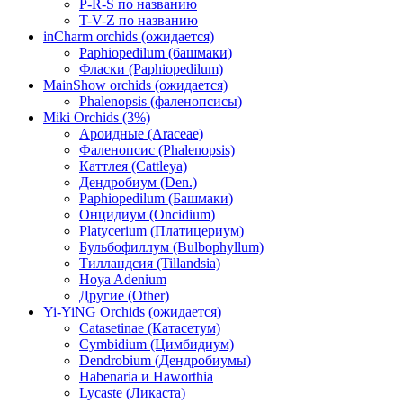
P-R-S по названию
T-V-Z по названию
inCharm orchids (ожидается)
Paphiopedilum (башмаки)
Фласки (Paphiopedilum)
MainShow orchids (ожидается)
Phalenopsis (фаленопсисы)
Miki Orchids (3%)
Ароидные (Araceae)
Фаленопсис (Phalenopsis)
Каттлея (Cattleya)
Дендробиум (Den.)
Paphiopedilum (Башмаки)
Онцидиум (Oncidium)
Platycerium (Платицериум)
Бульбофиллум (Bulbophyllum)
Тилландсия (Tillandsia)
Hoya Adenium
Другие (Other)
Yi-YiNG Orchids (ожидается)
Catasetinae (Катасетум)
Cymbidium (Цимбидиум)
Dendrobium (Дендробиумы)
Habenaria и Haworthia
Lycaste (Ликаста)