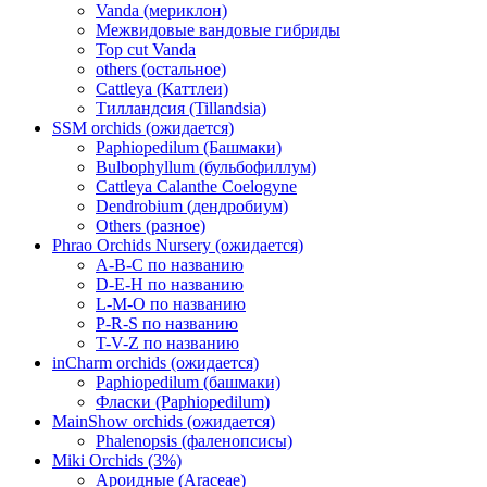
Vanda (мериклон)
Межвидовые вандовые гибриды
Top cut Vanda
others (остальное)
Cattleya (Каттлеи)
Тилландсия (Tillandsia)
SSM orchids (ожидается)
Paphiopedilum (Башмаки)
Bulbophyllum (бульбофиллум)
Cattleya Calanthe Coelogyne
Dendrobium (дендробиум)
Others (разное)
Phrao Orchids Nursery (ожидается)
A-B-C по названию
D-E-H по названию
L-M-O по названию
P-R-S по названию
T-V-Z по названию
inCharm orchids (ожидается)
Paphiopedilum (башмаки)
Фласки (Paphiopedilum)
MainShow orchids (ожидается)
Phalenopsis (фаленопсисы)
Miki Orchids (3%)
Ароидные (Araceae)