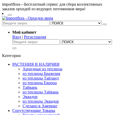
importflora—Бесплатный сервис для сбора коллективных
заказов орхидей из ведущих питомников мира!
Мой кабинет
Вход
|
Регистрация
Категории
РАСТЕНИЯ В НАЛИЧИИ
Ароидные из теплицы
из теплицы Бразилия
из теплицы Тайланд
из теплицы Европа
Тайвань
из теплицы Тайвань
Эквадор
из теплицы Эквадор
Сделано в Америке
Сопутствующие Товары