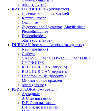
Cattleya Walkeriana
others (другие)
KATiA ORQUIDEAS (ожидается)
Деленки клоновых Каттлей
Каттлеи посев
Oncidinae
Zygopetalinae, Lycastinae, Maxillariinae
Pleurothallidinae
Epidendroideae
others (остальное)
DURIGAN from south America (ожидается)
New (новинки)
Cattleya
CATASETUM / CLOWESETUM / FDK /
CYCNODES
RLC. DURIGAN (штучно)
RLC. DURIGAN меристема
Dendrobium (дендробиум)
Миниатюрные орхидеи
others (разное)
PERUFLORA (ожидается)
Ароидные
A-C по названию
D-E-G по названию
H-I-K-L по названию