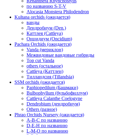
Renanthera Rhynchostylis
по названию S-T-V
Alocasia Monstera Philodendron
Kultana orchids (ожидается)
ванды
Дендробиум (Den.)
Каттлея (Cattleya)
Онцидиум (Oncidium)
Pachara Orchids (ожидается)
Vanda (мериклон)
Межвидовые вандовые гибриды
Top cut Vanda
others (остальное)
Cattleya (Каттлеи)
Тилландсия (Tillandsia)
SSM orchids (ожидается)
Paphiopedilum (Башмаки)
Bulbophyllum (бульбофиллум)
Cattleya Calanthe Coelogyne
Dendrobium (дендробиум)
Others (разное)
Phrao Orchids Nursery (ожидается)
A-B-C по названию
D-E-H по названию
L-M-O по названию