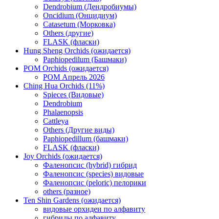
Dendrobium (Дендробиумы)
Oncidium (Онцидиум)
Catasetum (Морковка)
Others (другие)
FLASK (фласки)
Hung Sheng Orchids (ожидается)
Paphiopedilum (Башмаки)
POM Orchids (ожидается)
POM Апрель 2026
Ching Hua Orchids (11%)
Spieces (Видовые)
Dendrobium
Phalaenopsis
Cattleya
Others (Другие виды)
Paphiopedillum (башмаки)
FLASK (фласки)
Joy Orchids (ожидается)
Фаленопсис (hybrid) гибрид
Фаленопсис (species) видовые
Фаленопсис (peloric) пелорики
others (разное)
Ten Shin Gardens (ожидается)
видовые орхидеи по алфавиту
гибриды по алфавиту