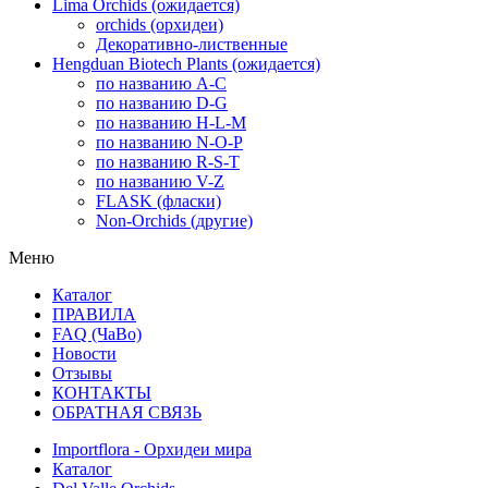
Lima Orchids (ожидается)
orchids (орхидеи)
Декоративно-лиственные
Hengduan Biotech Plants (ожидается)
по названию A-C
по названию D-G
по названию H-L-M
по названию N-O-P
по названию R-S-T
по названию V-Z
FLASK (фласки)
Non-Orchids (другие)
Меню
Каталог
ПРАВИЛА
FAQ (ЧаВо)
Новости
Отзывы
КОНТАКТЫ
ОБРАТНАЯ СВЯЗЬ
Importflora - Орхидеи мира
Каталог