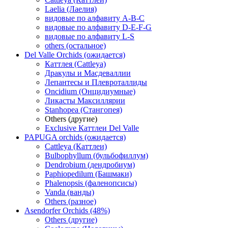
Laelia (Лаелия)
видовые по алфавиту A-B-C
видовые по алфавиту D-E-F-G
видовые по алфавиту L-S
others (остальное)
Del Valle Orchids (ожидается)
Каттлея (Cattleya)
Дракулы и Масдеваллии
Лепантесы и Плевроталлиды
Oncidium (Онцидиумные)
Ликасты Максиллярии
Stanhopea (Стангопея)
Others (другие)
Exclusive Каттлеи Del Valle
PAPUGA orchids (ожидается)
Cattleya (Каттлеи)
Bulbophyllum (бульбофиллум)
Dendrobium (дендробиум)
Paphiopedilum (Башмаки)
Phalenopsis (фаленопсисы)
Vanda (ванды)
Others (разное)
Asendorfer Orchids (48%)
Others (другие)