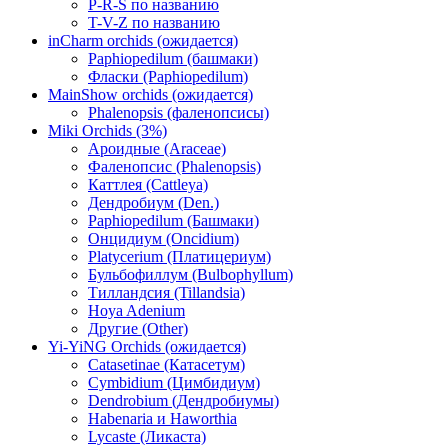
P-R-S по названию
T-V-Z по названию
inCharm orchids (ожидается)
Paphiopedilum (башмаки)
Фласки (Paphiopedilum)
MainShow orchids (ожидается)
Phalenopsis (фаленопсисы)
Miki Orchids (3%)
Ароидные (Araceae)
Фаленопсис (Phalenopsis)
Каттлея (Cattleya)
Дендробиум (Den.)
Paphiopedilum (Башмаки)
Онцидиум (Oncidium)
Platycerium (Платицериум)
Бульбофиллум (Bulbophyllum)
Тилландсия (Tillandsia)
Hoya Adenium
Другие (Other)
Yi-YiNG Orchids (ожидается)
Catasetinae (Катасетум)
Cymbidium (Цимбидиум)
Dendrobium (Дендробиумы)
Habenaria и Haworthia
Lycaste (Ликаста)