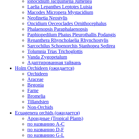
ionocidium Jacquiniella Jumellea
Laelia Lepanthes Leptotes Luisia
Macodes Micropera Mystacidium
Neofinetia Neostylis
Oncidium Oeceoclades Ornithocephalus
Phalaenopsis Paraphalaenopsis
Paphiopedilum Phaius Pleurothallis Podangis
Renanthera Rhyncholaelia Rhynchostylis
Sarcochilus Schoenorchis Stanhopea Sedirea
Tolumnia Trias Trichoglottis
Vanda Zygopetalum
Адаптированная тайвань
Holm Orchideen (ожидается)
Orchideen
Araceae
Begonia
Farne
Bromelia
Tillandsien
Non-Orchids
Ecuagenera orchids (ожидается)
Ароидные (Tropical Plants)
по названию A-C
по названию D-F
по названию G-L