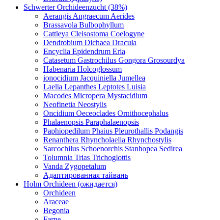
Schwerter Orchideenzucht (38%)
Aerangis Angraecum Aerides
Brassavola Bulbophyllum
Cattleya Cleisostoma Coelogyne
Dendrobium Dichaea Dracula
Encyclia Epidendrum Eria
Catasetum Gastrochilus Gongora Grosourdya
Habenaria Holcoglossum
ionocidium Jacquiniella Jumellea
Laelia Lepanthes Leptotes Luisia
Macodes Micropera Mystacidium
Neofinetia Neostylis
Oncidium Oeceoclades Ornithocephalus
Phalaenopsis Paraphalaenopsis
Paphiopedilum Phaius Pleurothallis Podangis
Renanthera Rhyncholaelia Rhynchostylis
Sarcochilus Schoenorchis Stanhopea Sedirea
Tolumnia Trias Trichoglottis
Vanda Zygopetalum
Адаптированная тайвань
Holm Orchideen (ожидается)
Orchideen
Araceae
Begonia
Farne