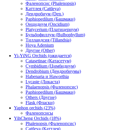
Фаленопсис (Phalenopsis)
Каттлея (Cattleya)
Дендробиум (Den.)
Paphiopedilum (Башмаки)
Онцидиум (Oncidium)
Platycerium (Платицериум)
Бульбофиллум (Bulbophyllum)
Тилландсия (Tillandsia)
Hoya Adenium
Другие (Other)
Yi-YiNG Orchids (ожидается)
Catasetinae (Катасетум)
Cymbidium (Цимбидиум)
Dendrobium (Дендробиумы)
Habenaria и Haworthia
Lycaste (Ликаста)
Phalaenopsis (Фаленопсис)
Paphiopedilum (Башмаки)
Others (Другие)
Flask (Фласки)
Yaphon orchids (23%)
Фаленопсисы
YihCheng Orchids (18%)
Phalenopsis (Фаленопсис)
Cattleya (Каттлея)