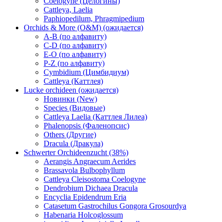
Coelogyne (Целогины)
Cattleya, Laelia
Paphiopedilum, Phragmipedium
Orchids & More (O&M) (ожидается)
A-B (по алфавиту)
C-D (по алфавиту)
E-O (по алфавиту)
P-Z (по алфавиту)
Cymbidium (Цимбидиум)
Cattleya (Каттлея)
Lucke orchideen (ожидается)
Новинки (New)
Species (Видовые)
Cattleya Laelia (Каттлея Лилеа)
Phalenopsis (Фаленопсис)
Others (Другие)
Dracula (Дракула)
Schwerter Orchideenzucht (38%)
Aerangis Angraecum Aerides
Brassavola Bulbophyllum
Cattleya Cleisostoma Coelogyne
Dendrobium Dichaea Dracula
Encyclia Epidendrum Eria
Catasetum Gastrochilus Gongora Grosourdya
Habenaria Holcoglossum