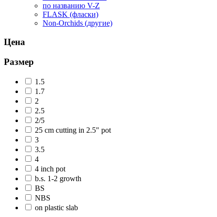
по названию V-Z
FLASK (фласки)
Non-Orchids (другие)
Цена
Размер
1.5
1.7
2
2.5
2/5
25 cm cutting in 2.5" pot
3
3.5
4
4 inch pot
b.s. 1-2 growth
BS
NBS
on plastic slab