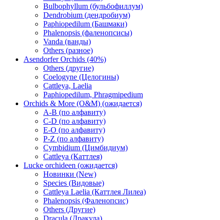
Bulbophyllum (бульбофиллум)
Dendrobium (дендробиум)
Paphiopedilum (Башмаки)
Phalenopsis (фаленопсисы)
Vanda (ванды)
Others (разное)
Asendorfer Orchids (40%)
Others (другие)
Coelogyne (Целогины)
Cattleya, Laelia
Paphiopedilum, Phragmipedium
Orchids & More (O&M) (ожидается)
A-B (по алфавиту)
C-D (по алфавиту)
E-O (по алфавиту)
P-Z (по алфавиту)
Cymbidium (Цимбидиум)
Cattleya (Каттлея)
Lucke orchideen (ожидается)
Новинки (New)
Species (Видовые)
Cattleya Laelia (Каттлея Лилеа)
Phalenopsis (Фаленопсис)
Others (Другие)
Dracula (Дракула)