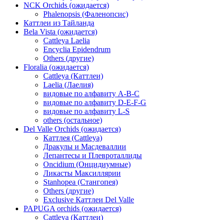
NCK Orchids (ожидается)
Phalenopsis (Фаленопсис)
Каттлеи из Тайланда
Bela Vista (ожидается)
Cattleya Laelia
Encyclia Epidendrum
Others (другие)
Floralia (ожидается)
Cattleya (Каттлеи)
Laelia (Лаелия)
видовые по алфавиту A-B-C
видовые по алфавиту D-E-F-G
видовые по алфавиту L-S
others (остальное)
Del Valle Orchids (ожидается)
Каттлея (Cattleya)
Дракулы и Масдеваллии
Лепантесы и Плевроталлиды
Oncidium (Онцидиумные)
Ликасты Максиллярии
Stanhopea (Стангопея)
Others (другие)
Exclusive Каттлеи Del Valle
PAPUGA orchids (ожидается)
Cattleya (Каттлеи)