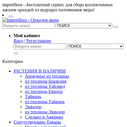
importflora—Бесплатный сервис для сбора коллективных
заказов орхидей из ведущих питомников мира!
Мой кабинет
Вход
|
Регистрация
Категории
РАСТЕНИЯ В НАЛИЧИИ
Ароидные из теплицы
из теплицы Бразилия
из теплицы Тайланд
из теплицы Европа
Тайвань
из теплицы Тайвань
Эквадор
из теплицы Эквадор
Сделано в Америке
Сопутствующие Товары