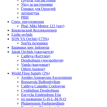
Грунты для растений
Уход за растениями
Горшки для Орхидей
литература
РВН
Спец. предложения
Phal. Miki Meteor 121 (хит)
Бразильский Коллекционер
Liolin orchids
SON YA Orchid (173%)
SonYa пелорики
Башмаки spec indonesia
Jairak Orchids (ожидается)
Cattleya (Каттлеи)
Dendrobium (дендробиум)
Vanda (вандовые)
Others (разное)
World Flora Supply (2%)
Aerides Angraecum Ascocentrum
Brassavola Bulbophyllum
Cattleya Calanthe Coelogyne
Cymbidium Dendrobium
Encyclia Epidendrum Eria
по названию G-H-L-M-N-O
Phalaenopsis Paphiopedilum