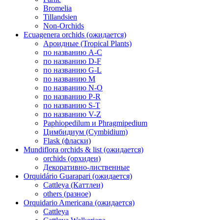
Bromelia
Tillandsien
Non-Orchids
Ecuagenera orchids (ожидается)
Ароидные (Tropical Plants)
по названию A-C
по названию D-F
по названию G-L
по названию M
по названию N-O
по названию P-R
по названию S-T
по названию V-Z
Paphiopedilum и Phragmipedium
Цимбидиум (Cymbidium)
Flask (фласки)
Mundiflora orchids & list (ожидается)
orchids (орхидеи)
Декоративно-лиственные
Orquidário Guarapari (ожидается)
Cattleya (Каттлеи)
others (разное)
Orquidario Americana (ожидается)
Cattleya