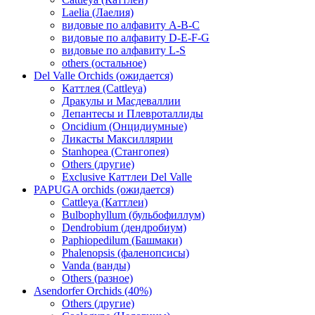
Laelia (Лаелия)
видовые по алфавиту A-B-C
видовые по алфавиту D-E-F-G
видовые по алфавиту L-S
others (остальное)
Del Valle Orchids (ожидается)
Каттлея (Cattleya)
Дракулы и Масдеваллии
Лепантесы и Плевроталлиды
Oncidium (Онцидиумные)
Ликасты Максиллярии
Stanhopea (Стангопея)
Others (другие)
Exclusive Каттлеи Del Valle
PAPUGA orchids (ожидается)
Cattleya (Каттлеи)
Bulbophyllum (бульбофиллум)
Dendrobium (дендробиум)
Paphiopedilum (Башмаки)
Phalenopsis (фаленопсисы)
Vanda (ванды)
Others (разное)
Asendorfer Orchids (40%)
Others (другие)