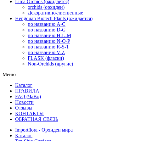
Lima Orchids (ожидается)
orchids (орхидеи)
Декоративно-лиственные
Hengduan Biotech Plants (ожидается)
по названию A-C
по названию D-G
по названию H-L-M
по названию N-O-P
по названию R-S-T
по названию V-Z
FLASK (фласки)
Non-Orchids (другие)
Меню
Каталог
ПРАВИЛА
FAQ (ЧаВо)
Новости
Отзывы
КОНТАКТЫ
ОБРАТНАЯ СВЯЗЬ
Importflora - Орхидеи мира
Каталог