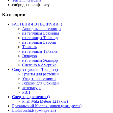
Ten Shin Gardens
гибриды по алфавиту
Категории
РАСТЕНИЯ В НАЛИЧИИ ()
Ароидные из теплицы
из теплицы Бразилия
из теплицы Тайланд
из теплицы Европа
Тайвань
из теплицы Тайвань
Эквадор
из теплицы Эквадор
Сделано в Америке
Сопутствующие Товары ()
Грунты для растений
Уход за растениями
Горшки для Орхидей
литература
РВН
Спец. предложения ()
Phal. Miki Meteor 121 (хит)
Бразильский Коллекционер (ожидается)
Liolin orchids (ожидается)