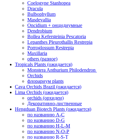
Coelogyne Stanhopea
Dracula
Bulbophyllum
Masdevallia
Oncidium + онцидиумные
Dendrobium
Bollea Kefersteinia Pescatoria
Lepanthes Pleurothallis Restrepia
Porroglossum Restrepia
Maxillaria
others (разное)
Tropicals Plants (ожидается)
​​​​​​​Monstera Anthurium Philodendron
Orchids
флорариум plants
Cava Orchids Brazil (ожидается)
Lima Orchids (ожидается)
orchids (орхидеи)
Декоративно-лиственные
Hengduan Biotech Plants (ожидается)
по названию A-C
по названию D-G
по названию H-L-M
по названию N-O-P
по названию R-S-T