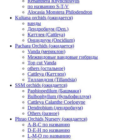
Renanthera Rhynchostylis
по названию S-T-V
Alocasia Monstera Philodendron
Kultana orchids (ожидается)
ванды
Дендробиум (Den.)
Каттлея (Cattleya)
Онцидиум (Oncidium)
Pachara Orchids (ожидается)
Vanda (мериклон)
Межвидовые вандовые гибриды
Top cut Vanda
others (остальное)
Cattleya (Каттлеи)
Тилландсия (Tillandsia)
SSM orchids (ожидается)
Paphiopedilum (Башмаки)
Bulbophyllum (бульбофиллум)
Cattleya Calanthe Coelogyne
Dendrobium (дендробиум)
Others (разное)
Phrao Orchids Nursery (ожидается)
A-B-C по названию
D-E-H по названию
L-M-O по названию