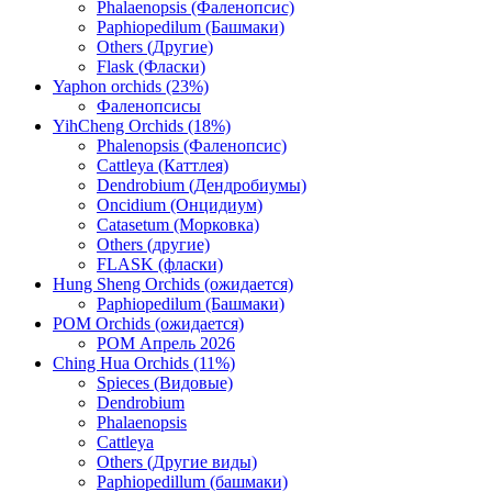
Phalaenopsis (Фаленопсис)
Paphiopedilum (Башмаки)
Others (Другие)
Flask (Фласки)
Yaphon orchids (23%)
Фаленопсисы
YihCheng Orchids (18%)
Phalenopsis (Фаленопсис)
Cattleya (Каттлея)
Dendrobium (Дендробиумы)
Oncidium (Онцидиум)
Catasetum (Морковка)
Others (другие)
FLASK (фласки)
Hung Sheng Orchids (ожидается)
Paphiopedilum (Башмаки)
POM Orchids (ожидается)
POM Апрель 2026
Ching Hua Orchids (11%)
Spieces (Видовые)
Dendrobium
Phalaenopsis
Cattleya
Others (Другие виды)
Paphiopedillum (башмаки)