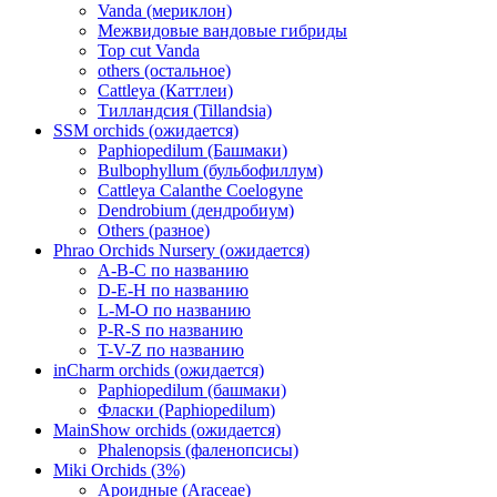
Vanda (мериклон)
Межвидовые вандовые гибриды
Top cut Vanda
others (остальное)
Cattleya (Каттлеи)
Тилландсия (Tillandsia)
SSM orchids (ожидается)
Paphiopedilum (Башмаки)
Bulbophyllum (бульбофиллум)
Cattleya Calanthe Coelogyne
Dendrobium (дендробиум)
Others (разное)
Phrao Orchids Nursery (ожидается)
A-B-C по названию
D-E-H по названию
L-M-O по названию
P-R-S по названию
T-V-Z по названию
inCharm orchids (ожидается)
Paphiopedilum (башмаки)
Фласки (Paphiopedilum)
MainShow orchids (ожидается)
Phalenopsis (фаленопсисы)
Miki Orchids (3%)
Ароидные (Araceae)