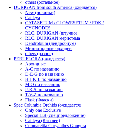
others (остальное)
DURIGAN from south America (ожидается)
New (новинки)
Cattleya
CATASETUM / CLOWESETUM / FDK /
CYCNODES
RLC. DURIGAN (штучно)
RLC. DURIGAN меристема
Dendrobium (дендробиум)
Миниатюрные орхидеи
others (разное)
PERUFLORA (ожидается)
Ароидные
A-C по названию
D-E-G по названию
H-I-K-L по названию
M-O по названию
P-R-S по названию
T-V-Z по названию
Flask (Фласки)
Spec Columbia Orchids (ожидается)
Only one Exclusive
Special List (спецпредложение)
Cattleya (Каттлеи)
Comparettia Coryanthes Gongora