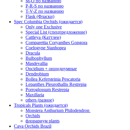
M-O по названию
P-R-S по названию
T-V-Z по названию
Flask (Фласки)
Spec Columbia Orchids (ожидается)
Only one Exclusive
Special List (спецпредложение)
Cattleya (Каттлеи)
Comparettia Coryanthes Gongora
Coelogyne Stanhopea
Dracula
Bulbophyllum
Masdevallia
Oncidium + онцидиумные
Dendrobium
Bollea Kefersteinia Pescatoria
Lepanthes Pleurothallis Restrepia
Porroglossum Restrepia
Maxillaria
others (разное)
Tropicals Plants (ожидается)
​​​​​​​Monstera Anthurium Philodendron
Orchids
флорариум plants
Cava Orchids Brazil