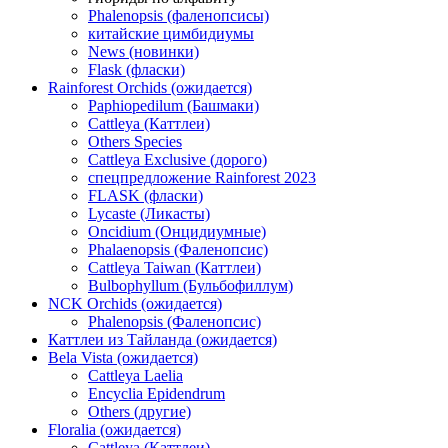
Phalenopsis (фаленопсисы)
китайские цимбидиумы
News (новинки)
Flask (фласки)
Rainforest Orchids (ожидается)
Paphiopedilum (Башмаки)
Cattleya (Каттлеи)
Others Species
Cattleya Exclusive (дорого)
спецпредложение Rainforest 2023
FLASK (фласки)
Lycaste (Ликасты)
Oncidium (Онцидиумные)
Phalaenopsis (Фаленопсис)
Cattleya Taiwan (Каттлеи)
Bulbophyllum (Бульбофиллум)
NCK Orchids (ожидается)
Phalenopsis (Фаленопсис)
Каттлеи из Тайланда (ожидается)
Bela Vista (ожидается)
Cattleya Laelia
Encyclia Epidendrum
Others (другие)
Floralia (ожидается)
Cattleya (Каттлеи)