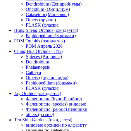
Dendrobium (Дендробиумы)
Oncidium (Онцидиум)
Catasetum (Морковка)
Others (другие)
FLASK (фласки)
Hung Sheng Orchids (ожидается)
Paphiopedilum (Башмаки)
POM Orchids (ожидается)
POM Апрель 2026
Ching Hua Orchids (11%)
Spieces (Видовые)
Dendrobium
Phalaenopsis
Cattleya
Others (Другие виды)
Paphiopedillum (башмаки)
FLASK (фласки)
Joy Orchids (ожидается)
Фаленопсис (hybrid) гибрид
Фаленопсис (species) видовые
Фаленопсис (peloric) пелорики
others (разное)
Ten Shin Gardens (ожидается)
видовые орхидеи по алфавиту
гибриды по алфавиту