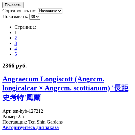
Сортировать по:
Показывать:
Страница:
1
2
3
4
5
2366 руб.
Angraecum Longiscott (Angrcm.
longicalcar × Angrcm. scottianum) '長距
史考特'風蘭
Арт. ten-hyb-127212
Размер 2.5
Поставщик: Ten Shin Gardens
Авторизуйтесь для заказа