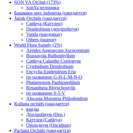
SON YA Orchid (173%)
SonYa пелорики
Башмаки spec indonesia (ожидается)
Jairak Orchids (ожидается)
Cattleya (Каттлеи)
Dendrobium (дендробиум)
Vanda (вандовые)
Others (разное)
World Flora Supply (2%)
Aerides Angraecum Ascocentrum
Brassavola Bulbophyllum
Cattleya Calanthe Coelogyne
Cymbidium Dendrobium
Encyclia Epidendrum Eria
по названию G-H-L-M-N-O
Phalaenopsis Paphiopedilum
Renanthera Rhynchostylis
по названию S-T-V
Alocasia Monstera Philodendron
Kultana orchids (ожидается)
ванды
Дендробиум (Den.)
Каттлея (Cattleya)
Онцидиум (Oncidium)
Pachara Orchids (ожидается)