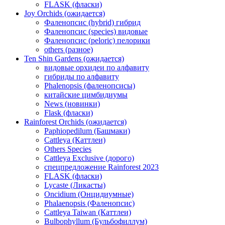
FLASK (фласки)
Joy Orchids (ожидается)
Фаленопсис (hybrid) гибрид
Фаленопсис (species) видовые
Фаленопсис (peloric) пелорики
others (разное)
Ten Shin Gardens (ожидается)
видовые орхидеи по алфавиту
гибриды по алфавиту
Phalenopsis (фаленопсисы)
китайские цимбидиумы
News (новинки)
Flask (фласки)
Rainforest Orchids (ожидается)
Paphiopedilum (Башмаки)
Cattleya (Каттлеи)
Others Species
Cattleya Exclusive (дорого)
спецпредложение Rainforest 2023
FLASK (фласки)
Lycaste (Ликасты)
Oncidium (Онцидиумные)
Phalaenopsis (Фаленопсис)
Cattleya Taiwan (Каттлеи)
Bulbophyllum (Бульбофиллум)