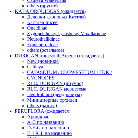
Cattleya Walkeriana
others (другие)
KATiA ORQUIDEAS (ожидается)
Деленки клоновых Каттлей
Каттлеи посев
Oncidinae
Zygopetalinae, Lycastinae, Maxillariinae
Pleurothallidinae
Epidendroideae
others (остальное)
DURIGAN from south America (ожидается)
New (новинки)
Cattleya
CATASETUM / CLOWESETUM / FDK /
CYCNODES
RLC. DURIGAN (штучно)
RLC. DURIGAN меристема
Dendrobium (дендробиум)
Миниатюрные орхидеи
others (разное)
PERUFLORA (ожидается)
Ароидные
A-C по названию
D-E-G по названию
H-I-K-L по названию