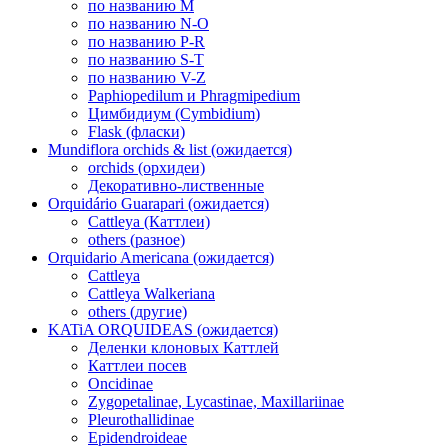
по названию M
по названию N-O
по названию P-R
по названию S-T
по названию V-Z
Paphiopedilum и Phragmipedium
Цимбидиум (Cymbidium)
Flask (фласки)
Mundiflora orchids & list (ожидается)
orchids (орхидеи)
Декоративно-лиственные
Orquidário Guarapari (ожидается)
Cattleya (Каттлеи)
others (разное)
Orquidario Americana (ожидается)
Cattleya
Cattleya Walkeriana
others (другие)
KATiA ORQUIDEAS (ожидается)
Деленки клоновых Каттлей
Каттлеи посев
Oncidinae
Zygopetalinae, Lycastinae, Maxillariinae
Pleurothallidinae
Epidendroideae