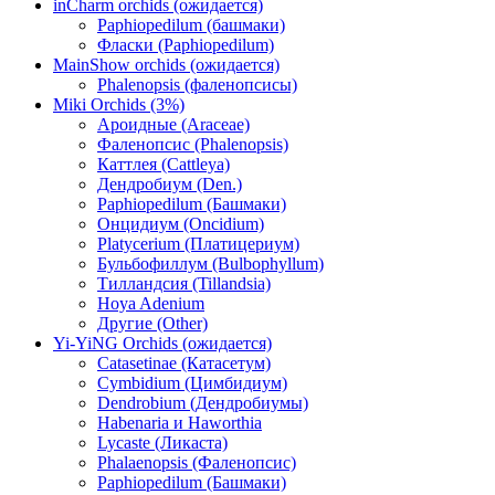
inCharm orchids (ожидается)
Paphiopedilum (башмаки)
Фласки (Paphiopedilum)
MainShow orchids (ожидается)
Phalenopsis (фаленопсисы)
Miki Orchids (3%)
Ароидные (Araceae)
Фаленопсис (Phalenopsis)
Каттлея (Cattleya)
Дендробиум (Den.)
Paphiopedilum (Башмаки)
Онцидиум (Oncidium)
Platycerium (Платицериум)
Бульбофиллум (Bulbophyllum)
Тилландсия (Tillandsia)
Hoya Adenium
Другие (Other)
Yi-YiNG Orchids (ожидается)
Catasetinae (Катасетум)
Cymbidium (Цимбидиум)
Dendrobium (Дендробиумы)
Habenaria и Haworthia
Lycaste (Ликаста)
Phalaenopsis (Фаленопсис)
Paphiopedilum (Башмаки)