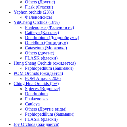
Others (Другие)
Flask (Фласки)
Yaphon orchids (23%)
Фаленопсисы
YihCheng Orchids (18%)
Phalenopsis (Фаленопсис)
Cattleya (Каттлея)
Dendrobium (Дендробиумы)
Oncidium (Онцидиум)
Catasetum (Морковка)
Others (другие)
FLASK (фласки)
Hung Sheng Orchids (ожидается)
Paphiopedilum (Башмаки)
POM Orchids (ожидается)
POM Апрель 2026
Ching Hua Orchids (5%)
Spieces (Видовые)
Dendrobium
Phalaenopsis
Cattleya
Others (Другие виды)
Paphiopedillum (башмаки)
FLASK (фласки)
Joy Orchids (ожидается)