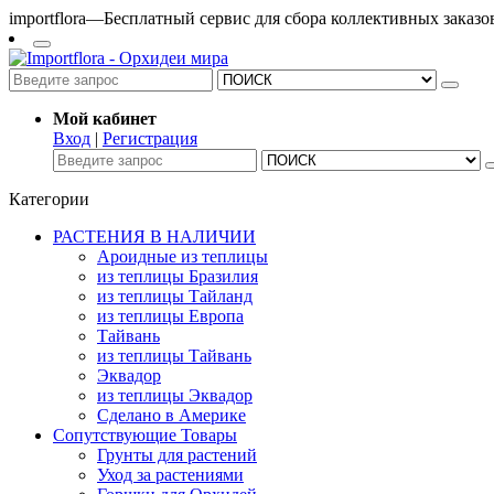
importflora—Бесплатный сервис для сбора коллективных заказ
Мой кабинет
Вход
|
Регистрация
Категории
РАСТЕНИЯ В НАЛИЧИИ
Ароидные из теплицы
из теплицы Бразилия
из теплицы Тайланд
из теплицы Европа
Тайвань
из теплицы Тайвань
Эквадор
из теплицы Эквадор
Сделано в Америке
Сопутствующие Товары
Грунты для растений
Уход за растениями