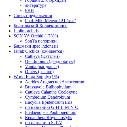
Горшки для Орхидей
литература
РВН
Спец. предложения
Phal. Miki Meteor 121 (хит)
Бразильский Коллекционер
Liolin orchids
SON YA Orchid (173%)
SonYa пелорики
Башмаки spec indonesia
Jairak Orchids (ожидается)
Cattleya (Каттлеи)
Dendrobium (дендробиум)
Vanda (вандовые)
Others (разное)
World Flora Supply (1%)
Aerides Angraecum Ascocentrum
Brassavola Bulbophyllum
Cattleya Calanthe Coelogyne
Cymbidium Dendrobium
Encyclia Epidendrum Eria
по названию G-H-L-M-N-O
Phalaenopsis Paphiopedilum
Renanthera Rhynchostylis
по названию S-T-V