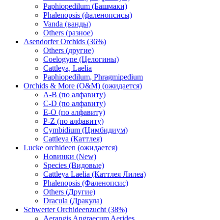
Paphiopedilum (Башмаки)
Phalenopsis (фаленопсисы)
Vanda (ванды)
Others (разное)
Asendorfer Orchids (36%)
Others (другие)
Coelogyne (Целогины)
Cattleya, Laelia
Paphiopedilum, Phragmipedium
Orchids & More (O&M) (ожидается)
A-B (по алфавиту)
C-D (по алфавиту)
E-O (по алфавиту)
P-Z (по алфавиту)
Cymbidium (Цимбидиум)
Cattleya (Каттлея)
Lucke orchideen (ожидается)
Новинки (New)
Species (Видовые)
Cattleya Laelia (Каттлея Лилеа)
Phalenopsis (Фаленопсис)
Others (Другие)
Dracula (Дракула)
Schwerter Orchideenzucht (38%)
Aerangis Angraecum Aerides