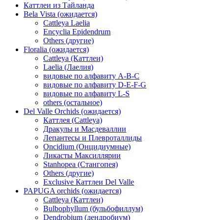
Каттлеи из Тайланда
Bela Vista (ожидается)
Cattleya Laelia
Encyclia Epidendrum
Others (другие)
Floralia (ожидается)
Cattleya (Каттлеи)
Laelia (Лаелия)
видовые по алфавиту A-B-C
видовые по алфавиту D-E-F-G
видовые по алфавиту L-S
others (остальное)
Del Valle Orchids (ожидается)
Каттлея (Cattleya)
Дракулы и Масдеваллии
Лепантесы и Плевроталлиды
Oncidium (Онцидиумные)
Ликасты Максиллярии
Stanhopea (Стангопея)
Others (другие)
Exclusive Каттлеи Del Valle
PAPUGA orchids (ожидается)
Cattleya (Каттлеи)
Bulbophyllum (бульбофиллум)
Dendrobium (дендробиум)