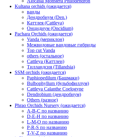
Alocasia Monstera Philodendron
Kultana orchids (ожидается)
ванды
Дендробиум (Den.)
Каттлея (Cattleya)
Онцидиум (Oncidium)
Pachara Orchids (ожидается)
Vanda (мериклон)
Межвидовые вандовые гибриды
Top cut Vanda
others (остальное)
Cattleya (Каттлеи)
Тилландсия (Tillandsia)
SSM orchids (ожидается)
Paphiopedilum (Башмаки)
Bulbophyllum (бульбофиллум)
Cattleya Calanthe Coelogyne
Dendrobium (дендробиум)
Others (разное)
Phrao Orchids Nursery (ожидается)
A-B-C по названию
D-E-H по названию
L-M-O по названию
P-R-S по названию
T-V-Z по названию