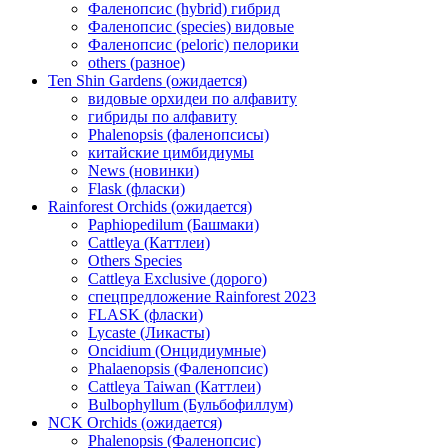
Фаленопсис (hybrid) гибрид
Фаленопсис (species) видовые
Фаленопсис (peloric) пелорики
others (разное)
Ten Shin Gardens (ожидается)
видовые орхидеи по алфавиту
гибриды по алфавиту
Phalenopsis (фаленопсисы)
китайские цимбидиумы
News (новинки)
Flask (фласки)
Rainforest Orchids (ожидается)
Paphiopedilum (Башмаки)
Cattleya (Каттлеи)
Others Species
Cattleya Exclusive (дорого)
спецпредложение Rainforest 2023
FLASK (фласки)
Lycaste (Ликасты)
Oncidium (Онцидиумные)
Phalaenopsis (Фаленопсис)
Cattleya Taiwan (Каттлеи)
Bulbophyllum (Бульбофиллум)
NCK Orchids (ожидается)
Phalenopsis (Фаленопсис)