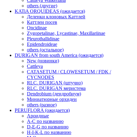
Cattleya Walkeriana
others (другие)
KATiA ORQUIDEAS (ожидается)
Деленки клоновых Каттлей
Каттлеи посев
Oncidinae
Zygopetalinae, Lycastinae, Maxillariinae
Pleurothallidinae
Epidendroideae
others (остальное)
DURIGAN from south America (ожидается)
New (новинки)
Cattleya
CATASETUM / CLOWESETUM / FDK /
CYCNODES
RLC. DURIGAN (штучно)
RLC. DURIGAN меристема
Dendrobium (дендробиум)
Миниатюрные орхидеи
others (разное)
PERUFLORA (ожидается)
Ароидные
A-C по названию
D-E-G по названию
H-I-K-L по названию