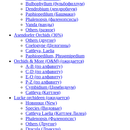
Bulbophyllum (бульбофиллум)
Dendrobium (дендробиум)
Paphiopedilum (Башмаки)
Phalenopsis (фаленопсисы)
Vanda (ванды)
Others (разное)
Asendorfer Orchids (36%)
Others (другие)
Coelogyne (Целогины)
Cattleya, Laelia
Paphiopedilum, Phragmipedium
Orchids & More (O&M) (ожидается)
A-B (по алфавиту)
C-D (по алфавиту)
E-O (по алфавиту)
P-Z (по алфавиту)
Cymbidium (Цимбидиум)
Cattleya (Каттлея)
Lucke orchideen (ожидается)
Новинки (New)
Species (Видовые)
Cattleya Laelia (Каттлея Лилеа)
Phalenopsis (Фаленопсис)
Others (Другие)
Dracula (Дракула)