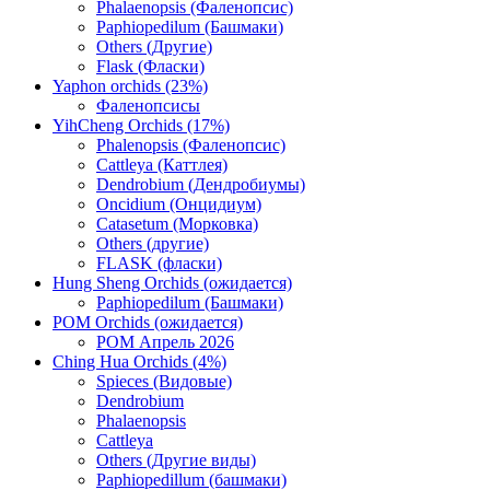
Phalaenopsis (Фаленопсис)
Paphiopedilum (Башмаки)
Others (Другие)
Flask (Фласки)
Yaphon orchids (23%)
Фаленопсисы
YihCheng Orchids (17%)
Phalenopsis (Фаленопсис)
Cattleya (Каттлея)
Dendrobium (Дендробиумы)
Oncidium (Онцидиум)
Catasetum (Морковка)
Others (другие)
FLASK (фласки)
Hung Sheng Orchids (ожидается)
Paphiopedilum (Башмаки)
POM Orchids (ожидается)
POM Апрель 2026
Ching Hua Orchids (4%)
Spieces (Видовые)
Dendrobium
Phalaenopsis
Cattleya
Others (Другие виды)
Paphiopedillum (башмаки)