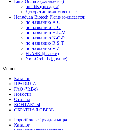
Lima Orchids (ожидается)
orchids (орхидеи)
Декоративно-лиственные
Hengduan Biotech Plants (ожидается)
по названию A-C
по названию D-G
по названию H-L-M
по названию N-O-P
по названию R-S-T
по названию V-Z
FLASK (фласки)
Non-Orchids (другие)
Меню
Каталог
ПРАВИЛА
FAQ (ЧаВо)
Новости
Отзывы
КОНТАКТЫ
ОБРАТНАЯ СВЯЗЬ
Importflora - Орхидеи мира
Каталог