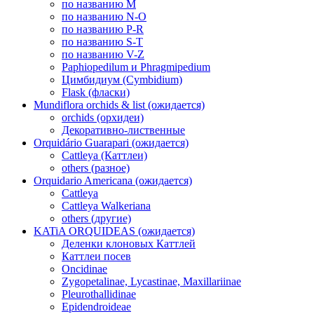
по названию M
по названию N-O
по названию P-R
по названию S-T
по названию V-Z
Paphiopedilum и Phragmipedium
Цимбидиум (Cymbidium)
Flask (фласки)
Mundiflora orchids & list (ожидается)
orchids (орхидеи)
Декоративно-лиственные
Orquidário Guarapari (ожидается)
Cattleya (Каттлеи)
others (разное)
Orquidario Americana (ожидается)
Cattleya
Cattleya Walkeriana
others (другие)
KATiA ORQUIDEAS (ожидается)
Деленки клоновых Каттлей
Каттлеи посев
Oncidinae
Zygopetalinae, Lycastinae, Maxillariinae
Pleurothallidinae
Epidendroideae