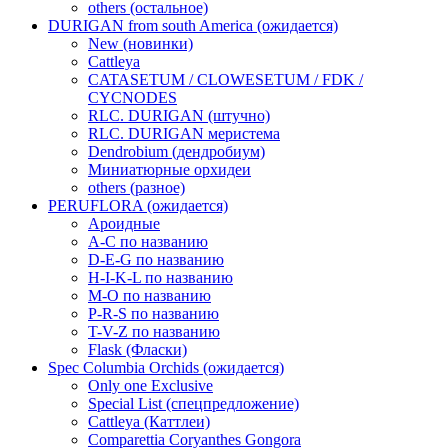
others (остальное)
DURIGAN from south America (ожидается)
New (новинки)
Cattleya
CATASETUM / CLOWESETUM / FDK /
CYCNODES
RLC. DURIGAN (штучно)
RLC. DURIGAN меристема
Dendrobium (дендробиум)
Миниатюрные орхидеи
others (разное)
PERUFLORA (ожидается)
Ароидные
A-C по названию
D-E-G по названию
H-I-K-L по названию
M-O по названию
P-R-S по названию
T-V-Z по названию
Flask (Фласки)
Spec Columbia Orchids (ожидается)
Only one Exclusive
Special List (спецпредложение)
Cattleya (Каттлеи)
Comparettia Coryanthes Gongora