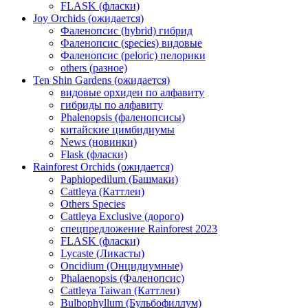
FLASK (фласки)
Joy Orchids (ожидается)
Фаленопсис (hybrid) гибрид
Фаленопсис (species) видовые
Фаленопсис (peloric) пелорики
others (разное)
Ten Shin Gardens (ожидается)
видовые орхидеи по алфавиту
гибриды по алфавиту
Phalenopsis (фаленопсисы)
китайские цимбидиумы
News (новинки)
Flask (фласки)
Rainforest Orchids (ожидается)
Paphiopedilum (Башмаки)
Cattleya (Каттлеи)
Others Species
Cattleya Exclusive (дорого)
спецпредложение Rainforest 2023
FLASK (фласки)
Lycaste (Ликасты)
Oncidium (Онцидиумные)
Phalaenopsis (Фаленопсис)
Cattleya Taiwan (Каттлеи)
Bulbophyllum (Бульбофиллум)