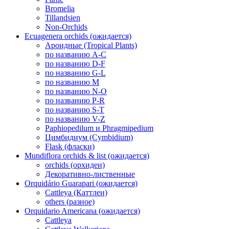
Bromelia
Tillandsien
Non-Orchids
Ecuagenera orchids (ожидается)
Ароидные (Tropical Plants)
по названию A-C
по названию D-F
по названию G-L
по названию M
по названию N-O
по названию P-R
по названию S-T
по названию V-Z
Paphiopedilum и Phragmipedium
Цимбидиум (Cymbidium)
Flask (фласки)
Mundiflora orchids & list (ожидается)
orchids (орхидеи)
Декоративно-лиственные
Orquidário Guarapari (ожидается)
Cattleya (Каттлеи)
others (разное)
Orquidario Americana (ожидается)
Cattleya