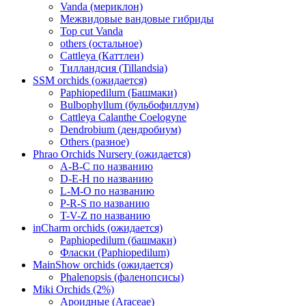
Vanda (мериклон)
Межвидовые вандовые гибриды
Top cut Vanda
others (остальное)
Cattleya (Каттлеи)
Тилландсия (Tillandsia)
SSM orchids (ожидается)
Paphiopedilum (Башмаки)
Bulbophyllum (бульбофиллум)
Cattleya Calanthe Coelogyne
Dendrobium (дендробиум)
Others (разное)
Phrao Orchids Nursery (ожидается)
A-B-C по названию
D-E-H по названию
L-M-O по названию
P-R-S по названию
T-V-Z по названию
inCharm orchids (ожидается)
Paphiopedilum (башмаки)
Фласки (Paphiopedilum)
MainShow orchids (ожидается)
Phalenopsis (фаленопсисы)
Miki Orchids (2%)
Ароидные (Araceae)