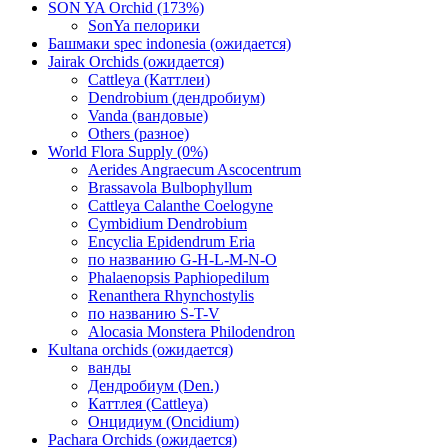
SON YA Orchid (173%)
SonYa пелорики
Башмаки spec indonesia (ожидается)
Jairak Orchids (ожидается)
Cattleya (Каттлеи)
Dendrobium (дендробиум)
Vanda (вандовые)
Others (разное)
World Flora Supply (0%)
Aerides Angraecum Ascocentrum
Brassavola Bulbophyllum
Cattleya Calanthe Coelogyne
Cymbidium Dendrobium
Encyclia Epidendrum Eria
по названию G-H-L-M-N-O
Phalaenopsis Paphiopedilum
Renanthera Rhynchostylis
по названию S-T-V
Alocasia Monstera Philodendron
Kultana orchids (ожидается)
ванды
Дендробиум (Den.)
Каттлея (Cattleya)
Онцидиум (Oncidium)
Pachara Orchids (ожидается)