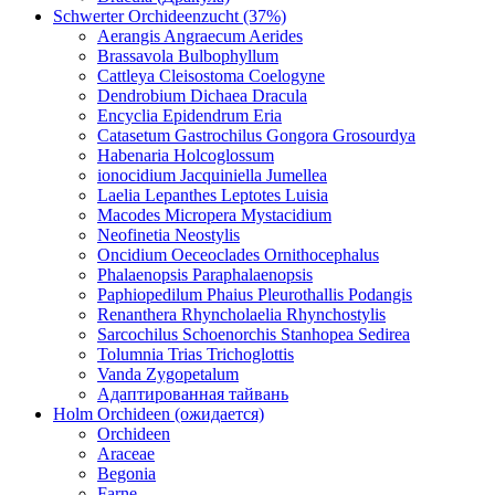
Schwerter Orchideenzucht (37%)
Aerangis Angraecum Aerides
Brassavola Bulbophyllum
Cattleya Cleisostoma Coelogyne
Dendrobium Dichaea Dracula
Encyclia Epidendrum Eria
Catasetum Gastrochilus Gongora Grosourdya
Habenaria Holcoglossum
ionocidium Jacquiniella Jumellea
Laelia Lepanthes Leptotes Luisia
Macodes Micropera Mystacidium
Neofinetia Neostylis
Oncidium Oeceoclades Ornithocephalus
Phalaenopsis Paraphalaenopsis
Paphiopedilum Phaius Pleurothallis Podangis
Renanthera Rhyncholaelia Rhynchostylis
Sarcochilus Schoenorchis Stanhopea Sedirea
Tolumnia Trias Trichoglottis
Vanda Zygopetalum
Адаптированная тайвань
Holm Orchideen (ожидается)
Orchideen
Araceae
Begonia
Farne