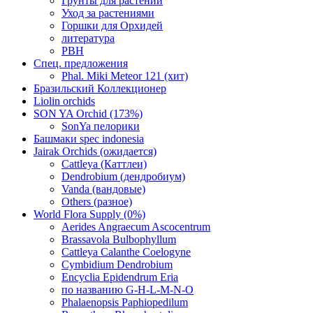
Грунты для растений
Уход за растениями
Горшки для Орхидей
литература
РВН
Спец. предложения
Phal. Miki Meteor 121 (хит)
Бразильский Коллекционер
Liolin orchids
SON YA Orchid (173%)
SonYa пелорики
Башмаки spec indonesia
Jairak Orchids (ожидается)
Cattleya (Каттлеи)
Dendrobium (дендробиум)
Vanda (вандовые)
Others (разное)
World Flora Supply (0%)
Aerides Angraecum Ascocentrum
Brassavola Bulbophyllum
Cattleya Calanthe Coelogyne
Cymbidium Dendrobium
Encyclia Epidendrum Eria
по названию G-H-L-M-N-O
Phalaenopsis Paphiopedilum