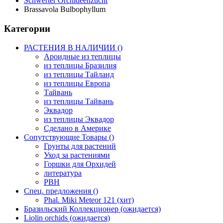
Schwerter Orchideenzucht
Brassavola Bulbophyllum
Категории
РАСТЕНИЯ В НАЛИЧИИ ()
Ароидные из теплицы
из теплицы Бразилия
из теплицы Тайланд
из теплицы Европа
Тайвань
из теплицы Тайвань
Эквадор
из теплицы Эквадор
Сделано в Америке
Сопутствующие Товары ()
Грунты для растений
Уход за растениями
Горшки для Орхидей
литература
РВН
Спец. предложения ()
Phal. Miki Meteor 121 (хит)
Бразильский Коллекционер (ожидается)
Liolin orchids (ожидается)