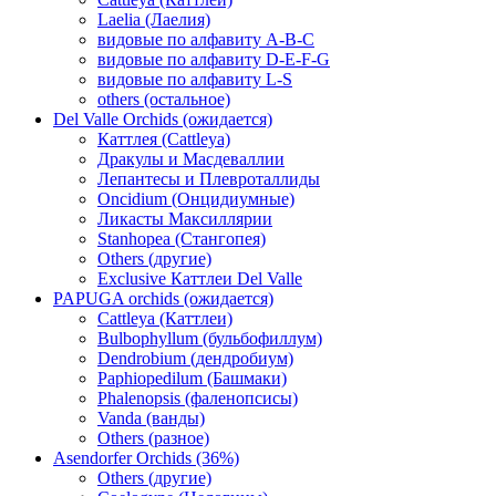
Laelia (Лаелия)
видовые по алфавиту A-B-C
видовые по алфавиту D-E-F-G
видовые по алфавиту L-S
others (остальное)
Del Valle Orchids (ожидается)
Каттлея (Cattleya)
Дракулы и Масдеваллии
Лепантесы и Плевроталлиды
Oncidium (Онцидиумные)
Ликасты Максиллярии
Stanhopea (Стангопея)
Others (другие)
Exclusive Каттлеи Del Valle
PAPUGA orchids (ожидается)
Cattleya (Каттлеи)
Bulbophyllum (бульбофиллум)
Dendrobium (дендробиум)
Paphiopedilum (Башмаки)
Phalenopsis (фаленопсисы)
Vanda (ванды)
Others (разное)
Asendorfer Orchids (36%)
Others (другие)