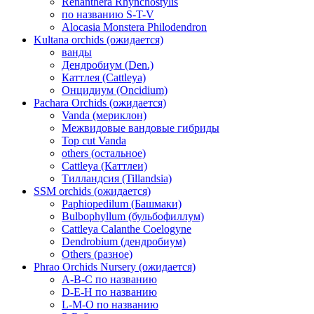
Renanthera Rhynchostylis
по названию S-T-V
Alocasia Monstera Philodendron
Kultana orchids (ожидается)
ванды
Дендробиум (Den.)
Каттлея (Cattleya)
Онцидиум (Oncidium)
Pachara Orchids (ожидается)
Vanda (мериклон)
Межвидовые вандовые гибриды
Top cut Vanda
others (остальное)
Cattleya (Каттлеи)
Тилландсия (Tillandsia)
SSM orchids (ожидается)
Paphiopedilum (Башмаки)
Bulbophyllum (бульбофиллум)
Cattleya Calanthe Coelogyne
Dendrobium (дендробиум)
Others (разное)
Phrao Orchids Nursery (ожидается)
A-B-C по названию
D-E-H по названию
L-M-O по названию