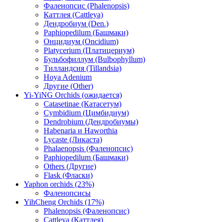
Фаленопсис (Phalenopsis)
Каттлея (Cattleya)
Дендробиум (Den.)
Paphiopedilum (Башмаки)
Онцидиум (Oncidium)
Platycerium (Платицериум)
Бульбофиллум (Bulbophyllum)
Тилландсия (Tillandsia)
Hoya Adenium
Другие (Other)
Yi-YiNG Orchids (ожидается)
Catasetinae (Катасетум)
Cymbidium (Цимбидиум)
Dendrobium (Дендробиумы)
Habenaria и Haworthia
Lycaste (Ликаста)
Phalaenopsis (Фаленопсис)
Paphiopedilum (Башмаки)
Others (Другие)
Flask (Фласки)
Yaphon orchids (23%)
Фаленопсисы
YihCheng Orchids (17%)
Phalenopsis (Фаленопсис)
Cattleya (Каттлея)