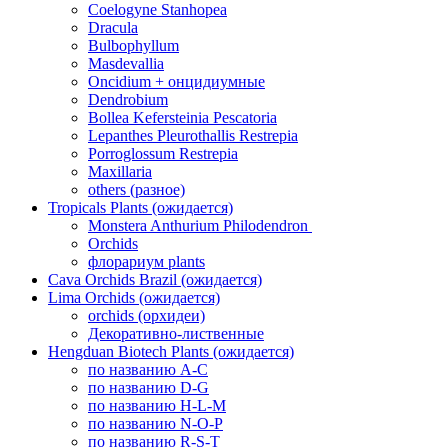
Coelogyne Stanhopea
Dracula
Bulbophyllum
Masdevallia
Oncidium + онцидиумные
Dendrobium
Bollea Kefersteinia Pescatoria
Lepanthes Pleurothallis Restrepia
Porroglossum Restrepia
Maxillaria
others (разное)
Tropicals Plants (ожидается)
​​​​​​​Monstera Anthurium Philodendron
Orchids
флорариум plants
Cava Orchids Brazil (ожидается)
Lima Orchids (ожидается)
orchids (орхидеи)
Декоративно-лиственные
Hengduan Biotech Plants (ожидается)
по названию A-C
по названию D-G
по названию H-L-M
по названию N-O-P
по названию R-S-T