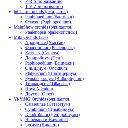
P-R-S по названию
T-V-Z по названию
inCharm orchids (ожидается)
Paphiopedilum (башмаки)
Фласки (Paphiopedilum)
MainShow orchids (ожидается)
Phalenopsis (фаленопсисы)
Miki Orchids (2%)
Ароидные (Araceae)
Фаленопсис (Phalenopsis)
Каттлея (Cattleya)
Дендробиум (Den.)
Paphiopedilum (Башмаки)
Онцидиум (Oncidium)
Platycerium (Платицериум)
Бульбофиллум (Bulbophyllum)
Тилландсия (Tillandsia)
Hoya Adenium
Другие (Other)
Yi-YiNG Orchids (ожидается)
Catasetinae (Катасетум)
Cymbidium (Цимбидиум)
Dendrobium (Дендробиумы)
Habenaria и Haworthia
Lycaste (Ликаста)