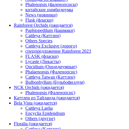
Phalenopsis (фаленопсисы)
китайские цимбидиумы
News (новинки)
Flask (фласки)
Rainforest Orchids (ожидается)
Paphiopedilum (Башмаки)
Cattleya (Каттлеи)
Others Species
Cattleya Exclusive (дорого)
спецпредложение Rainforest 2023
FLASK (фласки)
Lycaste (Ликасты)
Oncidium (Онцидиумные)
Phalaenopsis (Фаленопсис)
Cattleya Taiwan (Каттлеи)
Bulbophyllum (Бульбофиллум)
NCK Orchids (ожидается)
Phalenopsis (Фаленопсис)
Каттлеи из Тайланда (ожидается)
Bela Vista (ожидается)
Cattleya Laelia
Encyclia Epidendrum
Others (другие)
Floralia (ожидается)
Cattleya (Каттлеи)