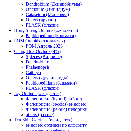
Dendrobium (Дендробиумы)
Oncidium (Онцидиум)
Catasetum (Морковка)
Others (другие)
FLASK (фласки)
Hung Sheng Orchids (ожидается)
Paphiopedilum (Башмаки)
POM Orchids (ожидается)
POM Апрель 2026
Ching Hua Orchids (4%)
Spieces (Видовые)
Dendrobium
Phalaenopsis
Cattleya
Others (Другие виды)
Paphiopedillum (башмаки)
FLASK (фласки)
Joy Orchids (ожидается)
Фаленопсис (hybrid) гибрид
Фаленопсис (species) видовые
Фаленопсис (peloric) пелорики
others (разное)
Ten Shin Gardens (ожидается)
видовые орхидеи по алфавиту
гибриды по алфавиту