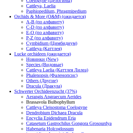
Coelogyne (Целогины)
Cattleya, Laelia
Paphiopedilum, Phragmipedium
Orchids & More (O&M) (ожидается)
A-B (по алфавиту)
C-D (по алфавиту)
E-O (по алфавиту)
P-Z (по алфавиту)
Cymbidium (Цимбидиум)
Cattleya (Каттлея)
Lucke orchideen (ожидается)
Новинки (New)
Species (Видовые)
Cattleya Laelia (Каттлея Лилеа)
Phalenopsis (Фаленопсис)
Others (Другие)
Dracula (Дракула)
Schwerter Orchideenzucht (37%)
Aerangis Angraecum Aerides
Brassavola Bulbophyllum
Cattleya Cleisostoma Coelogyne
Dendrobium Dichaea Dracula
Encyclia Epidendrum Eria
Catasetum Gastrochilus Gongora Grosourdya
Habenaria Holcoglossum