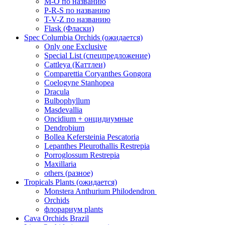
M-O по названию
P-R-S по названию
T-V-Z по названию
Flask (Фласки)
Spec Columbia Orchids (ожидается)
Only one Exclusive
Special List (спецпредложение)
Cattleya (Каттлеи)
Comparettia Coryanthes Gongora
Coelogyne Stanhopea
Dracula
Bulbophyllum
Masdevallia
Oncidium + онцидиумные
Dendrobium
Bollea Kefersteinia Pescatoria
Lepanthes Pleurothallis Restrepia
Porroglossum Restrepia
Maxillaria
others (разное)
Tropicals Plants (ожидается)
​​​​​​​Monstera Anthurium Philodendron
Orchids
флорариум plants
Cava Orchids Brazil