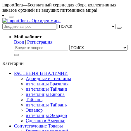
importflora—Бесплатный сервис для сбора коллективных
заказов орхидей из ведущих питомников мира!
Мой кабинет
Вход
|
Регистрация
Категории
РАСТЕНИЯ В НАЛИЧИИ
Ароидные из теплицы
из теплицы Бразилия
из теплицы Тайланд
из теплицы Европа
Тайвань
из теплицы Тайвань
Эквадор
из теплицы Эквадор
Сделано в Америке
Сопутствующие Товары