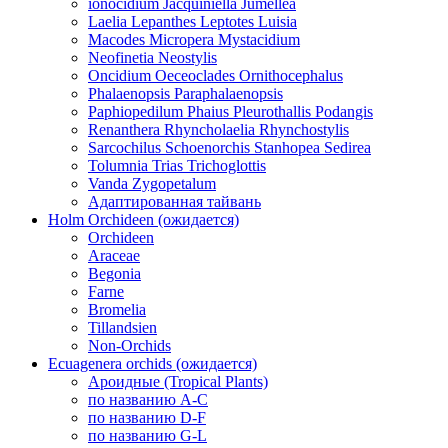
ionocidium Jacquiniella Jumellea
Laelia Lepanthes Leptotes Luisia
Macodes Micropera Mystacidium
Neofinetia Neostylis
Oncidium Oeceoclades Ornithocephalus
Phalaenopsis Paraphalaenopsis
Paphiopedilum Phaius Pleurothallis Podangis
Renanthera Rhyncholaelia Rhynchostylis
Sarcochilus Schoenorchis Stanhopea Sedirea
Tolumnia Trias Trichoglottis
Vanda Zygopetalum
Адаптированная тайвань
Holm Orchideen (ожидается)
Orchideen
Araceae
Begonia
Farne
Bromelia
Tillandsien
Non-Orchids
Ecuagenera orchids (ожидается)
Ароидные (Tropical Plants)
по названию A-C
по названию D-F
по названию G-L