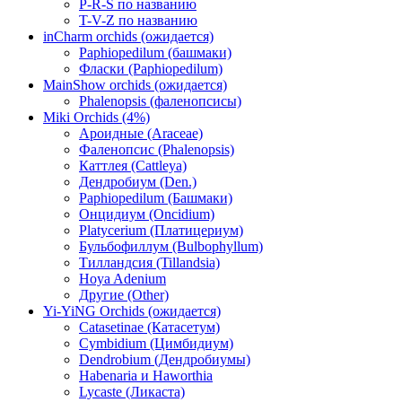
P-R-S по названию
T-V-Z по названию
inCharm orchids (ожидается)
Paphiopedilum (башмаки)
Фласки (Paphiopedilum)
MainShow orchids (ожидается)
Phalenopsis (фаленопсисы)
Miki Orchids (4%)
Ароидные (Araceae)
Фаленопсис (Phalenopsis)
Каттлея (Cattleya)
Дендробиум (Den.)
Paphiopedilum (Башмаки)
Онцидиум (Oncidium)
Platycerium (Платицериум)
Бульбофиллум (Bulbophyllum)
Тилландсия (Tillandsia)
Hoya Adenium
Другие (Other)
Yi-YiNG Orchids (ожидается)
Catasetinae (Катасетум)
Cymbidium (Цимбидиум)
Dendrobium (Дендробиумы)
Habenaria и Haworthia
Lycaste (Ликаста)