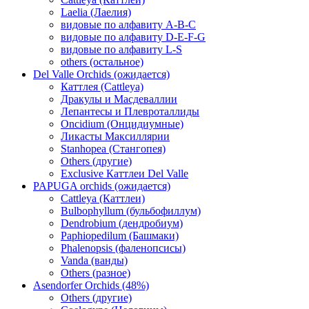
Laelia (Лаелия)
видовые по алфавиту A-B-C
видовые по алфавиту D-E-F-G
видовые по алфавиту L-S
others (остальное)
Del Valle Orchids (ожидается)
Каттлея (Cattleya)
Дракулы и Масдеваллии
Лепантесы и Плевроталлиды
Oncidium (Онцидиумные)
Ликасты Максиллярии
Stanhopea (Стангопея)
Others (другие)
Exclusive Каттлеи Del Valle
PAPUGA orchids (ожидается)
Cattleya (Каттлеи)
Bulbophyllum (бульбофиллум)
Dendrobium (дендробиум)
Paphiopedilum (Башмаки)
Phalenopsis (фаленопсисы)
Vanda (ванды)
Others (разное)
Asendorfer Orchids (48%)
Others (другие)