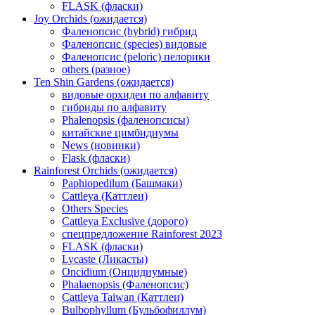
FLASK (фласки)
Joy Orchids (ожидается)
Фаленопсис (hybrid) гибрид
Фаленопсис (species) видовые
Фаленопсис (peloric) пелорики
others (разное)
Ten Shin Gardens (ожидается)
видовые орхидеи по алфавиту
гибриды по алфавиту
Phalenopsis (фаленопсисы)
китайские цимбидиумы
News (новинки)
Flask (фласки)
Rainforest Orchids (ожидается)
Paphiopedilum (Башмаки)
Cattleya (Каттлеи)
Others Species
Cattleya Exclusive (дорого)
спецпредложение Rainforest 2023
FLASK (фласки)
Lycaste (Ликасты)
Oncidium (Онцидиумные)
Phalaenopsis (Фаленопсис)
Cattleya Taiwan (Каттлеи)
Bulbophyllum (Бульбофиллум)