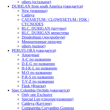
others (остальное)
DURIGAN from south America (ожидается)
New (новинки)
Cattleya
CATASETUM / CLOWESETUM / FDK /
CYCNODES
RLC. DURIGAN (штучно)
RLC. DURIGAN меристема
Dendrobium (дендробиум)
Миниатюрные орхидеи
others (разное)
PERUFLORA (ожидается)
Ароидные
A-C по названию
D-E-G по названию
H-I-K-L по названию
M-O по названию
P-R-S по названию
T-V-Z по названию
Flask (Фласки)
Spec Columbia Orchids (ожидается)
Only one Exclusive
Special List (спецпредложение)
Cattleya (Каттлеи)
Comparettia Coryanthes Gongora