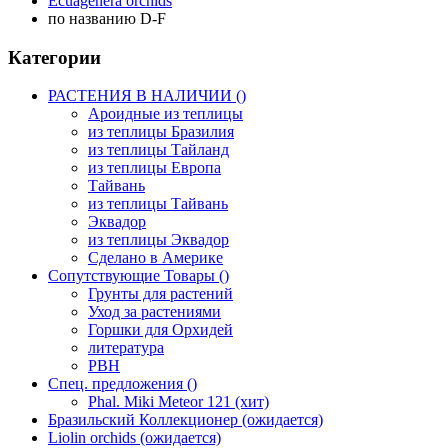
Ecuagenera orchids
по названию D-F
Категории
РАСТЕНИЯ В НАЛИЧИИ ()
Ароидные из теплицы
из теплицы Бразилия
из теплицы Тайланд
из теплицы Европа
Тайвань
из теплицы Тайвань
Эквадор
из теплицы Эквадор
Сделано в Америке
Сопутствующие Товары ()
Грунты для растений
Уход за растениями
Горшки для Орхидей
литература
РВН
Спец. предложения ()
Phal. Miki Meteor 121 (хит)
Бразильский Коллекционер (ожидается)
Liolin orchids (ожидается)