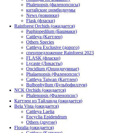
Phalenopsis (фаленопсисы)
китайские цимбидиумы
News (новинки)
Flask (фласки)
Rainforest Orchids (ожидается)
Paphiopedilum (Башмаки)
Cattleya (Каттлеи)
Others Species
Cattleya Exclusive (дорого)
спецпредложение Rainforest 2023
FLASK (фласки)
Lycaste (Ликасты)
Oncidium (Онцидиумные)
Phalaenopsis (Фаленопсис)
Cattleya Taiwan (Каттлеи)
Bulbophyllum (Бульбофиллум)
NCK Orchids (ожидается)
Phalenopsis (Фаленопсис)
Каттлеи из Тайланда (ожидается)
Bela Vista (ожидается)
Cattleya Laelia
Encyclia Epidendrum
Others (другие)
Floralia (ожидается)
Cattleya (Каттлеи)