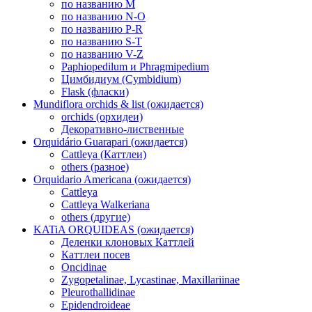
по названию M
по названию N-O
по названию P-R
по названию S-T
по названию V-Z
Paphiopedilum и Phragmipedium
Цимбидиум (Cymbidium)
Flask (фласки)
Mundiflora orchids & list (ожидается)
orchids (орхидеи)
Декоративно-лиственные
Orquidário Guarapari (ожидается)
Cattleya (Каттлеи)
others (разное)
Orquidario Americana (ожидается)
Cattleya
Cattleya Walkeriana
others (другие)
KATiA ORQUIDEAS (ожидается)
Деленки клоновых Каттлей
Каттлеи посев
Oncidinae
Zygopetalinae, Lycastinae, Maxillariinae
Pleurothallidinae
Epidendroideae