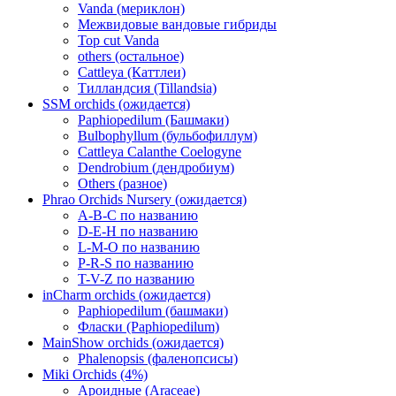
Vanda (мериклон)
Межвидовые вандовые гибриды
Top cut Vanda
others (остальное)
Cattleya (Каттлеи)
Тилландсия (Tillandsia)
SSM orchids (ожидается)
Paphiopedilum (Башмаки)
Bulbophyllum (бульбофиллум)
Cattleya Calanthe Coelogyne
Dendrobium (дендробиум)
Others (разное)
Phrao Orchids Nursery (ожидается)
A-B-C по названию
D-E-H по названию
L-M-O по названию
P-R-S по названию
T-V-Z по названию
inCharm orchids (ожидается)
Paphiopedilum (башмаки)
Фласки (Paphiopedilum)
MainShow orchids (ожидается)
Phalenopsis (фаленопсисы)
Miki Orchids (4%)
Ароидные (Araceae)