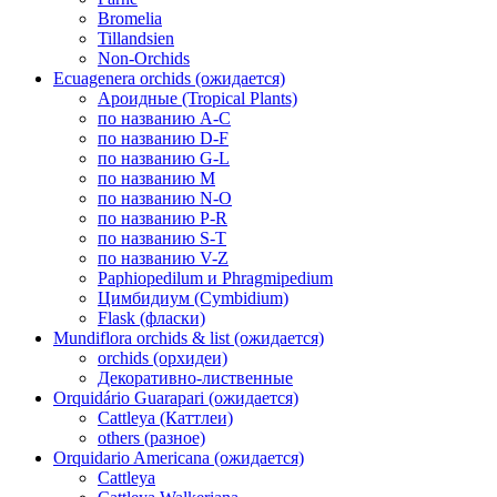
Bromelia
Tillandsien
Non-Orchids
Ecuagenera orchids (ожидается)
Ароидные (Tropical Plants)
по названию A-C
по названию D-F
по названию G-L
по названию M
по названию N-O
по названию P-R
по названию S-T
по названию V-Z
Paphiopedilum и Phragmipedium
Цимбидиум (Cymbidium)
Flask (фласки)
Mundiflora orchids & list (ожидается)
orchids (орхидеи)
Декоративно-лиственные
Orquidário Guarapari (ожидается)
Cattleya (Каттлеи)
others (разное)
Orquidario Americana (ожидается)
Cattleya