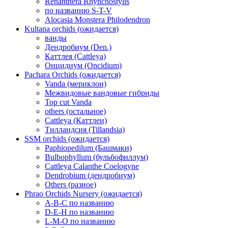
Renanthera Rhynchostylis
по названию S-T-V
Alocasia Monstera Philodendron
Kultana orchids (ожидается)
ванды
Дендробиум (Den.)
Каттлея (Cattleya)
Онцидиум (Oncidium)
Pachara Orchids (ожидается)
Vanda (мериклон)
Межвидовые вандовые гибриды
Top cut Vanda
others (остальное)
Cattleya (Каттлеи)
Тилландсия (Tillandsia)
SSM orchids (ожидается)
Paphiopedilum (Башмаки)
Bulbophyllum (бульбофиллум)
Cattleya Calanthe Coelogyne
Dendrobium (дендробиум)
Others (разное)
Phrao Orchids Nursery (ожидается)
A-B-C по названию
D-E-H по названию
L-M-O по названию