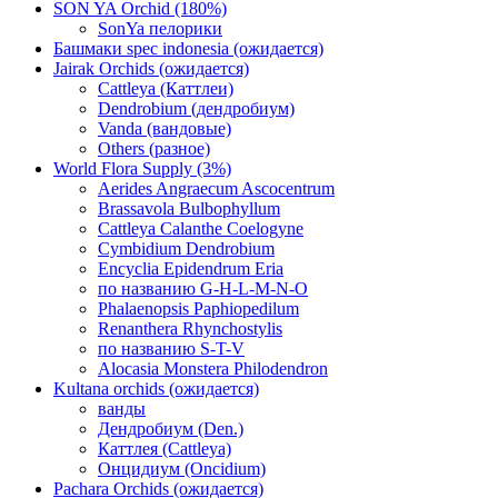
SON YA Orchid (180%)
SonYa пелорики
Башмаки spec indonesia (ожидается)
Jairak Orchids (ожидается)
Cattleya (Каттлеи)
Dendrobium (дендробиум)
Vanda (вандовые)
Others (разное)
World Flora Supply (3%)
Aerides Angraecum Ascocentrum
Brassavola Bulbophyllum
Cattleya Calanthe Coelogyne
Cymbidium Dendrobium
Encyclia Epidendrum Eria
по названию G-H-L-M-N-O
Phalaenopsis Paphiopedilum
Renanthera Rhynchostylis
по названию S-T-V
Alocasia Monstera Philodendron
Kultana orchids (ожидается)
ванды
Дендробиум (Den.)
Каттлея (Cattleya)
Онцидиум (Oncidium)
Pachara Orchids (ожидается)