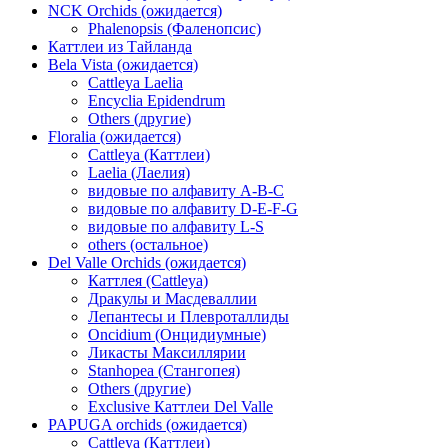
NCK Orchids (ожидается)
Phalenopsis (Фаленопсис)
Каттлеи из Тайланда
Bela Vista (ожидается)
Cattleya Laelia
Encyclia Epidendrum
Others (другие)
Floralia (ожидается)
Cattleya (Каттлеи)
Laelia (Лаелия)
видовые по алфавиту A-B-C
видовые по алфавиту D-E-F-G
видовые по алфавиту L-S
others (остальное)
Del Valle Orchids (ожидается)
Каттлея (Cattleya)
Дракулы и Масдеваллии
Лепантесы и Плевроталлиды
Oncidium (Онцидиумные)
Ликасты Максиллярии
Stanhopea (Стангопея)
Others (другие)
Exclusive Каттлеи Del Valle
PAPUGA orchids (ожидается)
Cattleya (Каттлеи)