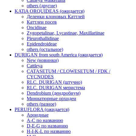
Cattleya Walkeriana
others (другие)
KATiA ORQUIDEAS (ожидается)
Деленки клоновых Каттлей
Каттлеи посев
Oncidinae
Zygopetalinae, Lycastinae, Maxillariinae
Pleurothallidinae
Epidendroideae
others (остальное)
DURIGAN from south America (ожидается)
New (новинки)
Cattleya
CATASETUM / CLOWESETUM / FDK /
CYCNODES
RLC. DURIGAN (штучно)
RLC. DURIGAN меристема
Dendrobium (дендробиум)
Миниатюрные орхидеи
others (разное)
PERUFLORA (ожидается)
Ароидные
A-C по названию
D-E-G по названию
H-I-K-L по названию