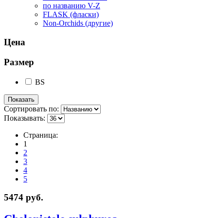
по названию V-Z
FLASK (фласки)
Non-Orchids (другие)
Цена
Размер
BS
Сортировать по:
Показывать:
Страница:
1
2
3
4
5
5474 руб.