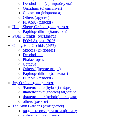
Dendrobium (Дендробиумы)
Oncidium (Онцидиум)
Catasetum (Морковка)
Others (другие)
FLASK (фласки)
Hung Sheng Orchids (ожидается)
Paphiopedilum (Башмаки)
POM Orchids (ожидается)
POM Апрель 2026
Ching Hua Orchids (24%)
Spieces (Видовые)
Dendrobium
Phalaenopsis
Cattleya
Others (Другие виды)
Paphiopedillum (башмаки)
FLASK (фласки)
Joy Orchids (ожидается)
Фаленопсис (hybrid) гибрид
Фаленопсис (species) видовые
Фаленопсис (peloric) пелорики
others (разное)
Ten Shin Gardens (ожидается)
видовые орхидеи по алфавиту
гибриды по алфавиту