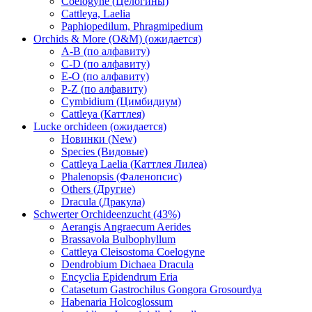
Coelogyne (Целогины)
Cattleya, Laelia
Paphiopedilum, Phragmipedium
Orchids & More (O&M) (ожидается)
A-B (по алфавиту)
C-D (по алфавиту)
E-O (по алфавиту)
P-Z (по алфавиту)
Cymbidium (Цимбидиум)
Cattleya (Каттлея)
Lucke orchideen (ожидается)
Новинки (New)
Species (Видовые)
Cattleya Laelia (Каттлея Лилеа)
Phalenopsis (Фаленопсис)
Others (Другие)
Dracula (Дракула)
Schwerter Orchideenzucht (43%)
Aerangis Angraecum Aerides
Brassavola Bulbophyllum
Cattleya Cleisostoma Coelogyne
Dendrobium Dichaea Dracula
Encyclia Epidendrum Eria
Catasetum Gastrochilus Gongora Grosourdya
Habenaria Holcoglossum