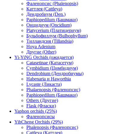
Фаленопсис (Phalenopsis)
Каттлея (Cattleya)
Дендробиум (Den.)
Paphiopedilum (Башмаки)
Онцидиум (Oncidium)
Platycerium (Платицериум)
Бульбофиллум (Bulbophyllum)
Тилландсия (Tillandsia)
Hoya Adenium
Другие (Other)
Yi-YiNG Orchids (ожидается)
Catasetinae (Катасетум)
Cymbidium (Цимбидиум)
Dendrobium (Дендробиумы)
Habenaria и Haworthia
Lycaste (Ликаста)
Phalaenopsis (Фаленопсис)
Paphiopedilum (Башмаки)
Others (Другие)
Flask (Фласки)
Yaphon orchids (25%)
Фаленопсисы
YihCheng Orchids (29%)
Phalenopsis (Фаленопсис)
Cattleya (Каттлея)