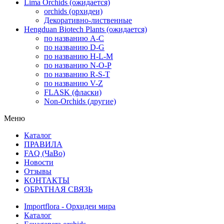
Lima Orchids (ожидается)
orchids (орхидеи)
Декоративно-лиственные
Hengduan Biotech Plants (ожидается)
по названию A-C
по названию D-G
по названию H-L-M
по названию N-O-P
по названию R-S-T
по названию V-Z
FLASK (фласки)
Non-Orchids (другие)
Меню
Каталог
ПРАВИЛА
FAQ (ЧаВо)
Новости
Отзывы
КОНТАКТЫ
ОБРАТНАЯ СВЯЗЬ
Importflora - Орхидеи мира
Каталог