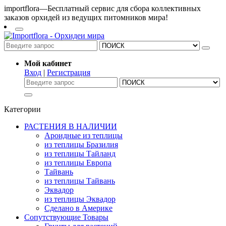
importflora—Бесплатный сервис для сбора коллективных
заказов орхидей из ведущих питомников мира!
Мой кабинет
Вход
|
Регистрация
Категории
РАСТЕНИЯ В НАЛИЧИИ
Ароидные из теплицы
из теплицы Бразилия
из теплицы Тайланд
из теплицы Европа
Тайвань
из теплицы Тайвань
Эквадор
из теплицы Эквадор
Сделано в Америке
Сопутствующие Товары