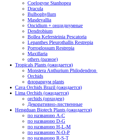
Coelogyne Stanhopea
Dracula
Bulbophyllum
Masdevallia
Oncidium + онцидиумные
Dendrobium
Bollea Kefersteinia Pescatoria
Lepanthes Pleurothallis Restrepia
Porroglossum Restrepia
Maxillaria
others (разное)
Tropicals Plants (ожидается)
​​​​​​​Monstera Anthurium Philodendron
Orchids
флорариум plants
Cava Orchids Brazil (ожидается)
Lima Orchids (ожидается)
orchids (орхидеи)
Декоративно-лиственные
Hengduan Biotech Plants (ожидается)
по названию A-C
по названию D-G
по названию H-L-M
по названию N-O-P
по названию R-S-T