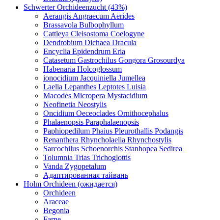
Schwerter Orchideenzucht (43%)
Aerangis Angraecum Aerides
Brassavola Bulbophyllum
Cattleya Cleisostoma Coelogyne
Dendrobium Dichaea Dracula
Encyclia Epidendrum Eria
Catasetum Gastrochilus Gongora Grosourdya
Habenaria Holcoglossum
ionocidium Jacquiniella Jumellea
Laelia Lepanthes Leptotes Luisia
Macodes Micropera Mystacidium
Neofinetia Neostylis
Oncidium Oeceoclades Ornithocephalus
Phalaenopsis Paraphalaenopsis
Paphiopedilum Phaius Pleurothallis Podangis
Renanthera Rhyncholaelia Rhynchostylis
Sarcochilus Schoenorchis Stanhopea Sedirea
Tolumnia Trias Trichoglottis
Vanda Zygopetalum
Адаптированная тайвань
Holm Orchideen (ожидается)
Orchideen
Araceae
Begonia
Farne