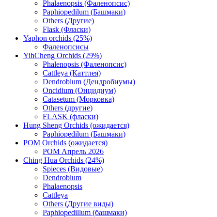
Phalaenopsis (Фаленопсис)
Paphiopedilum (Башмаки)
Others (Другие)
Flask (Фласки)
Yaphon orchids (25%)
Фаленопсисы
YihCheng Orchids (29%)
Phalenopsis (Фаленопсис)
Cattleya (Каттлея)
Dendrobium (Дендробиумы)
Oncidium (Онцидиум)
Catasetum (Морковка)
Others (другие)
FLASK (фласки)
Hung Sheng Orchids (ожидается)
Paphiopedilum (Башмаки)
POM Orchids (ожидается)
POM Апрель 2026
Ching Hua Orchids (24%)
Spieces (Видовые)
Dendrobium
Phalaenopsis
Cattleya
Others (Другие виды)
Paphiopedillum (башмаки)