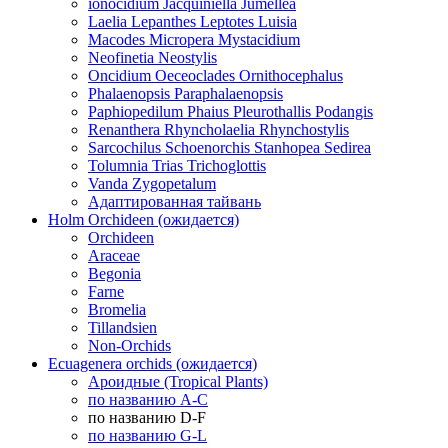
ionocidium Jacquiniella Jumellea
Laelia Lepanthes Leptotes Luisia
Macodes Micropera Mystacidium
Neofinetia Neostylis
Oncidium Oeceoclades Ornithocephalus
Phalaenopsis Paraphalaenopsis
Paphiopedilum Phaius Pleurothallis Podangis
Renanthera Rhyncholaelia Rhynchostylis
Sarcochilus Schoenorchis Stanhopea Sedirea
Tolumnia Trias Trichoglottis
Vanda Zygopetalum
Адаптированная тайвань
Holm Orchideen (ожидается)
Orchideen
Araceae
Begonia
Farne
Bromelia
Tillandsien
Non-Orchids
Ecuagenera orchids (ожидается)
Ароидные (Tropical Plants)
по названию A-C
по названию D-F
по названию G-L