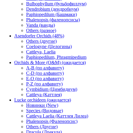
Bulbophyllum (бульбофиллум)
Dendrobium (дендробиум)
Paphiopedilum (Башмаки)
Phalenopsis (фаленопсисы)
Vanda (ванды)
Others (разное)
Asendorfer Orchids (48%)
Others (другие)
Coelogyne (Целогины)
Cattleya, Laelia
Paphiopedilum, Phragmipedium
Orchids & More (O&M) (ожидается)
A-B (по алфавиту)
C-D (по алфавиту)
E-O (по алфавиту)
P-Z (по алфавиту)
Cymbidium (Цимбидиум)
Cattleya (Каттлея)
Lucke orchideen (ожидается)
Новинки (New)
Species (Видовые)
Cattleya Laelia (Каттлея Лилеа)
Phalenopsis (Фаленопсис)
Others (Другие)
Dracula (Дракула)