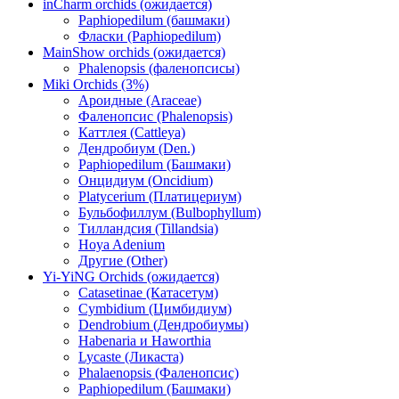
inCharm orchids (ожидается)
Paphiopedilum (башмаки)
Фласки (Paphiopedilum)
MainShow orchids (ожидается)
Phalenopsis (фаленопсисы)
Miki Orchids (3%)
Ароидные (Araceae)
Фаленопсис (Phalenopsis)
Каттлея (Cattleya)
Дендробиум (Den.)
Paphiopedilum (Башмаки)
Онцидиум (Oncidium)
Platycerium (Платицериум)
Бульбофиллум (Bulbophyllum)
Тилландсия (Tillandsia)
Hoya Adenium
Другие (Other)
Yi-YiNG Orchids (ожидается)
Catasetinae (Катасетум)
Cymbidium (Цимбидиум)
Dendrobium (Дендробиумы)
Habenaria и Haworthia
Lycaste (Ликаста)
Phalaenopsis (Фаленопсис)
Paphiopedilum (Башмаки)