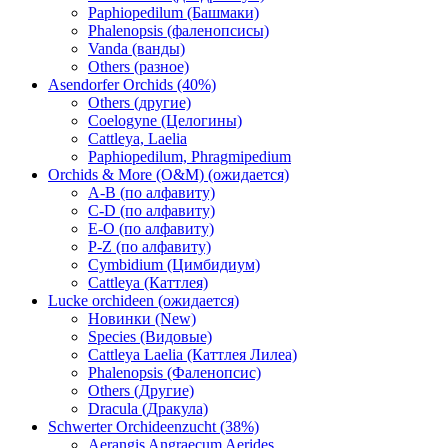
Paphiopedilum (Башмаки)
Phalenopsis (фаленопсисы)
Vanda (ванды)
Others (разное)
Asendorfer Orchids (40%)
Others (другие)
Coelogyne (Целогины)
Cattleya, Laelia
Paphiopedilum, Phragmipedium
Orchids & More (O&M) (ожидается)
A-B (по алфавиту)
C-D (по алфавиту)
E-O (по алфавиту)
P-Z (по алфавиту)
Cymbidium (Цимбидиум)
Cattleya (Каттлея)
Lucke orchideen (ожидается)
Новинки (New)
Species (Видовые)
Cattleya Laelia (Каттлея Лилеа)
Phalenopsis (Фаленопсис)
Others (Другие)
Dracula (Дракула)
Schwerter Orchideenzucht (38%)
Aerangis Angraecum Aerides