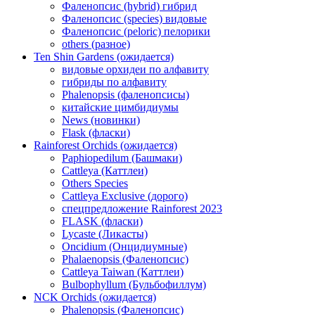
Фаленопсис (hybrid) гибрид
Фаленопсис (species) видовые
Фаленопсис (peloric) пелорики
others (разное)
Ten Shin Gardens (ожидается)
видовые орхидеи по алфавиту
гибриды по алфавиту
Phalenopsis (фаленопсисы)
китайские цимбидиумы
News (новинки)
Flask (фласки)
Rainforest Orchids (ожидается)
Paphiopedilum (Башмаки)
Cattleya (Каттлеи)
Others Species
Cattleya Exclusive (дорого)
спецпредложение Rainforest 2023
FLASK (фласки)
Lycaste (Ликасты)
Oncidium (Онцидиумные)
Phalaenopsis (Фаленопсис)
Cattleya Taiwan (Каттлеи)
Bulbophyllum (Бульбофиллум)
NCK Orchids (ожидается)
Phalenopsis (Фаленопсис)