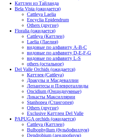
Каттлеи из Тайланда
Bela Vista (ожидается)
Cattleya Laelia
Encyclia Epidendrum
Others (другие)
Floralia (ожидается)
Cattleya (Каттлеи)
Laelia (Лаелия)
видовые по алфавиту A-B-C
видовые по алфавиту D-E-F-G
видовые по алфавиту L-S
others (остальное)
Del Valle Orchids (ожидается)
Каттлея (Cattleya)
Дракулы и Масдеваллии
Лепантесы и Плевроталлиды
Oncidium (Онцидиумные)
Ликасты Максиллярии
Stanhopea (Стангопея)
Others (другие)
Exclusive Каттлеи Del Valle
PAPUGA orchids (ожидается)
Cattleya (Каттлеи)
Bulbophyllum (бульбофиллум)
Dendrobium (дендробиум)