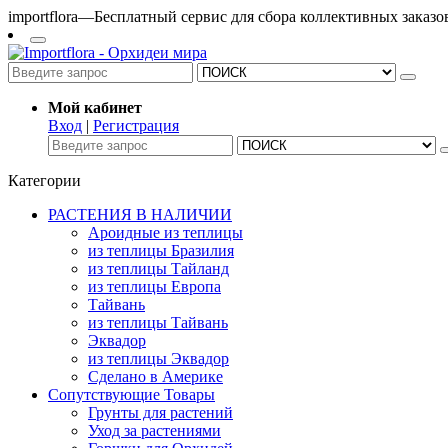
importflora—Бесплатный сервис для сбора коллективных заказ
Мой кабинет
Вход
|
Регистрация
Категории
РАСТЕНИЯ В НАЛИЧИИ
Ароидные из теплицы
из теплицы Бразилия
из теплицы Тайланд
из теплицы Европа
Тайвань
из теплицы Тайвань
Эквадор
из теплицы Эквадор
Сделано в Америке
Сопутствующие Товары
Грунты для растений
Уход за растениями