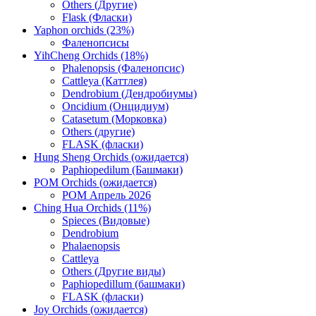
Others (Другие)
Flask (Фласки)
Yaphon orchids (23%)
Фаленопсисы
YihCheng Orchids (18%)
Phalenopsis (Фаленопсис)
Cattleya (Каттлея)
Dendrobium (Дендробиумы)
Oncidium (Онцидиум)
Catasetum (Морковка)
Others (другие)
FLASK (фласки)
Hung Sheng Orchids (ожидается)
Paphiopedilum (Башмаки)
POM Orchids (ожидается)
POM Апрель 2026
Ching Hua Orchids (11%)
Spieces (Видовые)
Dendrobium
Phalaenopsis
Cattleya
Others (Другие виды)
Paphiopedillum (башмаки)
FLASK (фласки)
Joy Orchids (ожидается)