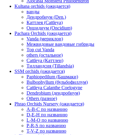
Alocasia Monstera Philodendron
Kultana orchids (ожидается)
ванды
Дендробиум (Den.)
Каттлея (Cattleya)
Онцидиум (Oncidium)
Pachara Orchids (ожидается)
Vanda (мериклон)
Межвидовые вандовые гибриды
Top cut Vanda
others (остальное)
Cattleya (Каттлеи)
Тилландсия (Tillandsia)
SSM orchids (ожидается)
Paphiopedilum (Башмаки)
Bulbophyllum (бульбофиллум)
Cattleya Calanthe Coelogyne
Dendrobium (дендробиум)
Others (разное)
Phrao Orchids Nursery (ожидается)
A-B-C по названию
D-E-H по названию
L-M-O по названию
P-R-S по названию
T-V-Z по названию