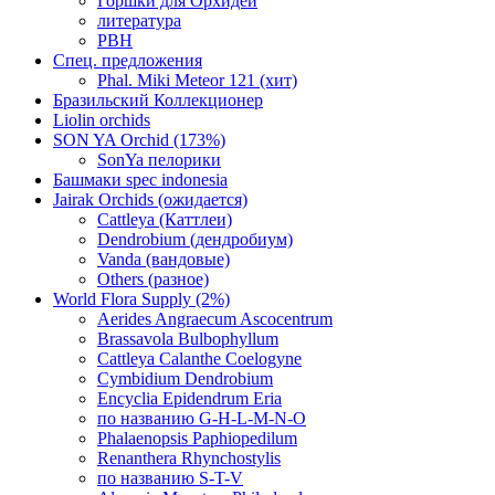
Горшки для Орхидей
литература
РВН
Спец. предложения
Phal. Miki Meteor 121 (хит)
Бразильский Коллекционер
Liolin orchids
SON YA Orchid (173%)
SonYa пелорики
Башмаки spec indonesia
Jairak Orchids (ожидается)
Cattleya (Каттлеи)
Dendrobium (дендробиум)
Vanda (вандовые)
Others (разное)
World Flora Supply (2%)
Aerides Angraecum Ascocentrum
Brassavola Bulbophyllum
Cattleya Calanthe Coelogyne
Cymbidium Dendrobium
Encyclia Epidendrum Eria
по названию G-H-L-M-N-O
Phalaenopsis Paphiopedilum
Renanthera Rhynchostylis
по названию S-T-V