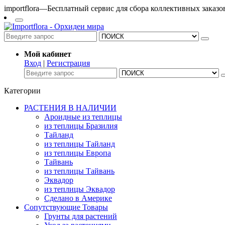
importflora—Бесплатный сервис для сбора коллективных заказ
Мой кабинет
Вход
|
Регистрация
Категории
РАСТЕНИЯ В НАЛИЧИИ
Ароидные из теплицы
из теплицы Бразилия
Тайланд
из теплицы Тайланд
из теплицы Европа
Тайвань
из теплицы Тайвань
Эквадор
из теплицы Эквадор
Сделано в Америке
Сопутствующие Товары
Грунты для растений