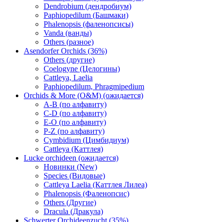
Dendrobium (дендробиум)
Paphiopedilum (Башмаки)
Phalenopsis (фаленопсисы)
Vanda (ванды)
Others (разное)
Asendorfer Orchids (36%)
Others (другие)
Coelogyne (Целогины)
Cattleya, Laelia
Paphiopedilum, Phragmipedium
Orchids & More (O&M) (ожидается)
A-B (по алфавиту)
C-D (по алфавиту)
E-O (по алфавиту)
P-Z (по алфавиту)
Cymbidium (Цимбидиум)
Cattleya (Каттлея)
Lucke orchideen (ожидается)
Новинки (New)
Species (Видовые)
Cattleya Laelia (Каттлея Лилеа)
Phalenopsis (Фаленопсис)
Others (Другие)
Dracula (Дракула)
Schwerter Orchideenzucht (35%)