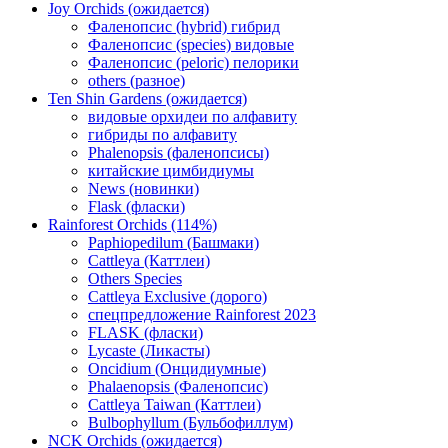
Joy Orchids (ожидается)
Фаленопсис (hybrid) гибрид
Фаленопсис (species) видовые
Фаленопсис (peloric) пелорики
others (разное)
Ten Shin Gardens (ожидается)
видовые орхидеи по алфавиту
гибриды по алфавиту
Phalenopsis (фаленопсисы)
китайские цимбидиумы
News (новинки)
Flask (фласки)
Rainforest Orchids (114%)
Paphiopedilum (Башмаки)
Cattleya (Каттлеи)
Others Species
Cattleya Exclusive (дорого)
спецпредложение Rainforest 2023
FLASK (фласки)
Lycaste (Ликасты)
Oncidium (Онцидиумные)
Phalaenopsis (Фаленопсис)
Cattleya Taiwan (Каттлеи)
Bulbophyllum (Бульбофиллум)
NCK Orchids (ожидается)