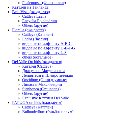
Phalenopsis (Фаленопсис)
Каттлеи из Тайланда
Bela Vista (ожидается)
Cattleya Laelia
Encyclia Epidendrum
Others (другие)
Floralia (ожидается)
Cattleya (Каттлеи)
Laelia (Лаелия)
видовые по алфавиту A-B-C
видовые по алфавиту D-E-F-G
видовые по алфавиту L-S
others (остальное)
Del Valle Orchids (ожидается)
Каттлея (Cattleya)
Дракулы и Масдеваллии
Лепантесы и Плевроталлиды
Oncidium (Онцидиумные)
Ликасты Максиллярии
Stanhopea (Стангопея)
Others (другие)
Exclusive Каттлеи Del Valle
PAPUGA orchids (ожидается)
Cattleya (Каттлеи)
Bulbophyllum (бульбофиллум)