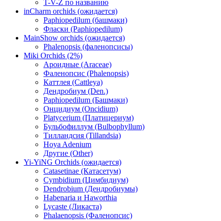
T-V-Z по названию
inCharm orchids (ожидается)
Paphiopedilum (башмаки)
Фласки (Paphiopedilum)
MainShow orchids (ожидается)
Phalenopsis (фаленопсисы)
Miki Orchids (2%)
Ароидные (Araceae)
Фаленопсис (Phalenopsis)
Каттлея (Cattleya)
Дендробиум (Den.)
Paphiopedilum (Башмаки)
Онцидиум (Oncidium)
Platycerium (Платицериум)
Бульбофиллум (Bulbophyllum)
Тилландсия (Tillandsia)
Hoya Adenium
Другие (Other)
Yi-YiNG Orchids (ожидается)
Catasetinae (Катасетум)
Cymbidium (Цимбидиум)
Dendrobium (Дендробиумы)
Habenaria и Haworthia
Lycaste (Ликаста)
Phalaenopsis (Фаленопсис)