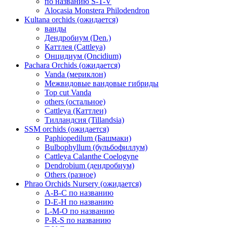
по названию S-T-V
Alocasia Monstera Philodendron
Kultana orchids (ожидается)
ванды
Дендробиум (Den.)
Каттлея (Cattleya)
Онцидиум (Oncidium)
Pachara Orchids (ожидается)
Vanda (мериклон)
Межвидовые вандовые гибриды
Top cut Vanda
others (остальное)
Cattleya (Каттлеи)
Тилландсия (Tillandsia)
SSM orchids (ожидается)
Paphiopedilum (Башмаки)
Bulbophyllum (бульбофиллум)
Cattleya Calanthe Coelogyne
Dendrobium (дендробиум)
Others (разное)
Phrao Orchids Nursery (ожидается)
A-B-C по названию
D-E-H по названию
L-M-O по названию
P-R-S по названию