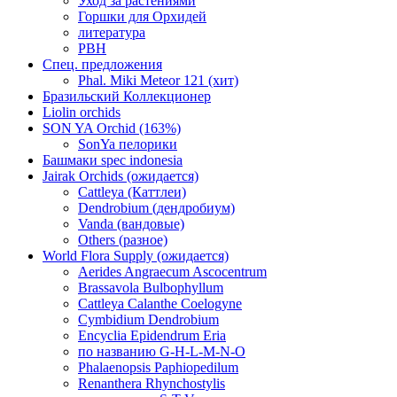
Уход за растениями
Горшки для Орхидей
литература
РВН
Спец. предложения
Phal. Miki Meteor 121 (хит)
Бразильский Коллекционер
Liolin orchids
SON YA Orchid (163%)
SonYa пелорики
Башмаки spec indonesia
Jairak Orchids (ожидается)
Cattleya (Каттлеи)
Dendrobium (дендробиум)
Vanda (вандовые)
Others (разное)
World Flora Supply (ожидается)
Aerides Angraecum Ascocentrum
Brassavola Bulbophyllum
Cattleya Calanthe Coelogyne
Cymbidium Dendrobium
Encyclia Epidendrum Eria
по названию G-H-L-M-N-O
Phalaenopsis Paphiopedilum
Renanthera Rhynchostylis