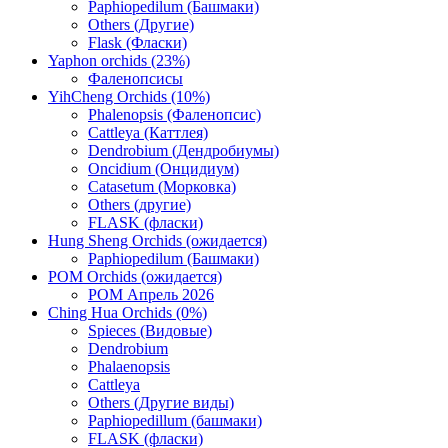
Paphiopedilum (Башмаки)
Others (Другие)
Flask (Фласки)
Yaphon orchids (23%)
Фаленопсисы
YihCheng Orchids (10%)
Phalenopsis (Фаленопсис)
Cattleya (Каттлея)
Dendrobium (Дендробиумы)
Oncidium (Онцидиум)
Catasetum (Морковка)
Others (другие)
FLASK (фласки)
Hung Sheng Orchids (ожидается)
Paphiopedilum (Башмаки)
POM Orchids (ожидается)
POM Апрель 2026
Ching Hua Orchids (0%)
Spieces (Видовые)
Dendrobium
Phalaenopsis
Cattleya
Others (Другие виды)
Paphiopedillum (башмаки)
FLASK (фласки)