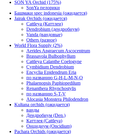
SON YA Orchid (175%)
SonYa пелорики
Башмаки spec indonesia (ожидается)
Jairak Orchids (ожидается)
Cattleya (Каттлеи)
Dendrobium (дендробиум)
Vanda (вандовые)
Others (разное)
World Flora Supply (2%)
Aerides Angraecum Ascocentrum
Brassavola Bulbophyllum
Cattleya Calanthe Coelogyne
Cymbidium Dendrobium
Encyclia Epidendrum Eria
по названию G-H-L-M-N-O
Phalaenopsis Paphiopedilum
Renanthera Rhynchostylis
по названию S-T-V
Alocasia Monstera Philodendron
Kultana orchids (ожидается)
ванды
Дендробиум (Den.)
Каттлея (Cattleya)
Онцидиум (Oncidium)
Pachara Orchids (ожидается)