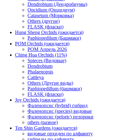
Dendrobium (Дендробиумы)
Oncidium (Онцидиум)
Catasetum (Морковка)
Others (другие)
FLASK (фласки)
Hung Sheng Orchids (ожидается)
Paphiopedilum (Башмаки)
POM Orchids (ожидается)
POM Апрель 2026
Ching Hua Orchids (11%)
Spieces (Видовые)
Dendrobium
Phalaenopsis
Cattleya
Others (Другие виды)
Paphiopedillum (башмаки)
FLASK (фласки)
Joy Orchids (ожидается)
Фаленопсис (hybrid) гибрид
Фаленопсис (species) видовые
Фаленопсис (peloric) пелорики
others (разное)
Ten Shin Gardens (ожидается)
видовые орхидеи по алфавиту
гибриды по алфавиту