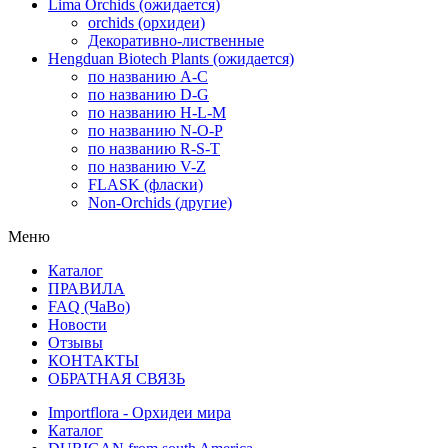
Lima Orchids (ожидается)
orchids (орхидеи)
Декоративно-лиственные
Hengduan Biotech Plants (ожидается)
по названию A-C
по названию D-G
по названию H-L-M
по названию N-O-P
по названию R-S-T
по названию V-Z
FLASK (фласки)
Non-Orchids (другие)
Меню
Каталог
ПРАВИЛА
FAQ (ЧаВо)
Новости
Отзывы
КОНТАКТЫ
ОБРАТНАЯ СВЯЗЬ
Importflora - Орхидеи мира
Каталог