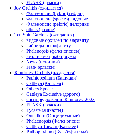
FLASK (фласки)
Joy Orchids (ожидается)
Фаленопсис (hybrid) гибрид
Фаленопсис (species) видовые
Фаленопсис (peloric) пелорики
others (разное)
Ten Shin Gardens (ожидается)
видовые орхидеи по алфавиту
гибриды по алфавиту
Phalenopsis (фаленопсисы)
китайские цимбидиумы
News (новинки)
Flask (фласки)
Rainforest Orchids (ожидается)
Paphiopedilum (Башмаки)
Cattleya (Каттлеи)
Others Species
Cattleya Exclusive (дорого)
спецпредложение Rainforest 2023
FLASK (фласки)
Lycaste (Ликасты)
Oncidium (Онцидиумные)
Phalaenopsis (Фаленопсис)
Cattleya Taiwan (Каттлеи)
Bulbophyllum (Бульбофиллум)