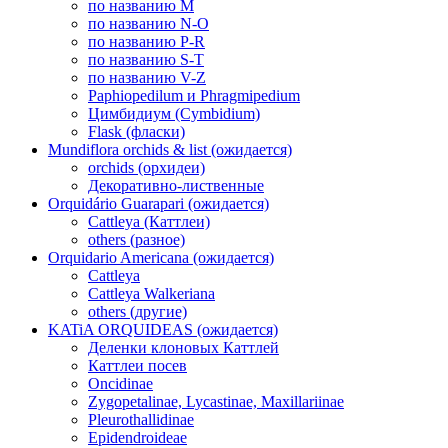
по названию M
по названию N-O
по названию P-R
по названию S-T
по названию V-Z
Paphiopedilum и Phragmipedium
Цимбидиум (Cymbidium)
Flask (фласки)
Mundiflora orchids & list (ожидается)
orchids (орхидеи)
Декоративно-лиственные
Orquidário Guarapari (ожидается)
Cattleya (Каттлеи)
others (разное)
Orquidario Americana (ожидается)
Cattleya
Cattleya Walkeriana
others (другие)
KATiA ORQUIDEAS (ожидается)
Деленки клоновых Каттлей
Каттлеи посев
Oncidinae
Zygopetalinae, Lycastinae, Maxillariinae
Pleurothallidinae
Epidendroideae