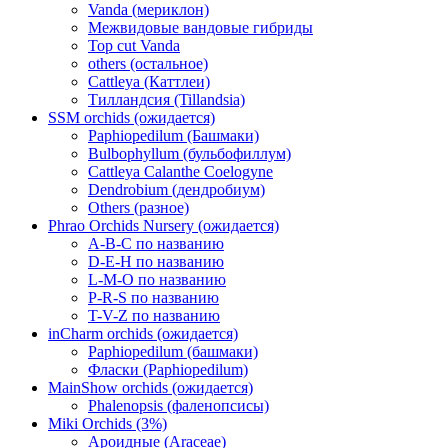
Vanda (мериклон)
Межвидовые вандовые гибриды
Top cut Vanda
others (остальное)
Cattleya (Каттлеи)
Тилландсия (Tillandsia)
SSM orchids (ожидается)
Paphiopedilum (Башмаки)
Bulbophyllum (бульбофиллум)
Cattleya Calanthe Coelogyne
Dendrobium (дендробиум)
Others (разное)
Phrao Orchids Nursery (ожидается)
A-B-C по названию
D-E-H по названию
L-M-O по названию
P-R-S по названию
T-V-Z по названию
inCharm orchids (ожидается)
Paphiopedilum (башмаки)
Фласки (Paphiopedilum)
MainShow orchids (ожидается)
Phalenopsis (фаленопсисы)
Miki Orchids (3%)
Ароидные (Araceae)