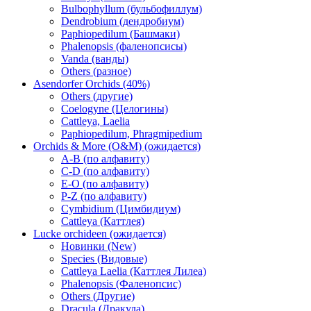
Bulbophyllum (бульбофиллум)
Dendrobium (дендробиум)
Paphiopedilum (Башмаки)
Phalenopsis (фаленопсисы)
Vanda (ванды)
Others (разное)
Asendorfer Orchids (40%)
Others (другие)
Coelogyne (Целогины)
Cattleya, Laelia
Paphiopedilum, Phragmipedium
Orchids & More (O&M) (ожидается)
A-B (по алфавиту)
C-D (по алфавиту)
E-O (по алфавиту)
P-Z (по алфавиту)
Cymbidium (Цимбидиум)
Cattleya (Каттлея)
Lucke orchideen (ожидается)
Новинки (New)
Species (Видовые)
Cattleya Laelia (Каттлея Лилеа)
Phalenopsis (Фаленопсис)
Others (Другие)
Dracula (Дракула)