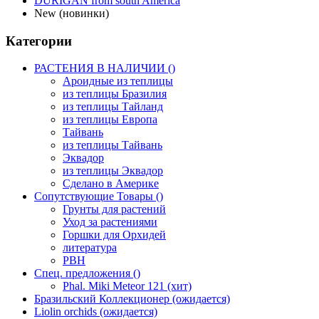
DURIGAN from south America
New (новинки)
Категории
РАСТЕНИЯ В НАЛИЧИИ ()
Ароидные из теплицы
из теплицы Бразилия
из теплицы Тайланд
из теплицы Европа
Тайвань
из теплицы Тайвань
Эквадор
из теплицы Эквадор
Сделано в Америке
Сопутствующие Товары ()
Грунты для растений
Уход за растениями
Горшки для Орхидей
литература
РВН
Спец. предложения ()
Phal. Miki Meteor 121 (хит)
Бразильский Коллекционер (ожидается)
Liolin orchids (ожидается)