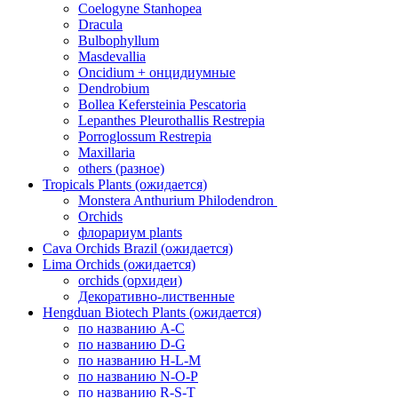
Coelogyne Stanhopea
Dracula
Bulbophyllum
Masdevallia
Oncidium + онцидиумные
Dendrobium
Bollea Kefersteinia Pescatoria
Lepanthes Pleurothallis Restrepia
Porroglossum Restrepia
Maxillaria
others (разное)
Tropicals Plants (ожидается)
​​​​​​​Monstera Anthurium Philodendron
Orchids
флорариум plants
Cava Orchids Brazil (ожидается)
Lima Orchids (ожидается)
orchids (орхидеи)
Декоративно-лиственные
Hengduan Biotech Plants (ожидается)
по названию A-C
по названию D-G
по названию H-L-M
по названию N-O-P
по названию R-S-T