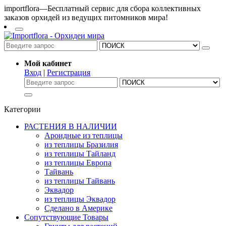
importflora—Бесплатный сервис для сбора коллективных
заказов орхидей из ведущих питомников мира!
Мой кабинет
Вход
|
Регистрация
Категории
РАСТЕНИЯ В НАЛИЧИИ
Ароидные из теплицы
из теплицы Бразилия
из теплицы Тайланд
из теплицы Европа
Тайвань
из теплицы Тайвань
Эквадор
из теплицы Эквадор
Сделано в Америке
Сопутствующие Товары