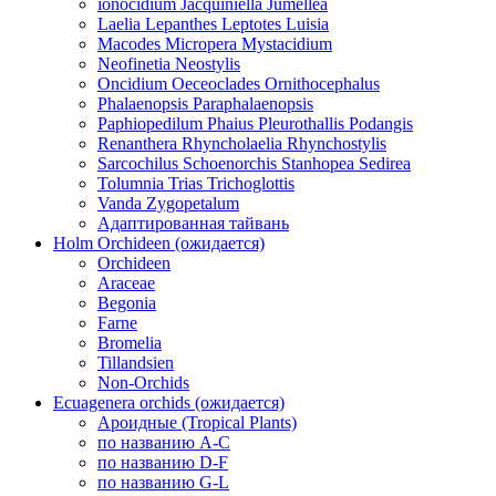
ionocidium Jacquiniella Jumellea
Laelia Lepanthes Leptotes Luisia
Macodes Micropera Mystacidium
Neofinetia Neostylis
Oncidium Oeceoclades Ornithocephalus
Phalaenopsis Paraphalaenopsis
Paphiopedilum Phaius Pleurothallis Podangis
Renanthera Rhyncholaelia Rhynchostylis
Sarcochilus Schoenorchis Stanhopea Sedirea
Tolumnia Trias Trichoglottis
Vanda Zygopetalum
Адаптированная тайвань
Holm Orchideen (ожидается)
Orchideen
Araceae
Begonia
Farne
Bromelia
Tillandsien
Non-Orchids
Ecuagenera orchids (ожидается)
Ароидные (Tropical Plants)
по названию A-C
по названию D-F
по названию G-L