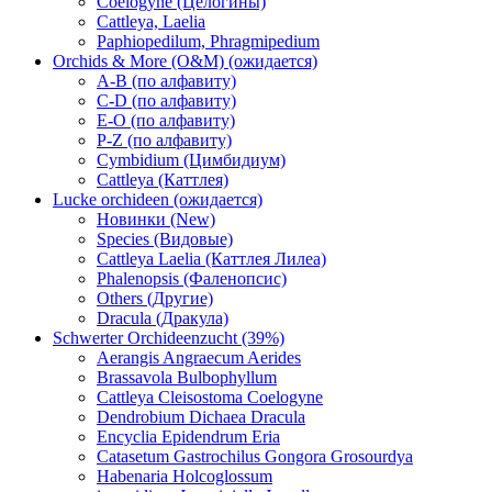
Coelogyne (Целогины)
Cattleya, Laelia
Paphiopedilum, Phragmipedium
Orchids & More (O&M) (ожидается)
A-B (по алфавиту)
C-D (по алфавиту)
E-O (по алфавиту)
P-Z (по алфавиту)
Cymbidium (Цимбидиум)
Cattleya (Каттлея)
Lucke orchideen (ожидается)
Новинки (New)
Species (Видовые)
Cattleya Laelia (Каттлея Лилеа)
Phalenopsis (Фаленопсис)
Others (Другие)
Dracula (Дракула)
Schwerter Orchideenzucht (39%)
Aerangis Angraecum Aerides
Brassavola Bulbophyllum
Cattleya Cleisostoma Coelogyne
Dendrobium Dichaea Dracula
Encyclia Epidendrum Eria
Catasetum Gastrochilus Gongora Grosourdya
Habenaria Holcoglossum