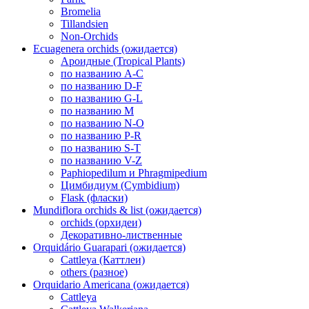
Bromelia
Tillandsien
Non-Orchids
Ecuagenera orchids (ожидается)
Ароидные (Tropical Plants)
по названию A-C
по названию D-F
по названию G-L
по названию M
по названию N-O
по названию P-R
по названию S-T
по названию V-Z
Paphiopedilum и Phragmipedium
Цимбидиум (Cymbidium)
Flask (фласки)
Mundiflora orchids & list (ожидается)
orchids (орхидеи)
Декоративно-лиственные
Orquidário Guarapari (ожидается)
Cattleya (Каттлеи)
others (разное)
Orquidario Americana (ожидается)
Cattleya