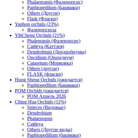
Phalaenopsis (Фаленопсис)
Paphiopedilum (Башмаки)
Others (Другие)
Flask (Фласки)
Yaphon orchids (23%)
Фаленопсисы
YihCheng Orchids (21%)
Phalenopsis (Фаленопсис)
Cattleya (Каттлея)
Dendrobium (Дендробиумы)
Oncidium (Онцидиум)
Catasetum (Морковка)
Others (другие)
FLASK (фласки)
Hung Sheng Orchids (ожидается)
Paphiopedilum (Башмаки)
POM Orchids (ожидается)
POM Апрель 2026
Ching Hua Orchids (11%)
Spieces (Видовые)
Dendrobium
Phalaenopsis
Cattleya
Others (Другие виды)
Paphiopedillum (башмаки)