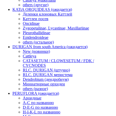
Cattleya Walkeriana
others (другие)
KATiA ORQUIDEAS (ожидается)
Деленки клоновых Каттлей
Каттлеи посев
Oncidinae
Zygopetalinae, Lycastinae, Maxillariinae
Pleurothallidinae
Epidendroideae
others (остальное)
DURIGAN from south America (ожидается)
New (новинки)
Cattleya
CATASETUM / CLOWESETUM / FDK /
CYCNODES
RLC. DURIGAN (штучно)
RLC. DURIGAN меристема
Dendrobium (дендробиум)
Миниатюрные орхидеи
others (разное)
PERUFLORA (ожидается)
Ароидные
A-C по названию
D-E-G по названию
H-I-K-L по названию