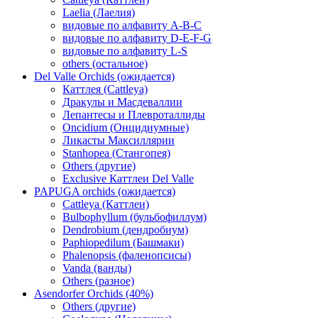
Laelia (Лаелия)
видовые по алфавиту A-B-C
видовые по алфавиту D-E-F-G
видовые по алфавиту L-S
others (остальное)
Del Valle Orchids (ожидается)
Каттлея (Cattleya)
Дракулы и Масдеваллии
Лепантесы и Плевроталлиды
Oncidium (Онцидиумные)
Ликасты Максиллярии
Stanhopea (Стангопея)
Others (другие)
Exclusive Каттлеи Del Valle
PAPUGA orchids (ожидается)
Cattleya (Каттлеи)
Bulbophyllum (бульбофиллум)
Dendrobium (дендробиум)
Paphiopedilum (Башмаки)
Phalenopsis (фаленопсисы)
Vanda (ванды)
Others (разное)
Asendorfer Orchids (40%)
Others (другие)