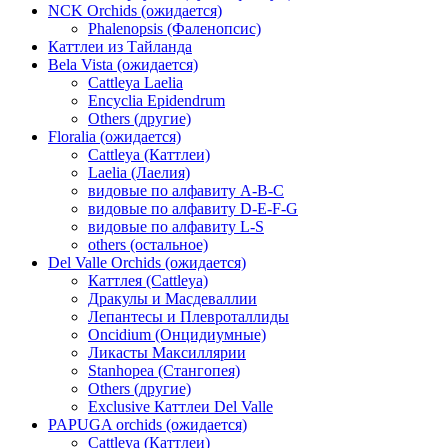
NCK Orchids (ожидается)
Phalenopsis (Фаленопсис)
Каттлеи из Тайланда
Bela Vista (ожидается)
Cattleya Laelia
Encyclia Epidendrum
Others (другие)
Floralia (ожидается)
Cattleya (Каттлеи)
Laelia (Лаелия)
видовые по алфавиту A-B-C
видовые по алфавиту D-E-F-G
видовые по алфавиту L-S
others (остальное)
Del Valle Orchids (ожидается)
Каттлея (Cattleya)
Дракулы и Масдеваллии
Лепантесы и Плевроталлиды
Oncidium (Онцидиумные)
Ликасты Максиллярии
Stanhopea (Стангопея)
Others (другие)
Exclusive Каттлеи Del Valle
PAPUGA orchids (ожидается)
Cattleya (Каттлеи)