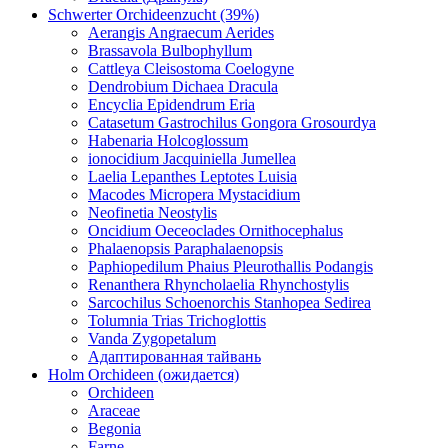
Schwerter Orchideenzucht (39%)
Aerangis Angraecum Aerides
Brassavola Bulbophyllum
Cattleya Cleisostoma Coelogyne
Dendrobium Dichaea Dracula
Encyclia Epidendrum Eria
Catasetum Gastrochilus Gongora Grosourdya
Habenaria Holcoglossum
ionocidium Jacquiniella Jumellea
Laelia Lepanthes Leptotes Luisia
Macodes Micropera Mystacidium
Neofinetia Neostylis
Oncidium Oeceoclades Ornithocephalus
Phalaenopsis Paraphalaenopsis
Paphiopedilum Phaius Pleurothallis Podangis
Renanthera Rhyncholaelia Rhynchostylis
Sarcochilus Schoenorchis Stanhopea Sedirea
Tolumnia Trias Trichoglottis
Vanda Zygopetalum
Адаптированная тайвань
Holm Orchideen (ожидается)
Orchideen
Araceae
Begonia
Farne