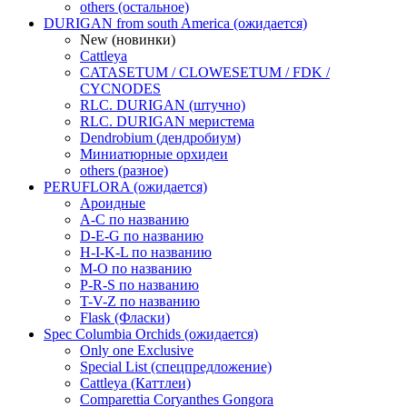
others (остальное)
DURIGAN from south America (ожидается)
New (новинки)
Cattleya
CATASETUM / CLOWESETUM / FDK /
CYCNODES
RLC. DURIGAN (штучно)
RLC. DURIGAN меристема
Dendrobium (дендробиум)
Миниатюрные орхидеи
others (разное)
PERUFLORA (ожидается)
Ароидные
A-C по названию
D-E-G по названию
H-I-K-L по названию
M-O по названию
P-R-S по названию
T-V-Z по названию
Flask (Фласки)
Spec Columbia Orchids (ожидается)
Only one Exclusive
Special List (спецпредложение)
Cattleya (Каттлеи)
Comparettia Coryanthes Gongora