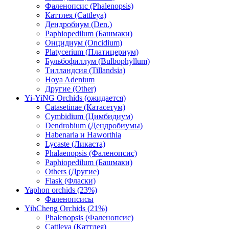
Фаленопсис (Phalenopsis)
Каттлея (Cattleya)
Дендробиум (Den.)
Paphiopedilum (Башмаки)
Онцидиум (Oncidium)
Platycerium (Платицериум)
Бульбофиллум (Bulbophyllum)
Тилландсия (Tillandsia)
Hoya Adenium
Другие (Other)
Yi-YiNG Orchids (ожидается)
Catasetinae (Катасетум)
Cymbidium (Цимбидиум)
Dendrobium (Дендробиумы)
Habenaria и Haworthia
Lycaste (Ликаста)
Phalaenopsis (Фаленопсис)
Paphiopedilum (Башмаки)
Others (Другие)
Flask (Фласки)
Yaphon orchids (23%)
Фаленопсисы
YihCheng Orchids (21%)
Phalenopsis (Фаленопсис)
Cattleya (Каттлея)