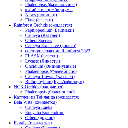
Phalenopsis (фаленопсисы)
китайские цимбидиумы
News (новинки)
Flask (фласки)
Rainforest Orchids (ожидается)
Paphiopedilum (Башмаки)
Cattleya (Каттлеи)
Others Species
Cattleya Exclusive (дорого)
спецпредложение Rainforest 2023
FLASK (фласки)
Lycaste (Ликасты)
Oncidium (Онцидиумные)
Phalaenopsis (Фаленопсис)
Cattleya Taiwan (Каттлеи)
Bulbophyllum (Бульбофиллум)
NCK Orchids (ожидается)
Phalenopsis (Фаленопсис)
Каттлеи из Тайланда (ожидается)
Bela Vista (ожидается)
Cattleya Laelia
Encyclia Epidendrum
Others (другие)
Floralia (ожидается)
Cattleya (Каттлеи)