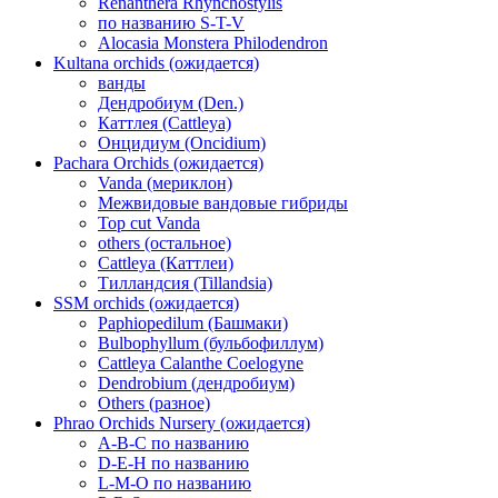
Renanthera Rhynchostylis
по названию S-T-V
Alocasia Monstera Philodendron
Kultana orchids (ожидается)
ванды
Дендробиум (Den.)
Каттлея (Cattleya)
Онцидиум (Oncidium)
Pachara Orchids (ожидается)
Vanda (мериклон)
Межвидовые вандовые гибриды
Top cut Vanda
others (остальное)
Cattleya (Каттлеи)
Тилландсия (Tillandsia)
SSM orchids (ожидается)
Paphiopedilum (Башмаки)
Bulbophyllum (бульбофиллум)
Cattleya Calanthe Coelogyne
Dendrobium (дендробиум)
Others (разное)
Phrao Orchids Nursery (ожидается)
A-B-C по названию
D-E-H по названию
L-M-O по названию