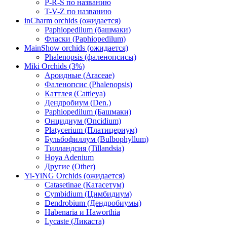
P-R-S по названию
T-V-Z по названию
inCharm orchids (ожидается)
Paphiopedilum (башмаки)
Фласки (Paphiopedilum)
MainShow orchids (ожидается)
Phalenopsis (фаленопсисы)
Miki Orchids (3%)
Ароидные (Araceae)
Фаленопсис (Phalenopsis)
Каттлея (Cattleya)
Дендробиум (Den.)
Paphiopedilum (Башмаки)
Онцидиум (Oncidium)
Platycerium (Платицериум)
Бульбофиллум (Bulbophyllum)
Тилландсия (Tillandsia)
Hoya Adenium
Другие (Other)
Yi-YiNG Orchids (ожидается)
Catasetinae (Катасетум)
Cymbidium (Цимбидиум)
Dendrobium (Дендробиумы)
Habenaria и Haworthia
Lycaste (Ликаста)