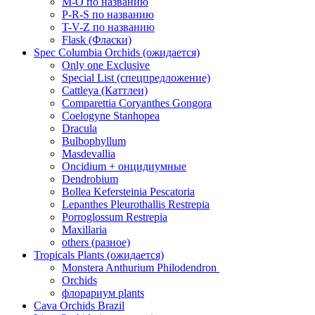
M-O по названию
P-R-S по названию
T-V-Z по названию
Flask (Фласки)
Spec Columbia Orchids (ожидается)
Only one Exclusive
Special List (спецпредложение)
Cattleya (Каттлеи)
Comparettia Coryanthes Gongora
Coelogyne Stanhopea
Dracula
Bulbophyllum
Masdevallia
Oncidium + онцидиумные
Dendrobium
Bollea Kefersteinia Pescatoria
Lepanthes Pleurothallis Restrepia
Porroglossum Restrepia
Maxillaria
others (разное)
Tropicals Plants (ожидается)
​​​​​​​Monstera Anthurium Philodendron
Orchids
флорариум plants
Cava Orchids Brazil