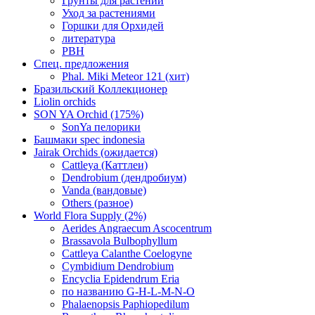
Грунты для растений
Уход за растениями
Горшки для Орхидей
литература
РВН
Спец. предложения
Phal. Miki Meteor 121 (хит)
Бразильский Коллекционер
Liolin orchids
SON YA Orchid (175%)
SonYa пелорики
Башмаки spec indonesia
Jairak Orchids (ожидается)
Cattleya (Каттлеи)
Dendrobium (дендробиум)
Vanda (вандовые)
Others (разное)
World Flora Supply (2%)
Aerides Angraecum Ascocentrum
Brassavola Bulbophyllum
Cattleya Calanthe Coelogyne
Cymbidium Dendrobium
Encyclia Epidendrum Eria
по названию G-H-L-M-N-O
Phalaenopsis Paphiopedilum