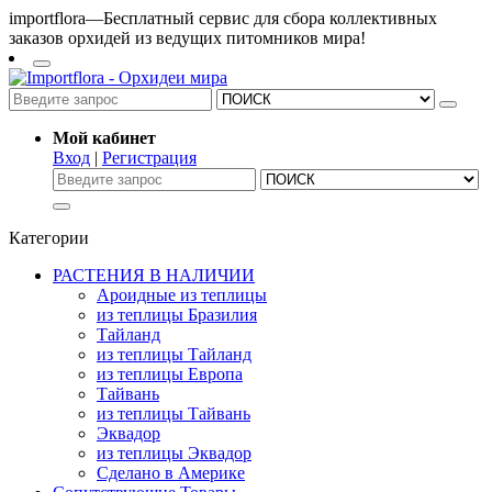
importflora—Бесплатный сервис для сбора коллективных
заказов орхидей из ведущих питомников мира!
Мой кабинет
Вход
|
Регистрация
Категории
РАСТЕНИЯ В НАЛИЧИИ
Ароидные из теплицы
из теплицы Бразилия
Тайланд
из теплицы Тайланд
из теплицы Европа
Тайвань
из теплицы Тайвань
Эквадор
из теплицы Эквадор
Сделано в Америке