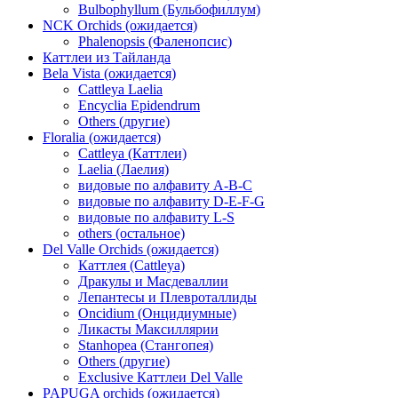
Bulbophyllum (Бульбофиллум)
NCK Orchids (ожидается)
Phalenopsis (Фаленопсис)
Каттлеи из Тайланда
Bela Vista (ожидается)
Cattleya Laelia
Encyclia Epidendrum
Others (другие)
Floralia (ожидается)
Cattleya (Каттлеи)
Laelia (Лаелия)
видовые по алфавиту A-B-C
видовые по алфавиту D-E-F-G
видовые по алфавиту L-S
others (остальное)
Del Valle Orchids (ожидается)
Каттлея (Cattleya)
Дракулы и Масдеваллии
Лепантесы и Плевроталлиды
Oncidium (Онцидиумные)
Ликасты Максиллярии
Stanhopea (Стангопея)
Others (другие)
Exclusive Каттлеи Del Valle
PAPUGA orchids (ожидается)