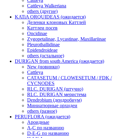
Cattleya
Cattleya Walkeriana
others (другие)
KATiA ORQUIDEAS (ожидается)
Деленки клоновых Каттлей
Каттлеи посев
Oncidinae
Zygopetalinae, Lycastinae, Maxillariinae
Pleurothallidinae
Epidendroideae
others (остальное)
DURIGAN from south America (ожидается)
New (новинки)
Cattleya
CATASETUM / CLOWESETUM / FDK /
CYCNODES
RLC. DURIGAN (штучно)
RLC. DURIGAN меристема
Dendrobium (дендробиум)
Миниатюрные орхидеи
others (разное)
PERUFLORA (ожидается)
Ароидные
A-C по названию
D-E-G по названию