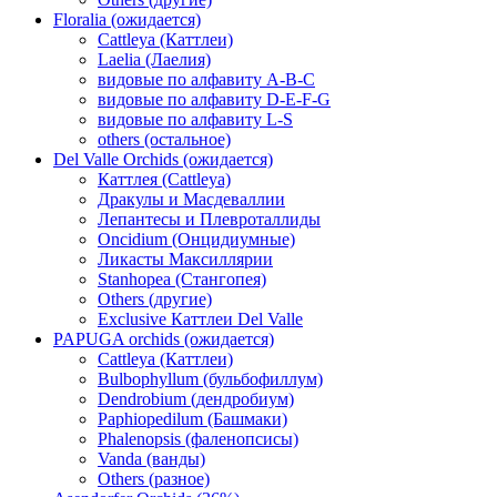
Floralia (ожидается)
Cattleya (Каттлеи)
Laelia (Лаелия)
видовые по алфавиту A-B-C
видовые по алфавиту D-E-F-G
видовые по алфавиту L-S
others (остальное)
Del Valle Orchids (ожидается)
Каттлея (Cattleya)
Дракулы и Масдеваллии
Лепантесы и Плевроталлиды
Oncidium (Онцидиумные)
Ликасты Максиллярии
Stanhopea (Стангопея)
Others (другие)
Exclusive Каттлеи Del Valle
PAPUGA orchids (ожидается)
Cattleya (Каттлеи)
Bulbophyllum (бульбофиллум)
Dendrobium (дендробиум)
Paphiopedilum (Башмаки)
Phalenopsis (фаленопсисы)
Vanda (ванды)
Others (разное)