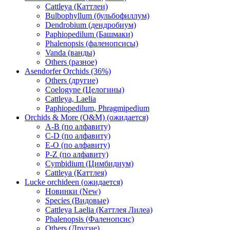
Cattleya (Каттлеи)
Bulbophyllum (бульбофиллум)
Dendrobium (дендробиум)
Paphiopedilum (Башмаки)
Phalenopsis (фаленопсисы)
Vanda (ванды)
Others (разное)
Asendorfer Orchids (36%)
Others (другие)
Coelogyne (Целогины)
Cattleya, Laelia
Paphiopedilum, Phragmipedium
Orchids & More (O&M) (ожидается)
A-B (по алфавиту)
C-D (по алфавиту)
E-O (по алфавиту)
P-Z (по алфавиту)
Cymbidium (Цимбидиум)
Cattleya (Каттлея)
Lucke orchideen (ожидается)
Новинки (New)
Species (Видовые)
Cattleya Laelia (Каттлея Лилеа)
Phalenopsis (Фаленопсис)
Others (Другие)