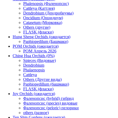
Phalenopsis (Фаленопсис)
Cattleya (Каттлея)
Dendrobium (Дендробиумы)
Oncidium (Онцидиум)
Catasetum (Морковка)
Others (другие)
FLASK (фласки)
Hung Sheng Orchids (ожидается)
Paphiopedilum (Башмаки)
POM Orchids (ожидается)
POM Апрель 2026
Ching Hua Orchids (0%)
Spieces (Видовые)
Dendrobium
Phalaenopsis
Cattleya
Others (Другие виды)
Paphiopedillum (башмаки)
FLASK (фласки)
Joy Orchids (ожидается)
Фаленопсис (hybrid) гибрид
Фаленопсис (species) видовые
Фаленопсис (peloric) пелорики
others (разное)
Ten Shin Gardens (ожидается)