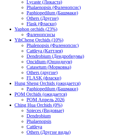
Lycaste (Ликаста)
Phalaenopsis (Фаленопсис)
Paphiopedilum (Башмаки)
Others (Другие)
Flask (Фласки)
Yaphon orchids (23%)
Фаленопсисы
YihCheng Orchids (10%)
Phalenopsis (Фаленопсис)
Cattleya (Каттлея)
Dendrobium (Дендробиумы)
Oncidium (Онцидиум)
Catasetum (Морковка)
Others (другие)
FLASK (фласки)
Hung Sheng Orchids (ожидается)
Paphiopedilum (Башмаки)
POM Orchids (ожидается)
POM Апрель 2026
Ching Hua Orchids (0%)
Spieces (Видовые)
Dendrobium
Phalaenopsis
Cattleya
Others (Другие виды)