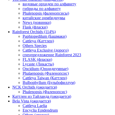
видовые орхидеи по алфавиту
гибриды по алфавиту
Phalenopsis (фаленопсисы)
китайские цимбидиумы
News (новинки)
Flask (фласки)
Rainforest Orchids (114%)
Paphiopedilum (Башмаки)
Cattleya (Каттлеи)
Others Species
Cattleya Exclusive (дорого)
спецпредложение Rainforest 2023
FLASK (фласки)
Lycaste (Ликасты)
Oncidium (Онцидиумные)
Phalaenopsis (Фаленопсис)
Cattleya Taiwan (Каттлеи)
Bulbophyllum (Бульбофиллум)
NCK Orchids (ожидается)
Phalenopsis (Фаленопсис)
Каттлеи из Тайланда (ожидается)
Bela Vista (ожидается)
Cattleya Laelia
Encyclia Epidendrum
Others (другие)