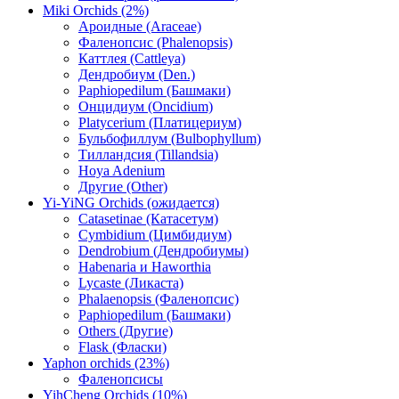
Miki Orchids (2%)
Ароидные (Araceae)
Фаленопсис (Phalenopsis)
Каттлея (Cattleya)
Дендробиум (Den.)
Paphiopedilum (Башмаки)
Онцидиум (Oncidium)
Platycerium (Платицериум)
Бульбофиллум (Bulbophyllum)
Тилландсия (Tillandsia)
Hoya Adenium
Другие (Other)
Yi-YiNG Orchids (ожидается)
Catasetinae (Катасетум)
Cymbidium (Цимбидиум)
Dendrobium (Дендробиумы)
Habenaria и Haworthia
Lycaste (Ликаста)
Phalaenopsis (Фаленопсис)
Paphiopedilum (Башмаки)
Others (Другие)
Flask (Фласки)
Yaphon orchids (23%)
Фаленопсисы
YihCheng Orchids (10%)