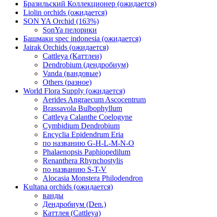
Бразильский Коллекционер (ожидается)
Liolin orchids (ожидается)
SON YA Orchid (163%)
SonYa пелорики
Башмаки spec indonesia (ожидается)
Jairak Orchids (ожидается)
Cattleya (Каттлеи)
Dendrobium (дендробиум)
Vanda (вандовые)
Others (разное)
World Flora Supply (ожидается)
Aerides Angraecum Ascocentrum
Brassavola Bulbophyllum
Cattleya Calanthe Coelogyne
Cymbidium Dendrobium
Encyclia Epidendrum Eria
по названию G-H-L-M-N-O
Phalaenopsis Paphiopedilum
Renanthera Rhynchostylis
по названию S-T-V
Alocasia Monstera Philodendron
Kultana orchids (ожидается)
ванды
Дендробиум (Den.)
Каттлея (Cattleya)