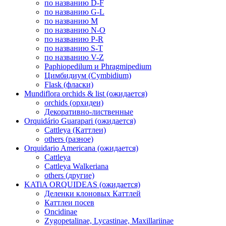
по названию D-F
по названию G-L
по названию M
по названию N-O
по названию P-R
по названию S-T
по названию V-Z
Paphiopedilum и Phragmipedium
Цимбидиум (Cymbidium)
Flask (фласки)
Mundiflora orchids & list (ожидается)
orchids (орхидеи)
Декоративно-лиственные
Orquidário Guarapari (ожидается)
Cattleya (Каттлеи)
others (разное)
Orquidario Americana (ожидается)
Cattleya
Cattleya Walkeriana
others (другие)
KATiA ORQUIDEAS (ожидается)
Деленки клоновых Каттлей
Каттлеи посев
Oncidinae
Zygopetalinae, Lycastinae, Maxillariinae