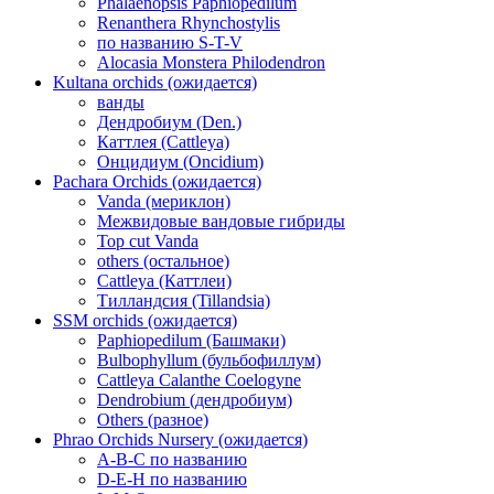
Phalaenopsis Paphiopedilum
Renanthera Rhynchostylis
по названию S-T-V
Alocasia Monstera Philodendron
Kultana orchids (ожидается)
ванды
Дендробиум (Den.)
Каттлея (Cattleya)
Онцидиум (Oncidium)
Pachara Orchids (ожидается)
Vanda (мериклон)
Межвидовые вандовые гибриды
Top cut Vanda
others (остальное)
Cattleya (Каттлеи)
Тилландсия (Tillandsia)
SSM orchids (ожидается)
Paphiopedilum (Башмаки)
Bulbophyllum (бульбофиллум)
Cattleya Calanthe Coelogyne
Dendrobium (дендробиум)
Others (разное)
Phrao Orchids Nursery (ожидается)
A-B-C по названию
D-E-H по названию