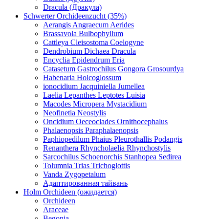
Dracula (Дракула)
Schwerter Orchideenzucht (35%)
Aerangis Angraecum Aerides
Brassavola Bulbophyllum
Cattleya Cleisostoma Coelogyne
Dendrobium Dichaea Dracula
Encyclia Epidendrum Eria
Catasetum Gastrochilus Gongora Grosourdya
Habenaria Holcoglossum
ionocidium Jacquiniella Jumellea
Laelia Lepanthes Leptotes Luisia
Macodes Micropera Mystacidium
Neofinetia Neostylis
Oncidium Oeceoclades Ornithocephalus
Phalaenopsis Paraphalaenopsis
Paphiopedilum Phaius Pleurothallis Podangis
Renanthera Rhyncholaelia Rhynchostylis
Sarcochilus Schoenorchis Stanhopea Sedirea
Tolumnia Trias Trichoglottis
Vanda Zygopetalum
Адаптированная тайвань
Holm Orchideen (ожидается)
Orchideen
Araceae
Begonia