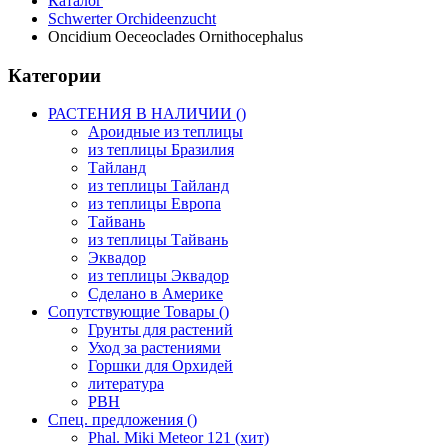
Каталог
Schwerter Orchideenzucht
Oncidium Oeceoclades Ornithocephalus
Категории
РАСТЕНИЯ В НАЛИЧИИ ()
Ароидные из теплицы
из теплицы Бразилия
Тайланд
из теплицы Тайланд
из теплицы Европа
Тайвань
из теплицы Тайвань
Эквадор
из теплицы Эквадор
Сделано в Америке
Сопутствующие Товары ()
Грунты для растений
Уход за растениями
Горшки для Орхидей
литература
РВН
Спец. предложения ()
Phal. Miki Meteor 121 (хит)