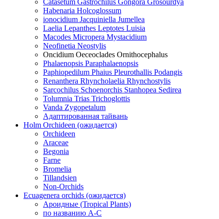
Catasetum Gastrochilus Gongora Grosourdya
Habenaria Holcoglossum
ionocidium Jacquiniella Jumellea
Laelia Lepanthes Leptotes Luisia
Macodes Micropera Mystacidium
Neofinetia Neostylis
Oncidium Oeceoclades Ornithocephalus
Phalaenopsis Paraphalaenopsis
Paphiopedilum Phaius Pleurothallis Podangis
Renanthera Rhyncholaelia Rhynchostylis
Sarcochilus Schoenorchis Stanhopea Sedirea
Tolumnia Trias Trichoglottis
Vanda Zygopetalum
Адаптированная тайвань
Holm Orchideen (ожидается)
Orchideen
Araceae
Begonia
Farne
Bromelia
Tillandsien
Non-Orchids
Ecuagenera orchids (ожидается)
Ароидные (Tropical Plants)
по названию A-C