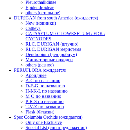
Pleurothallidinae
Epidendroideae
others (остальное)
DURIGAN from south America (ожидается)
New (новинки)
Cattleya
CATASETUM / CLOWESETUM / FDK /
CYCNODES
RLC. DURIGAN (штучно)
RLC. DURIGAN меристема
Dendrobium (дендробиум)
Миниатюрные орхидеи
others (разное)
PERUFLORA (ожидается)
Ароидные
A-C по названию
D-E-G по названию
H-I-K-L по названию
M-O по названию
P-R-S по названию
T-V-Z по названию
Flask (Фласки)
Spec Columbia Orchids (ожидается)
Only one Exclusive
Special List (спецпредложение)