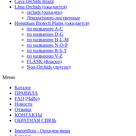
Cava Orchids Brazil
Lima Orchids (ожидается)
orchids (орхидеи)
Декоративно-лиственные
Hengduan Biotech Plants (ожидается)
по названию A-C
по названию D-G
по названию H-L-M
по названию N-O-P
по названию R-S-T
по названию V-Z
FLASK (фласки)
Non-Orchids (другие)
Меню
Каталог
ПРАВИЛА
FAQ (ЧаВо)
Новости
Отзывы
КОНТАКТЫ
ОБРАТНАЯ СВЯЗЬ
Importflora - Орхидеи мира