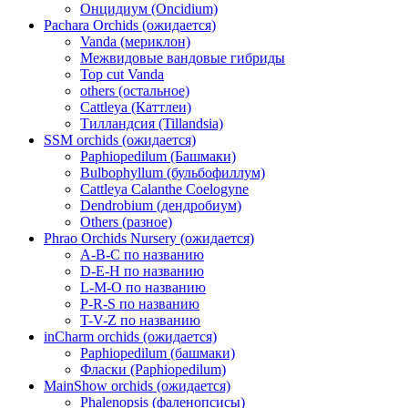
Онцидиум (Oncidium)
Pachara Orchids (ожидается)
Vanda (мериклон)
Межвидовые вандовые гибриды
Top cut Vanda
others (остальное)
Cattleya (Каттлеи)
Тилландсия (Tillandsia)
SSM orchids (ожидается)
Paphiopedilum (Башмаки)
Bulbophyllum (бульбофиллум)
Cattleya Calanthe Coelogyne
Dendrobium (дендробиум)
Others (разное)
Phrao Orchids Nursery (ожидается)
A-B-C по названию
D-E-H по названию
L-M-O по названию
P-R-S по названию
T-V-Z по названию
inCharm orchids (ожидается)
Paphiopedilum (башмаки)
Фласки (Paphiopedilum)
MainShow orchids (ожидается)
Phalenopsis (фаленопсисы)