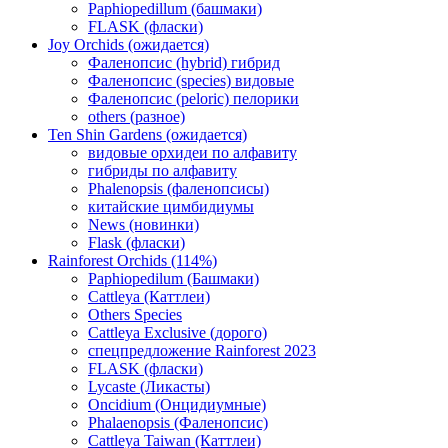
Paphiopedillum (башмаки)
FLASK (фласки)
Joy Orchids (ожидается)
Фаленопсис (hybrid) гибрид
Фаленопсис (species) видовые
Фаленопсис (peloric) пелорики
others (разное)
Ten Shin Gardens (ожидается)
видовые орхидеи по алфавиту
гибриды по алфавиту
Phalenopsis (фаленопсисы)
китайские цимбидиумы
News (новинки)
Flask (фласки)
Rainforest Orchids (114%)
Paphiopedilum (Башмаки)
Cattleya (Каттлеи)
Others Species
Cattleya Exclusive (дорого)
спецпредложение Rainforest 2023
FLASK (фласки)
Lycaste (Ликасты)
Oncidium (Онцидиумные)
Phalaenopsis (Фаленопсис)
Cattleya Taiwan (Каттлеи)