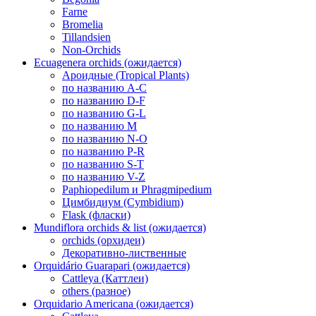
Farne
Bromelia
Tillandsien
Non-Orchids
Ecuagenera orchids (ожидается)
Ароидные (Tropical Plants)
по названию A-C
по названию D-F
по названию G-L
по названию M
по названию N-O
по названию P-R
по названию S-T
по названию V-Z
Paphiopedilum и Phragmipedium
Цимбидиум (Cymbidium)
Flask (фласки)
Mundiflora orchids & list (ожидается)
orchids (орхидеи)
Декоративно-лиственные
Orquidário Guarapari (ожидается)
Cattleya (Каттлеи)
others (разное)
Orquidario Americana (ожидается)