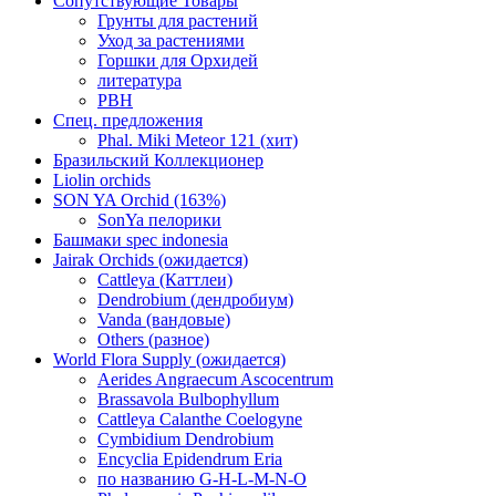
Сопутствующие Товары
Грунты для растений
Уход за растениями
Горшки для Орхидей
литература
РВН
Спец. предложения
Phal. Miki Meteor 121 (хит)
Бразильский Коллекционер
Liolin orchids
SON YA Orchid (163%)
SonYa пелорики
Башмаки spec indonesia
Jairak Orchids (ожидается)
Cattleya (Каттлеи)
Dendrobium (дендробиум)
Vanda (вандовые)
Others (разное)
World Flora Supply (ожидается)
Aerides Angraecum Ascocentrum
Brassavola Bulbophyllum
Cattleya Calanthe Coelogyne
Cymbidium Dendrobium
Encyclia Epidendrum Eria
по названию G-H-L-M-N-O