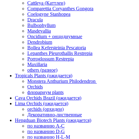
Cattleya (Каттлеи)
Comparettia Coryanthes Gongora
Coelogyne Stanhopea
Dracula
Bulbophyllum
Masdevallia
Oncidium + онцидиумные
Dendrobium
Bollea Kefersteinia Pescatoria
Lepanthes Pleurothallis Restrepia
Porroglossum Restrepia
Maxillaria
others (разное)
Tropicals Plants (ожидается)
​​​​​​​Monstera Anthurium Philodendron
Orchids
флорариум plants
Cava Orchids Brazil (ожидается)
Lima Orchids (ожидается)
orchids (орхидеи)
Декоративно-лиственные
Hengduan Biotech Plants (ожидается)
по названию A-C
по названию D-G
по названию H-L-M