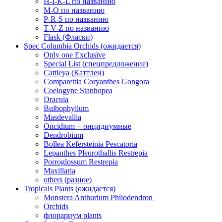
H-I-K-L по названию
M-O по названию
P-R-S по названию
T-V-Z по названию
Flask (Фласки)
Spec Columbia Orchids (ожидается)
Only one Exclusive
Special List (спецпредложение)
Cattleya (Каттлеи)
Comparettia Coryanthes Gongora
Coelogyne Stanhopea
Dracula
Bulbophyllum
Masdevallia
Oncidium + онцидиумные
Dendrobium
Bollea Kefersteinia Pescatoria
Lepanthes Pleurothallis Restrepia
Porroglossum Restrepia
Maxillaria
others (разное)
Tropicals Plants (ожидается)
​​​​​​​Monstera Anthurium Philodendron
Orchids
флорариум plants