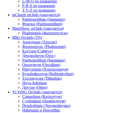
L-M-O по названию
P-R-S по названию
T-V-Z по названию
inCharm orchids (ожидается)
Paphiopedilum (башмаки)
Фласки (Paphiopedilum)
MainShow orchids (ожидается)
Phalenopsis (фаленопсисы)
Miki Orchids (2%)
Ароидные (Araceae)
Фаленопсис (Phalenopsis)
Каттлея (Cattleya)
Дендробиум (Den.)
Paphiopedilum (Башмаки)
Онцидиум (Oncidium)
Platycerium (Платицериум)
Бульбофиллум (Bulbophyllum)
Тилландсия (Tillandsia)
Hoya Adenium
Другие (Other)
Yi-YiNG Orchids (ожидается)
Catasetinae (Катасетум)
Cymbidium (Цимбидиум)
Dendrobium (Дендробиумы)
Habenaria и Haworthia