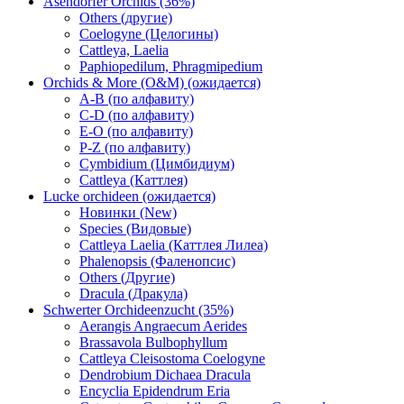
Asendorfer Orchids (36%)
Others (другие)
Coelogyne (Целогины)
Cattleya, Laelia
Paphiopedilum, Phragmipedium
Orchids & More (O&M) (ожидается)
A-B (по алфавиту)
C-D (по алфавиту)
E-O (по алфавиту)
P-Z (по алфавиту)
Cymbidium (Цимбидиум)
Cattleya (Каттлея)
Lucke orchideen (ожидается)
Новинки (New)
Species (Видовые)
Cattleya Laelia (Каттлея Лилеа)
Phalenopsis (Фаленопсис)
Others (Другие)
Dracula (Дракула)
Schwerter Orchideenzucht (35%)
Aerangis Angraecum Aerides
Brassavola Bulbophyllum
Cattleya Cleisostoma Coelogyne
Dendrobium Dichaea Dracula
Encyclia Epidendrum Eria