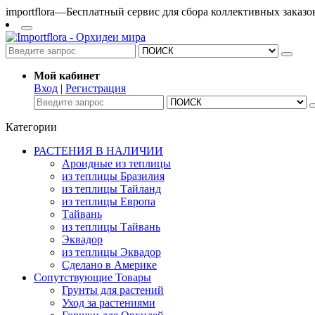
importflora—Бесплатный сервис для сбора коллективных заказ
Мой кабинет
Вход
|
Регистрация
Категории
РАСТЕНИЯ В НАЛИЧИИ
Ароидные из теплицы
из теплицы Бразилия
из теплицы Тайланд
из теплицы Европа
Тайвань
из теплицы Тайвань
Эквадор
из теплицы Эквадор
Сделано в Америке
Сопутствующие Товары
Грунты для растений
Уход за растениями