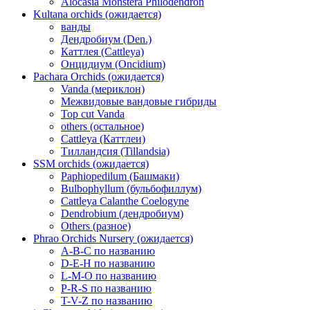
Alocasia Monstera Philodendron
Kultana orchids (ожидается)
ванды
Дендробиум (Den.)
Каттлея (Cattleya)
Онцидиум (Oncidium)
Pachara Orchids (ожидается)
Vanda (мериклон)
Межвидовые вандовые гибриды
Top cut Vanda
others (остальное)
Cattleya (Каттлеи)
Тилландсия (Tillandsia)
SSM orchids (ожидается)
Paphiopedilum (Башмаки)
Bulbophyllum (бульбофиллум)
Cattleya Calanthe Coelogyne
Dendrobium (дендробиум)
Others (разное)
Phrao Orchids Nursery (ожидается)
A-B-C по названию
D-E-H по названию
L-M-O по названию
P-R-S по названию
T-V-Z по названию