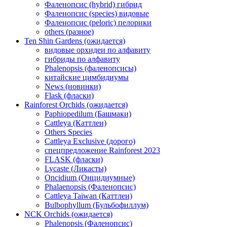
Фаленопсис (hybrid) гибрид
Фаленопсис (species) видовые
Фаленопсис (peloric) пелорики
others (разное)
Ten Shin Gardens (ожидается)
видовые орхидеи по алфавиту
гибриды по алфавиту
Phalenopsis (фаленопсисы)
китайские цимбидиумы
News (новинки)
Flask (фласки)
Rainforest Orchids (ожидается)
Paphiopedilum (Башмаки)
Cattleya (Каттлеи)
Others Species
Cattleya Exclusive (дорого)
спецпредложение Rainforest 2023
FLASK (фласки)
Lycaste (Ликасты)
Oncidium (Онцидиумные)
Phalaenopsis (Фаленопсис)
Cattleya Taiwan (Каттлеи)
Bulbophyllum (Бульбофиллум)
NCK Orchids (ожидается)
Phalenopsis (Фаленопсис)