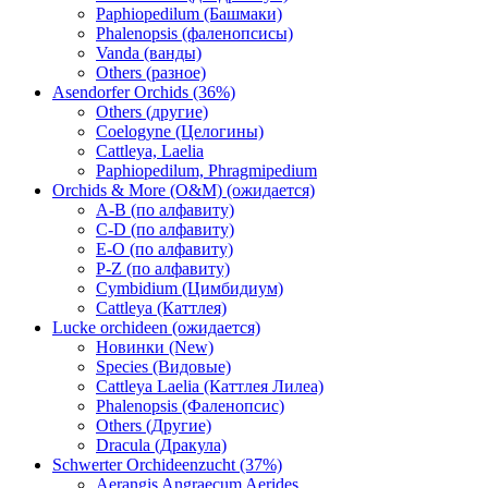
Paphiopedilum (Башмаки)
Phalenopsis (фаленопсисы)
Vanda (ванды)
Others (разное)
Asendorfer Orchids (36%)
Others (другие)
Coelogyne (Целогины)
Cattleya, Laelia
Paphiopedilum, Phragmipedium
Orchids & More (O&M) (ожидается)
A-B (по алфавиту)
C-D (по алфавиту)
E-O (по алфавиту)
P-Z (по алфавиту)
Cymbidium (Цимбидиум)
Cattleya (Каттлея)
Lucke orchideen (ожидается)
Новинки (New)
Species (Видовые)
Cattleya Laelia (Каттлея Лилеа)
Phalenopsis (Фаленопсис)
Others (Другие)
Dracula (Дракула)
Schwerter Orchideenzucht (37%)
Aerangis Angraecum Aerides