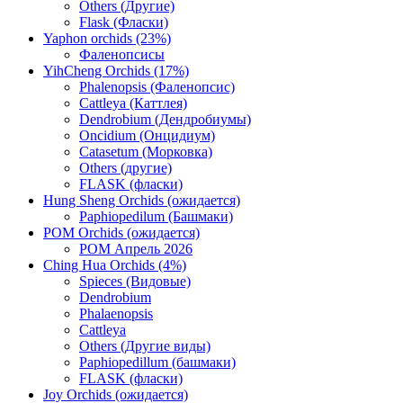
Others (Другие)
Flask (Фласки)
Yaphon orchids (23%)
Фаленопсисы
YihCheng Orchids (17%)
Phalenopsis (Фаленопсис)
Cattleya (Каттлея)
Dendrobium (Дендробиумы)
Oncidium (Онцидиум)
Catasetum (Морковка)
Others (другие)
FLASK (фласки)
Hung Sheng Orchids (ожидается)
Paphiopedilum (Башмаки)
POM Orchids (ожидается)
POM Апрель 2026
Ching Hua Orchids (4%)
Spieces (Видовые)
Dendrobium
Phalaenopsis
Cattleya
Others (Другие виды)
Paphiopedillum (башмаки)
FLASK (фласки)
Joy Orchids (ожидается)