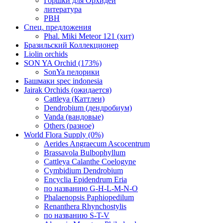
Горшки для Орхидей
литература
РВН
Спец. предложения
Phal. Miki Meteor 121 (хит)
Бразильский Коллекционер
Liolin orchids
SON YA Orchid (173%)
SonYa пелорики
Башмаки spec indonesia
Jairak Orchids (ожидается)
Cattleya (Каттлеи)
Dendrobium (дендробиум)
Vanda (вандовые)
Others (разное)
World Flora Supply (0%)
Aerides Angraecum Ascocentrum
Brassavola Bulbophyllum
Cattleya Calanthe Coelogyne
Cymbidium Dendrobium
Encyclia Epidendrum Eria
по названию G-H-L-M-N-O
Phalaenopsis Paphiopedilum
Renanthera Rhynchostylis
по названию S-T-V