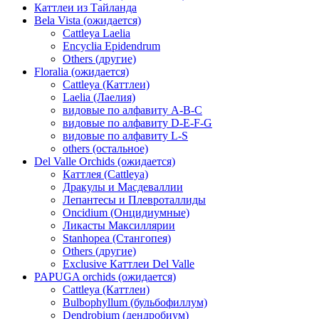
Каттлеи из Тайланда
Bela Vista (ожидается)
Cattleya Laelia
Encyclia Epidendrum
Others (другие)
Floralia (ожидается)
Cattleya (Каттлеи)
Laelia (Лаелия)
видовые по алфавиту A-B-C
видовые по алфавиту D-E-F-G
видовые по алфавиту L-S
others (остальное)
Del Valle Orchids (ожидается)
Каттлея (Cattleya)
Дракулы и Масдеваллии
Лепантесы и Плевроталлиды
Oncidium (Онцидиумные)
Ликасты Максиллярии
Stanhopea (Стангопея)
Others (другие)
Exclusive Каттлеи Del Valle
PAPUGA orchids (ожидается)
Cattleya (Каттлеи)
Bulbophyllum (бульбофиллум)
Dendrobium (дендробиум)