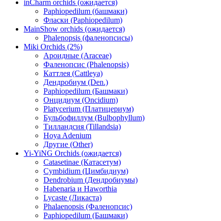
inCharm orchids (ожидается)
Paphiopedilum (башмаки)
Фласки (Paphiopedilum)
MainShow orchids (ожидается)
Phalenopsis (фаленопсисы)
Miki Orchids (2%)
Ароидные (Araceae)
Фаленопсис (Phalenopsis)
Каттлея (Cattleya)
Дендробиум (Den.)
Paphiopedilum (Башмаки)
Онцидиум (Oncidium)
Platycerium (Платицериум)
Бульбофиллум (Bulbophyllum)
Тилландсия (Tillandsia)
Hoya Adenium
Другие (Other)
Yi-YiNG Orchids (ожидается)
Catasetinae (Катасетум)
Cymbidium (Цимбидиум)
Dendrobium (Дендробиумы)
Habenaria и Haworthia
Lycaste (Ликаста)
Phalaenopsis (Фаленопсис)
Paphiopedilum (Башмаки)